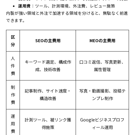
運用費
：ツール、計測環境、外注費、レビュー施策
内製が強い領域と外注で加速する領域を分けると、無駄なく前進
できます。
区
SEOの主費用
MEOの主費用
分
人
キーワード選定、構成作
口コミ返信、写真更新、
件
成、技術改善
属性管理
費
制
記事制作、サイト速度・
写真・動画撮影、投稿テ
作
構造改善
ンプレ制作
費
運
計測ツール、被リンク獲
Googleビジネスプロフ
用
得施策
ィール運用
費