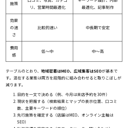
口コミ、写真、カテゴ
キーワード設計、内部
施策
リ、営業時間最適化
最適化、記事制作
効果
の速
比較的速い
中長期で安定
さ
費用
低〜中
中〜高
感
テーブルのとおり、
地域密着はMEO、広域集客はSEO
が基本で
す。混在する業態は両方を段階的に組み合わせると取りこぼしが
減ります。
目的を一文で決める（例、今月は来店予約を30件）
現状を把握する（検索結果とマップの表示位置、口コミ
数、主要キーワードの順位）
先行施策を確定する（店舗はMEO、オンライン主軸は
SEO）