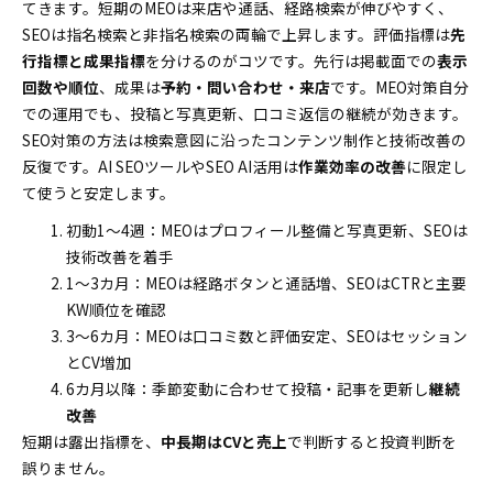
てきます。短期のMEOは来店や通話、経路検索が伸びやすく、
SEOは指名検索と非指名検索の両輪で上昇します。評価指標は
先
行指標と成果指標
を分けるのがコツです。先行は掲載面での
表示
回数や順位
、成果は
予約・問い合わせ・来店
です。MEO対策自分
での運用でも、投稿と写真更新、口コミ返信の継続が効きます。
SEO対策の方法は検索意図に沿ったコンテンツ制作と技術改善の
反復です。AI SEOツールやSEO AI活用は
作業効率の改善
に限定し
て使うと安定します。
初動1～4週：MEOはプロフィール整備と写真更新、SEOは
技術改善を着手
1～3カ月：MEOは経路ボタンと通話増、SEOはCTRと主要
KW順位を確認
3～6カ月：MEOは口コミ数と評価安定、SEOはセッション
とCV増加
6カ月以降：季節変動に合わせて投稿・記事を更新し
継続
改善
短期は露出指標を、
中長期はCVと売上
で判断すると投資判断を
誤りません。