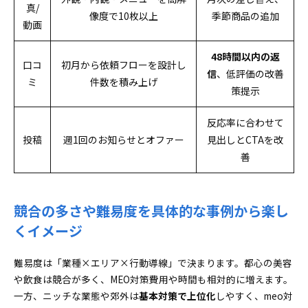
真/
像度で10枚以上
季節商品の追加
動画
48時間以内の返
口コ
初月から依頼フローを設計し
信
、低評価の改善
ミ
件数を積み上げ
策提示
反応率に合わせて
投稿
週1回のお知らせとオファー
見出しとCTAを改
善
競合の多さや難易度を具体的な事例から楽し
くイメージ
難易度は「業種×エリア×行動導線」で決まります。都心の美容
や飲食は競合が多く、MEO対策費用や時間も相対的に増えます。
一方、ニッチな業態や郊外は
基本対策で上位化
しやすく、meo対