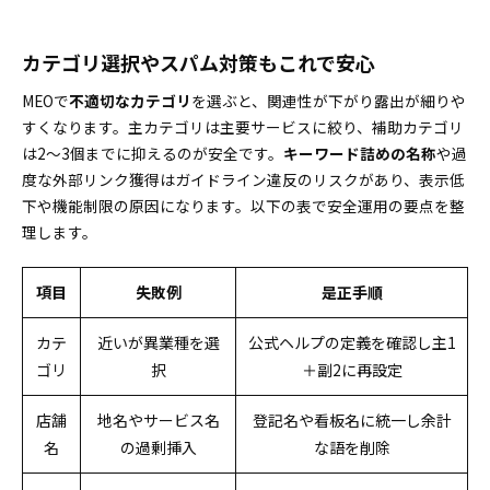
カテゴリ選択やスパム対策もこれで安心
MEOで
不適切なカテゴリ
を選ぶと、関連性が下がり露出が細りや
すくなります。主カテゴリは主要サービスに絞り、補助カテゴリ
は2〜3個までに抑えるのが安全です。
キーワード詰めの名称
や過
度な外部リンク獲得はガイドライン違反のリスクがあり、表示低
下や機能制限の原因になります。以下の表で安全運用の要点を整
理します。
項目
失敗例
是正手順
カテ
近いが異業種を選
公式ヘルプの定義を確認し主1
ゴリ
択
＋副2に再設定
店舗
地名やサービス名
登記名や看板名に統一し余計
名
の過剰挿入
な語を削除