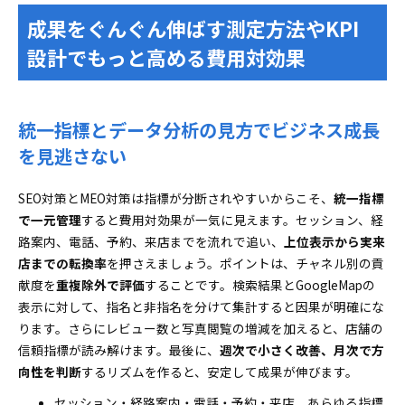
成果をぐんぐん伸ばす測定方法やKPI
設計でもっと高める費用対効果
統一指標とデータ分析の見方でビジネス成長
を見逃さない
SEO対策とMEO対策は指標が分断されやすいからこそ、
統一指標
で一元管理
すると費用対効果が一気に見えます。セッション、経
路案内、電話、予約、来店までを流れで追い、
上位表示から実来
店までの転換率
を押さえましょう。ポイントは、チャネル別の貢
献度を
重複除外で評価
することです。検索結果とGoogleMapの
表示に対して、指名と非指名を分けて集計すると因果が明確にな
ります。さらにレビュー数と写真閲覧の増減を加えると、店舗の
信頼指標が読み解けます。最後に、
週次で小さく改善、月次で方
向性を判断
するリズムを作ると、安定して成果が伸びます。
セッション・経路案内・電話・予約・来店、あらゆる指標