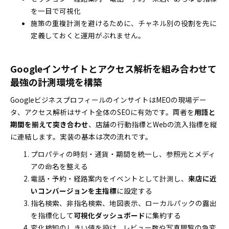
を一目で可視化
施策の重複計測を避けるために、チャネル別の役割を先に
定義しておくと運用がぶれません。
Googleインサイトとアクセス解析を組み合わせて
最強の計測環境を構築
GoogleビジネスプロフィールのインサイトはMEOの現場デー
タ、アクセス解析はサイト全体のSEOに有効です。両者を
用語と
期間を揃えて突き合わせ
、店舗の行動指標とWebの流入指標を縦
に連結します。実装の基本は次の流れです。
プロパティの時刻・通貨・期間を統一し、参照元とメディ
アの命名を整える
電話・予約・経路案内をイベントとして計測し、
来店に近
いコンバージョンを主指標
に設定する
指名検索、非指名検索、地図表示、ローカルパックの露出
を指標化して
可視化ダッシュボード
に集約する
変化検知のしきい値を設け、レビュー数や写真閲覧の急変