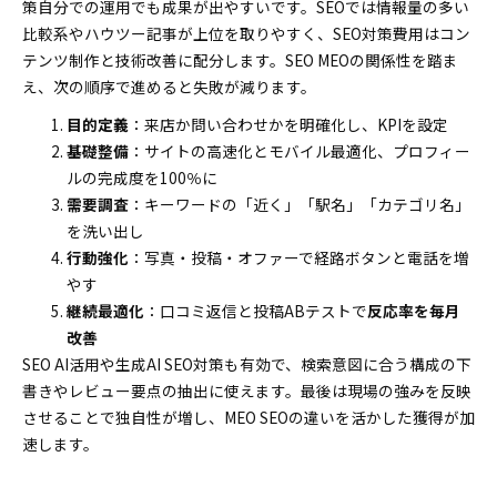
策自分での運用でも成果が出やすいです。SEOでは情報量の多い
比較系やハウツー記事が上位を取りやすく、SEO対策費用はコン
テンツ制作と技術改善に配分します。SEO MEOの関係性を踏ま
え、次の順序で進めると失敗が減ります。
目的定義
：来店か問い合わせかを明確化し、KPIを設定
基礎整備
：サイトの高速化とモバイル最適化、プロフィー
ルの完成度を100％に
需要調査
：キーワードの「近く」「駅名」「カテゴリ名」
を洗い出し
行動強化
：写真・投稿・オファーで経路ボタンと電話を増
やす
継続最適化
：口コミ返信と投稿ABテストで
反応率を毎月
改善
SEO AI活用や生成AI SEO対策も有効で、検索意図に合う構成の下
書きやレビュー要点の抽出に使えます。最後は現場の強みを反映
させることで独自性が増し、MEO SEOの違いを活かした獲得が加
速します。