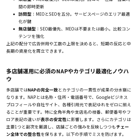
間の即時更新
訪問型
：MEOとSEOを五分。サービスページのエリア最適
化が鍵
無店舗型
：SEO最優先、MEOは不要または最小。比較コン
テンツを強化
上記の配分で広告併用や工数の上限を決めると、短期の反応と中
長期の資産化を両立できます。
多店舗運用に必須のNAPやカテゴリ最適化ノウハ
ウ
多店舗では
NAPの完全一致
とカテゴリの一貫性が成果の分水嶺に
なります。NAPとは名称・住所・電話番号で、Googleビジネス
プロフィールや自社サイト、各種引用元で表記ゆれをゼロに揃え
ることが重要です。特に全角半角や支店名の枝番、郵便番号やフ
ロア表記の違いが
表示の安定性
に影響します。さらにカテゴリは
主要1つと副次を厳選し、店舗ごとの強みを反映しつつも
チェー
ン全体での整合性
を保ちます。以下の手順でミスを防げます。