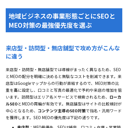
地域ビジネスの事業形態ごとにSEOと
MEO対策の最強優先度を選ぶ
来店型・訪問型・無店舗型で攻め方がこんな
に違う
来店型・訪問型・無店舗型では導線がまったく異なるため、SEO
とMEOの配分を明確に決めると無駄なコストを削減できます。来
店型はGoogleマップからの行動が直結するので、MEO対策の比
重を
高
に設定し、口コミと写真の最適化で予約や来店の増加を狙
います。訪問型はエリア名×サービスで検索されるため、
ローカ
ルSEO
とMEOの両輪が有効です。無店舗型はサイトの比較検討が
中心となるため、
コンテンツ主導のSEO対策
で指名・汎用ワード
を獲得します。SEO MEOの優先度は下記の通りです。
来店型
：MEO最優先、SEOは補完。口コミ・在庫・営業時