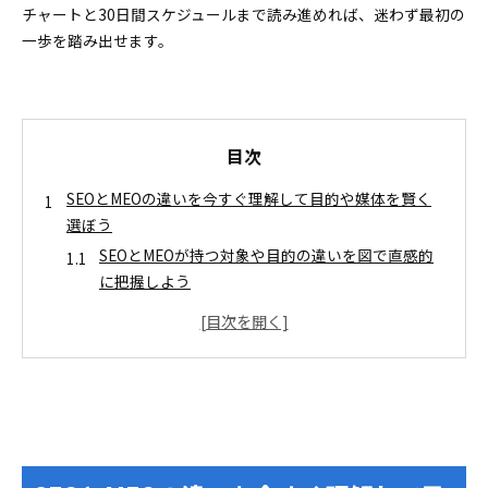
チャートと30日間スケジュールまで読み進めれば、迷わず最初の
一歩を踏み出せます。
目次
SEOとMEOの違いを今すぐ理解して目的や媒体を賢く
選ぼう
SEOとMEOが持つ対象や目的の違いを図で直感的
に把握しよう
競合の多さや難易度を具体的な事例から楽しくイ
メージ
SEOとMEOの対策方法を手順ごとに完全図解
SEOの基本的なやり方と進め方の全体像をつかも
う
MEOの効果的な手法や運用フローを完全ガイド
気になる費用の相場やSEOとMEOの効果が出るまでの