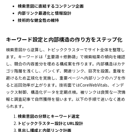
検索意図に直結するコンテンツ企画
内部リンク最適化と情報設計
技術的な健全性の維持
キーワード設定と内部構造の作り方をステップ化
検索意図から逆算し、トピッククラスターでサイト全体を整理し
ます。キーワードは「主要語＋修飾語」で検索結果の傾向を確認
し、競合の内容差分を埋める構成案を作ります。内部構造はカテ
ゴリ階層を浅くし、パンくず、関連リンク、目次を設置。重複を
避けるため正規化を実施し、重要ページへ内部リンクのハブを作
ると巡回効率が上がります。技術面ではCoreWebVitals、インデ
ックス制御、構造化データを定期点検。被リンクは良質な一次情
報と調査記事で自然獲得を狙います。以下の手順で迷いなく進め
られます。
検索意図の分類とキーワード選定
トピッククラスター設計とURL設計
見出し構成と内部リンク計画