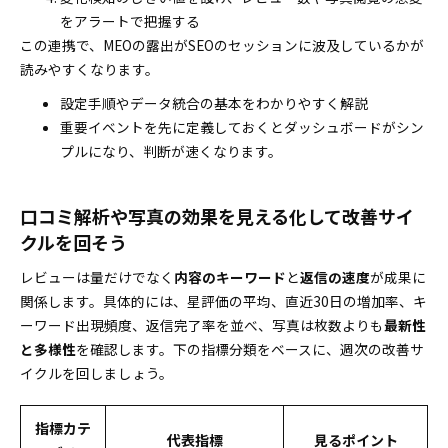
をアラートで把握する
この連携で、MEOの露出がSEOのセッションに波及しているかが
読みやすくなります。
設定手順やデータ統合の基本をわかりやすく解説
重要イベントを先に定義しておくとダッシュボードがシン
プルになり、判断が速くなります。
口コミ解析や写真の効果を見える化して改善サイ
クルを回そう
レビューは量だけでなく
内容のキーワード
と
返信の速度
が成果に
関係します。具体的には、星評価の平均、直近30日の増加率、キ
ーワード出現頻度、返信完了率を並べ、写真は枚数よりも
最新性
と多様性
を確認します。下の指標分類をベースに、週次の改善サ
イクルを回しましょう。
指標カテ
代表指標
見るポイント