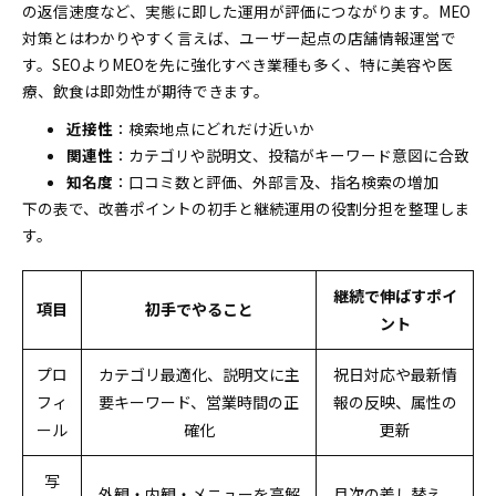
の返信速度など、実態に即した運用が評価につながります。MEO
対策とはわかりやすく言えば、ユーザー起点の店舗情報運営で
す。SEOよりMEOを先に強化すべき業種も多く、特に美容や医
療、飲食は即効性が期待できます。
近接性
：検索地点にどれだけ近いか
関連性
：カテゴリや説明文、投稿がキーワード意図に合致
知名度
：口コミ数と評価、外部言及、指名検索の増加
下の表で、改善ポイントの初手と継続運用の役割分担を整理しま
す。
継続で伸ばすポイ
項目
初手でやること
ント
プロ
カテゴリ最適化、説明文に主
祝日対応や最新情
フィ
要キーワード、営業時間の正
報の反映、属性の
ール
確化
更新
写
外観・内観・メニューを高解
月次の差し替え、