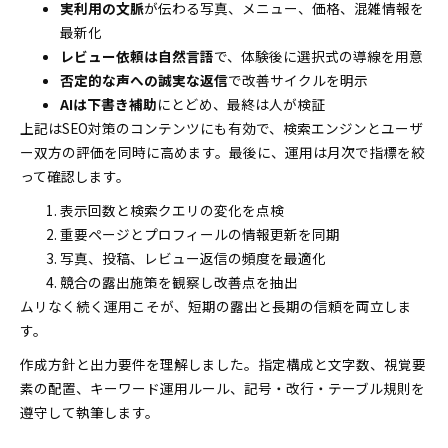
実利用の文脈
が伝わる写真、メニュー、価格、混雑情報を
最新化
レビュー依頼は自然言語
で、体験後に選択式の導線を用意
否定的な声への誠実な返信
で改善サイクルを明示
AIは下書き補助
にとどめ、最終は人が検証
上記はSEO対策のコンテンツにも有効で、検索エンジンとユーザ
ー双方の評価を同時に高めます。最後に、運用は月次で指標を絞
って確認します。
表示回数と検索クエリの変化を点検
重要ページとプロフィールの情報更新を同期
写真、投稿、レビュー返信の頻度を最適化
競合の露出施策を観察し改善点を抽出
ムリなく続く運用こそが、短期の露出と長期の信頼を両立しま
す。
作成方針と出力要件を理解しました。指定構成と文字数、視覚要
素の配置、キーワード運用ルール、記号・改行・テーブル規則を
遵守して執筆します。