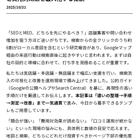
2025/10/31
「SEOとMEO、どちらを先にやるべき？」――店舗集客や問い合わせ
増加を狙う方ほど迷いがちです。検索からの全クリックのうち約
6割がローカル意図を含むという研究報告があり、Googleマップ
経由の来店行動は検索直後に起きやすいと言われます。まずは自
社の目的と導線に合わせて、打ち手を見極めることが重要です。
私たちは実店舗・多店舗・無店舗まで幅広い支援を行い、検索流
入の可視化と改善を運用現場で積み上げてきました。公的ガイド
（Googleの公開ヘルプやSearch Central）を基に、再現性の高い
手順だけを厳選してお伝えします。
本記事は「違いの整理→手順
→測定→改善」まで一気通貫
で進み、今日から着手できるテンプ
レもご用意しています。
「競合が強い」「費用対効果が読めない」「口コミ運用が続かな
い」といった現場の悩みにも、具体例と数値の目安で応えます。
地図と検索、どちらにどれだけ投資すべきか――ページ下部の優先度