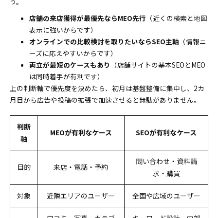
う。
店舗の来店獲得が最優先ならMEO先行
（近くの検索と地図
表示に強いからです）
オンラインでの比較検討を取りたいならSEO主軸
（情報ニ
ーズに応えやすいからです）
両立が最短のケースもあり
（店舗サイトの基本SEOとMEO
は同時着手が有利です）
上の判断軸で優先度を決めたら、初月は基盤整備に集中し、2カ
月目から広告や投稿の拡張で加速させると無駄がありません。
判断
MEOが有利なケース
SEOが有利なケース
軸
問い合わせ・資料請
目的
来店・電話・予約
求・購買
対象
近隣エリアのユーザー
全国や広域のユーザー