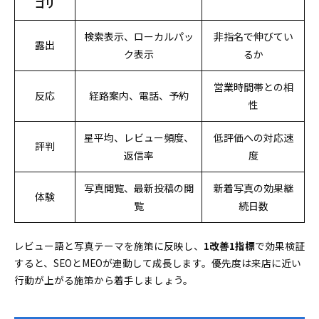
ゴリ
検索表示、ローカルパッ
非指名で伸びてい
露出
ク表示
るか
営業時間帯との相
反応
経路案内、電話、予約
性
星平均、レビュー頻度、
低評価への対応速
評判
返信率
度
写真閲覧、最新投稿の閲
新着写真の効果継
体験
覧
続日数
レビュー語と写真テーマを施策に反映し、
1改善1指標
で効果検証
すると、SEOとMEOが連動して成長します。優先度は来店に近い
行動が上がる施策から着手しましょう。