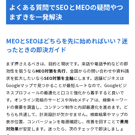
よくある質問でSEOとMEOの疑問やつ
まずきを一発解決
MEOとSEOはどちらを先に始めればいい？迷
ったときの即決ガイド
まず押さえるべきは、目的と現状です。来店や電話予約などの即
効性を狙うなら
MEO対策を先行
、全国からの問い合わせや資料請
求を拡大したいなら
SEO対策を主軸
にします。店舗ビジネスは
Googleマップで見つかることが最短ルートなので、Googleビジ
ネスプロフィールの最適化と口コミ強化から着手すると良いで
す。オンライン完結のサービスやWebメディアは、検索キーワー
ドの需要を調査し、コンテンツ制作と内部最適化を進めます。ど
ちらも共通して、計測設計が欠かせません。検索結果やマップの
表示位置、コンバージョンを毎週確認し、改善を回すことで
費用
対効果
が安定します。迷ったら、次のチェックで即決しましょ