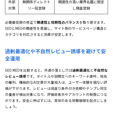
外部
無関係ディレクト
関連性の高い業界名鑑に限定
対策
リ一括登録
し精査登録
必要最低限の修正で
関連性と信頼性のバランス
を取り戻せます。
SEOとMEOの関連性を意識し、サイト側のサービスページ構造と
カテゴリを対応させると効果が安定します。
過剰最適化や不自然レビュー誘導を避けて安
全運用
SEO MEOを比較すると、共通の落とし穴は
過剰最適化
と
不自然な
レビュー誘導
です。タイトルや説明文へのキーワード連呼、地名
の羅列、機械的なAI文章の大量投入は、ユーザー体験を損ない評
価が下がります。レビューは見返り条件付き依頼やテンプレ同文
の量産が検出対象になり、評価非表示やアカウントの制限につな
がります。安全に伸ばすには、実体のある体験価値を起点にしま
しょう。