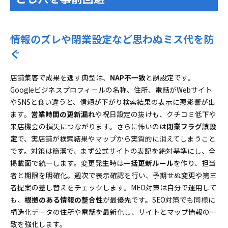
情報のズレや閉業設定など思わぬミス代を防
ぐ
店舗集客で成果を逃す典型は、
NAP不一致
と誤設定です。
Googleビジネスプロフィールの名称、住所、電話がWebサイト
やSNSと食い違うと、信頼が下がり検索結果の表示に悪影響が出
ます。
営業時間の更新漏れ
や祝日設定の抜けも、クチコミ低下や
来店機会の損失につながります。さらに怖いのは
閉業フラグ誤設
定
で、実店舗が検索結果やマップから実質的に消えてしまうこと
です。対策は簡潔で、まず公式サイトの表記を絶対基準にし、全
掲載面で統一します。変更発生時は
一括更新ルール
を作り、担当
者と期限を明確化。週次で表示確認を行い、予期せぬ変更や第三
者提案の差し替えをチェックします。MEO対策は自分で運用して
も、
根拠のある情報の整合性
が最優先です。SEO対策でも同様に
構造化データの住所や電話を最新化し、サイトとマップ情報の一
致を強化します。