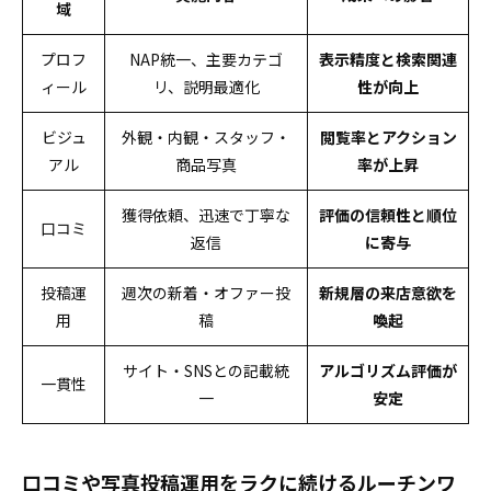
域
プロフ
NAP統一、主要カテゴ
表示精度と検索関連
ィール
リ、説明最適化
性が向上
ビジュ
外観・内観・スタッフ・
閲覧率とアクション
アル
商品写真
率が上昇
獲得依頼、迅速で丁寧な
評価の信頼性と順位
口コミ
返信
に寄与
投稿運
週次の新着・オファー投
新規層の来店意欲を
用
稿
喚起
サイト・SNSとの記載統
アルゴリズム評価が
一貫性
一
安定
口コミや写真投稿運用をラクに続けるルーチンワ