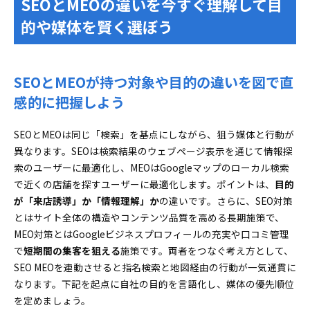
SEOとMEOの違いを今すぐ理解して目
本音トーク
的や媒体を賢く選ぼう
SEOとMEOの費用を内製・外注でじっくり比較
効果が現れるまでにかかるリアルな期間や測定ポ
イントもまるわかり
SEOとMEOが持つ対象や目的の違いを図で直
地域ビジネスの事業形態ごとにSEOとMEO対策の最強
感的に把握しよう
優先度を選ぶ
来店型・訪問型・無店舗型で攻め方がこんなに違
SEOとMEOは同じ「検索」を基点にしながら、狙う媒体と行動が
う
異なります。SEOは検索結果のウェブページ表示を通じて情報探
成果をぐんぐん伸ばす測定方法やKPI設計でもっと高め
索のユーザーに最適化し、MEOはGoogleマップのローカル検索
る費用対効果
で近くの店舗を探すユーザーに最適化します。ポイントは、
目的
統一指標とデータ分析の見方でビジネス成長を見
が「来店誘導」か「情報理解」か
の違いです。さらに、SEO対策
逃さない
とはサイト全体の構造やコンテンツ品質を高める長期施策で、
MEO対策とはGoogleビジネスプロフィールの充実や口コミ管理
よくある質問でSEOとMEOの疑問やつまずきを一発解
で
短期間の集客を狙える
決
施策です。両者をつなぐ考え方として、
SEO MEOを連動させると指名検索と地図経由の行動が一気通貫に
MEOとSEOはどちらを先に始めればいい？迷った
なります。下記を起点に自社の目的を言語化し、媒体の優先順位
ときの即決ガイド
を定めましょう。
失敗例や注意点でSEOとMEO対策の落とし穴を事前回