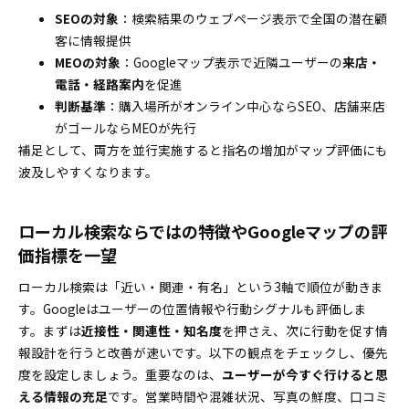
避
SEOの対象
：検索結果のウェブページ表示で全国の潜在顧
客に情報提供
情報のズレや閉業設定など思わぬミス代を防ぐ
MEOの対象
：Googleマップ表示で近隣ユーザーの
来店・
過剰最適化や不自然レビュー誘導を避けて安全運
電話・経路案内
を促進
用
判断基準
：購入場所がオンライン中心ならSEO、店舗来店
実践テンプレートで今日からSEOとMEO運用を始めよ
がゴールならMEOが先行
う
補足として、両方を並行実施すると指名の増加がマップ評価にも
Googleビジネスプロフィール更新はこのテンプレ
波及しやすくなります。
で即効スタート
30日間運用スケジュール＆改善手順もこの通りで
ローカル検索ならではの特徴やGoogleマップの評
安心
価指標を一望
まとめと今すぐ実践できる次のアクションプラン
本記事を活用したSEOとMEO対策のおすすめステ
ローカル検索は「近い・関連・有名」という3軸で順位が動きま
ップ
す。Googleはユーザーの位置情報や行動シグナルも評価しま
す。まずは
近接性・関連性・知名度
を押さえ、次に行動を促す情
報設計を行うと改善が速いです。以下の観点をチェックし、優先
度を設定しましょう。重要なのは、
ユーザーが今すぐ行けると思
える情報の充足
です。営業時間や混雑状況、写真の鮮度、口コミ