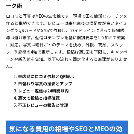
ーク術
口コミと写真はMEOの生命線です。現場で回る簡潔なルーチンを
作ると継続できます。レビューは来店直後の満足度が高いタイミ
ングでQRカードやSMSで依頼し、ガイドラインに沿って報酬誘
導は避けます。返信はテンプレを基に個別要素を1つ加えて誠実
に対応。写真は曜日ごとのテーマを決め、外観、商品、スタッ
フ、季節感の4軸で更新します。投稿は週1回を下限に、キャンペ
ーンや新入荷を告知。以下の流れを固定化すると無理がありませ
ん。
来店時に口コミ依頼とQR提示
日替わり写真の撮影とアップ
レビュー返信は24時間以内
週次で投稿と指標確認
不正レビューの報告と管理
気になる費用の相場やSEOとMEOの効