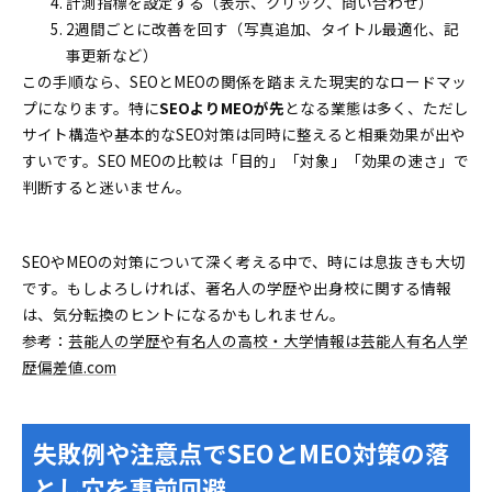
計測指標を設定する（表示、クリック、問い合わせ）
2週間ごとに改善を回す（写真追加、タイトル最適化、記
事更新など）
この手順なら、SEOとMEOの関係を踏まえた現実的なロードマッ
プになります。特に
SEOよりMEOが先
となる業態は多く、ただし
サイト構造や基本的なSEO対策は同時に整えると相乗効果が出や
すいです。SEO MEOの比較は「目的」「対象」「効果の速さ」で
判断すると迷いません。
SEOやMEOの対策について深く考える中で、時には息抜きも大切
です。もしよろしければ、著名人の学歴や出身校に関する情報
は、気分転換のヒントになるかもしれません。
参考：
芸能人の学歴や有名人の高校・大学情報は芸能人有名人学
歴偏差値.com
失敗例や注意点でSEOとMEO対策の落
とし穴を事前回避