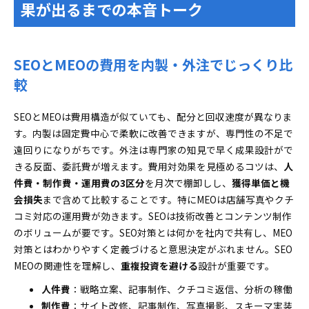
果が出るまでの本音トーク
SEOとMEOの費用を内製・外注でじっくり比
較
SEOとMEOは費用構造が似ていても、配分と回収速度が異なりま
す。内製は固定費中心で柔軟に改善できますが、専門性の不足で
遠回りになりがちです。外注は専門家の知見で早く成果設計がで
きる反面、委託費が増えます。費用対効果を見極めるコツは、
人
件費・制作費・運用費の3区分
を月次で棚卸しし、
獲得単価と機
会損失
まで含めて比較することです。特にMEOは店舗写真やクチ
コミ対応の運用費が効きます。SEOは技術改善とコンテンツ制作
のボリュームが要です。SEO対策とは何かを社内で共有し、MEO
対策とはわかりやすく定義づけると意思決定がぶれません。SEO
MEOの関連性を理解し、
重複投資を避ける
設計が重要です。
人件費
：戦略立案、記事制作、クチコミ返信、分析の稼働
制作費
：サイト改修、記事制作、写真撮影、スキーマ実装