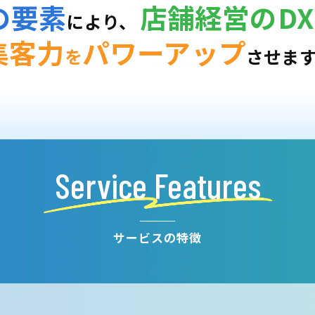
の要素
店舗経営のDX
により、
集客力
パワーアップ
を
させま
Service Features
サービスの特徴