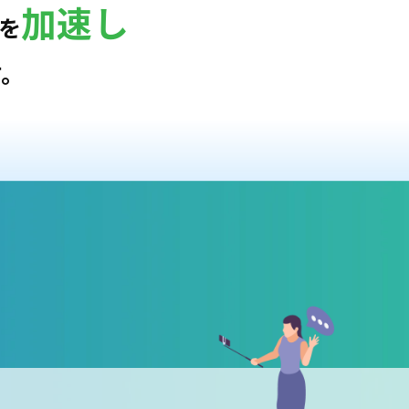
加速し
を
す。