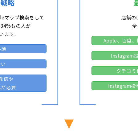
O戦略
gleマップ検索をして
店舗の
34%もの人が
全
います。
Apple、百度
必須
Instag
ない
クチコミ
発信や
Instagr
応が必要