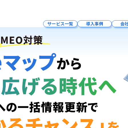
サービス一覧
導入事例
会
インフルエンサーマーケティング
LLMO×SNSマーケティング・求人
Google広告
LLMO×SEO対策
LLMO×MEO対策
LLMO×HP制作
予約システム
クラウドPBXサービス
採用支援サービス