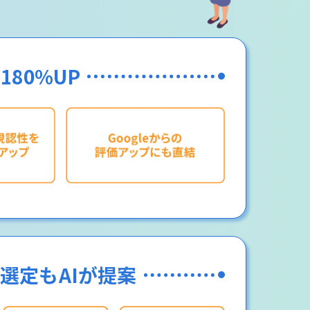
80%UP
グ選定もAIが提案