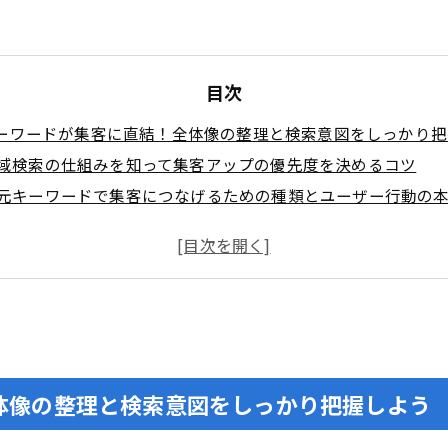
目次
ーワードが集客に直結！全体像の整理と検索意図をしっかり把
域検索の仕組みを知って集客アップの優先度を決めるコツ
元キーワードで集客につなげるための種類とユーザー行動の
ーワードの選定方法で集客を最大化！地域に合った組み合わせ
索キーワードで組み合わせる基本と応用の型に迫る
ジェスト・関連ワード・再検索ワードで意図を深掘り！
ランドマーク活用術！地域の強みを集客の武器に変えよう
寄り駅名と主要駅名の優先づけで商圏設計を最適化
イトで地元に特化したコンテンツ制作と爆速内部対策
体像の整理と検索意図をしっかり把握しよう
ージ構成×内部リンクで地元の専門性を丸ごと伝えよう
gleビジネスプロフィール最適化×口コミ運用で信頼と集客を引