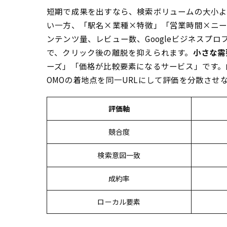
短期で成果を出すなら、検索ボリュームの大小
い一方、「駅名×業種×特徴」「営業時間×ニー
ンテンツ量、レビュー数、Googleビジネスプ
で、クリック後の離脱を抑えられます。
小さな需
ーズ」「価格が比較要素になるサービス」です。
OMOの着地点を同一URLにして評価を分散させ
評価軸
競合度
検索意図一致
成約率
ローカル要素