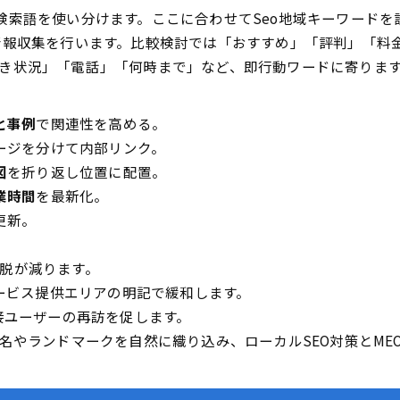
検索語を使い分けます。ここに合わせてSeo地域キーワードを
情報収集を行います。比較検討では「おすすめ」「評判」「料
き状況」「電話」「何時まで」など、即行動ワードに寄ります
と事例
で関連性を高める。
ージを分けて内部リンク。
図
を折り返し位置に配置。
業時間
を最新化。
更新。
脱が減ります。
ービス提供エリアの明記で緩和します。
接ユーザーの再訪を促します。
名やランドマークを自然に織り込み、ローカルSEO対策とM