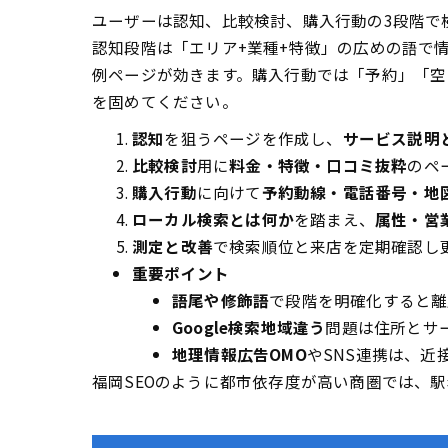
ユーザーは認知、比較検討、購入行動の3段階で
認知段階は「エリア+業種+特徴」の広めの語で
例ページが効きます。購入行動では「予約」「空
を固めてください。
認知
を狙うページを作成し、
サービス説明
比較検討
用に
料金・特徴・口コミ抜粋
のペ
購入行動
に向けて
予約動線・電話番号・地
ローカル検索とは何か
を踏まえ、
属性・営
測定と改善
で検索順位と来店を定期確認し
重要ポイント
語尾や修飾語
で段階を明確化すると離
Google検索地域違う
問題は住所とサ
地理情報広告OMO
やSNS連携は、近
福岡SEOのように都市依存度が高い商圏では、駅