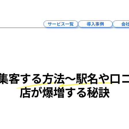
地元でキー
サービス一覧
導入事例
会
インフルエンサーマーケティング
LLMO×SNSマーケティング・求人
Google広告
LLMO×SEO対策
集客する方法〜駅名や口
LLMO×MEO対策
LLMO×HP制作
店が爆増する秘訣
予約システム
クラウドPBXサービス
採用支援サービス