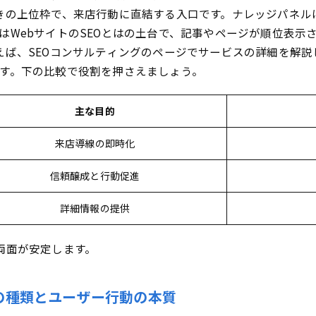
果が出るまでの期間・出現率・キーワード文字数のコツ
きの上位枠で、来店行動に直結する入口です。ナレッジパネル
を加速するためのまとめとすぐできる3つのアクション
はWebサイトのSEOとはの土台で、記事やページが順位表示
ば、SEOコンサルティングのページでサービスの詳細を解説し
ずは所在地・最寄り駅ページ更新とNAP統一で基盤を固めよ
す。下の比較で役割を押さえましょう。
コミリクエストやアクセス動線強化も同時スタート
主な目的
来店導線の即時化
信頼醸成と行動促進
詳細情報の提供
両面が安定します。
の種類とユーザー行動の本質