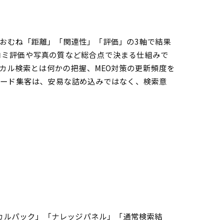
はおおむね「距離」「関連性」「評価」の3軸で結果
コミ評価や写真の質など総合点で決まる仕組みで
拡大へ
ーカル検索とは何かの把握、MEO対策の更新頻度を
ワード集客は、安易な詰め込みではなく、検索意
解決！
ーカルパック」「ナレッジパネル」「通常検索結