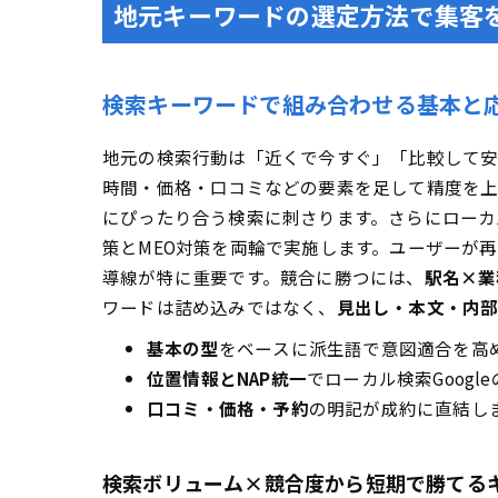
地元キーワードの選定方法で集客
検索キーワードで組み合わせる基本と
地元の検索行動は「近くで今すぐ」「比較して安
時間・価格・口コミなどの要素を足して精度を上
にぴったり合う検索に刺さります。さらにローカル
策とMEO対策を両輪で実施します。ユーザーが
導線が特に重要です。競合に勝つには、
駅名×業
ワードは詰め込みではなく、
見出し・本文・内
基本の型
をベースに派生語で意図適合を高
位置情報とNAP統一
でローカル検索Googl
口コミ・価格・予約
の明記が成約に直結し
検索ボリューム×競合度から短期で勝てる