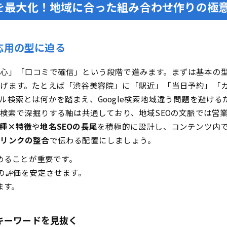
を最大化！地域に合った組み合わせ作りの極
応用の型に迫る
心」「口コミで確信」という段階で進みます。まずは基本の
げます。たとえば「渋谷美容院」に「駅近」「当日予約」「
検索とは何かを踏まえ、Google検索地域違う問題を避けるた
再検索で深掘りする軸は共通しており、地域SEOの文脈では営
種×特徴
や
地名SEOの長尾
を積極的に設計し、コンテンツ内
部リンクの整合
で伝わる配置にしましょう。
めることが重要です。
eの評価を安定させます。
ます。
キーワードを見抜く