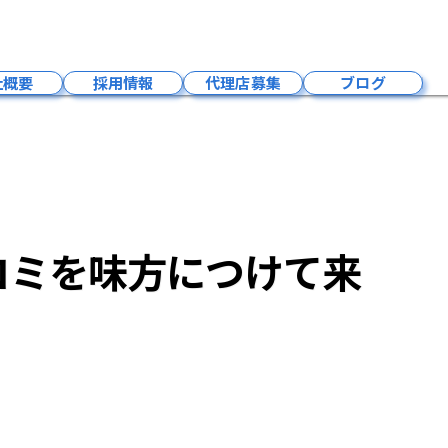
ワードを集客する方法〜駅名や口コミを味方につけて来店が爆増する秘訣
社概要
採用情報
代理店募集
ブログ
会社概要
成長環境
募集要項
福利厚生
コミを味方につけて来
社員紹介
事業内容
お問い合わせ
採用お知らせ