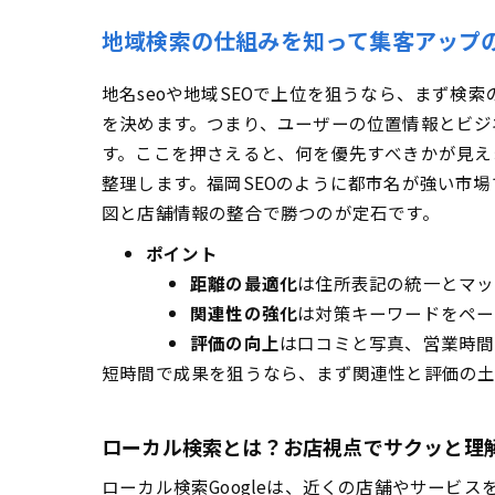
情
地域検索の仕組みを知って集客アップ
口
地名seoや地域SEOで上位を狙うなら、まず検
違
を決めます。つまり、ユーザーの位置情報とビジ
ローカ
す。ここを押さえると、何を優先すべきかが見えま
地
整理します。福岡SEOのように都市名が強い市
S
図と店舗情報の整合で勝つのが定石です。
成果測
ポイント
S
距離の最適化
は住所表記の統一とマッ
タ
関連性の強化
は対策キーワードをペー
地域特
評価の向上
は口コミと写真、営業時間
美
短時間で成果を狙うなら、まず関連性と評価の土
導
絶
ローカル検索とは？お店視点でサクッと理
よくあ
ローカル検索Googleは、近くの店舗やサー