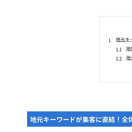
地元キ
地
地
地元キ
検
サ
駅名や
最
自社サ
地元キーワードが集客に直結！全
ペ
Goo