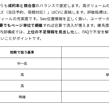
よりも
成約率と競合度
のバランスで選定します。高ボリューム
ズ（当日予約、夜間対応）」はCVに直結します。評価指標は
ロフィールの充実度です。Seo位置情報を正しく扱い、ユーザ
要でもページ単位で網羅
すれば合算で流入が増えます。優先
内部構成では、
上位の不足情報を見出し化
し、FAQで不安を
ないことがポイントです。
短期で狙う基準
中〜低
高
高
明確