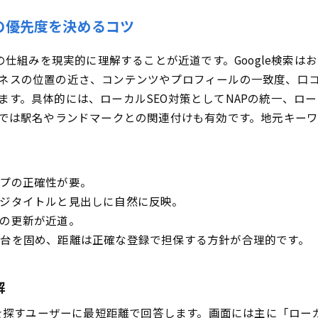
報詳細・カテゴリ・営業時間登録でGoogle検索に最適化
の優先度を決めるコツ
コミ獲得フローから返信テンプレートで好循環を生む
索の仕組みを現実的に理解することが近道です。Google検索
反リスクガード！口コミ運用に欠かせない管理ルール
ネスの位置の近さ、コンテンツやプロフィールの一致度、口
ルリンクビルディング×地域コミュニティ活用で圧倒的な認知
す。具体的には、ローカルSEO対策としてNAPの統一、ロ
域密着の記事制作・寄稿・取材獲得の一連ステップ
場では駅名やランドマークとの関連付けも有効です。地元キー
NS・ハッシュタグ連携で地元話題とオンライン集客を直結
定×改善で地元キーワードによる集客を着実に伸ばそう
earch Consoleとインサイトで効果指標を見える化
プの正確性が要。
イトル＆内部リンク改善で短期間に成果を引き出す
ジタイトルと見出しに自然に反映。
化ビジネスの集客成功例と誰でも使える施策テンプレート
の更新が近道。
容・飲食・治療院で実際に使われた共通パターンを再現しよう
台を固め、距離は正確な登録で担保する方針が合理的です。
入しやすい実装チェックリスト＆週次運用テンプレート
対避けたい失敗例とやりがちなNG集
解
る質問×比較で地元キーワード集客にまつわる疑問をまとめて
ビスを探すユーザーに最短距離で回答します。画面には主に「ロ