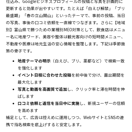
仕込み、Googleビジネスプロフィールの投稿と写真を計画的に
更新すると効果が出やすいです。たとえば「白えび解禁」「ブリ
最盛期」「春の立山開山」といったテーマで、事前の投稿、当日
の写真、事後の口コミ依頼を一直線でつなぎます。さらに【地域
別】富山県で勝つための業種別MEO対策として、飲食店はメニュ
ー名に地産ワード、美容や整体は観光客向けの短時間メニュー、
不動産や医療は地元生活の安心情報を整理します。下記は季節施
策の骨子です。
地産テーマの明示
（白えび、ブリ、薬都など）で検索一致
を強化します
イベント日程に合わせた投稿
を前中後で分け、露出期間を
最大化します
写真と動画を高画質で追加
し、クリック率と滞在時間を伸
ばします
口コミ依頼と返信を当日中に実施
し、新規ユーザーの信頼
を高めます
補足として、広告は控えめに運用しつつ、WebサイトとSNSの連
携で指名検索を底上げすると安定します。