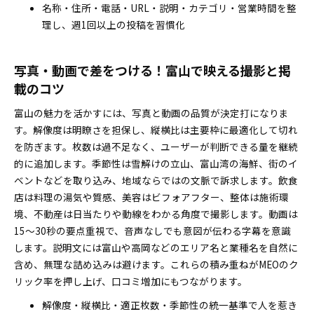
名称・住所・電話・URL・説明・カテゴリ・営業時間を整
理し、週1回以上の投稿を習慣化
写真・動画で差をつける！富山で映える撮影と掲
載のコツ
富山の魅力を活かすには、写真と動画の品質が決定打になりま
す。解像度は明瞭さを担保し、縦横比は主要枠に最適化して切れ
を防ぎます。枚数は過不足なく、ユーザーが判断できる量を継続
的に追加します。季節性は雪解けの立山、富山湾の海鮮、街のイ
ベントなどを取り込み、地域ならではの文脈で訴求します。飲食
店は料理の湯気や質感、美容はビフォアフター、整体は施術環
境、不動産は日当たりや動線をわかる角度で撮影します。動画は
15〜30秒の要点重視で、音声なしでも意図が伝わる字幕を意識
します。説明文には富山や高岡などのエリア名と業種名を自然に
含め、無理な詰め込みは避けます。これらの積み重ねがMEOのク
リック率を押し上げ、口コミ増加にもつながります。
解像度・縦横比・適正枚数・季節性の統一基準で人を惹き