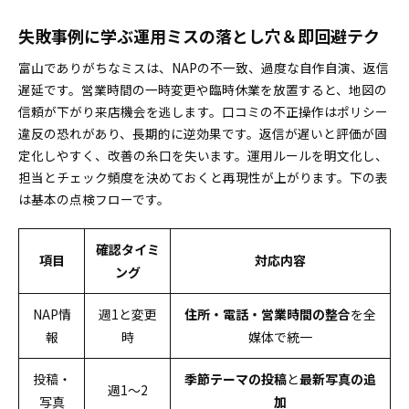
失敗事例に学ぶ運用ミスの落とし穴＆即回避テク
富山でありがちなミスは、NAPの不一致、過度な自作自演、返信
遅延です。営業時間の一時変更や臨時休業を放置すると、地図の
信頼が下がり来店機会を逃します。口コミの不正操作はポリシー
違反の恐れがあり、長期的に逆効果です。返信が遅いと評価が固
定化しやすく、改善の糸口を失います。運用ルールを明文化し、
担当とチェック頻度を決めておくと再現性が上がります。下の表
は基本の点検フローです。
確認タイミ
項目
対応内容
ング
NAP情
週1と変更
住所・電話・営業時間の整合
を全
報
時
媒体で統一
投稿・
季節テーマの投稿
と
最新写真の追
週1〜2
写真
加