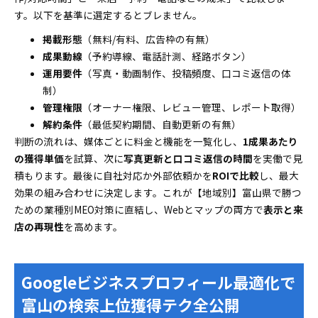
す。以下を基準に選定するとブレません。
掲載形態
（無料/有料、広告枠の有無）
成果動線
（予約導線、電話計測、経路ボタン）
運用要件
（写真・動画制作、投稿頻度、口コミ返信の体
制）
管理権限
（オーナー権限、レビュー管理、レポート取得）
解約条件
（最低契約期間、自動更新の有無）
判断の流れは、媒体ごとに料金と機能を一覧化し、
1成果あたり
の獲得単価
を試算、次に
写真更新と口コミ返信の時間
を実働で見
積もります。最後に自社対応か外部依頼かを
ROIで比較
し、最大
効果の組み合わせに決定します。これが【地域別】富山県で勝つ
ための業種別MEO対策に直結し、Webとマップの両方で
表示と来
店の再現性
を高めます。
Googleビジネスプロフィール最適化で
富山の検索上位獲得テク全公開