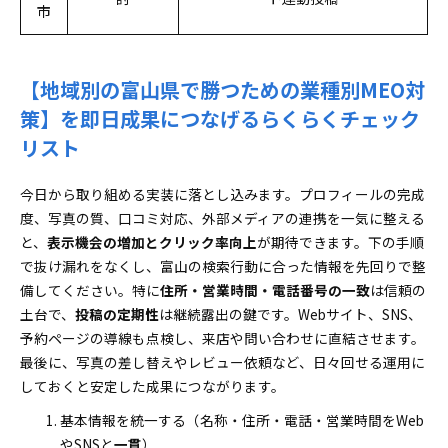
市
【地域別の富山県で勝つための業種別MEO対
策】を即日成果につなげるらくらくチェック
リスト
今日から取り組める実装に落とし込みます。プロフィールの完成
度、写真の質、口コミ対応、外部メディアの連携を一気に整える
と、
表示機会の増加とクリック率向上
が期待できます。下の手順
で抜け漏れをなくし、富山の検索行動に合った情報を先回りで整
備してください。特に
住所・営業時間・電話番号の一致
は信頼の
土台で、
投稿の定期性
は継続露出の鍵です。Webサイト、SNS、
予約ページの導線も点検し、来店や問い合わせに直結させます。
最後に、写真の差し替えやレビュー依頼など、日々回せる運用に
しておくと安定した成果につながります。
基本情報を統一する（名称・住所・電話・営業時間をWeb
やSNSと
一貫
）