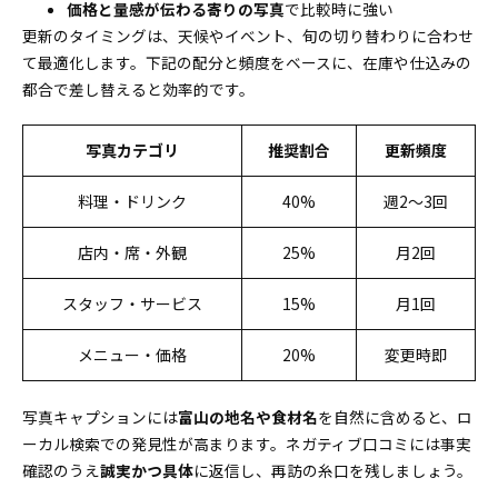
価格と量感が伝わる寄りの写真
で比較時に強い
更新のタイミングは、天候やイベント、旬の切り替わりに合わせ
て最適化します。下記の配分と頻度をベースに、在庫や仕込みの
都合で差し替えると効率的です。
写真カテゴリ
推奨割合
更新頻度
料理・ドリンク
40%
週2〜3回
店内・席・外観
25%
月2回
スタッフ・サービス
15%
月1回
メニュー・価格
20%
変更時即
写真キャプションには
富山の地名や食材名
を自然に含めると、ロ
ーカル検索での発見性が高まります。ネガティブ口コミには事実
確認のうえ
誠実かつ具体
に返信し、再訪の糸口を残しましょう。