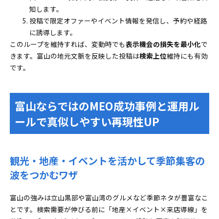
知します。
投稿で限定オファーやイベント情報を発信し、予約や経路
に誘導します。
このループを維持すれば、変動時でも
表示機会の損失を最小化
で
きます。富山の地元文脈を反映した投稿は
検索上位
維持にも有効
です。
富山ならではのMEO成功事例と運用ル
ールで真似しやすい再現性UP
観光・地産・イベントを活かして季節集客の
波をつかむワザ
富山の強みは立山黒部や富山湾のグルメなど季節ネタが豊富なこ
とです。検索需要が伸びる前に「地産×イベント×来店導線」を