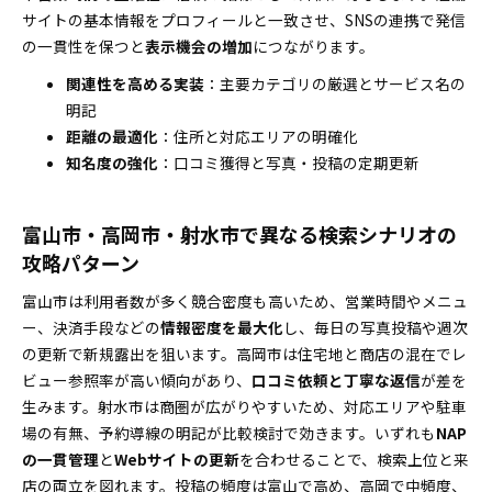
サイトの基本情報をプロフィールと一致させ、SNSの連携で発信
富山ならではのMEO成功事例と運用ルールで真似しや
の一貫性を保つと
すい再現性UP
表示機会の増加
につながります。
観光・地産・イベントを活かして季節集客の波を
関連性を高める実装
：主要カテゴリの厳選とサービス名の
つかむワザ
明記
富山のMEO業者選びで失敗しない！安心できる選び方
距離の最適化
：住所と対応エリアの明確化
と契約前チェック
知名度の強化
：口コミ獲得と写真・投稿の定期更新
富山県で頼れる業者選定の絶対条件と見抜くコツ
【地域別の富山県で勝つための業種別MEO対策】ユー
富山市・高岡市・射水市で異なる検索シナリオの
ザーからのよくある質問にズバリ回答
攻略パターン
富山の口コミは何星から来店率にすぐ影響？理想
富山市は利用者数が多く競合密度も高いため、営業時間やメニュ
＆アクションの実例
ー、決済手段などの
情報密度を最大化
し、毎日の写真投稿や週次
市町村名・駅名はどこまで投稿や説明へ盛り込む
の更新で新規露出を狙います。高岡市は住宅地と商店の混在でレ
べき？
ビュー参照率が高い傾向があり、
口コミ依頼と丁寧な返信
が差を
写真は何枚が効果的？更新タイミングのゴールデ
生みます。射水市は商圏が広がりやすいため、対応エリアや駐車
ンルール
場の有無、予約導線の明記が比較検討で効きます。いずれも
NAP
低評価が続いてしまったら？まず最初に取るべき
の一貫管理
と
Webサイトの更新
を合わせることで、検索上位と来
改善アクション
店の両立を図れます。投稿の頻度は富山で高め、高岡で中頻度、