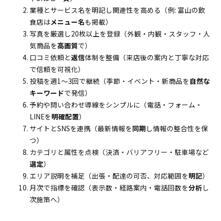
業種とサービス名を明記し関連性を高める（例: 富山の飲
食店は
メニュー名
も掲載）
写真を厳選し20枚以上を登録（外観・内観・スタッフ・人
気商品を
高画質
で）
口コミ依頼と
返信
体制を整備（来店後の案内と丁寧な対応
で信頼を可視化）
投稿を週1〜3回で継続（季節・イベント・新商品を
自然な
キーワード
で発信）
予約や問い合わせ導線をシンプルに（電話・フォーム・
LINEを
明確配置
）
サイトとSNSを連携（最新情報を
同期
し情報の整合性を保
つ）
カテゴリと属性を点検（決済・バリアフリー・駐車場など
選定
）
エリア説明を補足（出張・配達の可否、対応範囲を
明記
）
月次で指標を確認（表示数・経路案内・電話回数を
分析
し
次施策へ）