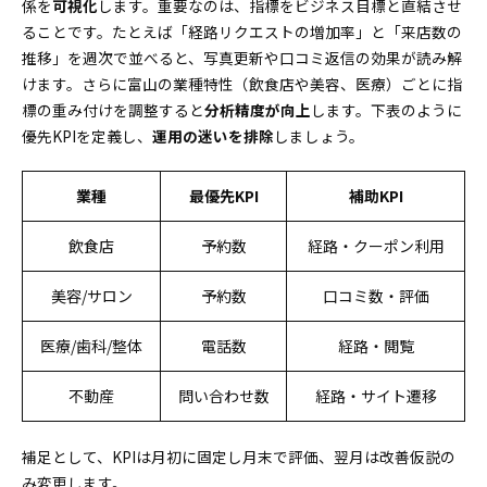
係を
可視化
します。重要なのは、指標をビジネス目標と直結させ
ることです。たとえば「経路リクエストの増加率」と「来店数の
推移」を週次で並べると、写真更新や口コミ返信の効果が読み解
けます。さらに富山の業種特性（飲食店や美容、医療）ごとに指
標の重み付けを調整すると
分析精度が向上
します。下表のように
優先KPIを定義し、
運用の迷いを排除
しましょう。
業種
最優先KPI
補助KPI
飲食店
予約数
経路・クーポン利用
美容/サロン
予約数
口コミ数・評価
医療/歯科/整体
電話数
経路・閲覧
不動産
問い合わせ数
経路・サイト遷移
補足として、KPIは月初に固定し月末で評価、翌月は改善仮説の
み変更します。