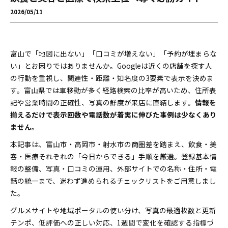
2026/05/11
富山で「地図に出ない」「口コミが増えない」「予約が埋まらな
い」とお困りではありませんか。Googleは近くの店舗を探す人
の行動を重視し、関連性・距離・知名度の3要素で表示を決めま
す。富山県では車移動が多く経路検索の比率が高いため、住所表
記や営業時間の正確性、写真の鮮度が来店に直結します。
情報を
揃えるだけで表示回数や電話数が着実に伸びた事例は少なくあり
ません
。
本記事は、富山市・高岡市・射水市の商圏差を踏まえ、飲食・美
容・医療それぞれの「今日からできる」手順を厳選。登録基本情
報の整備、写真・口コミの運用、外部サイトでの名称・住所・電
話の統一まで、迷わず進められるチェックリストをご用意しまし
た。
グルメサイトや地域ポータルの使い分け、写真の最適枚数と更新
テンポ、低評価への正しい対応、1週間で変化を確認する指標づ