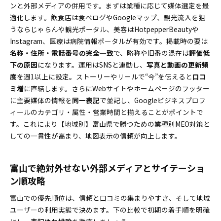
ンと外部メディアの併用です。まずは業種に応じて媒体選定を最
適化します。飲食店は食べログやGoogleマップ、観光流入を狙
うならじゃらんや観光ポータル、美容はHotpepperBeautyや
Instagram、医療は病院情報ポータルが有効です。掲載時の要は
名称・住所・電話番号の完全一致
で、略称や旧番の混在は
評価低
下の原因
になります。運用はSNSと連動し、
写真と動画の更新頻
度
を週1以上に設定。ストーリーやリールで“今”を伝えると
口コ
ミ増
に直結します。さらにWebサイトやホームページのフッター
に主要媒体の情報を
同一表記
で並記し、Googleビジネスプロフ
ィールのカテゴリ・属性・営業時間と揃えることがポイントで
す。これにより【地域別】富山県で勝つための業種別MEO対策と
しての一貫性が高まり、地図表示の信頼が向上します。
富山で絶対外せない外部メディアとサイテーショ
ン順攻略
富山での優先順位は、信頼と口コミの集まりやすさ、そして地域
ユーザーの利用実態で決めます。下の比較で初期の着手順を明確