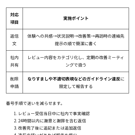
対応
実施ポイント
項目
返信
体験への共感→状況説明→改善策→再訪時の連絡先
文
提示の順で簡潔に書く
社内
レビュー内容をカテゴリ化し、定期の改善ミーティ
共有
ングで扱う
削除
なりすましや不適切表現などのガイドライン違反
に
申請
限定して報告する
番号手順で迷いを減らせます。
レビュー受信当日中に社内で事実確認
24時間以内に謝意と謝罪を含む返信
改善完了後に追記または追加返信