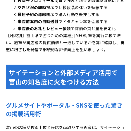
検索→プロフィール閲覧
で強みと料金を即確認可能にする
空き状況の即時提示
で比較段階の迷いを短縮する
最短予約の導線明示
で購入行動を後押しする
来院前案内の自動送付
でドタキャン率を低減する
来院後のお礼とレビュー依頼
で評価の質と量を安定化
【地域別】富山県で勝つための業種別MEO対策を実行に移す際
は、施策が実店舗の提供価値と一致しているかを常に確認し、
実
態に根ざした発信
で継続的な評価向上を狙いましょう。
サイテーションと外部メディア活用で
富山の知名度に火をつける方法
グルメサイトやポータル・SNSを使った驚き
の掲載活用術
富山の店舗が検索上位と来店を両取りする近道は、サイテーショ