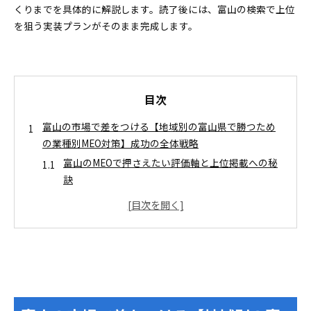
くりまでを具体的に解説します。読了後には、富山の検索で上位
を狙う実装プランがそのまま完成します。
目次
富山の市場で差をつける【地域別の富山県で勝つため
の業種別MEO対策】成功の全体戦略
富山のMEOで押さえたい評価軸と上位掲載への秘
訣
【地域別の富山県で勝つための業種別MEO対策】
を即日成果につなげるらくらくチェックリスト
業種別ならではのMEO実践テクで富山の飲食・美容・
医療ジャンルで圧倒的集客力
飲食店のMEO対策は口コミと写真が勝負！リピー
ターを引き寄せる工夫術
美容室とクリニックの予約が増える情報発信とレ