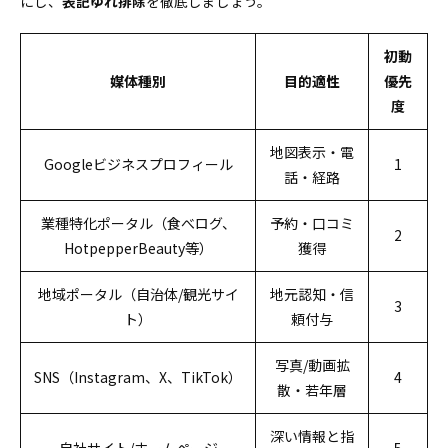
にし、
表記ゆれ排除
を徹底しましょう。
初動
媒体種別
目的適性
優先
度
地図表示・電
Googleビジネスプロフィール
1
話・経路
業種特化ポータル（食べログ、
予約・口コミ
2
HotpepperBeauty等）
獲得
地域ポータル（自治体/観光サイ
地元認知・信
3
ト）
頼付与
写真/動画拡
SNS（Instagram、X、TikTok）
4
散・若年層
深い情報と指