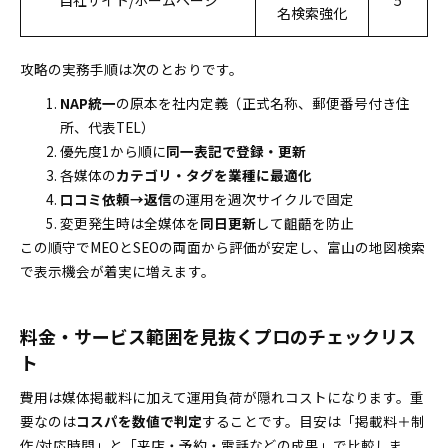
自社サイト/ホームページ
5
名検索強化
攻略の実務手順は次のとおりです。
NAP統一
の原本を社内定義（正式名称、郵便番号付き住
所、代表TEL）
優先度1から順に
同一表記で登録・更新
各媒体の
カテゴリ・タグを業種に最適化
口コミ依頼→返信
の運用を週次サイクルで固定
変更発生時は全媒体を
同日更新
して齟齬を防止
この順守でMEOとSEOの両面から評価が安定し、富山の地図検索
で表示機会が着実に増えます。
料金・サービス範囲を見抜くプロのチェックリス
ト
費用は媒体掲載料に加えて運用負荷が隠れコストになります。重
要なのは
コスパを数値で判定
することです。目安は「掲載料＋制
作/対応時間」と「来店・予約・電話などの成果」で比較しま