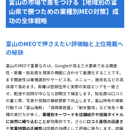
富山の市場で差をつける【地域別の富
ビュー運用の極意
山県で勝つための業種別MEO対策】成
サイテーションと外部メディア活用で富山の知名度に
功の全体戦略
火をつける方法
グルメサイトやポータル・SNSを使った驚きの掲
載活用術
富山のMEOで押さえたい評価軸と上位掲載へ
Googleビジネスプロフィール最適化で富山の検索上位
獲得テク全公開
の秘訣
基礎設定・投稿運用で抜け漏れゼロの成功ポイン
富山のMEOで重要なのは、Googleが見る三大要素である関連
ト
性・距離・知名度を現実の商圏に合わせて最適化することです。
口コミ・レビュー管理で富山の集客パワーを劇的アッ
まず関連性は業種選択やサービス名、メニュー、施術名などの具
プ
体語で高めます。距離は登録住所と実際の来店エリアを一致さ
口コミ依頼の魔法のトークスクリプトとカンタン
せ、配達や訪問が中心なら説明文で補足します。知名度は口コミ
配布物づくり
の量と質、写真や投稿の継続更新で向上します。富山特有の検索
低評価レビューの誠実対応＆削除申請OKな正攻法
行動では「富山海鮮」「高岡美容室」「射水整体」など地名＋業
データ見える化＆分析活用で富山のMEO運用を勝ちパ
種の直打ちが多く、
業種別キーワードを店舗紹介や投稿タイトル
ターンに
に自然に織り込むことが
効果的です。さらに
口コミ返信の迅速さ
効果指標設定とダッシュボード作成の超入門
や
営業時間の正確性
は信頼の指標として評価に寄与します。店舗