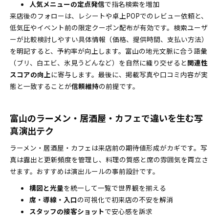
人気メニューの定点発信
で指名検索を増加
来店後のフォローは、レシートや卓上POPでのレビュー依頼と、
低気圧やイベント前の限定クーポン配布が有効です。検索ユーザ
ーが比較検討しやすい具体情報（価格、提供時間、支払い方法）
を明記すると、予約率が向上します。富山の地元文脈に合う語彙
（ブリ、白エビ、氷見うどんなど）を自然に織り交ぜると
関連性
スコアの向上
に寄与します。最後に、掲載写真や口コミ内容が実
態と一致することが
信頼維持
の前提です。
富山のラーメン・居酒屋・カフェで違いを生む写
真演出テク
ラーメン・居酒屋・カフェは来店前の期待値形成がカギです。写
真は露出と更新頻度を管理し、料理の質感と席の雰囲気を両立さ
せます。おすすめは演出ルールの事前設計です。
構図と光量
を統一して一覧で世界観を揃える
席・導線・入口
の可視化で初来店の不安を解消
スタッフの接客ショット
で安心感を訴求