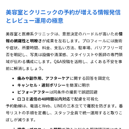
美容室とクリニックの予約が増える情報発信
とレビュー運用の極意
美容室と医療系クリニックは、意思決定のハードルが高いため
情
報の網羅性と明瞭さ
が成果を左右します。プロフィールには施術
や症状、所要時間、料金、支払い方法、駐車場、バリアフリー可
否を明記し、写真は設備や清潔感、スタイリストや医師の専門領
域が伝わる構成にします。Q&A投稿を活用し、よくある不安を事
前に解消しましょう。
痛みや副作用、アフターケア
に関する回答を固定化
キャンセル・遅刻ポリシー
を簡潔に明示
ビフォーアフター
は同条件の撮影で誤認回避
口コミ返信の48時間以内対応
で配慮を可視化
予約動線は、電話とWeb、LINEの三本立てで離脱を防ぎます。番
号リストの手順を定義し、スタッフ全員で統一運用すると取りこ
ぼしが減ります。