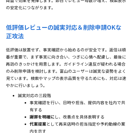
両面で効果を発揮します。即日でレビュー母数が増え、検索表示
の安定化につながります。
低評価レビューの誠実対応＆削除申請OKな
正攻法
低評価は放置せず、事実確認から始めるのが安全です。返信は順
番が重要で、まず事実に向き合い、つぎに心情へ配慮し、最後に
再訪のきっかけを用意します。ガイドライン違反が疑われる場合
のみ削除申請を検討します。富山のユーザーは誠実な姿勢をよく
見ています。検索やマップの表示品質を守るためにも、対応は速
やかに行いましょう。
誠実対応の三段階
事実確認を行い、日時や担当、提供内容を社内で共
有する
謝罪を明確に
し、改善点を具体表明する
代案提案
として再来店時の担当指定や予約動線の案
内を示す