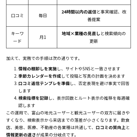
24時間以内の返信
と事実確認、改
口コミ
毎日
善提案
キーワ
地域×業種の見直し
と検索傾向の
月1
ード
更新
加えて、実務での手順は次の通りです。
情報の棚卸しを実施
し、サイトやSNSと一致させます
季節カレンダーを作成
して投稿と写真の計画を決めます
口コミ返信テンプレを準備
し、否定表現を避け事実で回答
します
検索指標を記録
し、表示回数とルート表示の推移を毎週確
認します
この運用で、富山の地元ユーザーと観光ユーザーの双方に届きや
すくなり、検索表示から来店までの落差が小さくなります。飲食
店、美容、医療、不動産の各業種は共通して、
口コミの質向上
と
情報更新の速さ
が成果の分岐点です。