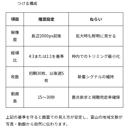
つける構成
項目
推奨設定
ねらい
解像
長辺2000px前後
拡大時も鮮明に見せる
度
縦横
4:3または1:1を基準
枠内でのトリミング最小化
比
初期30枚、以後週5
枚数
新着シグナルの維持
枚
動画
15〜30秒
要点訴求と視聴完走率確保
長
上記の基準を守ると画面での見え方が安定し、富山の地域文脈が
写真・動画から自然に伝わります。