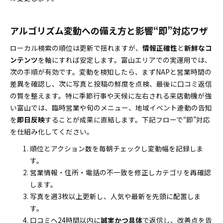
アルゴリズム変動への備え方と影響“即”対応ワザ
ローカル検索の順位は更新で揺れますが、
情報正確性
と
新鮮なコ
ンテンツ
を軸にすれば安定します。富山エリアでの実運用では、
次の手順が有効です。変動を検知したら、まずNAPと営業時間の
差異を確認し、次に写真と投稿の鮮度を点検、最後に口コミ返信
の質を整えます。特に季節行事や天候に左右される来店動機が強
い富山では、臨時営業や旬のメニュー、地域イベント連動の告知
を
即日反映
することが成果に直結します。下記フローで“即”対応
を仕組み化してください。
順位とアクション数を毎朝チェックし変動幅を記録しま
す。
営業情報・住所・電話の不一致を修正しカテゴリを再確認
します。
写真を週3枚以上更新し、人気や最新を先頭に配置しま
す。
口コミへ24時間以内に
誠実かつ具体
で返信し、改善点を告