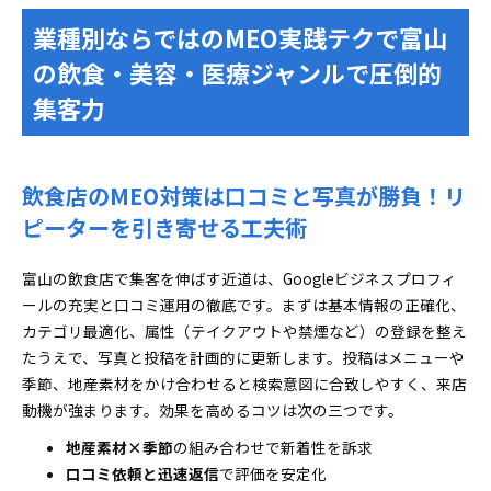
業種別ならではのMEO実践テクで富山
の飲食・美容・医療ジャンルで圧倒的
集客力
飲食店のMEO対策は口コミと写真が勝負！リ
ピーターを引き寄せる工夫術
富山の飲食店で集客を伸ばす近道は、Googleビジネスプロフィ
ールの充実と口コミ運用の徹底です。まずは基本情報の正確化、
カテゴリ最適化、属性（テイクアウトや禁煙など）の登録を整え
たうえで、写真と投稿を計画的に更新します。投稿はメニューや
季節、地産素材をかけ合わせると検索意図に合致しやすく、来店
動機が強まります。効果を高めるコツは次の三つです。
地産素材×季節
の組み合わせで新着性を訴求
口コミ依頼と迅速返信
で評価を安定化