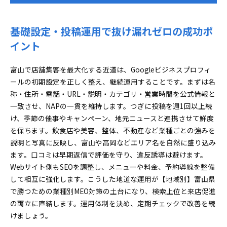
基礎設定・投稿運用で抜け漏れゼロの成功ポ
イント
富山で店舗集客を最大化する近道は、Googleビジネスプロフィ
ールの初期設定を正しく整え、継続運用することです。まずは名
称・住所・電話・URL・説明・カテゴリ・営業時間を公式情報と
一致させ、NAPの一貫を維持します。つぎに投稿を週1回以上続
け、季節の催事やキャンペーン、地元ニュースと連携させて鮮度
を保ちます。飲食店や美容、整体、不動産など業種ごとの強みを
説明と写真に反映し、富山や高岡などエリア名を自然に盛り込み
ます。口コミは早期返信で評価を守り、違反誘導は避けます。
Webサイト側もSEOを調整し、メニューや料金、予約導線を整備
して相互に強化します。こうした地道な運用が【地域別】富山県
で勝つための業種別MEO対策の土台になり、検索上位と来店促進
の両立に直結します。運用体制を決め、定期チェックで改善を続
けましょう。