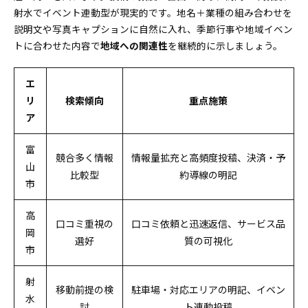
サイテーションで外せない媒体選びの新定番
射水でイベント連動型が現実的です。地名＋業種の組み合わせを
説明文や写真キャプションに自然に入れ、季節行事や地域イベン
今すぐ始めたい！【地域別の富山県で勝つための業種
トに合わせた内容で
別MEO対策】の初期設定まるわかりガイド
地域への関連性
を継続的に示しましょう。
初日～3日で終わる！登録・設定の時短ステップ
エ
リ
検索傾向
重点施策
ア
富
競合多く情報
情報量拡充と高頻度投稿、決済・予
山
比較型
約導線の明記
市
高
口コミ重視の
口コミ依頼と迅速返信、サービス品
岡
選好
質の可視化
市
射
移動前提の検
駐車場・対応エリアの明記、イベン
水
討
ト連動投稿