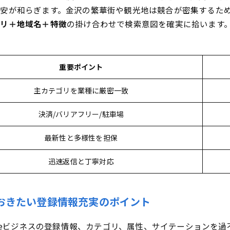
！効果が見えないときの打ち手＆見直しポイント
安が和らぎます。金沢の繁華街や観光地は競合が密集するた
イチな時の行動プランとMap表示アップの切り札
ゴリ＋地域名＋特徴
の掛け合わせで検索意図を確実に拾います。
重要ポイント
主カテゴリを業種に厳密一致
決済/バリアフリー/駐車場
最新性と多様性を担保
迅速返信と丁寧対応
おきたい登録情報充実のポイント
gleビジネスの登録情報、カテゴリ、属性、サイテーションを