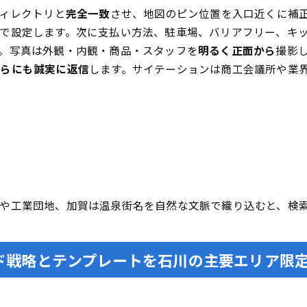
ディレクトリと
完全一致
させ、地図のピン位置を入口近くに補
で設定します。次に支払い方法、駐車場、バリアフリー、キ
。写真は外観・内観・商品・スタッフを
明るく正面から
撮影
ちらにも誠実に返信
します。サイテーションは商工会議所や業
や工業団地、加賀は温泉街名を自然な文脈で織り込むと、検
ド戦略とテンプレートを石川の主要エリア限