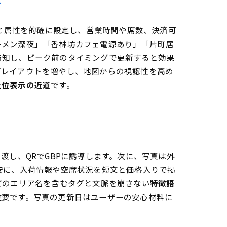
ド
リと属性を的確に設定し、営業時間や席数、決済可
ーメン深夜」「香林坊カフェ電源あり」「片町居
告知し、ピーク前のタイミングで更新すると効果
席レイアウトを増やし、地図からの視認性を高め
上位表示の近道
です。
渡し、QRでGBPに誘導します。次に、写真は外
安に、入荷情報や空席状況を短文と価格入りで掲
どのエリア名を含むタグと文脈を崩さない
特徴語
重要です。写真の更新日はユーザーの安心材料に