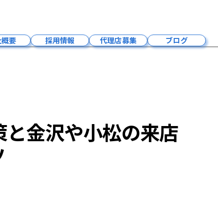
つための業種別MEO対策と金沢や小松の来店や電話を最速で伸ばすコツ
社概要
採用情報
代理店募集
ブログ
会社概要
成長環境
募集要項
福利厚生
策と金沢や小松の来店
社員紹介
事業内容
ツ
お問い合わせ
採用お知らせ