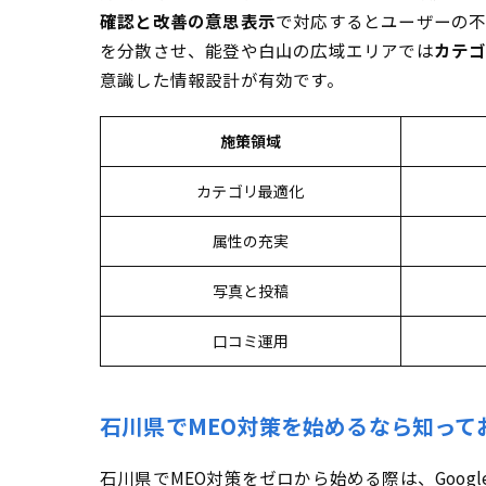
運用が続かない
確認と改善の意思表示
で対応するとユーザーの不
郊外で露出がイマ
を分散させ、能登や白山の広域エリアでは
カテ
意識した情報設計が有効です。
施策領域
カテゴリ最適化
属性の充実
写真と投稿
口コミ運用
石川県でMEO対策を始めるなら知って
石川県でMEO対策をゼロから始める際は、Goo