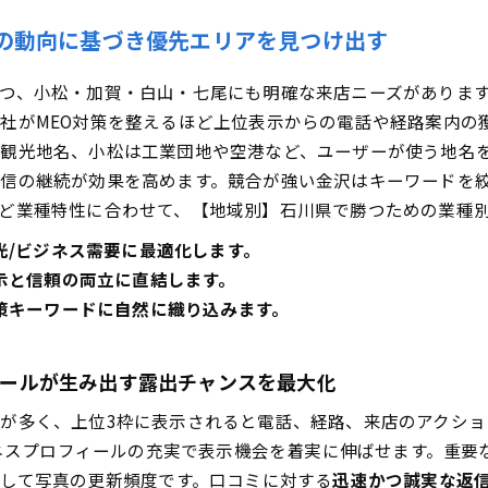
ップする駅名や物件特徴や学区を活かしたキーワードと写真戦
ーの動向に基づき優先エリアを見つけ出す
Google口コミに合わせた管理と返信のコツ
、小松・加賀・白山・七尾にも明確な来店ニーズがあります。G
れる評価軸と写真や投稿での抜け漏れ防止テク
社がMEO対策を整えるほど上位表示からの電話や経路案内の
せる依頼文テンプレートと言及キーワードの自然な使い方
観光地名、小松は工業団地や空港など、ユーザーが使う地名
を把握して強化できるデータドリブンな運用サイクルの作り方
信の継続が効果を高めます。競合が強い金沢はキーワードを
化や競合口コミと投稿頻度を比べるシンプル手順
ど業種特性に合わせて、【地域別】石川県で勝つための業種別
用ルーチン＆成果報告フォーマットまとめ
光/ビジネス需要に最適化します。
社やツールの選び方＆比較で失敗しないためのポイント
示と信頼の両立に直結します。
チェックリストで自社にピッタリな会社を見極めるコツ
策キーワードに自然に織り込みます。
の3ステップと投稿テンプレートで速攻成果を出そう
ネスで登録情報を充実させ写真や属性や商品情報をフル整備
フィールが生み出す露出チャンスを最大化
や市区町村別で対策を拡大して露出を最大化する秘訣
が多く、上位3枠に表示されると電話、経路、来店のアクショ
駅や観光地別コンテンツの作り分けアイデア集
ビジネスプロフィールの充実で表示機会を着実に伸ばせます。重
つための業種別MEO対策にまつわるよくある質問と実践者が
そして写真の更新頻度です。口コミに対する
迅速かつ誠実な返