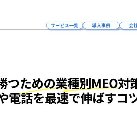
【地域別】石川県で勝
サービス一覧
導入事例
会
インフルエンサーマーケティング
LLMO×SNSマーケティング・求人
Google広告
LLMO×SEO対策
勝つための業種別MEO対
LLMO×MEO対策
LLMO×HP制作
や電話を最速で伸ばすコ
予約システム
クラウドPBXサービス
採用支援サービス