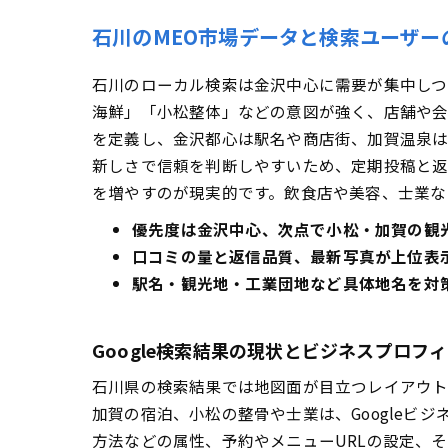
不動産で反響ア
石川のMEO市場データと検索ユーザ
石川県の口コミ傾向と
石川のローカル検索は金沢中心に需要が集中しつつ
石川県で重視さ
海鮮」「小松整体」などの意図が強く、店舗や会
口コミを爆増さ
を定義し、金沢都心は駅名や商店街、加賀温泉は
エリア別の順位分布
新しさで信頼を判断しやすいため、定期投稿と返
順位分布の可視
を増やすのが現実的です。飲食店や美容、士業な
週次でできる運
優先度は金沢中心、次点で小松・加賀の観
石川県のMEO対策会
口コミの量と返信品質、最新写真が上位表
選定ポイント＆
駅名・観光地・工業団地など具体地名を対
今日からできる即実装
Googleビジ
Google検索結果の現状とビジネスプロ
石川県の近隣エリア
石川県の検索結果では地図面が目立つレイアウト
市区町村や主要
加賀の宿泊、小松の整骨や士業は、Google
【地域別】石川県で勝
方法などの属性、予約やメニューURLの設定、