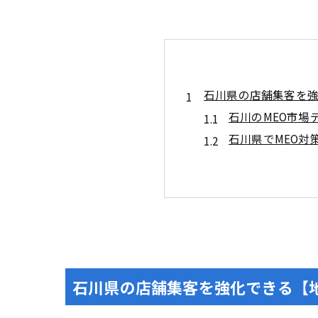
石川県の店舗集客を強
石川のMEO市
石川県でMEO対
業種別で成果につな
飲食店やカフェ
美容室やエステ
医療やクリニックや歯
症状や診療時間
低評価口コミへの
石川県の店舗集客を強化できる【
整骨や鍼灸や産
不動産や引越しやリ