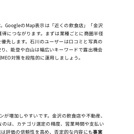
略
oogleのMap表示は「近くの飲食店」「金沢
獲得につながります。まずは業種ごとに商圏半径
を優先します。石川のユーザーは口コミと写真の
絞り、能登や白山は幅広いキーワードで露出機会
MEO対策を段階的に運用しましょう。
ンが増加しやすいです。金沢の飲食店や不動産、
要なのは、カテゴリ選定の精度、営業時間や支払い
抱えがちな悩みを一挙解決
信
は評価の信頼性を高め、否定的な内容にも
事実