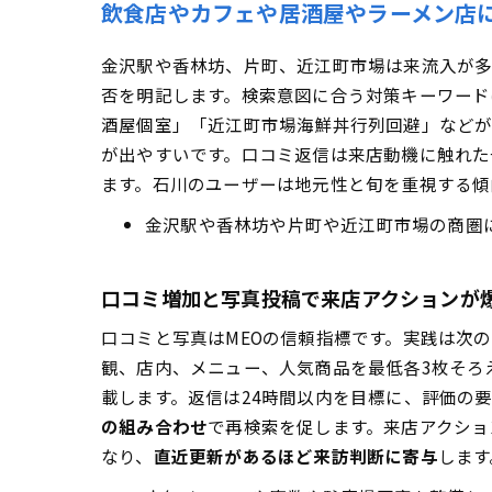
飲食店やカフェや居酒屋やラーメン店
金沢駅や香林坊、片町、近江町市場は来流入が多
否を明記します。検索意図に合う対策キーワード
酒屋個室」「近江町市場海鮮丼行列回避」などが
が出やすいです。口コミ返信は来店動機に触れた
ます。石川のユーザーは地元性と旬を重視する傾
金沢駅や香林坊や片町や近江町市場の商圏
口コミ増加と写真投稿で来店アクションが
口コミと写真はMEOの信頼指標です。実践は次
観、店内、メニュー、人気商品を最低各3枚そろ
載します。返信は24時間以内を目標に、評価の
の組み合わせ
で再検索を促します。来店アクショ
なり、
直近更新があるほど来訪判断に寄与
します