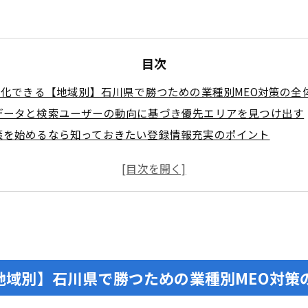
目次
化できる【地域別】石川県で勝つための業種別MEO対策の全
場データと検索ユーザーの動向に基づき優先エリアを見つけ出す
策を始めるなら知っておきたい登録情報充実のポイント
げるキーワード戦略とテンプレートを石川の主要エリア限定で
や居酒屋やラーメン店に効くエリア別キーワードと投稿のコツ
やネイルサロンやペットサロンで見込み客を引き寄せる検索意
科や整骨や鍼灸や薬局で信頼感がアップするMEO対策と表現
やエリアを掛け合わせて勝てるキーワードと院内写真の磨き方
神対応とAI活用法で信頼度を落とさないコツ
地域別】石川県で勝つための業種別MEO対策
婦人科や眼科や皮膚科向け口コミ依頼マナーと効果的な線引き
フォームや自動車販売や整備や葬儀社で見込み客獲得力を最大