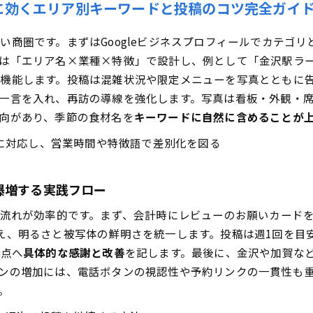
に効くエリア別キーワードと投稿のコツ完全ガイ
い商圏です。まずはGoogleビジネスプロフィールでカテゴ
は「エリア名×業種×特徴」で設計し、例として「金沢駅ラ
機能します。投稿は混雑状況や限定メニューを写真とともに
一言を入れ、再訪の導線を強化します。写真は看板・外観・
向があり、季節の食材名を
キーワードに自然に含めることが
に対応し、営業時間や特徴語で差別化を図る
爆増する実践フロー
の流れが効率的です。まず、会計時にレビューのお願いカードを
え、明るさと被写体の鮮明さを統一します。投稿は週1回を目
要点へ
具体的な感謝と改善
を記します。最後に、金沢や加賀な
ンの増加には、電話ボタンの視認性や予約リンクの一貫性も
。