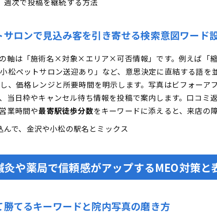
、週次で投稿を継続する方法
トサロンで見込み客を引き寄せる検索意図ワード
の軸は「施術名×対象×エリア×可否情報」です。例えば「
小松ペットサロン送迎あり」など、意思決定に直結する語を並列
し、価格レンジと所要時間を明示します。写真はビフォーア
、当日枠やキャンセル待ち情報を投稿で案内します。口コミ
営業時間や
最寄駅徒歩分数
をキーワードに添えると、来店の
込んで、金沢や小松の駅名とミックス
鍼灸や薬局で信頼感がアップするMEO対策と
て勝てるキーワードと院内写真の磨き方