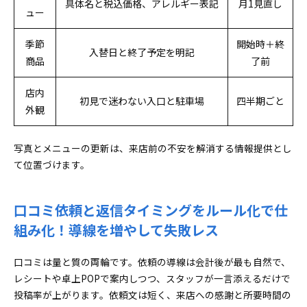
具体名と税込価格、アレルギー表記
月1見直し
ュー
季節
開始時＋終
入替日と終了予定を明記
商品
了前
店内
初見で迷わない入口と駐車場
四半期ごと
外観
写真とメニューの更新は、来店前の不安を解消する情報提供とし
て位置づけます。
口コミ依頼と返信タイミングをルール化で仕
組み化！導線を増やして失敗レス
口コミは量と質の両輪です。依頼の導線は会計後が最も自然で、
レシートや卓上POPで案内しつつ、スタッフが一言添えるだけで
投稿率が上がります。依頼文は短く、来店への感謝と所要時間の