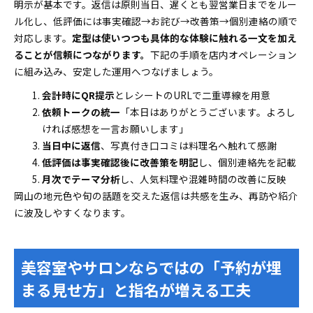
明示が基本です。返信は原則当日、遅くとも翌営業日までをルー
ル化し、低評価には事実確認→お詫び→改善策→個別連絡の順で
対応します。
定型は使いつつも具体的な体験に触れる一文を加え
ることが信頼につながります。
下記の手順を店内オペレーション
に組み込み、安定した運用へつなげましょう。
会計時にQR提示
とレシートのURLで二重導線を用意
依頼トークの統一
「本日はありがとうございます。よろし
ければ感想を一言お願いします」
当日中に返信
、写真付き口コミは料理名へ触れて感謝
低評価は事実確認後に改善策を明記
し、個別連絡先を記載
月次でテーマ分析
し、人気料理や混雑時間の改善に反映
岡山の地元色や旬の話題を交えた返信は共感を生み、再訪や紹介
に波及しやすくなります。
美容室やサロンならではの「予約が埋
まる見せ方」と指名が増える工夫