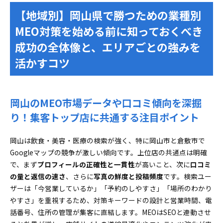
口コミ依頼と返信タイミングをルール化で仕組み
【地域別】岡山県で勝つための業種別
化！導線を増やして失敗レス
MEO対策を始める前に知っておくべき
美容室やサロンならではの「予約が埋まる見せ方」と
成功の全体像と、エリアごとの強みを
指名が増える工夫
活かすコツ
写真×スタイル別アルバムでブランディング！選
ばれるための魅せ写運用
口コミと指名導線のスマートな設計術
岡山のMEO市場データや口コミ傾向を深掘
医療クリニックで信頼が倍増する情報整理術と安心運
用のポイント
り！集客トップ店に共通する注目ポイント
診療科目や受付・案内情報など、抜け漏れゼロ設
計＆ラクラク更新術
岡山は飲食・美容・医療の検索が強く、特に岡山市と倉敷市で
Googleマップの競争が激しい傾向です。上位店の共通点は明確
低評価口コミも信頼に変える！安心・建設的な返
で、まず
プロフィールの正確性と一貫性
信フォーマット
が高いこと、次に
口コミ
の量と返信の速さ
、さらに
写真の鮮度と投稿頻度
です。検索ユー
投稿や院内写真で患者の不安ゼロ！「安心感」を
ザーは「今営業しているか」「予約のしやすさ」「場所のわかり
見せる方法
やすさ」を重視するため、対策キーワードの設計と営業時間、電
士業、不動産、学習塾、自動車整備などニッチ業種こ
話番号、住所の管理が集客に直結します。MEOはSEOと連動させ
そ光る！専門業種で勝ち筋を見つけるコツ