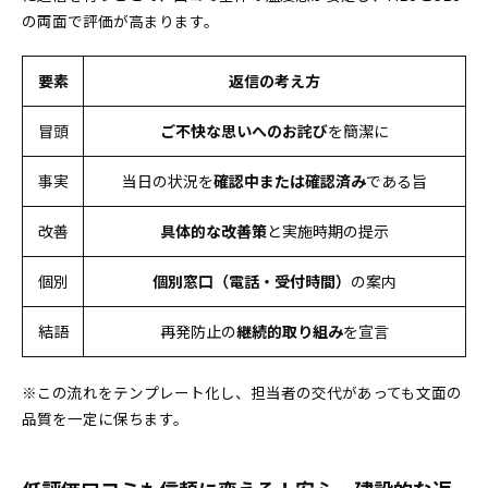
の両面で評価が高まります。
要素
返信の考え方
冒頭
ご不快な思いへのお詫び
を簡潔に
事実
当日の状況を
確認中または確認済み
である旨
改善
具体的な改善策
と実施時期の提示
個別
個別窓口（電話・受付時間）
の案内
結語
再発防止の
継続的取り組み
を宣言
※この流れをテンプレート化し、担当者の交代があっても文面の
品質を一定に保ちます。