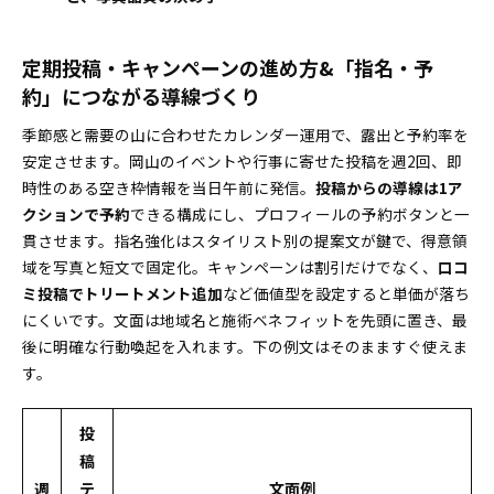
定期投稿・キャンペーンの進め方&「指名・予
約」につながる導線づくり
季節感と需要の山に合わせたカレンダー運用で、露出と予約率を
安定させます。岡山のイベントや行事に寄せた投稿を週2回、即
時性のある空き枠情報を当日午前に発信。
投稿からの導線は1ア
クションで予約
できる構成にし、プロフィールの予約ボタンと一
貫させます。指名強化はスタイリスト別の提案文が鍵で、得意領
域を写真と短文で固定化。キャンペーンは割引だけでなく、
口コ
ミ投稿でトリートメント追加
など価値型を設定すると単価が落ち
にくいです。文面は地域名と施術ベネフィットを先頭に置き、最
後に明確な行動喚起を入れます。下の例文はそのまますぐ使えま
す。
投
稿
週
テ
文面例