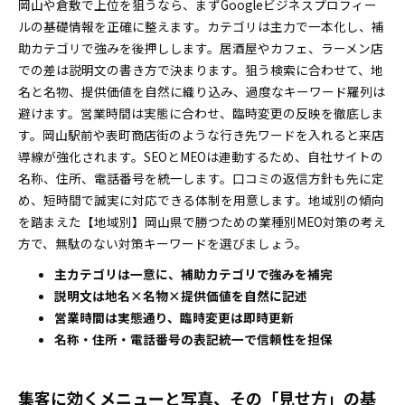
岡山や倉敷で上位を狙うなら、まずGoogleビジネスプロフィー
ルの基礎情報を正確に整えます。カテゴリは主力で一本化し、補
助カテゴリで強みを後押しします。居酒屋やカフェ、ラーメン店
での差は説明文の書き方で決まります。狙う検索に合わせて、地
名と名物、提供価値を自然に織り込み、過度なキーワード羅列は
避けます。営業時間は実態に合わせ、臨時変更の反映を徹底しま
す。岡山駅前や表町商店街のような行き先ワードを入れると来店
導線が強化されます。SEOとMEOは連動するため、自社サイトの
名称、住所、電話番号を統一します。口コミの返信方針も先に定
め、短時間で誠実に対応できる体制を用意します。地域別の傾向
を踏まえた【地域別】岡山県で勝つための業種別MEO対策の考え
方で、無駄のない対策キーワードを選びましょう。
主カテゴリは一意に、補助カテゴリで強みを補完
説明文は地名×名物×提供価値を自然に記述
営業時間は実態通り、臨時変更は即時更新
名称・住所・電話番号の表記統一で信頼性を担保
集客に効くメニューと写真、その「見せ方」の基