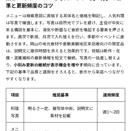
準と更新頻度のコツ
メニューは検索意図に直結する具体名と価格を明記し、人気料理
は写真で補強します。写真は自然光でブレを避け、主役が中央に
来る構図を基本に、湯気や断面など食欲を喚起する要素を押さえ
ます。週次で新規、月次で入れ替えを行い、季節やイベントに連
動させます。岡山の地元食材や倉敷美観地区来訪者向けの限定品
は、説明文に提供時間を添えると効果的です。投稿は新作・在
庫・混雑緩和の最新情報を短文で継続。写真の一括差し替えよ
り、
小刻み更新の継続が表示機会を増やす
傾向に合っています。
下記の基準で品質と運用をそろえると、表示から来店へつながり
やすくなります。
項目
推奨基準
運用頻度
料理
明るさ一定、被写体中央、説明文に
週1〜2回
写真
素材を記載
メニ