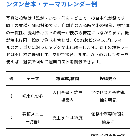
ンタン台本・テーマカレンダー例
写真と投稿は「誰が・いつ・何を・どこで」の台本化が鍵です。
岡山の業種別MEO対策では、自然光の入る時間帯の撮影、被写体
の一貫性、説明テキストの統一が
表示の安定
につながります。撮
影端末は同一設定で色味を合わせ、Googleビジネスプロフィー
ルのカテゴリに沿ったタグを文末に統一します。岡山の地名ワー
ドは不自然に羅列せず、文脈で接続します。以下のカレンダーを
使えば、週次で回せて
運用コストを削減
できます。
週
テーマ
被写体/構図
投稿要点
入口全景・駐車
アクセスと予約導
1
初来店安心
場案内
線を明記
看板メニュ
価格や所要時間を
2
真上または45度
ー/施術
簡潔に
役割と強みを一文