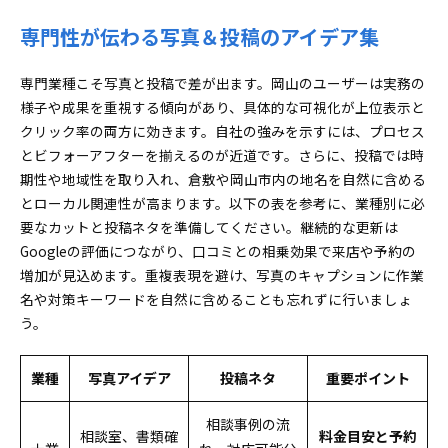
専門性が伝わる写真＆投稿のアイデア集
専門業種こそ写真と投稿で差が出ます。岡山のユーザーは実務の
様子や成果を重視する傾向があり、具体的な可視化が上位表示と
クリック率の両方に効きます。自社の強みを示すには、プロセス
とビフォーアフターを揃えるのが近道です。さらに、投稿では時
期性や地域性を取り入れ、倉敷や岡山市内の地名を自然に含める
とローカル関連性が高まります。以下の表を参考に、業種別に必
要なカットと投稿ネタを準備してください。継続的な更新は
Googleの評価につながり、口コミとの相乗効果で来店や予約の
増加が見込めます。重複表現を避け、写真のキャプションに作業
名や対策キーワードを自然に含めることも忘れずに行いましょ
う。
業種
写真アイデア
投稿ネタ
重要ポイント
相談事例の流
相談室、書類確
料金目安と予約