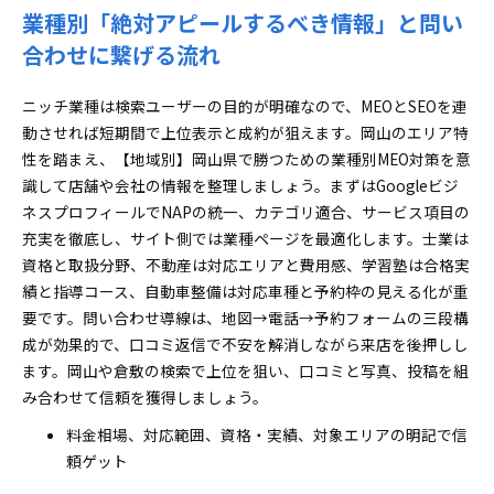
業種別「絶対アピールするべき情報」と問い
合わせに繋げる流れ
ニッチ業種は検索ユーザーの目的が明確なので、MEOとSEOを連
動させれば短期間で上位表示と成約が狙えます。岡山のエリア特
性を踏まえ、【地域別】岡山県で勝つための業種別MEO対策を意
識して店舗や会社の情報を整理しましょう。まずはGoogleビジ
ネスプロフィールでNAPの統一、カテゴリ適合、サービス項目の
充実を徹底し、サイト側では業種ページを最適化します。士業は
資格と取扱分野、不動産は対応エリアと費用感、学習塾は合格実
績と指導コース、自動車整備は対応車種と予約枠の見える化が重
要です。問い合わせ導線は、地図→電話→予約フォームの三段構
成が効果的で、口コミ返信で不安を解消しながら来店を後押しし
ます。岡山や倉敷の検索で上位を狙い、口コミと写真、投稿を組
み合わせて信頼を獲得しましょう。
料金相場、対応範囲、資格・実績、対象エリアの明記で信
頼ゲット