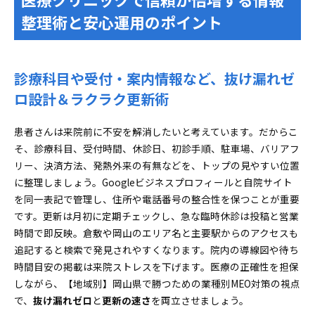
整理術と安心運用のポイント
診療科目や受付・案内情報など、抜け漏れゼ
ロ設計＆ラクラク更新術
患者さんは来院前に不安を解消したいと考えています。だからこ
そ、診療科目、受付時間、休診日、初診手順、駐車場、バリアフ
リー、決済方法、発熱外来の有無などを、トップの見やすい位置
に整理しましょう。Googleビジネスプロフィールと自院サイト
を同一表記で管理し、住所や電話番号の整合性を保つことが重要
です。更新は月初に定期チェックし、急な臨時休診は投稿と営業
時間で即反映。倉敷や岡山のエリア名と主要駅からのアクセスも
追記すると検索で発見されやすくなります。院内の導線図や待ち
時間目安の掲載は来院ストレスを下げます。医療の正確性を担保
しながら、【地域別】岡山県で勝つための業種別MEO対策の視点
で、
抜け漏れゼロ
と
更新の速さ
を両立させましょう。