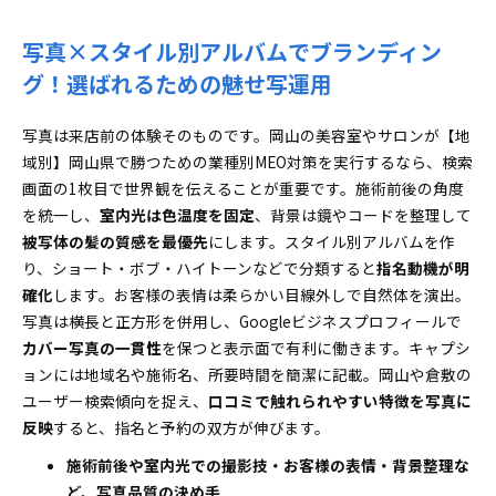
写真×スタイル別アルバムでブランディン
グ！選ばれるための魅せ写運用
写真は来店前の体験そのものです。岡山の美容室やサロンが【地
域別】岡山県で勝つための業種別MEO対策を実行するなら、検索
画面の1枚目で世界観を伝えることが重要です。施術前後の角度
を統一し、
室内光は色温度を固定
、背景は鏡やコードを整理して
被写体の髪の質感を最優先
にします。スタイル別アルバムを作
り、ショート・ボブ・ハイトーンなどで分類すると
指名動機が明
確化
します。お客様の表情は柔らかい目線外しで自然体を演出。
写真は横長と正方形を併用し、Googleビジネスプロフィールで
カバー写真の一貫性
を保つと表示面で有利に働きます。キャプシ
ョンには地域名や施術名、所要時間を簡潔に記載。岡山や倉敷の
ユーザー検索傾向を捉え、
口コミで触れられやすい特徴を写真に
反映
すると、指名と予約の双方が伸びます。
施術前後や室内光での撮影技・お客様の表情・背景整理な
ど、写真品質の決め手