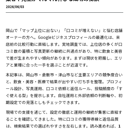
2026/06/03
岡山で「マップ上位に出ない」「口コミが増えない」と悩む店舗
オーナーの方へ。Googleビジネスプロフィールの最適化は、来
店前の比較行動に直結します。実地調査では、上位店の多くが口
コミ数の蓄積と写真更新の継続に共通点があり、特に飲食と美容
で差が生まれやすい傾向があります。まずは現状を把握し、エリ
アと業種に合った一手を選ぶことが近道です。
本記事は、岡山市・倉敷市・津山市など主要エリアの競争度合い
と、飲食・美容・医療で結果が出やすい打ち手を整理。プロフィ
ール設計、写真運用、口コミ依頼と返信ルール、投稿頻度の「す
ぐ使える型」を提示します。自社運用と外部依頼の判断軸や、初
期設定での見落としもチェックできます。
現場での支援を通じて、設定の徹底と運用の継続が集客に直結す
ることを確認してきました。特に口コミの獲得導線と返信品質
は、検索結果での選ばれやすさを左右します。読み進めれば、
1