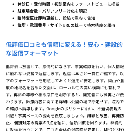
休診日・受付時間・初診案内
をファーストビューに掲載
駐車場台数・バリアフリー対応
を明記
臨時変更は即時更新
し、投稿で重ねて告知
住所・電話番号・サイトURLの統一
で検索精度を維持
低評価口コミも信頼に変える！安心・建設的
な返信フォーマット
低評価は放置せず、感情的にならず、事実確認を行い、個人情報
に触れない姿勢で返信します。返信は早さと一貫性が鍵です。以
下のフォーマットを用意しておくと運用が安定します。岡山や倉
敷の地域名を含めた文面は、ローカル性の高い検索にも有利で
す。再診の導線や相談窓口を明示すると、閲覧者にも誠実さが伝
わります。医療内容に関する詳細は公開の場で断定せず、院内で
の確認へ誘導します。Googleのポリシーに沿い、不適切表現の
回避と事実ベースの説明を徹底しましょう。
謝罪と改善
、
再発防
止
、
個別対応の提案
の3点を軸に、信頼回復を図ります。継続的
に返信を行うことで、口コミ全体の温度感が安定し、MEOとSEO