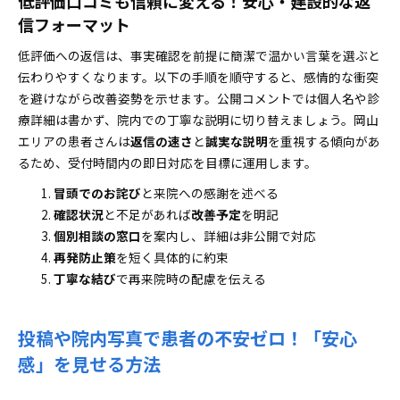
低評価口コミも信頼に変える！安心・建設的な返
信フォーマット
低評価への返信は、事実確認を前提に簡潔で温かい言葉を選ぶと
伝わりやすくなります。以下の手順を順守すると、感情的な衝突
を避けながら改善姿勢を示せます。公開コメントでは個人名や診
療詳細は書かず、院内での丁寧な説明に切り替えましょう。岡山
エリアの患者さんは
返信の速さ
と
誠実な説明
を重視する傾向があ
るため、受付時間内の即日対応を目標に運用します。
冒頭でのお詫び
と来院への感謝を述べる
確認状況
と不足があれば
改善予定
を明記
個別相談の窓口
を案内し、詳細は非公開で対応
再発防止策
を短く具体的に約束
丁寧な結び
で再来院時の配慮を伝える
投稿や院内写真で患者の不安ゼロ！「安心
感」を見せる方法