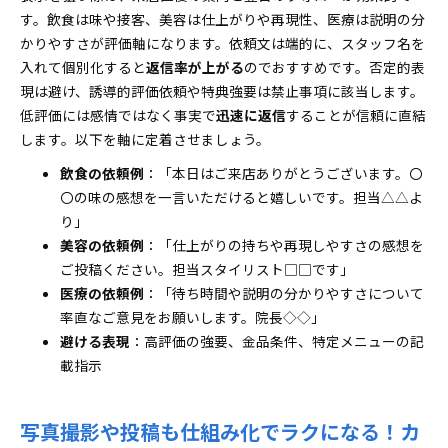
す。飲食は味や接客、美容は仕上がりや再現性、医療は説明の分
かりやすさが評価軸になります。依頼文は端的に、スタッフ名を
入れて個別化すると
返信率が上がる
のでおすすめです。否定的表
現は避け、誘導的評価依頼や特典強要は禁止事項に該当します。
低評価には感情ではなく事実で
迅速に返信
することが信頼に直結
します。以下を軸に定着させましょう。
飲食の依頼例
：「本日はご来店ありがとうございます。〇
〇の味の感想を一言いただけると嬉しいです。担当△△よ
り」
美容の依頼例
：「仕上がりの持ちや再現しやすさの感想を
ご投稿ください。担当スタイリスト□□です」
医療の依頼例
：「待ち時間や説明の分かりやすさについて
率直なご意見をお願いします。院長◇◇」
避ける表現
：高評価の強要、金品条件、特定メニューの記
載指示
写真撮影や投稿も仕組み化でラクになる！カ