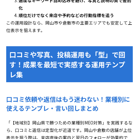
過度なキーワード詰め込みを避け、写真と説明の質で差別
化
順位だけでなく来店や予約などの行動指標を追う
この運用設計なら、岡山市や倉敷市の主要エリアでも安定して上
位表示を狙えます。
口コミや写真、投稿運用も「型」で回
す！成果を最短で実感する運用テンプ
レ集
口コミ依頼や返信はもう迷わない！業種別に
使えるテンプレ・言い回しまとめ
「【地域別】岡山県で勝つための業種別MEO対策」を実践するな
ら、口コミと返信は定型化が近道です。岡山や倉敷の店舗が上位
表示を狙う際は、来店直後の案内と翌日のフォローが効果的で