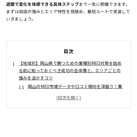
週間で変化を体感できる具体ステップ
まで一気に把握できます。
まずは自店の強みとエリア特性を見極め、最短ルートで実装して
いきましょう。
目次
【地域別】岡山県で勝つための業種別MEO対策を始め
る前に知っておくべき成功の全体像と、エリアごとの
強みを活かすコツ
岡山のMEO市場データや口コミ傾向を深掘り！集
客トップ店に共通する注目ポイント
施策の優先順位や実行ステップを迷わない決め方
飲食店で集客力を劇的UPするために今すぐ始めたい実
践ステップ
プロフィール最適化と、狙い通りのカテゴリとキ
ーワード選びで差をつける秘訣