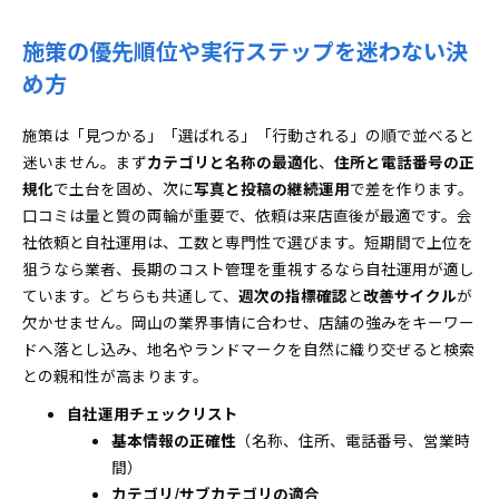
施策の優先順位や実行ステップを迷わない決
め方
施策は「見つかる」「選ばれる」「行動される」の順で並べると
迷いません。まず
カテゴリと名称の最適化
、
住所と電話番号の正
規化
で土台を固め、次に
写真と投稿の継続運用
で差を作ります。
口コミは量と質の両輪が重要で、依頼は来店直後が最適です。会
社依頼と自社運用は、工数と専門性で選びます。短期間で上位を
狙うなら業者、長期のコスト管理を重視するなら自社運用が適し
ています。どちらも共通して、
週次の指標確認
と
改善サイクル
が
欠かせません。岡山の業界事情に合わせ、店舗の強みをキーワー
ドへ落とし込み、地名やランドマークを自然に織り交ぜると検索
との親和性が高まります。
自社運用チェックリスト
基本情報の正確性
（名称、住所、電話番号、営業時
間）
カテゴリ/サブカテゴリの適合