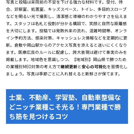
写真と投稿は来院前の不安を下げる強力な材料です。受付、待
合、診察室、処置室、キッズスペース、トイレ、多目的スロープ
などを明るい光で撮影し、清潔感と導線のわかりやすさを伝えま
す。スタッフは名札と役割が分かる構図で、笑顔と自然な距離感
を大切にします。投稿では発熱外来の流れ、混雑時間帯、オンラ
イン予約方法、感染対策、キャッシュレス情報などを定期的に更
新。倉敷や岡山駅からのアクセス写真を添えると迷いにくくなり
ます。医療広告のルールに配慮し、誇大表現は避けて事実のみを
掲載します。地域色を意識しつつ、【地域別】岡山県で勝つため
の業種別MEO対策の考え方で
継続更新
と
安心の可視化
を習慣化し
ましょう。写真は季節ごとに入れ替えると新鮮さが保てます。
士業、不動産、学習塾、自動車整備な
どニッチ業種こそ光る！専門業種で勝
ち筋を見つけるコツ