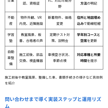
士業
れ、対応可能分
認、資格証
方法
の明記
野
不動
物件外観、VR
新着物件、価格
住所と地図埋め
産
内見、近隣施設
変更
込み
で動線短縮
学習
教室風景、板
定期テスト対
学年別コースと
塾
書、合格者の声
策、説明会
空席
を更新
自動
施工前後、部品
車検空き状況、
対応車種と所要
車整
交換、検査機器
季節点検
時間
を提示
備
施工前後や教室風景、整備した車、書類手続きの様子など具体例
を紹介
問い合わせまで導く実装ステップと運用リズ
ム