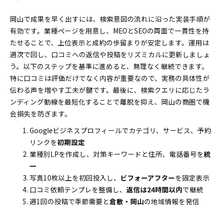
岡山で成果を早く出すには、検索意図の流れに沿った実装手順が
有効です。業種ページを用意し、MEOとSEOの両面で一貫性を持
たせることで、上位表示と成約の歩留まりが安定します。運用は
週次で回し、口コミへの返信や投稿をリズミカルに更新しましょ
う。以下のステップを基準に進めると、無理なく継続できます。
特に口コミは評価だけでなく内容が重要なので、実務の具体性が
伝わる声を増やす工夫が鍵です。最後に、検索クエリに応じたラ
ンディング動線を最短化することで離脱を抑え、岡山の商圏で機
会損失を防ぎます。
Googleビジネスプロフィールでカテゴリ、サービス、予約
リンクを
初期設定
業種別LPを作成し、対策キーワードと住所、電話番号を
統
一
写真10枚以上を初回投入し、
ビフォーアフター
を固定表示
口コミ依頼テンプレを整備し、
返信は24時間以内
で継続
週1回の投稿で季節需要と
倉敷・岡山
の地域情報を発信