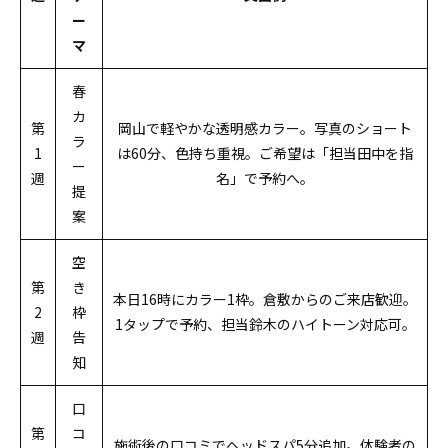
ー
マ
春
カ
第
岡山で軽やかな透明感カラー。写真のショート
ラ
1
は60分、色持ち重視。ご希望は「担当田中を指
ー
週
名」で予約へ。
提
案
空
第
き
本日16時にカラー1枠。倉敷からのご来店歓迎。
2
枠
1タップで予約、担当鈴木のハイトーン対応可。
週
告
知
口
第
コ
施術後の口コミでヘッドスパ5分追加。体験者の