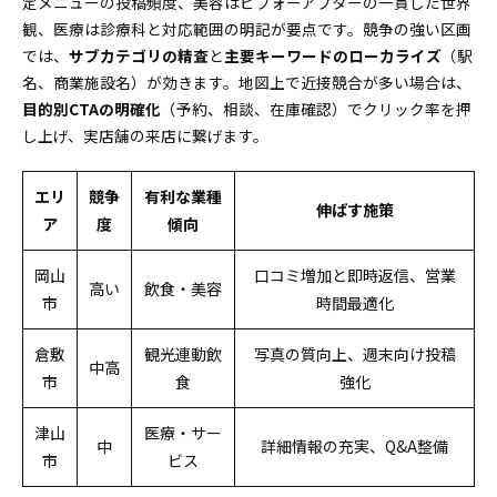
定メニューの投稿頻度、美容はビフォーアフターの一貫した世界
「地域ならでは」の切り口を押さえる
観、医療は診療科と対応範囲の明記が要点です。競争の強い区画
近隣市区町村やランドマーク・沿線を巻き込み、
では、
サブカテゴリの精査
と
主要キーワードのローカライズ
（駅
広域集客で差をつけるコツ
名、商業施設名）が効きます。地図上で近接競合が多い場合は、
【地域別】岡山県で勝つための業種別MEO対策チェッ
目的別CTAの明確化
（予約、相談、在庫確認）でクリック率を押
クリストと1週間で変化を出す実行プラン
し上げ、実店舗の来店に繋げます。
全業種共通でまずやるべき初期設定と「安全な運
用」の確認ポイント
エリ
競争
有利な業種
伸ばす施策
よくある質問と「MEO運用でつまずく壁」その解消法
ア
度
傾向
をQ&Aで紹介
口コミ数の目安や、成果が出るまでのリアルな期
岡山
口コミ増加と即時返信、営業
高い
飲食・美容
間と伸び悩み時の対策
市
時間最適化
低評価や悪質な口コミにはこう対応する！Google
倉敷
観光連動飲
写真の質向上、週末向け投稿
ガイドラインと岡山でのリアルな実務
中高
市
食
強化
津山
医療・サー
中
詳細情報の充実、Q&A整備
市
ビス