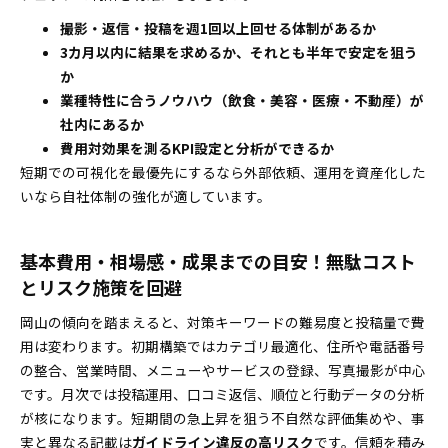
撮影・返信・投稿を週1回以上回せる体制があるか
3カ月以内に結果を求めるか、それとも半年で安定を狙う
か
業種特性に合うノウハウ（飲食・美容・医療・不動産）が
社内にあるか
費用対効果を測るKPI設定と分析ができるか
短期での可視化を最優先にするなら外部依頼、運用を資産化した
いなら自社体制の強化が適しています。
基本費用・相場感・成果までの目安！無駄コスト
とリスク施策を回避
岡山の傾向を踏まえると、対策キーワードの難易度と投稿量で費
用は変わります。初期構築ではカテゴリ最適化、住所や電話番号
の整合、営業時間、メニューやサービスの登録、写真撮影が中心
です。月次では投稿運用、口コミ返信、順位と行動データの分析
が核になります。短期間の急上昇を狙う不自然な評価集めや、事
実と異なる記載は
ガイドライン違反の高リスク
です。信頼を積み