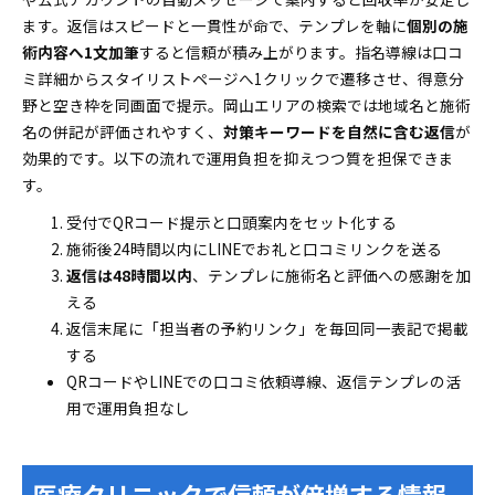
ます。返信はスピードと一貫性が命で、テンプレを軸に
個別の施
術内容へ1文加筆
すると信頼が積み上がります。指名導線は口コ
ミ詳細からスタイリストページへ1クリックで遷移させ、得意分
野と空き枠を同画面で提示。岡山エリアの検索では地域名と施術
名の併記が評価されやすく、
対策キーワードを自然に含む返信
が
効果的です。以下の流れで運用負担を抑えつつ質を担保できま
す。
受付でQRコード提示と口頭案内をセット化する
施術後24時間以内にLINEでお礼と口コミリンクを送る
返信は48時間以内
、テンプレに施術名と評価への感謝を加
える
返信末尾に「担当者の予約リンク」を毎回同一表記で掲載
する
QRコードやLINEでの口コミ依頼導線、返信テンプレの活
用で運用負担なし
医療クリニックで信頼が倍増する情報