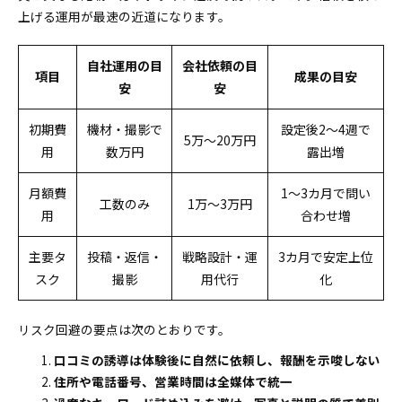
上げる運用が最速の近道になります。
自社運用の目
会社依頼の目
項目
成果の目安
安
安
初期費
機材・撮影で
設定後2〜4週で
5万〜20万円
用
数万円
露出増
月額費
1〜3カ月で問い
工数のみ
1万〜3万円
用
合わせ増
主要タ
投稿・返信・
戦略設計・運
3カ月で安定上位
スク
撮影
用代行
化
リスク回避の要点は次のとおりです。
口コミの誘導は体験後に自然に依頼し、報酬を示唆しない
住所や電話番号、営業時間は全媒体で統一