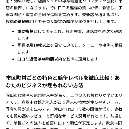
ると効果が増し、店舗サイトの導線最適化やコンテンツ強化が来
業種別「絶対アピールするべき情報」と問い合わ
店の後押しになります。特に
口コミ返信の質
は評価に影響し、丁
せに繋げる流れ
寧な謝意と改善の意図が信頼を高めます。競争店が増えるほど、
専門性が伝わる写真＆投稿のアイデア集
投稿の継続運用
と
カテゴリ設定の精度
が順位を押し上げます。
問い合わせまで導く実装ステップと運用リズム
重要指標
として表示回数、経路検索、通話数を週次で確認
自社運用か会社への依頼か？判断に迷わないポイント
します
と費用のリアル
写真は月10枚以上
を目安に追加し、メニューや事例を網羅
自社運用と外部依頼どちらがベスト？成功店が共
します
通して見る判断軸
口コミ返信は48時間以内
を基準に運用します
口コミや写真、投稿運用も「型」で回す！成果を最短
で実感する運用テンプレ集
市区町村ごとの特色と競争レベルを徹底比較！あ
口コミ依頼や返信はもう迷わない！業種別に使え
なたのビジネスが埋もれない方法
るテンプレ・言い回しまとめ
岡山市は業者の施策導入率が高く、上位の入れ替わりが早いエリ
写真撮影や投稿も仕組み化でラクになる！カンタ
アです。倉敷市は観光流入があり週末の検索が伸びやすい一方、
ン台本・テーマカレンダー例
写真の質が差を生みます。津山市は口コミ数の閾値が低く、
少数
岡山の市区町村ごとの最適化ポイントや、エリア広域
でも質の高いレビュー
と
詳細なサービス説明
が有効です。共通し
集客のワザ
て、業種ごとの強みを前面に出すと順位が安定します。飲食は限
エリアごとの検索傾向・上位表示のカギとは？