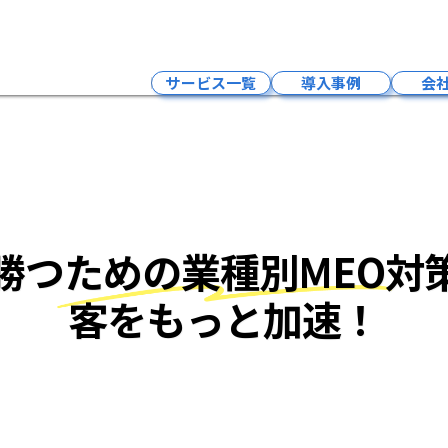
【地域別】広
サービス一覧
導入事例
会
インフルエンサーマーケティング
LLMO×SNSマーケティング・求人
Google広告
LLMO×SEO対策
勝つための業種別MEO対
LLMO×MEO対策
LLMO×HP制作
客をもっと加速！
予約システム
クラウドPBXサービス
採用支援サービス