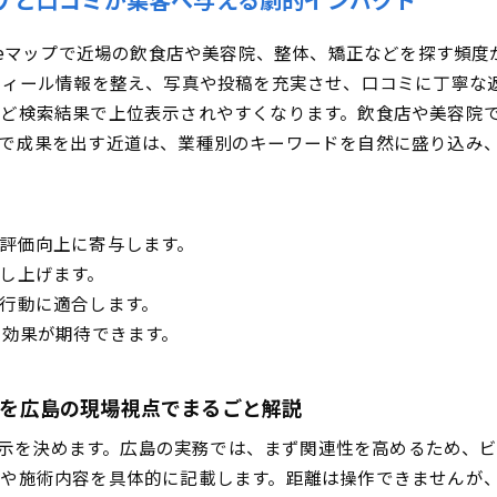
リフォーム等「事前比較型」業種でMEOを制すコツ
gleマップで近場の飲食店や美容院、整体、矯正などを探す頻
産で必須！高評価につながる口コミ＆写真活用術
フィール情報を整え、写真や投稿を充実させ、口コミに丁寧な
・自動車整備・引越・クリーニング業種の季節戦略と投稿設計
ど検索結果で上位表示されやすくなります。飲食店や美容院
県で勝つための業種別MEO対策による実装ステップ解説！これ
で成果を出す近道は、業種別のキーワードを自然に盛り込み
ビジネスプロフィール完全最適化＆ベストカテゴリ選定法
＆管理を自動化する仕組みと素早い返信でファン化を狙う
で評価アップ＆「また行きたい」を生む具体フレーズ
評価向上に寄与します。
近隣エリア攻略！MEOキーワード戦略のすべて
し上げます。
・安佐南区・安芸区・福山市・呉市の粒度最適化と複合キーワ
行動に適合します。
から集客を狙う！広域ワード設計テクニック
た効果が期待できます。
MEO対策会社の見極め方＆料金プラン徹底比較
契約期間・対応範囲・管理画面…失敗しない評価基準
認性を広島の現場視点でまるごと解説
月額プランの賢い選び方＆注意したい落とし穴
で表示を決めます。広島の実務では、まず関連性を高めるため
EO対策の失敗回避チェックリストと即効改善アクション
や施術内容を具体的に記載します。距離は操作できませんが