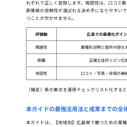
広島の店舗
れぞれで正しく登録します。視認性は、口コミ数
新情報の信頼性が選ばれる決め手になりやすいで
今日から効
つことが欠かせません。
【地域別】広島県
広島で口コ
評価軸
広島での最適化ポイ
写真・動画
関連性
業種別説明と提供内容を
距離
正確な住所とピン位
視認性
口コミ・写真・投稿の継
（補足）表の要点を運用チェックリスト化すると
本ガイドの最強活用法と成果までの全
本ガイドは、【地域別】広島県で勝つための業種