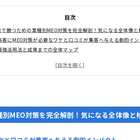
目次
県で勝つための業種別MEO対策を完全解剖！気になる全体像と
集客にMEO対策が必要なワケと口コミが集客へ与える劇的イン
最強活用法と成果までの全体マップ
市場最新データと口コミ傾向を攻略するヒント
が激しい業種ランキングと上位表示の突破基準はこれだ
ogle口コミ事情と地元消費者のリアルな動き
プレートでMEO勝ちパターンを再現しよう
フェ・居酒屋・ラーメン店で差がつく写真・投稿・口コミ獲得
ステ・ネイル・ペットサロン必見！ビフォアアフター映像と予
種別MEO対策を完全解剖！気になる全体像と
のMEO活用で信頼を掴む実践術
フィールに必須の記載・Q&A強化・写真選びのコツ
導線強化と広域検索流入を仕留めるキーワード設計術
ケと口コミが集客へ与える劇的インパクト