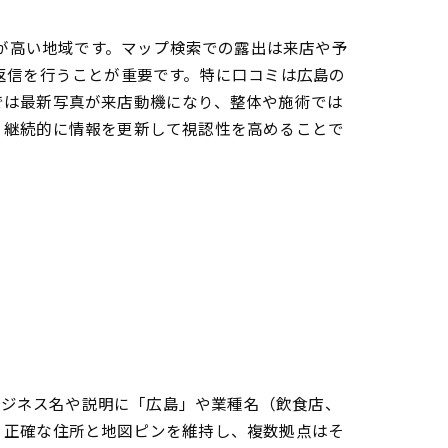
度が高い地域です。マップ検索での露出は来店や予
返信を行うことが重要です。特に口コミは広島の
では最新写真が来店動機になり、整体や施術では
が王道5段階プロセス
、継続的に情報を更新して視認性を高めることで
ードの極意
、ビジネス名や説明に「広島」や業種名（飲食店、
、正確な住所と地図ピンを維持し、複数拠点はそ