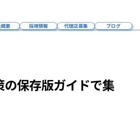
島県で勝つための業種別MEO対策の保存版ガイドで集客をもっと加速！
社概要
採用情報
代理店募集
ブログ
会社概要
成長環境
募集要項
福利厚生
策の保存版ガイドで集
社員紹介
事業内容
お問い合わせ
採用お知らせ