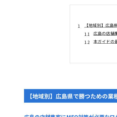
【地域別】広島
広島の店舗
本ガイドの
広島県のMEO
広島で競争
広島県のGo
業種別の実践テン
飲食店・カ
美容室・エ
【地域別】広島県で勝つための業
医療とヘルスケア
医療系プロ
予約・案内
広島の店舗集客にMEO対策が必要なワ