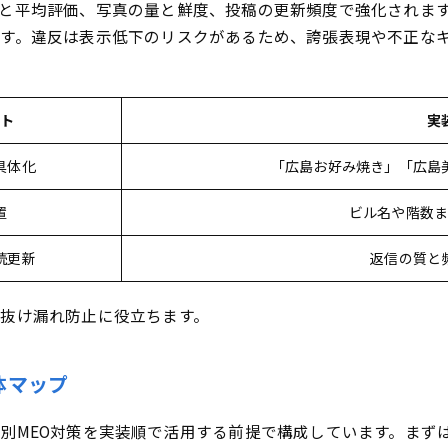
が陥りがちなNG設定ミス・写真更新ストップを未然に防ぐ！
と平均評価、写真の量と鮮度、投稿の更新頻度で強化されま
す。違反は表示低下のリスクがあるため、誇張表現や不正な
果を実感！投稿カレンダー＆口コミ依頼カード活用術
で勝つための業種別MEO対策によくある質問を一挙解決！Q&
ミを劇的に増やすイマドキの方法＆低評価賢く活用法
ント
実
の最適頻度＆映える内容・効果測定の裏ワザ
具体化
「広島お好み焼き」「広島
置
ビル名や階数
続更新
返信の質と
抜け漏れ防止に役立ちます。
体マップ
別MEO対策を実装順で活用する前提で構成しています。まず