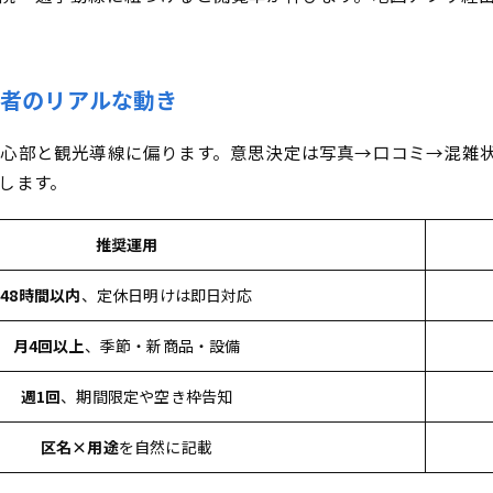
費者のリアルな動き
心部と観光導線に偏ります。意思決定は写真→口コミ→混雑
します。
推奨運用
48時間以内
、定休日明けは即日対応
月4回以上
、季節・新商品・設備
週1回
、期間限定や空き枠告知
区名×用途
を自然に記載