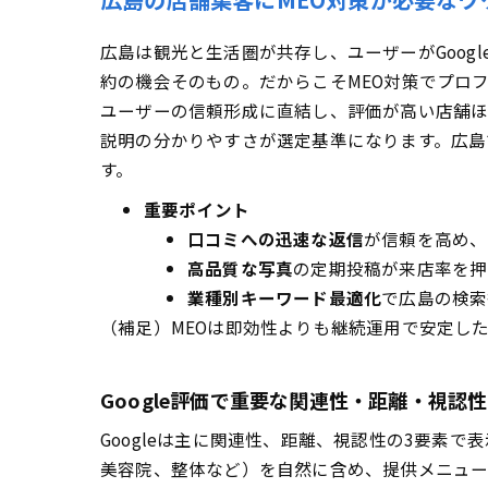
不動産・士業・
広島は観光と生活圏が共存し、ユーザーがGoo
士業＆不動
約の機会そのもの。だからこそMEO対策でプロ
リフォーム
ユーザーの信頼形成に直結し、評価が高い店舗ほ
【地域別】広島
説明の分かりやすさが選定基準になります。広島
Google
す。
口コミ獲得
重要ポイント
口コミ返信
口コミへの迅速な返信
が信頼を高め、
広島の市区町村・
高品質な写真
の定期投稿が来店率を押
中区・西区
業種別キーワード最適化
で広島の検索
近隣エリア
（補足）MEOは即効性よりも継続運用で安定し
広島で選ばれる
料金形態・
Google評価で重要な関連性・距離・視
成果報酬・
Googleは主に関連性、距離、視認性の3要素
すぐできる！M
美容院、整体など）を自然に含め、提供メニュー