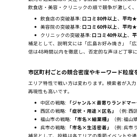
飲食店・美容・クリニックの順で競争が激しく、
飲食店の突破基準:
口コミ80件以上
、
平均★
美容院の突破基準:
口コミ60件以上
、
平均★
クリニックの突破基準:
口コミ40件以上
、
平
補足として、説明文には「広島お好み焼き」「広
信は48時間以内を徹底し、否定的な声ほど丁寧
市区町村ごとの競合密度やキーワード粒度
エリア特性で戦い方は変わります。検索者が入力
再現性も高いです。
中区の戦略:
「ジャンル×最寄りランドマー
西区の戦略:
「症状・用途×区名」
（例: 
福山市の戦略:
「市名×細業種」
（例: 福
呉市の戦略:
「市名×生活密着」
（例: 呉
補足として、投稿は各エリアの季節イベントや通