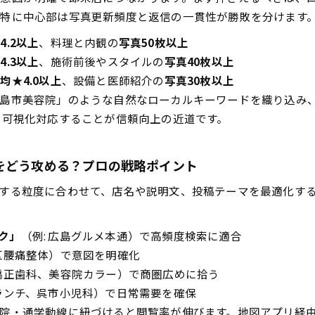
特に中心部は写真更新頻度と返信の一貫性が勝敗を分けます
4.2以上
、料理と内観の
写真50枚以上
4.3以上
、施術前後やスタイルの
写真40枚以上
均★4.0以上
、設備と医師紹介の
写真30枚以上
島市美容院」のような自然なローカルキーワードを織り込み、
に可視化対応することが信頼向上の近道です。
をどう攻める？プロの戦略ポイント
する粒度に合わせて、店名や説明文、投稿テーマを最適化す
ク」
（例: 広島グルメ本通）で高頻度検索に適合
西区腰痛整体）で意図を明確化
山矯正歯科、美容院カラー）で商圏広めに拾う
市ランチ、呉市小児科）で日常需要を確保
院・通学動線に紐づけると閲覧率が伸びます。地図アプリ経