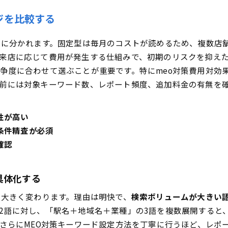
MEO対策の費用に影響する要素をチェックリストで確認す
ジを比較する
対策内容とオプションサービスの範囲を明確にする
型に分かれます。固定型は毎月のコストが読めるため、複数店
順位計測システムとレポート作成の料金を把握する
来店に応じて費用が発生する仕組みで、初期のリスクを抑え
MEO対策会社を選ぶ基準と粗悪な手法の見抜き方
争度に合わせて選ぶことが重要です。特にmeo対策費用対効
事例と運用体制を見て自社と相性を判断する
前には対象キーワード数、レポート頻度、追加料金の有無を確
MEO対策の料金相場を具体数字で把握する早見
月額固定型の相場レンジと含まれる作業の目安
性が高い
成果報酬型の日額レンジと成果条件の見どころ
条件精査が必須
MEO対策の見積例と比較方法で失敗を防ぐ
確認
見積書で確認すべき費用項目の優先度を決める
MEO対策費用に関するよくある質問をまとめて確認する
具体化する
月額相場はどれくらいですか？
で大きく変わります。理由は明快で、
検索ボリュームが大きい
成果報酬と固定費はどちらが良いですか？
2語に対し、「駅名＋地域名＋業種」の3語を複数展開すると
コンサルと代行の費用はどう違いますか？
。さらにMEO対策キーワード設定方法を丁寧に行うほど、レポ