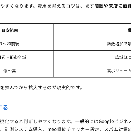
自分で行う場合のコストとやり方は？
しやすくなります。費用を抑えるコツは、まず
商談や来店に直
効果が出るまでの期間はどのくらいですか？
順位計測は本当に必要ですか？
目安範囲
3〜20前後
語数増加で
周辺〜都市全域
広域ほ
低〜高
高ボリュー
を掴んでから拡大するのが現実的です。
する
視化すると判断しやすくなります。一般的にはGoogleビジ
成、計測システム導入、meo順位チェッカー設定、スパム対策