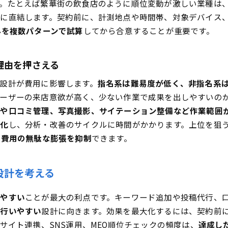
す。たとえば繁華街の飲食店のように順位変動が激しい業種は
トに直結します。契約前に、計測地点や時間帯、対象デバイス
みを複数パターンで試算
してから合意することが重要です。
理由を押さえる
設計が費用に影響します。
指名系は難易度が低く、非指名系
ーザーの来店意欲が高く、少ない作業で成果を出しやすいの
用や口コミ管理、写真撮影、サイテーション整備など作業範囲
雑化
し、分析・改善のサイクルに時間がかかります。上位を狙
策費用の無駄な膨張を抑制
できます。
設計を考える
しやすい
ことが最大の利点です。キーワード追加や投稿代行、
が行いやすい
設計に向きます。効果を最大化するには、契約前
サイト連携、SNS運用、MEO順位チェックの頻度は、
達成し