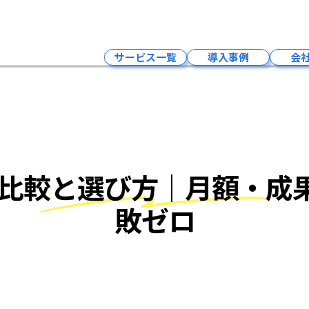
M
サービス一覧
導入事例
会
インフルエンサーマーケティング
LLMO×SNSマーケティング・求人
Google広告
LLMO×SEO対策
場比較と選び方｜月額・成
LLMO×MEO対策
LLMO×HP制作
敗ゼロ
予約システム
クラウドPBXサービス
採用支援サービス