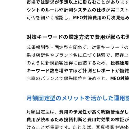
市場では請求が予想以上に膨らむ
ことがありま
ウントのルールや計測システムの仕様
が実コス
可否を細かく確認し、
MEO対策費用の月次見込
対策キーワードの設定方法で費用が膨らむ
成果報酬型・固定型を問わず、対策キーワードの
系は店舗名やブランド名に紐づく検索で、既存ユ
のように新規顧客獲得に直結するため、
投稿運
キーワード数を増やすほど計測とレポートが複
店率のバランスで優先順位を決めると、
MEO対
月額固定型のメリットを活かした運用
月額固定型は、
費用の予見性が高く総額管理が
費用が読めるため投資判断と費用対効果の検証
けることが重要です。たとえば、写真撮影やWeb