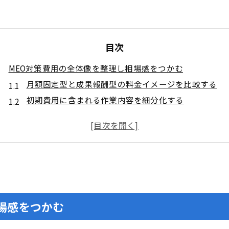
目次
MEO対策費用の全体像を整理し相場感をつかむ
月額固定型と成果報酬型の料金イメージを比較する
初期費用に含まれる作業内容を細分化する
MEO対策の契約形態を正しく選ぶための比較ポイント
成果報酬型のメリットとデメリットを実例で理解する
月額固定型のメリットを活かした運用設計を考える
MEO対策の費用対効果を数式で見極める考え方
検索表示から来店までの指標でボトルネックを特定す
MEO対策を自分で行い費用を抑えるための運用手順
場感をつかむ
プロフィールとカテゴリ選定で基礎を固めるやり方
口コミの獲得と返信を仕組み化して評価を高める