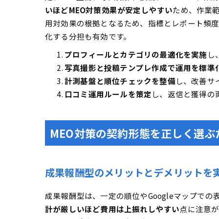
いほどMEO対策効果が安定しやすい
ため、作業
用対効果の根拠となるため、指標とレポート頻度
化する分担も有効です。
プロフィールとカテゴリの最適化を実施
し
写真撮影と投稿テンプレ作成で運用を標準
計測基盤と順位チェックを整備
し、改善サ
口コミ運用ルールを策定
し、返信と獲得の
MEO対策の契約形態を正しく選ぶ
成果報酬型のメリットとデメリットを
成果報酬型は、一定の順位やGoogleマップ
計が厳しいほど費用は上振れしやすい
点に注意