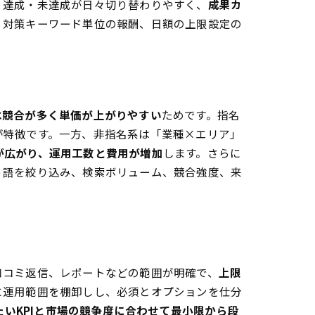
、達成・未達成が日々切り替わりやすく、
成果カ
、対策キーワード単位の報酬、日額の上限設定の
は競合が多く単価が上がりやすい
ためです。指名
が特徴です。一方、非指名系は「業種×エリア」
が広がり、運用工数と費用が増加
します。さらに
う語を絞り込み、検索ボリューム、競合強度、来
口コミ返信、レポートなどの範囲が明確で、
上限
に運用範囲を棚卸しし、必須とオプションを仕分
たいKPIと市場の競争度に合わせて最小限から段