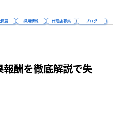
EO対策費用の相場比較と選び方｜月額・成果報酬を徹底解説で失敗ゼロ
社概要
採用情報
代理店募集
ブログ
会社概要
成長環境
募集要項
福利厚生
果報酬を徹底解説で失
社員紹介
事業内容
お問い合わせ
採用お知らせ