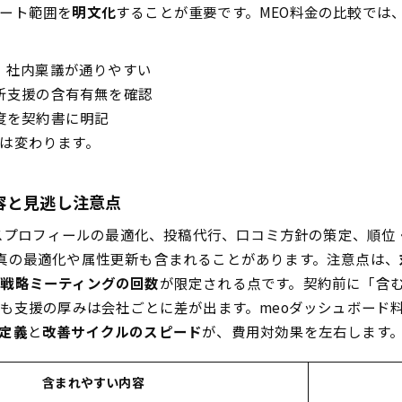
ート範囲を
明文化
することが重要です。MEO料金の比較では
、社内稟議が通りやすい
析支援の含有有無を確認
度を契約書に明記
は変わります。
容と見逃し注意点
ジネスプロフィールの最適化、投稿代行、口コミ方針の策定、順
真の最適化や属性更新も含まれることがあります。注意点は、
、
戦略ミーティングの回数
が限定される点です。契約前に「含
でも支援の厚みは会社ごとに差が出ます。meoダッシュボード
定義
と
改善サイクルのスピード
が、費用対効果を左右します
含まれやすい内容