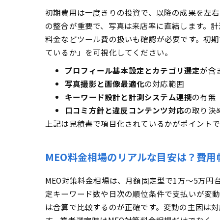
初期費用は一度きりの投資で、以降の成果を左右
の整合が重要で、写真は来店率に直結します。計測
料金などツール費の扱いも確認が必要です。初期
ているか」を可視化してください。
プロフィール基本設定とカテゴリ選定
が含
写真撮影と画像最適化
の対応範囲
キーワード設計と計測システム連携
の有無
口コミ方針と違反コンテンツ対応
の取り決
上記は見積書で項目化されているかがポイントで
MEO料金相場のリアルな目安は？費用
MEO対策料金相場は、月額固定型で1万〜5万
定キーワード数や日次の順位条件で支払いが変動し
は合算で比較するのが正確です。変動の主因は対