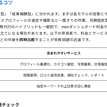
るコツ
最小化する自力テク＆手順をやさしく解説
定型」「成果報酬型」に分かれます。まずは各モデルの役割とサ
leビジネスプロフィールを自分で設定最適化してMEO料金を節約
ビジネスプロフィールの設定や撮影など一度きりの作業、月額固
ール活用でMEO運用を自動化！ラクしてコストダウン術
用代行のハイブリッドも一般的で、meoダッシュボード料金や
EO料金の見積もり依頼法＆賢い比較のコツ
ル費用が別立てになる場合があります。以下の早見表で、料金とサ
テンプレートで抜け漏れ防止！MEO料金の賢い比較ガイド
などの中身を
同時比較
することが失敗回避の近道です。
コミチェックで信頼できるMEO料金パートナーを見極めよう
業種別・店舗規模別でまるっと解説！あなたのケースがすぐ分か
含まれやすいサービス
EO料金感覚と効果が出るまでの目安が分かる！
プロフィール最適化、カテゴリ選定、写真撮影、計測設
エリア特性でMEO料金はここまで変わる！ケーススタディ集
るわかりQ＆A！迷った時の判断基準まとめ
投稿運用、口コミ返信支援、順位チェック、レポート
金相場や初期費用のリアルが知りたい人向け一発要点まとめ
指定キーワードの上位表示日に課金
型と月額固定型MEO料金、あなたに合うのはどっち？見極め
最適化はここから！いますぐできる次の一歩
と成果指標を先に決めてMEO料金プラン選びを成功へ
底チェック