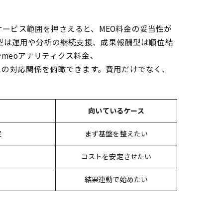
ービス範囲を押さえると、MEO料金の妥当性が
しよう
定型は運用や分析の継続支援、成果報酬型は順位結
meoアナリティクス料金、
ービスの対応関係を俯瞰できます。費用だけでなく、
る
向いているケース
定
まず基盤を整えたい
コストを安定させたい
結果連動で始めたい
簡単フローチャート