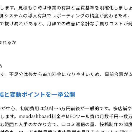
します。見積もり時は作業の有無と品質基準を明確化しまし
システムの導入有無でレポーティングの精度が変わるため、me
で抜け漏れがあると、月額での改善に余計な手戻りコストが
まれるか
め
す。不足分は後から追加料金になりやすいため、事前合意が
幅と変動ポイントを一挙公開
円台が中心、初期費用は無料〜5万円前後が一般的です。多店舗
ます。meodashboard料金やMEOツール費は月数千円〜
応範囲と人手のかかり方で、口コミ返信の量、投稿制作の頻