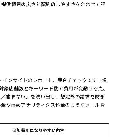
、
提供範囲の広さ
と
契約のしやすさ
を合わせて評
位・インサイトのレポート、競合チェックです。頻
対象店舗数とキーワード数
で費用が変動する点、
む／含まない」を洗い出し、想定外の請求を防ぎ
料金やmeoアナリティクス料金のようなツール費
。
追加費用になりやすい内容