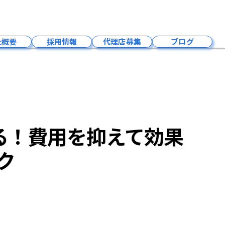
で最適な選び方がわかる！費用を抑えて効果を最大化する最新テクニック
社概要
採用情報
代理店募集
ブログ
会社概要
成長環境
募集要項
福利厚生
る！費用を抑えて効果
社員紹介
事業内容
ク
お問い合わせ
採用お知らせ