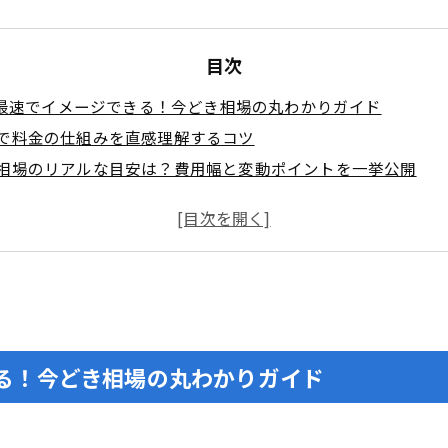
目次
を最速でイメージできる！今どき相場の丸わかりガイド
策で料金の仕組みを直感理解するコツ
金相場のリアルな目安は？費用幅と変動ポイントを一挙公開
成果報酬型のMEO料金を徹底比較！どちらがお得？
型MEO料金のメリット・デメリットを料金面からリアル解説
型MEO料金で見落としがちな課金条件＆計測ルール
に影響する要素を数式風に分解！本当のコストの決まり方
ド数や計測システムの仕組みでMEO料金がどう動くか完全図
用や契約期間で賢くMEO料金を下げるボリュームディスカウ
る！今どき相場の丸わかりガイド
活用vs代行業者の料金比較！ベストな選び方マニュアル
用ならMEO料金をどこまで抑えられる？必要ノウハウとのバ
へ依頼する時のMEO料金内訳と満足するための見極め方