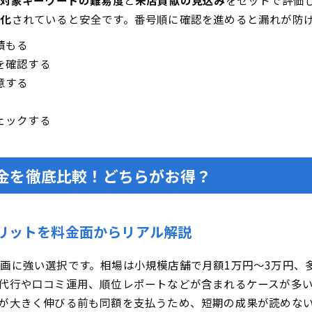
対象キーワードの難易度
と
来店貢献の見込み
をセットで評価
文化
されていると安全です。番号順に確認を進めると漏れが防
積もる
を確認する
意する
ェックする
料金を徹底比較！どちらがお得？
リットを料金面からリアル解説
画に強い選択です。相場は小規模店舗で月額1万円〜3万円、
代行や口コミ運用、順位レポートなどが含まれるケースが多
が大きく伸びる前も同額を支払うため、短期の成果が読めな