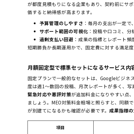
が都度見積もりになる企業もあり、契約前にサポ
価すると納得感が高まります。
予算管理のしやすさ
：毎月の支出が一定で
サポート範囲の可視化
：投稿や口コミ、分
過剰支払い回避
：成果の指標とレポート頻
短期勝負か長期運用かで、固定費に対する満足度
月額固定型で標準セットになるサービス内
固定プランで一般的なセットは、Googleビ
度は週1〜数回の投稿、月次レポートが多く、写
緊急対応や悪評対策
が追加料金になりやすい点
ましょう。MEO対策料金相場と照らすと、同額
が別建てになるかも確認が必要です。
成果指標の
項目