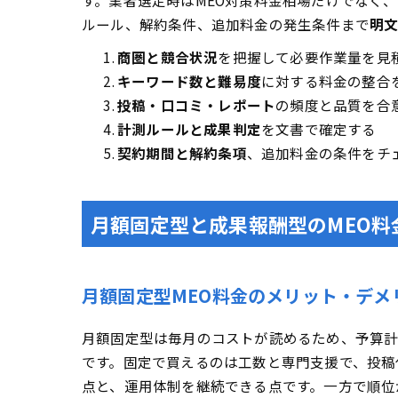
す。業者選定時はMEO対策料金相場だけでなく、
ルール、解約条件、追加料金の発生条件まで
明
商圏と競合状況
を把握して必要作業量を見
キーワード数と難易度
に対する料金の整合
投稿・口コミ・レポート
の頻度と品質を合
計測ルールと成果判定
を文書で確定する
契約期間と解約条項
、追加料金の条件をチ
月額固定型と成果報酬型のMEO
月額固定型MEO料金のメリット・デメ
月額固定型は毎月のコストが読めるため、予算計
です。固定で買えるのは工数と専門支援で、投稿
点と、運用体制を継続できる点です。一方で順位