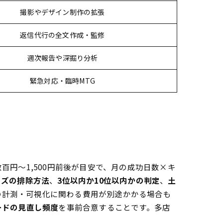
撮影やデザイン制作の拡張
返信代行の全文作成・監修
週次報告や深掘り分析
緊急対応・臨時MTG
百円〜1,500円前後が目安で、月の成功日数×キ
イズの排除方法
、
3位以内か10位以内かの判定
、
土
などの計測・可視化に関わる費用が別途かかる場合も
ードの見直し頻度
を事前合意することです。多店