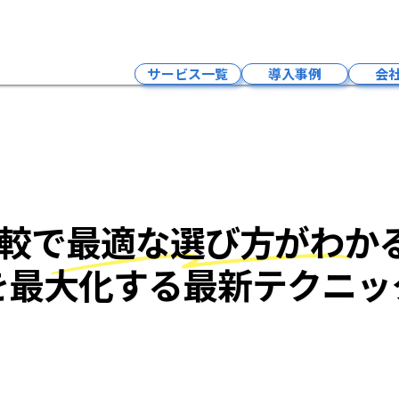
MEO料金の相場や比較
サービス一覧
導入事例
会
インフルエンサーマーケティング
LLMO×SNSマーケティング・求人
Google広告
LLMO×SEO対策
比較で最適な選び方がわか
LLMO×MEO対策
LLMO×HP制作
を最大化する最新テクニッ
予約システム
クラウドPBXサービス
採用支援サービス