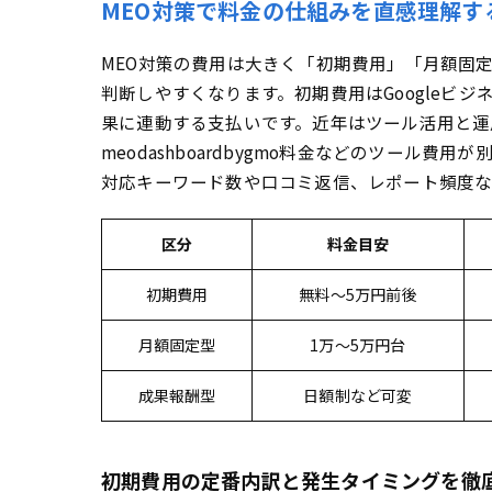
MEO対策で料金の仕組みを直感理解す
MEO料金を
MEO対策の費用は大きく「初期費用」「月額固
Goog
判断しやすくなります。初期費用はGoogle
低価格ツ
果に連動する支払いです。近年はツール活用と運
失敗しないM
meodashboardbygmo料金などのツー
見積もり
対応キーワード数や口コミ返信、レポート頻度
実績＆口
MEO料金を
区分
料金目安
業種別M
初期費用
無料〜5万円前後
店舗数や
MEO料金ま
月額固定型
1万〜5万円台
MEO料
成果報酬型
日額制など可変
成果報酬
MEO料金の
予算上限
初期費用の定番内訳と発生タイミングを徹