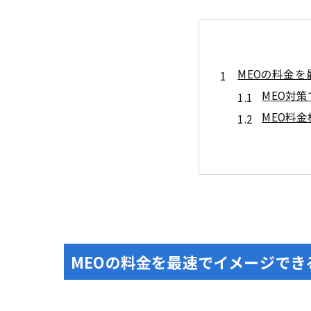
MEOの料金
MEO対
MEO料
月額固定型と
月額固定
成果報酬
MEOの料金
キーワー
多店舗運
MEOの料金を最速でイメージでき
MEOツール
ツール活
代行業者