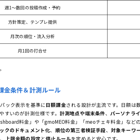
週1〜数回の投稿作成・予約
方針策定、テンプレ提供
月次の順位・流入分析
月1回の打合せ
。
課金条件＆計測ルール
ルパック表示を基準に
日額課金
される設計が主流です。日額は数
やすいのが計測仕様です。
計測地点や端末条件
、
パーソナラ
shboard料金」や「gmoMEO料金」「meoチェキ料金」
ックのドキュメント化
、
順位の第三者検証手段
、
対象キーワ
め、
上限金額の設定
と
停止ルール
を定めると安心です。