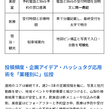
美容
予約電話とWeb予
電話とWebの受付時間を説明
室
約の窓口差異
文に
同一表記
受付時間と診療時
表で分離記載し、最終受付を
医療
間
太字で明示
宿
地図ピン補正と写真で入口・
泊・
駐車場案内
台数を
可視化
観光
投稿頻度・企画アイデア・ハッシュタグ応用
術を「業種別に」伝授
運用のコアは継続です。週2〜3本の定期投稿を軸に、写真と短尺
動画を使い、地域イベントや季節需要と結びつけると、山梨の検
索結果で露出が安定します。飲食店は新メニューや仕込みの裏
側、美容室はビフォーアフターと予約空き枠、医療は予防や受付
フローなど、ユーザーの不安を解く情報が効果的です。ハッシュ