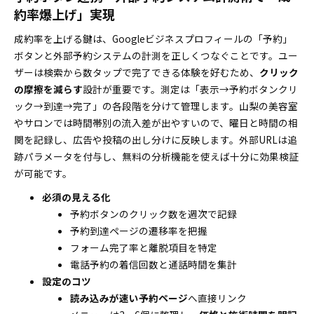
約率爆上げ」実現
成約率を上げる鍵は、Googleビジネスプロフィールの「予約」
ボタンと外部予約システムの計測を正しくつなぐことです。ユー
ザーは検索から数タップで完了できる体験を好むため、
クリック
の摩擦を減らす
設計が重要です。測定は「表示→予約ボタンクリ
ック→到達→完了」の各段階を分けて管理します。山梨の美容室
やサロンでは時間帯別の流入差が出やすいので、曜日と時間の相
関を記録し、広告や投稿の出し分けに反映します。外部URLは追
跡パラメータを付与し、無料の分析機能を使えば十分に効果検証
が可能です。
必須の見える化
予約ボタンのクリック数を週次で記録
予約到達ページの遷移率を把握
フォーム完了率と離脱項目を特定
電話予約の着信回数と通話時間を集計
設定のコツ
読み込みが速い予約ページ
へ直接リンク