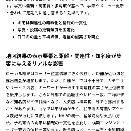
フローチャート
す。写真は
最新・高画質・多角度
が基本で、季節やメニュー更新
山梨県の業種別MEOにドンピシャ効く共通の必須施策
と合わせて定期的に差し替えると効果的です。
と実践チェックリスト
キモは関連性の精緻化と情報の一貫性
カテゴリ最適化から名称・説明分の一貫性で信頼
写真・投稿の更新頻度を固定化
感を倍増
口コミの量と平均評価、返信の誠実さを両立
投稿頻度・企画アイデア・ハッシュタグ応用術を
「業種別に」伝授
地図結果の表示要素と距離・関連性・知名度が集
山梨県のMEO対策費用相場と賢いプラン比較＆自力運
客に与えるリアルな影響
用すべきかの判断術
自力でやる？プロに頼む？迷わないMEO運用の選
ローカル結果はユーザー位置情報に強く依存し、
距離が近いほど
び分けフロー
露出機会が増加
します。ただし距離だけでは不十分で、カテゴリ
やサービス内容、キーワードが一致する
プラン選択の最適な優先順位と短期・長期運用設
関連性
の高さが上位表示
を後押しします。さらに外部での話題性やレビュー数、平均評価
計ノウハウ
など
知名度
が評価指標となり、人気店は検索範囲外でも露出する
山梨県のMEO市場トレンドと最新施策・ツール活用で
ことがあります。山梨では車移動が多く、駐車場の有無やアクセ
一歩前へリードしよう
ス表記が行動に直結します。NAPの統一、営業時間や支払い方
Googleビジネスプロフィールの新機能徹底活用と
法、予約可否の明示は
情報の一貫性
を強化し、検索エンジンとユ
気をつけたいポイント
ーザー双方の信頼を高めます。飲食店はメニュー写真と混雑時間