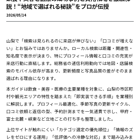
説！“地域で選ばれる秘訣”をプロが伝授
2026/05/14
山梨で「検索は見られるのに来店が伸びない」「口コミが増えな
い」とお悩みではありませんか。ローカル検索は距離・関連性・
知名度で表示が決まり、特にプロフィール情報と口コミの充実が
来店行動に直結します。総務省の通信利用動向では地図・店舗検
索のモバイル依存が高まり、更新頻度と写真品質の差がそのまま
選ばれる理由になります。
本ガイドは飲食・美容・医療の主要業種を対象に、山梨の市区町
村や観光エリアの特性を踏まえた「即実装できる手順」を業種別
に解説します。プロフィール最適化、季節写真の更新サイクル、
口コミ依頼と返信の型、予約計測までを一気通貫で示し、甲府・
富士北麓・峡東など立地ごとの打ち手も整理しました。
上位サイトが触れにくい「カテゴリ選定の優先順位」「情報のズ
レをゼロにする運用」「低評価への冷静な対応」まで踏み込みま