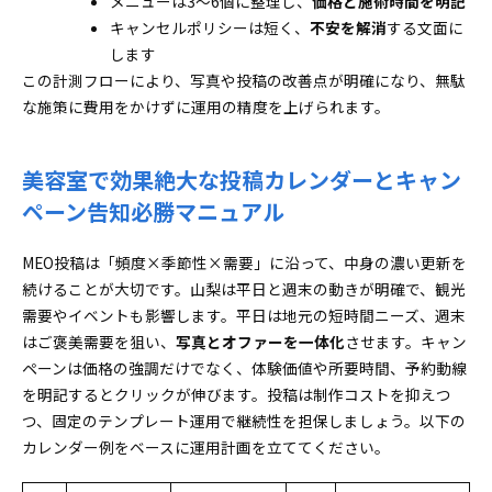
メニューは3〜6個に整理し、
価格と施術時間を明記
キャンセルポリシーは短く、
不安を解消
する文面に
します
この計測フローにより、写真や投稿の改善点が明確になり、無駄
な施策に費用をかけずに運用の精度を上げられます。
美容室で効果絶大な投稿カレンダーとキャン
ペーン告知必勝マニュアル
MEO投稿は「頻度×季節性×需要」に沿って、中身の濃い更新を
続けることが大切です。山梨は平日と週末の動きが明確で、観光
需要やイベントも影響します。平日は地元の短時間ニーズ、週末
はご褒美需要を狙い、
写真とオファーを一体化
させます。キャン
ペーンは価格の強調だけでなく、体験価値や所要時間、予約動線
を明記するとクリックが伸びます。投稿は制作コストを抑えつ
つ、固定のテンプレート運用で継続性を担保しましょう。以下の
カレンダー例をベースに運用計画を立ててください。