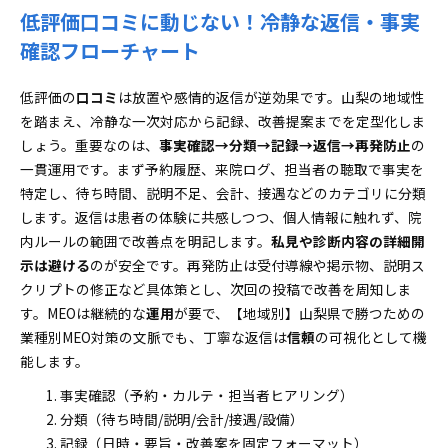
低評価口コミに動じない！冷静な返信・事実
確認フローチャート
低評価の
口コミ
は放置や感情的返信が逆効果です。山梨の地域性
を踏まえ、冷静な一次対応から記録、改善提案までを定型化しま
しょう。重要なのは、
事実確認→分類→記録→返信→再発防止
の
一貫運用です。まず予約履歴、来院ログ、担当者の聴取で事実を
特定し、待ち時間、説明不足、会計、接遇などのカテゴリに分類
します。返信は患者の体験に共感しつつ、個人情報に触れず、院
内ルールの範囲で改善点を明記します。
私見や診断内容の詳細開
示は避ける
のが安全です。再発防止は受付導線や掲示物、説明ス
クリプトの修正など具体策とし、次回の投稿で改善を周知しま
す。MEOは継続的な
運用
が要で、【地域別】山梨県で勝つための
業種別MEO対策の文脈でも、丁寧な返信は
信頼
の可視化として機
能します。
事実確認（予約・カルテ・担当者ヒアリング）
分類（待ち時間/説明/会計/接遇/設備）
記録（日時・要旨・改善案を固定フォーマット）