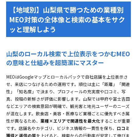
メニュー・価格・営業時間・祝日の例外を抜け漏
【地域別】山梨県で勝つための業種別
れゼロで登録する方法
MEO対策の全体像と検索の基本をサク
写真・動画の枚数バランスや季節メニューの絶妙
ッと理解しよう
な更新サイクル
口コミ数をグングン伸ばす依頼文テンプレ＆返信
術を伝授
山梨のローカル検索で上位表示をつかむMEO
山梨県の美容室やサロンで予約ラッシュを生むMEO写
真運用＆旬の投稿カレンダー
の意味と仕組みを超簡潔にマスター
施術別ベストショットの配置術とビフォーアフタ
MEOはGoogleマップとローカルパックで自社店舗を上位表示さ
ー魅せ方ガイド
せ、来店につなげるための運用です。順位は主に「距離」「関連
美容室で効果絶大な投稿カレンダーとキャンペー
性」「知名度」で決まり、プロフィールの充実度や口コミ、写
ン告知必勝マニュアル
真、投稿の新鮮さが評価に影響します。山梨では甲府や富士吉田
山梨県のクリニックや歯科で信頼度MAXに高めるMEO
などエリアの検索意図が明確で、観光客と地元ユーザーのニーズ
情報設計＆評価管理
が混在します。飲食店・美容・医療など業種ごとに優先すべき属
診療科目・診療時間・休診日・アクセス情報を
性が異なるため、
業種×エリアで関連性を最大化
することが重要
「痒いところに手が届く」形で記載
です。店舗名やカテゴリ、ビジネス情報の一貫性を保ち、
口コミ
低評価口コミに動じない！冷静な返信・事実確認
獲得と返信の質
を上げると、検索からの行動率が安定して伸びま