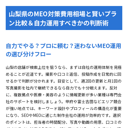
山梨県のMEO対策費用相場と賢いプラ
ン比較＆自力運用すべきかの判断術
自力でやる？プロに頼む？迷わないMEO運用
の選び分けフロー
山梨の店舗が検索上位を狙うなら、まずは自社の運用体制を見極
めることが近道です。撮影や口コミ返信、投稿作成を日常的に回
せるかで判断が分かれます。目安として、週2回の更新と月1回の
写真撮影を社内で継続できるなら自力でも十分戦えます。反対
に、複数拠点や医療・美容のように情報更新が多い業種は専門会
社のサポートを検討しましょう。甲府や富士吉田などエリア競合
が強い地点では、キーワード設計やプロフィールの構造化が重要
になり、SEOやMEOに通じた制作会社の運用が効率的です。選択
のポイントは、担当者の時間配分、写真や動画の用意、口コミの