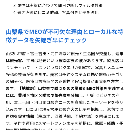
属性は実態に合わせて即日更新しフィルタ対策
来店直後に口コミ依頼、写真付き比率を強化
山梨県でMEOが不可欠な理由とローカルな特
徴データを矢継ぎ早にチェック
山梨は甲府・富士吉田・河口湖など観光と生活圏が交差し、
週末
は観光客、平日は地元
という検索需要の波があります。飲食店は
ランチ・カフェ・ほうとうなどクエリが明確で、写真とメニュー
投稿の整備が効きます。美容は予約システム連携や施術カテゴリ
の細分化、医療は診療時間の正確性とFAQ整備が来院率を左右し
ます。
【地域別】山梨県で勝つための業種別MEO対策を実践する
には、業種×市区×季節で優先度を分解
し、甲府はビジネス利
用、富士吉田・河口湖は観光ニーズを意識したキーワードを盛り
込みます。口コミは地元常連と観光客の比率を把握し、返信では
再訪を促す情報
（駐車場、混雑時間、予約方法）を明確にしま
す。制作や運用はスマートフォン表示を前提に、
電話・経路・予