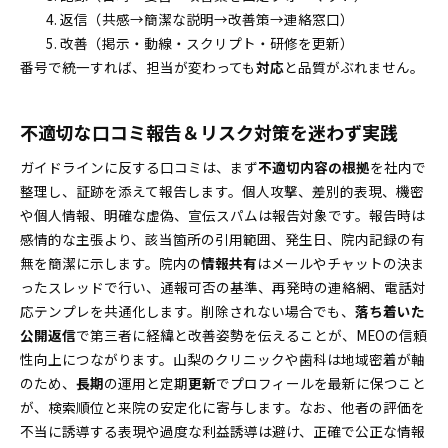
返信（共感→簡潔な説明→改善策→連絡窓口）
改善（掲示・動線・スクリプト・研修を更新）
番号で統一すれば、担当が変わっても
対応
と品質がぶれません。
不適切な口コミ報告＆リスク対策を迷わず実践
ガイドラインに反する口コミは、まず
不適切内容の根拠
を社内で
整理し、証跡を添えて報告します。個人攻撃、差別的表現、機密
や個人情報、明確な虚偽、宣伝スパムは報告対象です。報告時は
感情的な主張より、該当箇所の引用範囲、発生日、院内記録の有
無を簡潔に示します。院内の
情報共有
はメールやチャットの決ま
ったスレッドで行い、通報可否の基準、再発時の連絡網、電話対
応テンプレを共通化します。削除されない場合でも、
落ち着いた
公開返信
で第三者に経緯と改善姿勢を伝えることが、MEOの信頼
性向上につながります。山梨のクリニックや歯科は地域密着が軸
のため、
長期
の運用と定期
更新
でプロフィールを最新に保つこと
が、検索順位と来院の安定化に寄与します。なお、他者の評価を
不当に誘導する表現や過度な利益誘導は避け、正確で公正な情報