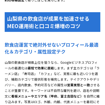
約の導線固定
で取りこぼしを減らします。
山梨県の飲食店が成果を加速させる
MEO運用術と口コミ爆増のコツ
飲食店運営で絶対外せないプロフィール最適
化＆カテゴリ・属性設定テク
山梨の飲食店が検索上位を狙うなら、Googleビジネスプロフィ
ールの最適化は
最短で効果に直結
します。まず主カテゴリは「ラ
ーメン店」「寿司店」「カフェ」など、実態に最も近い1つを選
び、補助カテゴリで提供形態を補完します。テイクアウトやデリ
バリー、店内飲食、予約可否などの属性は
営業実態と一致
させる
ことが重要です。キーワードは不自然な羅列を避け、店名や説明
文に
看板メニューやエリア名（甲府、富士吉田など）
を自然に織
り込みます。写真はロゴ、外観、内観、代表メニューを最初にそ