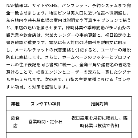
NAP情報は、サイトやSNS、パンフレット、予約システムまで
完
全一致
させましょう。地図ピンは実入口に近い位置へ微調整し、
私有地内や共有駐車場の案内は説明文や写真キャプションで補う
と、来店の迷いを減らせます。臨時休業や季節変動が多い山梨の
観光業や飲食店は、営業カレンダーの事前更新と、祝日設定の上
書き確認が重要です。電話は有人対応の時間帯を説明文に明示
し、メールやチャットの代替連絡も併記すると、ユーザーの離脱
防止に直結します。さらに、ホームページのフッターとプロフィ
ールの住所表記を同じ書式に統一し、全角半角や建物名の省略を
避けることで、検索エンジンとユーザーの双方に一貫したシグナ
ルを伝えられます。次の表で、山梨の主要業種における「ズレや
すい項目」と対策を整理します。
業種
ズレやすい項目
推奨対策
飲食
祝日設定を月初に確認し、臨
営業時間・定休日
店
時休業は投稿で告知