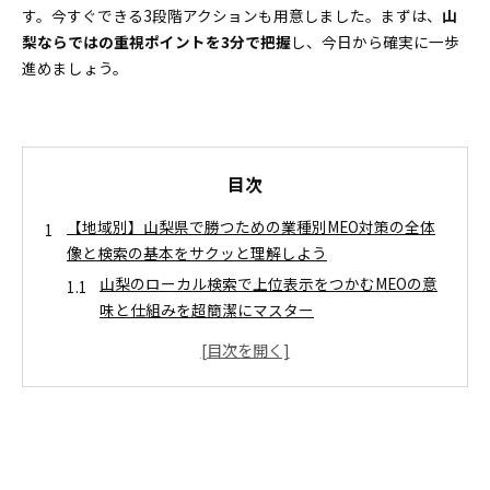
す。今すぐできる3段階アクションも用意しました。まずは、
山
梨ならではの重視ポイントを3分で把握
し、今日から確実に一歩
進めましょう。
目次
【地域別】山梨県で勝つための業種別MEO対策の全体
像と検索の基本をサクッと理解しよう
山梨のローカル検索で上位表示をつかむMEOの意
味と仕組みを超簡潔にマスター
山梨県でMEOが不可欠な理由とローカルな特徴デ
ータを矢継ぎ早にチェック
山梨県の飲食店が成果を加速させるMEO運用術と口コ
ミ爆増のコツ
飲食店運営で絶対外せないプロフィール最適化＆
カテゴリ・属性設定テク