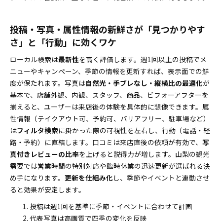
投稿・写真・属性情報の新鮮さが「見つかりやす
さ」と「行動」に効くワケ
ローカル検索は
最新性
を高く評価します。週1回以上の投稿でメ
ニューやキャンペーン、季節の情報を更新すれば、表示面での鮮
度が保たれます。写真は
自然光・手ブレなし・縦横比の最適化
が
基本で、店舗外観、内観、スタッフ、商品、ビフォーアフターを
揃えると、ユーザーは来店後の体験を具体的に想像できます。属
性情報（テイクアウト可、予約可、バリアフリー、駐車場など）
は
フィルタ検索
に掛かった際の可視性を左右し、行動（電話・経
路・予約）に直結します。口コミは来店直後の依頼が有効で、
写
真付きレビューの比率
を上げると説得力が増します。山梨の観光
需要では営業時間の特別対応や臨時休業の迅速更新が選ばれる決
め手になります。
更新を仕組み化
し、季節やイベントと連動させ
ると効果が安定します。
投稿は週1回を基準に季節・イベントに合わせて計画
代表写真は高画質で四季の変化を反映