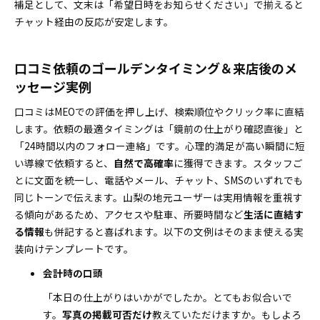
補足として、文末は「希望日時をお知らせください」で揃えると
チャット経由の反応が安定します。
口コミ依頼のゴールデンタイミング＆来店後のメ
ッセージ実例
口コミはMEOでの評価を押し上げ、検索順位やクリック率に直結
します。依頼の最適タイミングは「鏡前の仕上がり確認直後」と
「24時間以内のフォロー連絡」です。心理的満足が高い瞬間に短
い導線で依頼すると、
自然で高確率
に獲得できます。スタッフご
とに文面を統一し、電話やメール、チャット、SMSのいずれでも
同じトーンで伝えます。山梨の地元ユーザーは実用情報を重視す
る傾向があるため、アクセスや駐車、所要時間など
生活に直結す
る情報
も併記すると喜ばれます。以下の文例はそのまま使える実
装向けテンプレートです。
会計時の口頭
「本日の仕上がりはいかがでしたか。とてもお似合いで
す。
写真の掲載可否だけ
教えていただけますか。もしよろ