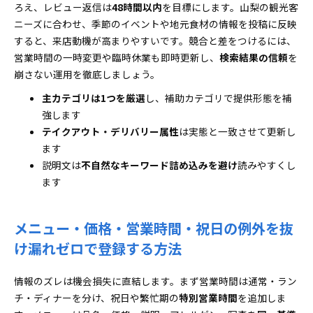
ろえ、レビュー返信は
48時間以内
を目標にします。山梨の観光客
ニーズに合わせ、季節のイベントや地元食材の情報を投稿に反映
すると、来店動機が高まりやすいです。競合と差をつけるには、
営業時間の一時変更や臨時休業も即時更新し、
検索結果の信頼
を
崩さない運用を徹底しましょう。
主カテゴリは1つを厳選
し、補助カテゴリで提供形態を補
強します
テイクアウト・デリバリー属性
は実態と一致させて更新し
ます
説明文は
不自然なキーワード詰め込みを避け
読みやすくし
ます
メニュー・価格・営業時間・祝日の例外を抜
け漏れゼロで登録する方法
情報のズレは機会損失に直結します。まず営業時間は通常・ラン
チ・ディナーを分け、祝日や繁忙期の
特別営業時間
を追加しま