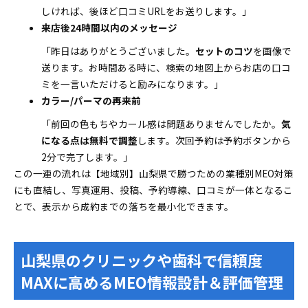
しければ、後ほど口コミURLをお送りします。」
来店後24時間以内のメッセージ
「昨日はありがとうございました。
セットのコツ
を画像で
送ります。お時間ある時に、検索の地図上からお店の口コ
ミを一言いただけると励みになります。」
カラー/パーマの再来前
「前回の色もちやカール感は問題ありませんでしたか。
気
になる点は無料で調整
します。次回予約は予約ボタンから
2分で完了します。」
この一連の流れは【地域別】山梨県で勝つための業種別MEO対策
にも直結し、写真運用、投稿、予約導線、口コミが一体となるこ
とで、表示から成約までの落ちを最小化できます。
山梨県のクリニックや歯科で信頼度
MAXに高めるMEO情報設計＆評価管理