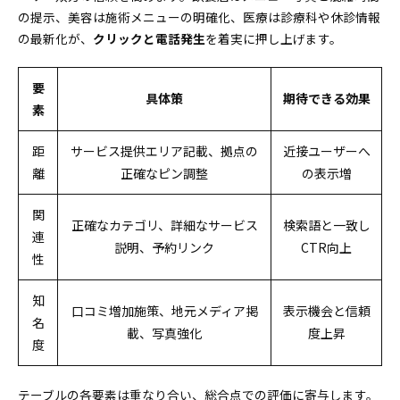
SNS・Web広告・クーポン連携で集客効果を爆上
の提示、美容は施術メニューの明確化、医療は診療科や休診情報
げする導線作り
の最新化が、
クリックと電話発生
を着実に押し上げます。
山梨県の市区町村・観光地・製造業エリアごとに最適
化するローカルMEO成功実例
要
具体策
期待できる効果
甲府・甲斐・富士吉田で違う攻め方と来店導線の
素
極意
製造業の街で強い整骨院や自動車整備で「地域指
距
サービス提供エリア記載、拠点の
近接ユーザーへ
定」強化のコツ
離
正確なピン調整
の表示増
山梨県で導入前に知っておきたい準備・運用フローと
トラブル未然防止術
関
正確なカテゴリ、詳細なサービス
検索語と一致し
連
アカウント管理・権限付与・投稿承認フローで“ミ
説明、予約リンク
CTR向上
性
スゼロ運用”を実現
運用チェックは週次・月次KPIと改善アクションで
知
差をつける
口コミ増加施策、地元メディア掲
表示機会と信頼
名
山梨県で勝つための業種別MEO対策で今すぐできる実
載、写真強化
度上昇
度
行プランと無料診断スタートガイド
今日・明日・今週やるべき3段階アクションで成果
テーブルの各要素は重なり合い、総合点での評価に寄与します。
UPへ最速ダッシュ