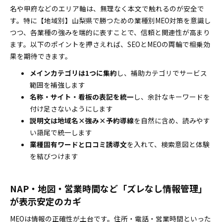
名や甲府などのエリア軸は、無理なく本文で触れるのが安全で
す。特に【地域別】山梨県で勝つための業種別MEO対策を意識し
つつ、各業種の強みを端的に表すことで、信頼と関連性が高まり
ます。以下のポイントを押さえれば、SEOとMEOの両輪で相乗効
果を期待できます。
メインカテゴリは1つに集約
し、補助カテゴリでサービス
範囲を補強します
名称・サイト・看板の表記を統一
し、余計なキーワードを
付け足さないようにします
説明文は地域名×強み×予約導線
を自然に含め、読みやす
い語尾で統一します
業種固有ワードと口コミ誘導文
を入れて、検索意図と体験
を結びつけます
NAP・地図・営業時間など「ズレなし情報管理」
が表示安定のカギ
MEOは情報の正確性が土台です。住所・電話・営業時間といった