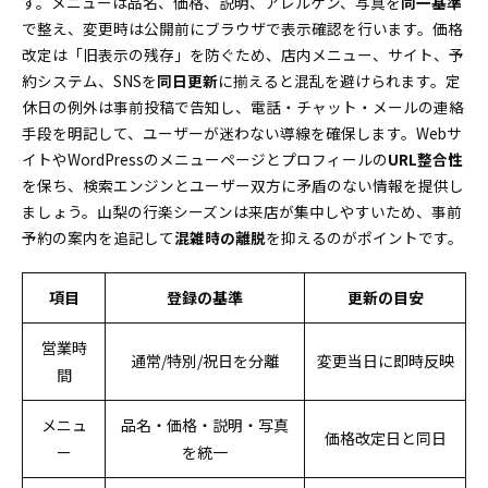
す。メニューは品名、価格、説明、アレルゲン、写真を
同一基準
で整え、変更時は公開前にブラウザで表示確認を行います。価格
改定は「旧表示の残存」を防ぐため、店内メニュー、サイト、予
約システム、SNSを
同日更新
に揃えると混乱を避けられます。定
休日の例外は事前投稿で告知し、電話・チャット・メールの連絡
手段を明記して、ユーザーが迷わない導線を確保します。Webサ
イトやWordPressのメニューページとプロフィールの
URL整合性
を保ち、検索エンジンとユーザー双方に矛盾のない情報を提供し
ましょう。山梨の行楽シーズンは来店が集中しやすいため、事前
予約の案内を追記して
混雑時の離脱
を抑えるのがポイントです。
項目
登録の基準
更新の目安
営業時
通常/特別/祝日を分離
変更当日に即時反映
間
メニュ
品名・価格・説明・写真
価格改定日と同日
ー
を統一