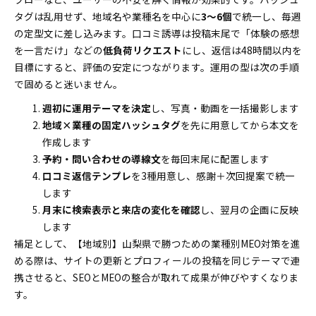
タグは乱用せず、地域名や業種名を中心に
3〜6個
で統一し、毎週
の定型文に差し込みます。口コミ誘導は投稿末尾で「体験の感想
を一言だけ」などの
低負荷リクエスト
にし、返信は48時間以内を
目標にすると、評価の安定につながります。運用の型は次の手順
で固めると迷いません。
週初に運用テーマを決定
し、写真・動画を一括撮影します
地域×業種の固定ハッシュタグ
を先に用意してから本文を
作成します
予約・問い合わせの導線文
を毎回末尾に配置します
口コミ返信テンプレ
を3種用意し、感謝＋次回提案で統一
します
月末に検索表示と来店の変化を確認
し、翌月の企画に反映
します
補足として、【地域別】山梨県で勝つための業種別MEO対策を進
める際は、サイトの更新とプロフィールの投稿を同じテーマで連
携させると、SEOとMEOの整合が取れて成果が伸びやすくなりま
す。