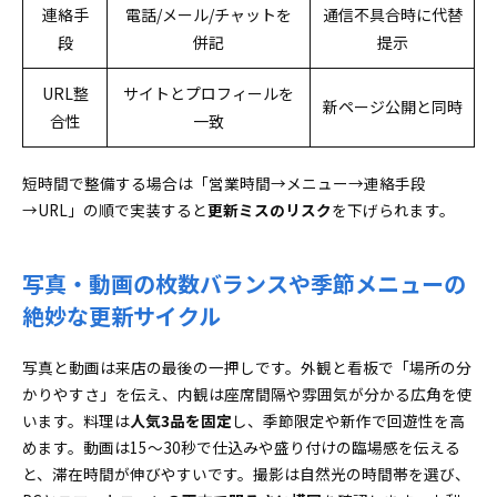
連絡手
電話/メール/チャットを
通信不具合時に代替
段
併記
提示
URL整
サイトとプロフィールを
新ページ公開と同時
合性
一致
短時間で整備する場合は「営業時間→メニュー→連絡手段
→URL」の順で実装すると
更新ミスのリスク
を下げられます。
写真・動画の枚数バランスや季節メニューの
絶妙な更新サイクル
写真と動画は来店の最後の一押しです。外観と看板で「場所の分
かりやすさ」を伝え、内観は座席間隔や雰囲気が分かる広角を使
います。料理は
人気3品を固定
し、季節限定や新作で回遊性を高
めます。動画は15〜30秒で仕込みや盛り付けの臨場感を伝える
と、滞在時間が伸びやすいです。撮影は自然光の時間帯を選び、