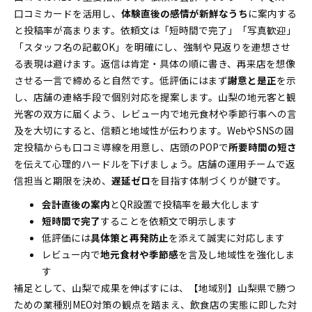
口コミカードを活用し、
体験直後の感情が新鮮なうち
に案内する
と投稿率が高まります。依頼文は「短時間で完了」「写真歓迎」
「スタッフ名の記載OK」を明確にし、強制や見返りを連想させ
る表現は避けます。返信は肯定・具体の順に書き、再来店を想像
させる一言で締めると自然です。低評価にはまず
謝意と是正
を示
し、店舗の連絡手段で個別対応を提案します。山梨の地元客と観
光客の双方に届くよう、レビュー内で地元食材や季節行事への言
及を大切にすると、信頼と地域性が伝わります。WebやSNSの固
定投稿からも口コミ導線を用意し、店頭のPOPで
所要時間の短さ
を伝えて心理的ハードルを下げましょう。店舗の運用チームで返
信担当と期限を決め、
遅延ゼロ
を目指す体制づくりが鍵です。
会計直後の案内
とQR設置で投稿率を最大化します
短時間で完了
することを依頼文で明示します
低評価には
具体策と再発防止
を添えて誠実に対応します
レビュー内で
地元食材や季節感
を言及し地域性を強化しま
す
補足として、山梨で成果を伸ばすには、【地域別】山梨県で勝つ
ための業種別MEO対策の観点を踏まえ、飲食店の実態に即した対