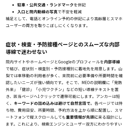
駐車・公共交通・ランドマーク
を併記
入口と院内動線の写真
で不安を軽減
補足として、電話とオンライン予約の併記により高齢層とスマホ
ユーザーの両方を取りこぼしにくくなります。
症状・検査・予防接種ページとのスムーズな内部
導線で迷わせない
院内サイトやホームページとGoogleのプロフィールを
内部導線
で結び、症状別・検査別・予防接種別に着地先を用意します。山
梨では車移動の利用者が多く、来院前に必要準備や所要時間を確
認したいニーズが強い傾向です。そこで、MEOの説明欄に「発熱
外来」「健診」「小児ワクチン」などの短い導線テキストを置
き、該当ページへ1クリックで遷移可能にします。アンカーは短
く、
キーワードの詰め込みは避けて自然言語で
。各ページでは持
ち物、費用目安、所要時間、予約方法を上から順に配置し、スマ
ートフォンで縦スクロールしても
重要情報が先頭に
来る設計にし
ます。これにより、検索エンジンとユーザー双方にわかりやすい