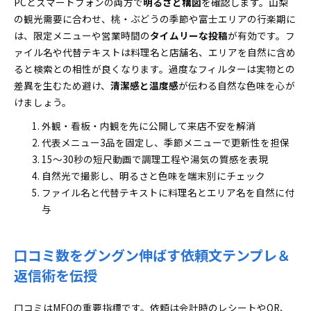
PCとスマートフォンの両方で
明るさと構図
を確認します。山梨
の観光需要に合わせ、桃・ぶどうの季節や富士エリアの行楽期に
は、限定メニューや営業時間の
タイムリーな投稿
が有効です。フ
ァイル名や代替テキストは料理名と店舗名、エリアを自然に含め
ると検索との相性が良くなります。過度なフィルターは実物との
差異を生むため避け、
清潔感と温度感
が伝わる自然な色味を心が
けましょう。
外観・看板・内観を先に公開して来店不安を解消
代表メニュー3品を固定し、季節メニューで更新性を担保
15〜30秒の短尺動画で調理工程や湯気の質感を表現
自然光で撮影し、明るさと色味を端末別にチェック
ファイル名と代替テキストに料理名とエリア名を自然に付
与
口コミ数をグングン伸ばす依頼文テンプレ＆
返信術を伝授
口コミはMEOの重要指標です。依頼は会計時のレシートやQR、