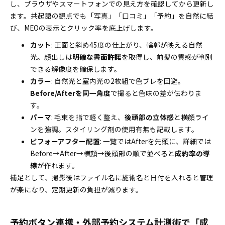
し、ブラウザやスマートフォンでの見え方を確認してから更新し
ます。共起語の観点でも「写真」「口コミ」「予約」を自然に結
び、MEOの表示とクリック率を底上げします。
カット
: 正面と斜め45度の仕上がり、輪郭が映える自然
光。顔出しは
明確な書面許諾
を取得し、前髪の質感が判別
できる解像度を確保します。
カラー
: 自然光と室内光の2枚組で色ブレを回避。
Before/Afterを同一角度
で撮ると色味の差が伝わりま
す。
パーマ
: 毛束を指で軽く整え、
後頭部の立体感
と横顔ライ
ンを強調。スタイリング剤の使用有無も記載します。
ビフォーアフター配置
: 一覧ではAfterを先頭に、詳細では
Before→After→横顔→後頭部の順で並べると
成約率の導
線
が作れます。
補足として、撮影後はファイル名に施術名と日付を入れると管理
が楽になり、定期更新の負担が減ります。
予約ボタン連携・外部予約システム計測術で「成