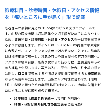
診療科目・診療時間・休診日・アクセス情報
を「痒いところに手が届く」形で記載
患者さんが最初に見るのはGoogleのビジネスプロフィールで
す。山梨の医療機関は通院距離や交通手段が決め手になりやすい
ため、
診療科目・診療時間・休診日・アクセス
を一目で把握でき
るように設計します。ポイントは、SEOとMEOの両面で検索意図
に合致させ、スマートフォン表示で迷わせないことです。診療科
目は標準用語で統一し、救急の可否や当日受付の有無を明確化。
アクセスは駐車台数、最寄り駅からの徒歩分数、主要道路からの
進入経路を併記します。写真は入口、受付、待合、駐車場の順で
公開し、
口コミ
で頻出する不明点を説明欄で補完すると
検索結果
からの来院率が安定します。山梨エリア特性に合わせた【地域
別】山梨県で勝つための業種別MEO対策として、情報の欠落をゼ
ロにすることが信頼形成の近道です。
診療科目は標準名称で統一
し専門性を明瞭化
時間・休診は例外日を含め固定表示
と臨時更新