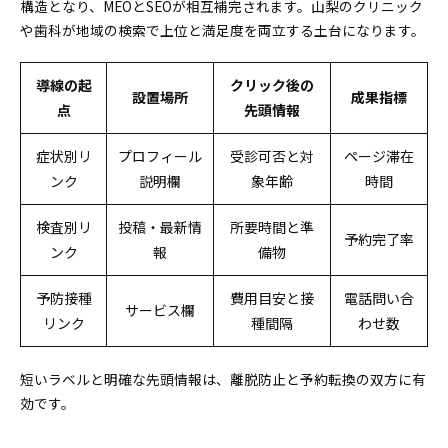
構造となり、MEOとSEOが相互補完されます。山梨のクリニック
や歯科が地域の検索で上位と満足度を両立する土台になります。
導線の起
クリック後の
設置場所
成果指標
点
先頭情報
症状別リ
プロフィール
受診可否と対
ページ滞在
ンク
説明欄
象年齢
時間
検査別リ
投稿・最新情
所要時間と準
予約完了率
ンク
報
備物
予防接種
費用目安と接
電話問い合
サービス欄
リンク
種間隔
わせ数
短いラベルと明確な先頭情報は、離脱防止と予約転換の双方に有
効です。