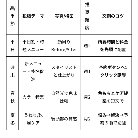
推
週/
奨
季
投稿テーマ
写真/構図
文例のコツ
頻
節
度
平
平日割・時
顔周り
所要時間と料金
週2
日
短メニュー
Before/After
を先頭
に配置
新メニュ
週
スタイリスト
予約ボタンへ1
ー・指名促
週1
末
と仕上がり
クリック誘導
進
春
自然光で色味
色もちとケア提
カラー特集
月2
秋
比較
案
を短文で
夏
うねり/乾
悩み→解決→予
後頭部の質感
月2
冬
燥ケア
約
の順で記述