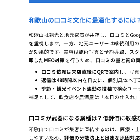
レビュー依頼の
口コミと連動す
和歌山の口コミ文化に最適化するには
業種別に和歌山で勝
和歌山は観光と地元密着が共存し、口コミとGo
飲食店・カフェ
を重視します。一方、地元ユーザーは継続利用の
美容・エステ・
が効果的です。美容は施術写真と予約導線、スタ
クリニック・歯
即したMEO対策
を行うため、
口コミの量と質の
運用の省力化でラク
口コミ依頼は来店直後にQRで案内
し、写真
AI返信×手動
返信は48時間以内
を目安に、個別具体へ丁
投稿の自動化＆
季節・観光イベント連動の投稿
で検索ユー
効果測定と改善のた
補足として、飲食店や居酒屋は「本日の仕入れ」
Googleアナ
初期設定から運
口コミが武器になる業種は？低評価に敏感
導入費用と料金体系
和歌山で口コミが集客に直結するのは、医療・士
自社運用か外部
しやすいため、
評価の分散防止と迅速な原因対