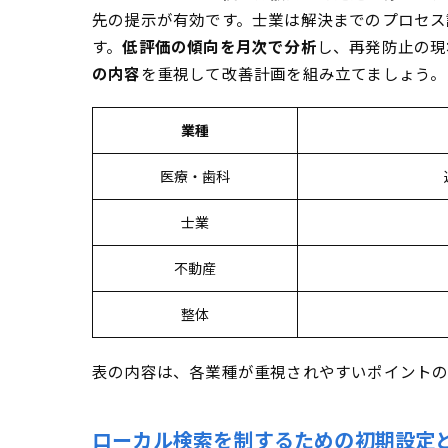
失敗しない会社
先の提示が有効です。士業は解決までのプロセス
和歌山の市区町村ご
す。
低評価の傾向を月次で分析
し、再発防止の現
和歌山市・海南
の内容
を重視して改善計画を組み立てましょう。
日高郡や有田郡
業種
和歌山で業種別MEO
和歌山県が誇る
医療・歯科
医療・士業の口
士業
不動産
整体
表の内容は、各業種が重視されやすいポイントの
ローカル検索を制するための初期設定