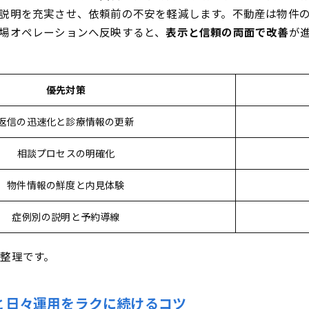
選びの注意点と流れも解説！
説明を充実させ、依頼前の不安を軽減します。不動産は物件
とに狙うべきMEO必須施策とキーワード戦略
場オペレーションへ反映すると、
表示と信頼の両面で改善
が
市・紀の川市で成果が変わる“攻め方”丸わかり
など地元密着で効果向上！ローカル業種に効く集客法
優先対策
対策を始める方のための“よくある質問”一発解決ガイド
生産分野はキーワードにも影響？投稿テーマ選びの裏技
返信の迅速化と診療情報の更新
コミ対策で気をつける表現やNGワードは？
相談プロセスの明確化
物件情報の鮮度と内見体験
症例別の説明と予約導線
整理です。
と日々運用をラクに続けるコツ