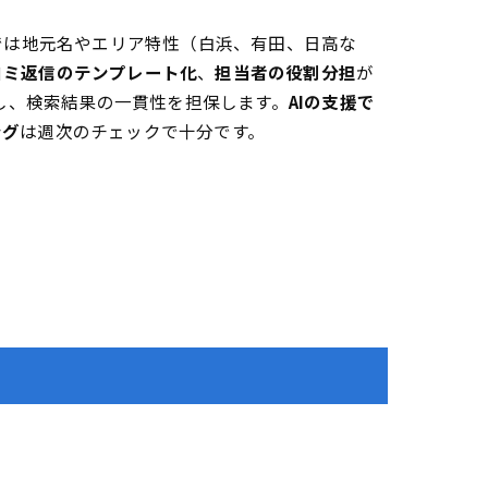
では地元名やエリア特性（白浜、有田、日高な
コミ返信のテンプレート化
、
担当者の役割分担
が
し、検索結果の一貫性を担保します。
AIの支援で
ング
は週次のチェックで十分です。