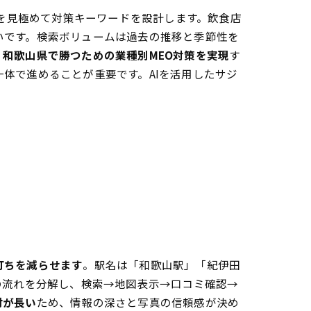
期を見極めて対策キーワードを設計します。飲食店
いです。検索ボリュームは過去の推移と季節性を
】和歌山県で勝つための業種別MEO対策を実現
す
体で進めることが重要です。AIを活用したサジ
打ちを減らせます
。駅名は「和歌山駅」「紀伊田
の流れを分解し、検索→地図表示→口コミ確認→
討が長い
ため、情報の深さと写真の信頼感が決め