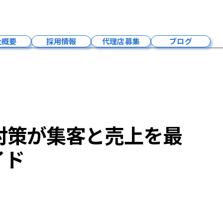
ための業種別MEO対策が集客と売上を最短でグングン伸ばす必勝ガイド
社概要
採用情報
代理店募集
ブログ
会社概要
成長環境
募集要項
福利厚生
対策が集客と売上を最
社員紹介
事業内容
イド
お問い合わせ
採用お知らせ