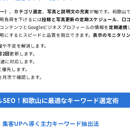
統一）
、
カテゴリ選定
、
写真と説明文の充実
が軸です。和歌山
用負荷を下げるには
投稿と写真更新の定期スケジュール
、
口
ンテンツとGoogleビジネスプロフィールの情報を
定期連携
用にするとスピードと品質を両立できます。
表示のモニタリ
複や不足を解消します。
月2回
更新します。
迅速に対応します。
に優先します。
を月次で確認します。
SEO！和歌山に最適なキーワード選定術
！集客UPへ導く主力キーワード抽出法