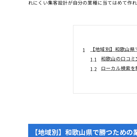
れにくい集客設計が自分の業種に当てはめて作れ
【地域別】和歌山県
和歌山の口コミ
ローカル検索を
市区町村名と駅名で
サジェストと関
ロングテール×
Googleビジネス
ビジネスカテゴ
写真戦略でクリ
【地域別】和歌山県で勝つための
口コミを味方に！和