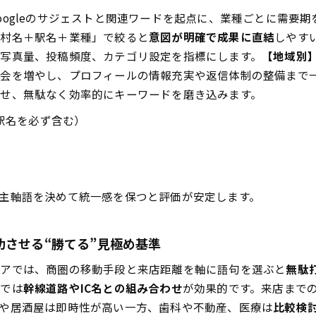
oogleのサジェストと関連ワードを起点に、業種ごとに需要
町村名＋駅名＋業種」で絞ると
意図が明確で成果に直結
しやす
写真量、投稿頻度、カテゴリ設定を指標にします。
【地域別
会を増やし、プロフィールの情報充実や返信体制の整備まで一
させ、無駄なく効率的にキーワードを磨き込みます。
駅名を必ず含む）
主軸語を決めて統一感を保つと評価が安定します。
させる“勝てる”見極め基準
リアでは、商圏の移動手段と来店距離を軸に語句を選ぶと
無駄
域では
幹線道路やIC名との組み合わせ
が効果的です。来店まで
や居酒屋は即時性が高い一方、歯科や不動産、医療は
比較検