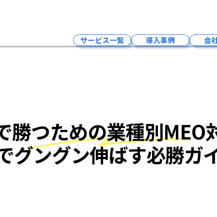
【地域別】和歌山県で勝つ
サービス一覧
導入事例
会
インフルエンサーマーケティング
LLMO×SNSマーケティング・求人
Google広告
LLMO×SEO対策
で勝つための業種別MEO
LLMO×MEO対策
LLMO×HP制作
でグングン伸ばす必勝ガ
予約システム
クラウドPBXサービス
採用支援サービス