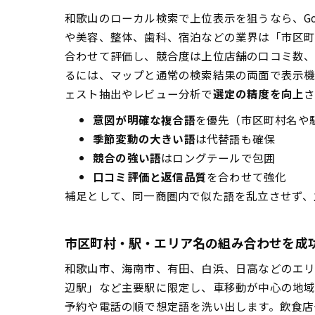
和歌山のローカル検索で上位表示を狙うなら、G
や美容、整体、歯科、宿泊などの業界は「市区
合わせて評価し、競合度は上位店舗の口コミ数、
るには、マップと通常の検索結果の両面で表示機
ェスト抽出やレビュー分析で
選定の精度を向上
意図が明確な複合語
を優先（市区町村名や
季節変動の大きい語
は代替語も確保
競合の強い語
はロングテールで包囲
口コミ評価と返信品質
を合わせて強化
補足として、同一商圏内で似た語を乱立させず、
市区町村・駅・エリア名の組み合わせを成功
和歌山市、海南市、有田、白浜、日高などのエ
辺駅」など主要駅に限定し、車移動が中心の地
予約や電話の順で想定語を洗い出します。飲食店