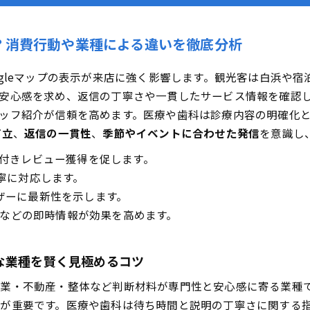
導線をつくる！QRカードやSMSで自然に感想を集める方法
る写真＆投稿術！体験談を呼び込む仕掛けのアイデア
？消費行動や業種による違いを徹底分析
つためのMEO必勝施策！リアル事例とともに解説
ogleマップの表示が来店に強く影響します。観光客は白浜や
・居酒屋・ラーメンで効く！写真・投稿・口コミの最強戦略
安心感を求め、返信の丁寧さや一貫したサービス情報を確認
ネイル・整骨院の予約がどんどん増える対策とは
ッフ紹介が信頼を高めます。医療や歯科は診療内容の明確化
科・鍼灸・薬局で信頼をつかみとるための対策集
両立
、
返信の一貫性
、
季節やイベントに合わせた発信
を意識し
ラク実践！AIと自動化ツール活用で口コミ/投稿の効率爆上げ
付きレビュー獲得を促します。
対応の最適バランスと品質コントロールの秘訣
寧に対応します。
イベントカレンダー運用で“手間ゼロ”でも内容充実
ザーに最新性を示します。
めのデータ活用術！和歌山でMEOを続けて勝つチェック法
などの即時情報が効果を高めます。
リティクスと検索データを合わせた“本当に効く”分析パターン
用までバッチリ！チェックリストで漏れゼロ運用
な業種を賢く見極めるコツ
の納得基準！和歌山で賢く投資するための完全マニュアル
業・不動産・整体など判断材料が専門性と安心感に寄る業種
依頼か？最短で成果を出す選び方のヒント
応
が重要です。医療や歯科は待ち時間と説明の丁寧さに関する