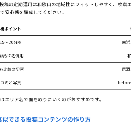
、投稿の定期運用は和歌山の地域性にフィットしやすく、検索
応で
安心感
を醸成してください。
重視ポイント
15〜20分圏
白浜
要駅/IC名併用
時/比較の切替
居酒
口コミと写真
befo
はエリア名で面を取りにいくのがおすすめです。
真似できる投稿コンテンツの作り方