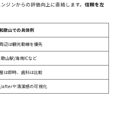
エンジンからの評価向上に直結します。
信頼を左
和歌山での具体例
周辺は観光動線を優先
和歌山駅/海南ICなど
屋は即時、歯科は比較
re/afterや清潔感の可視化