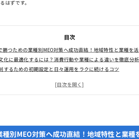
るはずです。
目次
で勝つための業種別MEO対策へ成功直結！地域特性と業種を
文化に最適化するには？消費行動や業種による違いを徹底分
制するための初期設定と日々運用をラクに続けるコツ
目指すローカルSEO！和歌山に最適なキーワード選定術
連ワードから見つかる！集客UPへ導く主力キーワード抽出法
季節イベント！今すぐ真似できる投稿コンテンツの作り方
プロフィール設定で差をつける！和歌山流MEO実装ステップ
リ・サービス・属性を最適化で”発見される店舗”に変身
ック倍増！外観・内観・メニュー・スタッフの必須カット集
業種別MEO対策へ成功直結！地域特性と業種
歌山で集客加速するレビュー施策と運用設計