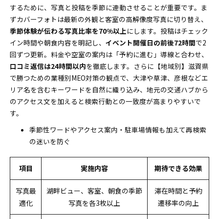
するために、写真と投稿を季節に連動させることが重要です。ま
ずカバーフォトは最新の外観と客室の高解像度写真に切り替え、
季節体験が伝わる写真比率を70%以上
にします。投稿はチェック
イン時間や朝食内容を明記し、
イベント開催日の前後72時間
で2
回ずつ更新。料金や空室の案内は「予約に進む」導線と合わせ、
口コミ返信は24時間以内
を徹底します。さらに【地域別】滋賀県
で勝つための業種別MEO対策の観点で、大津や草津、彦根などエ
リア名を含むキーワードを自然に織り込み、地元の交通ハブから
のアクセス文を加えると検索行動との一致度が高まりやすいで
す。
季節性ワードやアクセス案内・駐車場情報も加えて再検索
の迷いを防ぐ
項目
実施内容
期待できる効果
写真最
湖畔ビュー、客室、朝食の季節
滞在時間と予約
適化
写真を各3枚以上
遷移率の向上