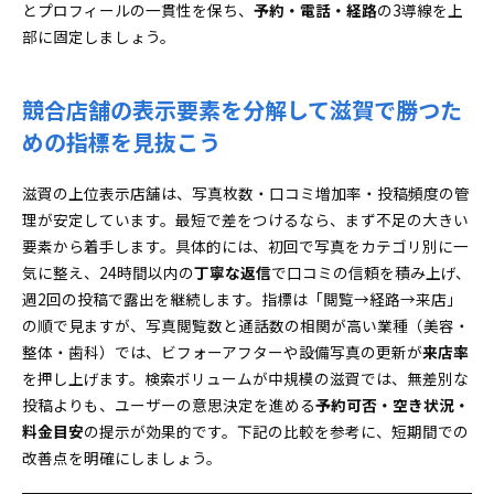
よくある質問で滋賀のMEO運用の“つまずき”をまるご
とプロフィールの一貫性を保ち、
予約・電話・経路
の3導線を上
と解消！
部に固定しましょう。
滋賀で口コミが集まらない時に見直すべきポイン
ト大公開
競合店舗の表示要素を分解して滋賀で勝つた
写真が検索上位へ効く業種とベストな撮影頻度は
めの指標を見抜こう
コレ！
滋賀の上位表示店舗は、写真枚数・口コミ増加率・投稿頻度の管
理が安定しています。最短で差をつけるなら、まず不足の大きい
要素から着手します。具体的には、初回で写真をカテゴリ別に一
気に整え、24時間以内の
丁寧な返信
で口コミの信頼を積み上げ、
週2回の投稿で露出を継続します。指標は「閲覧→経路→来店」
の順で見ますが、写真閲覧数と通話数の相関が高い業種（美容・
整体・歯科）では、ビフォーアフターや設備写真の更新が
来店率
を押し上げます。検索ボリュームが中規模の滋賀では、無差別な
投稿よりも、ユーザーの意思決定を進める
予約可否・空き状況・
料金目安
の提示が効果的です。下記の比較を参考に、短期間での
改善点を明確にしましょう。