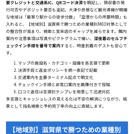
要クレジットと交通系IC、QRコード決済
を明記し、領収書の発
行可否やデポジット要否も追記。大津や彦根など観光導線が明確
な地域は「最寄り駅からの徒歩分数」「空港からの所要時間」も
入れると、【地域別】滋賀県で勝つための業種別MEO対策として
の整合性が高まり、検索と実来店のギャップを減らせます。館内
案内や注意事項は写真やピクトグラムで補い、
深夜着のセルフチ
ェックイン手順を番号で案内
すると、時差到着のゲストも安心で
す。
マップの施設名・カテゴリ・設備を各言語で更新
決済手段と返金ポリシーを統一表記で記載
交通案内を主要ターミナル起点で明文化
チェックイン手順と非常口案内を画像付きで投稿
口コミ返信は言語別テンプレを用意して迅速対応
多言語とキャッシュレスの見える化は不安の解消につながり、結
果として指名検索と予約完了率の向上に直結します。
【地域別】滋賀県で勝つための業種別