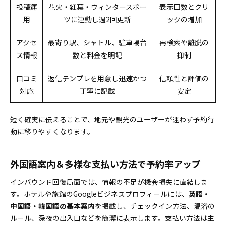
投稿運
花火・紅葉・ウィンタースポー
表示回数とクリ
用
ツに連動し週2回更新
ックの増加
アクセ
最寄り駅、シャトル、駐車場台
再検索や離脱の
ス情報
数と料金を明記
抑制
口コミ
返信テンプレを用意し迅速かつ
信頼性と評価の
対応
丁寧に記載
安定
短く確実に伝えることで、地元や観光のユーザーが迷わず予約行
動に移りやすくなります。
外国語案内＆多様な支払い方法で予約率アップ
インバウンド回復局面では、情報の不足が機会損失に直結しま
す。ホテルや旅館のGoogleビジネスプロフィールには、
英語・
中国語・韓国語の基本案内
を掲載し、チェックイン方法、温浴の
ルール、深夜の出入口などを簡潔に表示します。支払い方法は
主