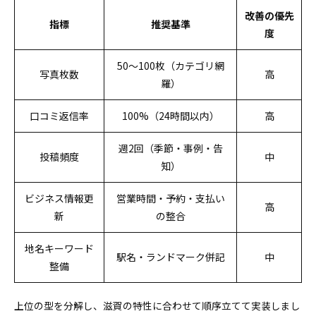
改善の優先
指標
推奨基準
度
50〜100枚（カテゴリ網
写真枚数
高
羅）
口コミ返信率
100%（24時間以内）
高
週2回（季節・事例・告
投稿頻度
中
知）
ビジネス情報更
営業時間・予約・支払い
高
新
の整合
地名キーワード
駅名・ランドマーク併記
中
整備
上位の型を分解し、滋賀の特性に合わせて順序立てて実装しまし