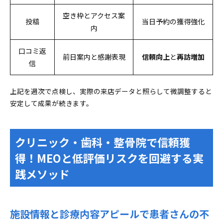
空き枠とアクセス案
投稿
当日予約の獲得強化
内
口コミ返
前日案内と感謝表現
信頼向上
と
再訪増加
信
上記を週次で点検し、実際の来店データと照らして微調整すると
安定して成果が続きます。
クリニック・歯科・整骨院で信頼獲
得！MEOと低評価リスクを回避する実
践メソッド
施設情報と診療内容アピールで患者さんの不