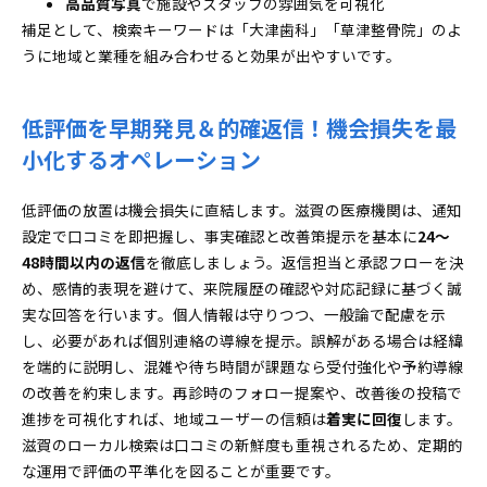
高品質写真
で施設やスタッフの雰囲気を可視化
補足として、検索キーワードは「大津歯科」「草津整骨院」のよ
うに地域と業種を組み合わせると効果が出やすいです。
低評価を早期発見＆的確返信！機会損失を最
小化するオペレーション
低評価の放置は機会損失に直結します。滋賀の医療機関は、通知
設定で口コミを即把握し、事実確認と改善策提示を基本に
24〜
48時間以内の返信
を徹底しましょう。返信担当と承認フローを決
め、感情的表現を避けて、来院履歴の確認や対応記録に基づく誠
実な回答を行います。個人情報は守りつつ、一般論で配慮を示
し、必要があれば個別連絡の導線を提示。誤解がある場合は経緯
を端的に説明し、混雑や待ち時間が課題なら受付強化や予約導線
の改善を約束します。再診時のフォロー提案や、改善後の投稿で
進捗を可視化すれば、地域ユーザーの信頼は
着実に回復
します。
滋賀のローカル検索は口コミの新鮮度も重視されるため、定期的
な運用で評価の平準化を図ることが重要です。