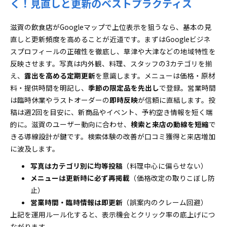
く！見直しと更新のベストプラクティス
滋賀の飲食店がGoogleマップで上位表示を狙うなら、基本の見
直しと更新頻度を高めることが近道です。まずはGoogleビジネ
スプロフィールの正確性を徹底し、草津や大津などの地域特性を
反映させます。写真は内外観、料理、スタッフの3カテゴリを揃
え、
露出を高める定期更新
を意識します。メニューは価格・原材
料・提供時間を明記し、
季節の限定品を先出し
で登録。営業時間
は臨時休業やラストオーダーの
即時反映
が信頼に直結します。投
稿は週2回を目安に、新商品やイベント、予約空き情報を短く端
的に。滋賀のユーザー動向に合わせ、
検索と来店の動線を短縮
で
きる導線設計が鍵です。検索体験の改善が口コミ獲得と来店増加
に波及します。
写真はカテゴリ別に均等投稿
（料理中心に偏らせない）
メニューは更新時に必ず再掲載
（価格改定の取りこぼし防
止）
営業時間・臨時情報は即更新
（誤案内のクレーム回避）
上記を運用ルール化すると、表示機会とクリック率の底上げにつ
ながります。