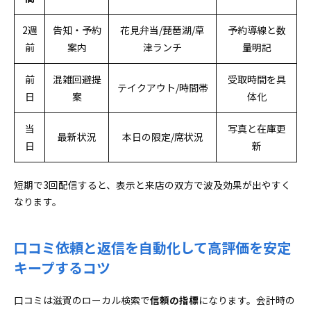
2週
告知・予約
花見弁当/琵琶湖/草
予約導線と数
前
案内
津ランチ
量明記
前
混雑回避提
受取時間を具
テイクアウト/時間帯
日
案
体化
当
写真と在庫更
最新状況
本日の限定/席状況
日
新
短期で3回配信すると、表示と来店の双方で波及効果が出やすく
なります。
口コミ依頼と返信を自動化して高評価を安定
キープするコツ
口コミは滋賀のローカル検索で
信頼の指標
になります。会計時の