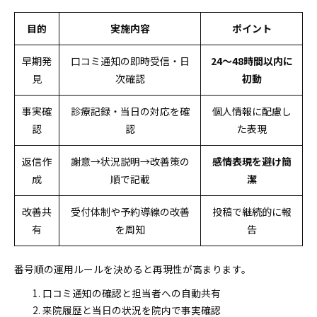
目的
実施内容
ポイント
早期発
口コミ通知の即時受信・日
24〜48時間以内に
見
次確認
初動
事実確
診療記録・当日の対応を確
個人情報に配慮し
認
認
た表現
返信作
謝意→状況説明→改善策の
感情表現を避け簡
成
順で記載
潔
改善共
受付体制や予約導線の改善
投稿で継続的に報
有
を周知
告
番号順の運用ルールを決めると再現性が高まります。
口コミ通知の確認と担当者への自動共有
来院履歴と当日の状況を院内で事実確認