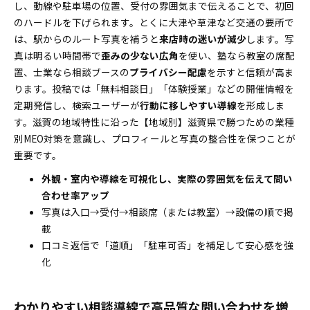
し、動線や駐車場の位置、受付の雰囲気まで伝えることで、初回
のハードルを下げられます。とくに大津や草津など交通の要所で
は、駅からのルート写真を補うと
来店時の迷いが減少
します。写
真は明るい時間帯で
歪みの少ない広角
を使い、塾なら教室の席配
置、士業なら相談ブースの
プライバシー配慮
を示すと信頼が高ま
ります。投稿では「無料相談日」「体験授業」などの開催情報を
定期発信し、検索ユーザーが
行動に移しやすい導線
を形成しま
す。滋賀の地域特性に沿った【地域別】滋賀県で勝つための業種
別MEO対策を意識し、プロフィールと写真の整合性を保つことが
重要です。
外観・室内や導線を可視化し、実際の雰囲気を伝えて問い
合わせ率アップ
写真は入口→受付→相談席（または教室）→設備の順で掲
載
口コミ返信で「道順」「駐車可否」を補足して安心感を強
化
わかりやすい相談導線で高品質な問い合わせを増