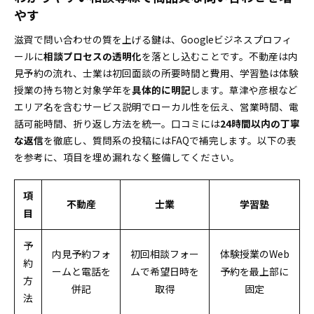
やす
滋賀で問い合わせの質を上げる鍵は、Googleビジネスプロフィ
ールに
相談プロセスの透明化
を落とし込むことです。不動産は内
見予約の流れ、士業は初回面談の所要時間と費用、学習塾は体験
授業の持ち物と対象学年を
具体的に明記
します。草津や彦根など
エリア名を含むサービス説明でローカル性を伝え、営業時間、電
話可能時間、折り返し方法を統一。口コミには
24時間以内の丁寧
な返信
を徹底し、質問系の投稿にはFAQで補完します。以下の表
を参考に、項目を埋め漏れなく整備してください。
項
不動産
士業
学習塾
目
予
内見予約フォ
初回相談フォー
体験授業のWeb
約
ームと電話を
ムで希望日時を
予約を最上部に
方
併記
取得
固定
法