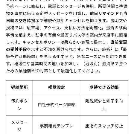
予約ページに直結し、電話とメッセージも併用。所要時間と準備
物を事前に伝える定型メッセージを用意し、
前日リマインド
と
当
日朝の空き枠提示
で離脱や無断キャンセルを抑えます。説明文や
投稿では、駐車場、アクセス、支払い方法を明確化。滋賀の移動
事情を踏まえ、駐車の有無や最寄りバス停の案内が来店率に直結
します。キャンセルポリシーは柔らかい表現で掲示し、
直前変更
の受付手段
を示すと不満を避けられます。さらに、施術別に「最
短予約可能時間」を見える化すると、急なニーズにも対応できま
す。地域性や営業時間の違いを加味し、【地域別】滋賀県で勝つ
ための業種別MEO対策として最適化してください。
導線箇所
推奨設定
期待できる効果
予約ボタ
離脱減少と完了率向
自社予約ページ直結
ン
上
メッセー
事前確認テンプレ
施術ミスマッチ防止
ジ