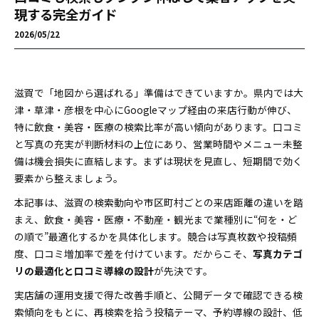
現する完全ガイド
2026/05/22
滋賀で「地図から選ばれる」準備はできていますか。県内では大
津・草津・彦根を中心にGoogleマップ経由の来店行動が伸び、
特に飲食・美容・医療の検索比率が高い傾向があります。口コミ
と写真の充実が判断材料の上位にあり、営業時間やメニュー未整
備は機会損失に直結します。まずは現状を見直し、短期間で効く
要素から整えましょう。
本記事は、滋賀の検索動向や市区町村ごとの来店距離の違いを踏
まえ、飲食・美容・医療・不動産・観光まで業種別に“何を・ど
の順で”最適化するかを具体化します。競合は写真枚数や投稿頻
度、口コミ増加率で差を付けています。だからこそ、
写真カテゴ
リの最適化と口コミ導線の設計
が先決です。
実店舗の運用支援で得た改善手順と、公開データで確認できる検
索傾向をもとに、再検索を拾う投稿テーマ、予約導線の設計、低