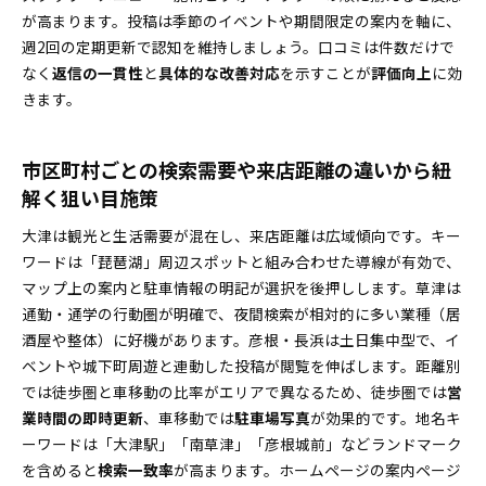
宿泊・ホテルや観光業で滋賀の季節需要を逃さない！
が高まります。投稿は季節のイベントや期間限定の案内を軸に、
MEOと投稿の新ルール
週2回の定期更新で認知を維持しましょう。口コミは件数だけで
琵琶湖エリアのイベントシーズンに合わせた写真
なく
返信の一貫性
と
具体的な改善対応
を示すことが
評価向上
に効
＆投稿で選ばれる
きます。
【地域別】滋賀県で勝つための業種別MEO対策で役立
つAI活用とデータ分析の新しい進め方
市区町村ごとの検索需要や来店距離の違いから紐
AIで口コミ返信を自動化して対応スピードと品質
解く狙い目施策
をダブルで向上！
大津は観光と生活需要が混在し、来店距離は広域傾向です。キー
サイテーションとNAP情報の徹底整備で滋賀のローカ
ワードは「琵琶湖」周辺スポットと組み合わせた導線が有効で、
ル評価を底上げする
マップ上の案内と駐車情報の明記が選択を後押しします。草津は
優先媒体の選定と重複・誤記の速攻修正で評価に
通勤・通学の行動圏が明確で、夜間検索が相対的に多い業種（居
差をつける
酒屋や整体）に好機があります。彦根・長浜は土日集中型で、イ
料金相場＆費用シミュレーションで納得のMEO投資を
ベントや城下町周遊と連動した投稿が閲覧を伸ばします。距離別
叶える
では徒歩圏と車移動の比率がエリアで異なるため、徒歩圏では
営
業種ごとの費用対効果や回収期間を完全比較！ス
業時間の即時更新
、車移動では
駐車場写真
が効果的です。地名キ
タート前の指標チェック
ーワードは「大津駅」「南草津」「彦根城前」などランドマーク
自社運用 or 外部委託？運用方法のおすすめ選び方
を含めると
検索一致率
が高まります。ホームページの案内ページ