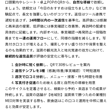
口頭案内やレシート・卓上POPのQRから、
自然な導線
で依頼し
ましょう。依頼文は「今日のおすすめは役立ちましたか」など体
験起点で、長文を強要しないのがコツです。返信はツール連携で
通知を逃さず、
24時間以内の一次返信
を基準化。高評価には感謝
と再来店の提案、低評価には事実確認と改善策、再訪時の配慮を
具体的に記載します。内部オペは、事実確認→再発防止→投稿改
善までを
一連の運用フロー
にして、同様の指摘を減らします。写
真付き口コミが増えるよう、撮影しやすい盛り付けや背景を整え
るのも効果的です。滋賀の観光流入と地元常連の双方に向けて、
継続的な返信品質
が評価の安定化に寄与します。
会計時に短く依頼
し、QRで30秒レビューを案内
返信テンプレを3種
（感謝/改善/事実確認）で時短運用
週次で口コミ分析
し、メニュー・接客・待ち時間を改善
写真付き促進
のため映える席と自然光の導線を用意
このサイクルを定着させると、検索から予約・来店までの成果が
持続します。滋賀の店舗が【地域別】滋賀県で勝つための業種別
MEO対策を実装する際も、飲食店はこの口コミ運用を中核に据え
ると効果が安定します。