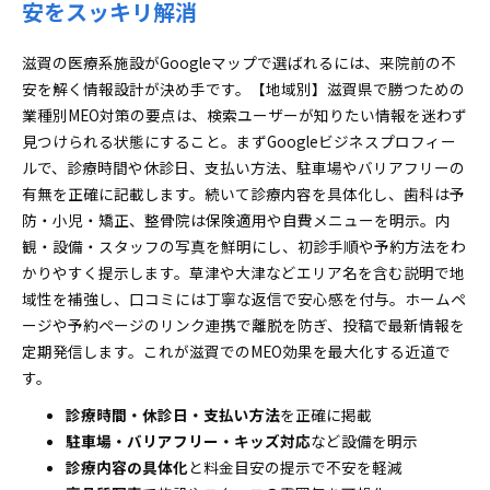
安をスッキリ解消
滋賀の医療系施設がGoogleマップで選ばれるには、来院前の不
安を解く情報設計が決め手です。【地域別】滋賀県で勝つための
業種別MEO対策の要点は、検索ユーザーが知りたい情報を迷わず
見つけられる状態にすること。まずGoogleビジネスプロフィー
ルで、診療時間や休診日、支払い方法、駐車場やバリアフリーの
有無を正確に記載します。続いて診療内容を具体化し、歯科は予
防・小児・矯正、整骨院は保険適用や自費メニューを明示。内
観・設備・スタッフの写真を鮮明にし、初診手順や予約方法をわ
かりやすく提示します。草津や大津などエリア名を含む説明で地
域性を補強し、口コミには丁寧な返信で安心感を付与。ホームペ
ージや予約ページのリンク連携で離脱を防ぎ、投稿で最新情報を
定期発信します。これが滋賀でのMEO効果を最大化する近道で
す。
診療時間・休診日・支払い方法
を正確に掲載
駐車場・バリアフリー・キッズ対応
など設備を明示
診療内容の具体化
と料金目安の提示で不安を軽減