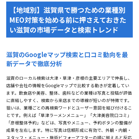
直しと更新のベストプラクティス
【地域別】滋賀県で勝つための業種別
口コミ依頼と返信を自動化して高評価を安定キー
MEO対策を始める前に押さえておきた
プするコツ
い滋賀の市場データと検索トレンド
美容室やエステ、ネイルサロンで指名を増やすMEO設
定とプロフィール作りの黄金ルール
プロフィール写真とメニュー構成で新規客の心を
滋賀のGoogleマップ検索と口コミ動向を最
つかむアプローチ
クリニック・歯科・整骨院で信頼獲得！MEOと低評価
新データで徹底分析
リスクを回避する実践メソッド
滋賀のローカル検索は大津・草津・彦根の主要エリアで伸長し、
施設情報と診療内容アピールで患者さんの不安を
店舗や会社の情報をGoogleマップで比較する動きが定着してい
スッキリ解消
ます。飲食店や美容、整体、歯科などの業種は写真と投稿が評価
低評価を早期発見＆的確返信！機会損失を最小化
に直結しやすく、検索から来店までの導線が短いのが特徴です。
するオペレーション
狙いは、業種ごとの再検索ワードとユーザー意図を結び付けるこ
不動産や士業、学習塾で相談・問い合わせを呼び込む
とです。例えば「草津ラーメンメニュー」「大津美容院口コミ」
MEO戦略とストリートビュー活用術
「彦根整体予約」などは、写真やメニュー、予約ボタンの整備が
ストリートビュー＆室内写真で“先に体験”！来店
成果を左右します。特に写真は信頼形成に有効で、外観・内観・
不安ゼロへ
スタッフ・メニュー・施術ビフォーアフターの順に揃えると反応