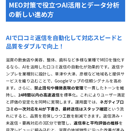
MEO対策で役立つAI活用とデータ分析
の新しい進め方
AIで口コミ返信を自動化して対応スピードと
品質をダブルで向上！
滋賀の飲食店や美容、整体、歯科など多様な業種でMEOを強化す
るなら、AIを活用した口コミ返信の自動化が効果的です。返信テ
ンプレを業種別に設計し、草津や大津、彦根など地域名と提供サ
ービスを織り込むことで、Googleマップの信頼シグナルを高め
ます。さらに、
禁止語句や機微表現の管理
で一貫したトーンを維
持し、
24時間以内の高速返信
を標準化。これによりユーザー満足
と評価の安定化を同時に実現します。運用面では、
ネガティブ口
コミの一次対応をAIが下書き、最終送信はスタッフ確認
という流
れにすると、品質を担保しつつ工数を削減できます。返信済み・
未返信・要再対応の3区分で管理し、
返信率と平均評価の推移
を
月次レビューに組み込むと、滋賀の地域特性に沿った改善が進み