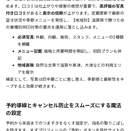
めます。口コミは仕上がりや接客の感想が重要で、
高評価の写真
付き口コミ
があると
表示の信頼
が上がります。定期更新で最新の
空き状況や季節メニューを発信し、【地域別】滋賀県で勝つため
の業種別MEO対策の要点を運用に落とし込みます。
必須写真
: 外観、内観、施術、スタッフ、メニューの5種類
を網羅
メニュー記載
: 価格と所要時間を明記し、初回プランも併
記
地域表現
: 自然な文章で滋賀や草津、大津などの利用エリ
アを提示
補足として、写真は四半期ごとに差し替え、季節感と最新性をキ
ープすると効果が続きます。
予約導線とキャンセル防止をスムーズにする魔法
の設定
予約から来店までのつまずきをなくす設定が、指名の取りこぼし
を防ぎます。まずプロフィールの「予約」ボタンを自社サイトの