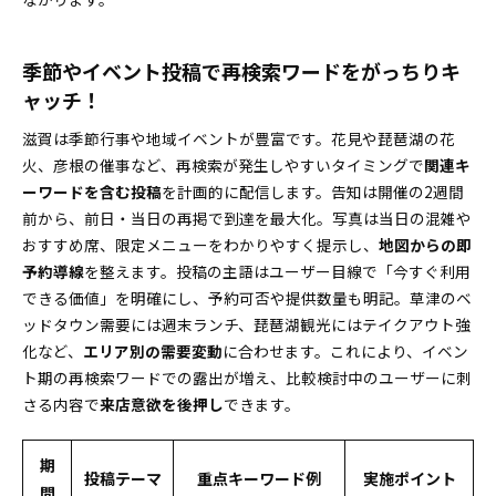
季節やイベント投稿で再検索ワードをがっちりキ
ャッチ！
滋賀は季節行事や地域イベントが豊富です。花見や琵琶湖の花
火、彦根の催事など、再検索が発生しやすいタイミングで
関連キ
ーワードを含む投稿
を計画的に配信します。告知は開催の2週間
前から、前日・当日の再掲で到達を最大化。写真は当日の混雑や
おすすめ席、限定メニューをわかりやすく提示し、
地図からの即
予約導線
を整えます。投稿の主語はユーザー目線で「今すぐ利用
できる価値」を明確にし、予約可否や提供数量も明記。草津のベ
ッドタウン需要には週末ランチ、琵琶湖観光にはテイクアウト強
化など、
エリア別の需要変動
に合わせます。これにより、イベン
ト期の再検索ワードでの露出が増え、比較検討中のユーザーに刺
さる内容で
来店意欲を後押し
できます。
期
投稿テーマ
重点キーワード例
実施ポイント
間