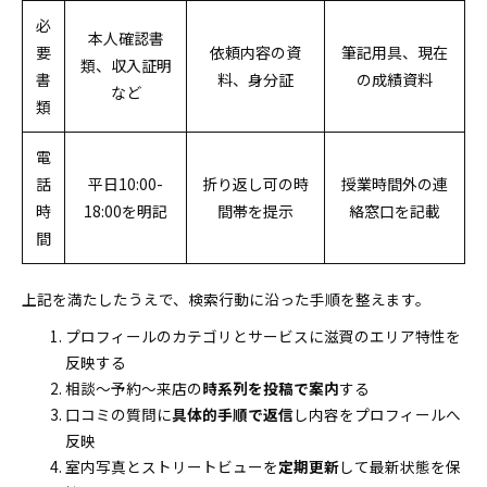
必
本人確認書
要
依頼内容の資
筆記用具、現在
類、収入証明
書
料、身分証
の成績資料
など
類
電
話
平日10:00-
折り返し可の時
授業時間外の連
時
18:00を明記
間帯を提示
絡窓口を記載
間
上記を満たしたうえで、検索行動に沿った手順を整えます。
プロフィールのカテゴリとサービスに滋賀のエリア特性を
反映する
相談〜予約〜来店の
時系列を投稿で案内
する
口コミの質問に
具体的手順で返信
し内容をプロフィールへ
反映
室内写真とストリートビューを
定期更新
して最新状態を保