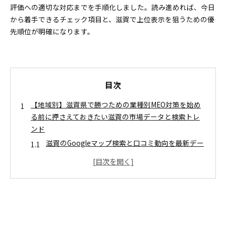
評価への適切な対応までを手順化しました。読み進めれば、今日
から着手できるチェック項目と、滋賀で上位表示を狙うための優
先順位が明確になります。
目次
【地域別】滋賀県で勝つための業種別MEO対策を始め
る前に押さえておきたい滋賀の市場データと検索トレ
ンド
滋賀のGoogleマップ検索と口コミ動向を最新デー
タで徹底分析
競合店舗の表示要素を分解して滋賀で勝つための
指標を見抜こう
飲食店が滋賀で成果アップを目指すMEO運用と口コミ
活用の実践ステップ
写真・メニュー・投稿でグッと上位に近づく！見