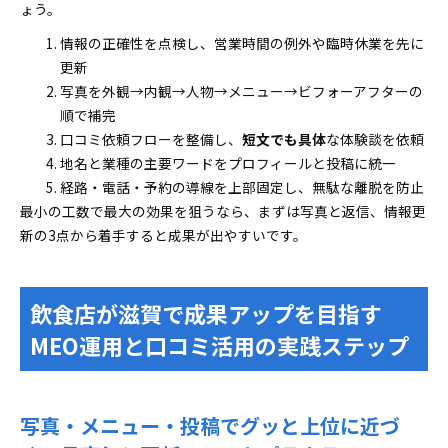
ょう。
情報の正確性を点検し、営業時間の例外や臨時休業を先に
更新
写真を外観→内観→人物→メニュー→ビフォーアフターの
順で補完
口コミ依頼フローを整備し、
短文でも具体
な体験談を依頼
地名と業種の主要ワードをプロフィールと投稿に統一
経路・電話・予約の導線を上部固定し、無駄な離脱を防止
最小の工数で最大の効果を狙うなら、まずは写真と返信、情報更
新の3点から着手すると成果が出やすいです。
飲食店が滋賀で成果アップを目指す
MEO運用と口コミ活用の実践ステップ
写真・メニュー・投稿でグッと上位に近づ