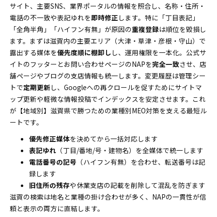
サイト、主要SNS、業界ポータルの情報を照合し、名称・住所・
電話の不一致や表記ゆれを
即時修正
します。特に「丁目表記」
「全角半角」「ハイフン有無」が原因の
重複登録
は順位を毀損し
ます。まずは滋賀内の主要エリア（大津・草津・彦根・守山）で
露出する媒体を
優先度順に棚卸し
し、運用権限を一本化。公式サ
イトのフッターとお問い合わせページのNAPを
完全一致
させ、店
舗ページやブログの支店情報も統一します。変更履歴は管理シー
トで
定期更新
し、Googleへの再クロールを促すためにサイトマ
ップ更新や軽微な情報投稿でインデックスを安定させます。これ
が【地域別】滋賀県で勝つための業種別MEO対策を支える最短ル
ートです。
優先修正媒体
を決めてから一括対応します
表記ゆれ
（丁目/番地/号・建物名）を全媒体で統一します
電話番号の記号
（ハイフン有無）を合わせ、転送番号は記
録します
旧住所の残存
や休業支店の記載を削除して混乱を防ぎます
滋賀の検索は地名と業種の掛け合わせが多く、NAPの一貫性が信
頼と表示の両方に直結します。