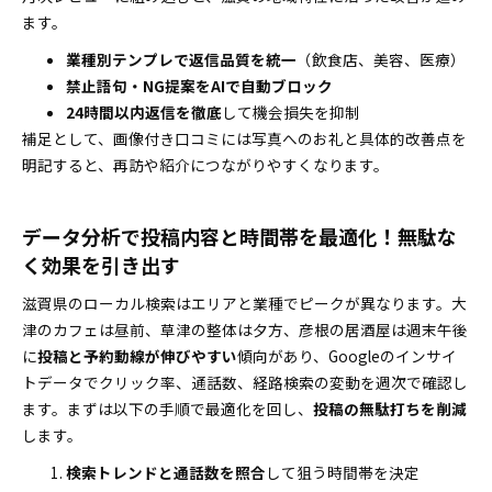
ます。
業種別テンプレで返信品質を統一
（飲食店、美容、医療）
禁止語句・NG提案をAIで自動ブロック
24時間以内返信を徹底
して機会損失を抑制
補足として、画像付き口コミには写真へのお礼と具体的改善点を
明記すると、再訪や紹介につながりやすくなります。
データ分析で投稿内容と時間帯を最適化！無駄な
く効果を引き出す
滋賀県のローカル検索はエリアと業種でピークが異なります。大
津のカフェは昼前、草津の整体は夕方、彦根の居酒屋は週末午後
に
投稿と予約動線が伸びやすい
傾向があり、Googleのインサイ
トデータでクリック率、通話数、経路検索の変動を週次で確認し
ます。まずは以下の手順で最適化を回し、
投稿の無駄打ちを削減
します。
検索トレンドと通話数を照合
して狙う時間帯を決定