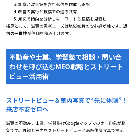
謝意と改善策を含む返信を作成し承認
改善の実行と投稿での進捗共有
月次で傾向を分析しキーワードと投稿を見直し
補足として、滋賀の患者ニーズは地域密着の安心感が軸です。
返
信の一貫性
が信頼を積み上げます。
不動産や士業、学習塾で相談・問い合
わせを呼び込むMEO戦略とストリート
ビュー活用術
ストリートビュー＆室内写真で“先に体験”！
来店不安ゼロへ
滋賀の不動産、士業、学習塾はGoogleマップでの第一印象が勝
負です。外観と室内をストリートビューと高解像度写真で提示