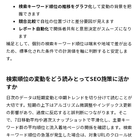
業種・店舗数ごとに最適化！キーワード設計の基
検索キーワード順位の推移をグラフ化
して変動の背景を把
本テク
握できます
取得失敗や順位差が起きる理由とは？検索順位チェッ
競合比較
で自社の位置づけと差分要因が見えます
クツールの精度を高める仕組み公開
レポート自動化
で関係者共有と意思決定がスムーズになり
ます
検索結果が人によって違う？順位チェックツール
補足として、個別の検索キーワード順位は端末や地域で差が出る
で差が出る主な要因解説
ため、標準化された条件での計測値を軸に判断すると安定しま
正確性アップのため絶対抑えたい順位チェックツ
す。
ール検証の流れ
日次自動計測がSEOの武器に！順位チェックツール活
用で推移の読み方と意思決定が変わる
検索順位の変動をどう読みとってSEO施策に活か
自動スケジュールでラクラク！順位チェックツー
すか
ル日次運用のはじめ方
日次のデータは短期変動と中期トレンドを切り分けて読むことが
順位推移グラフから改善点を一発発見！見るべき
大切です。短期の上下はアルゴリズム微調整やインデックス更新
傾向と優先づけ方
の影響があり、過度に反応すると誤判断につながります。そこ
キーワード選定×競合分析！検索順位チェックツール
で、7日移動平均や週次スナップショットで平滑化し、主要キー
を活かすSEO実践ロードマップ
ワード群の平均順位と流入着地ページの関係を確認します。検索
キーワードの調べ方から候補抽出まで！抜け・漏
キーワード順位の急落が発生した場合は、対象URLのクロール状