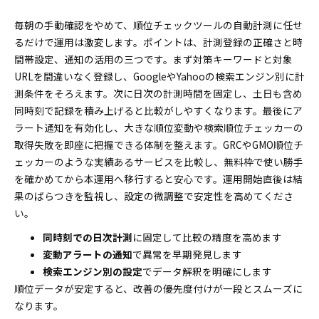
毎朝の手動確認をやめて、順位チェックツールの自動計測に任せ
るだけで運用は激変します。ポイントは、計測登録の正確さと時
間帯設定、通知の活用の三つです。まず対策キーワードと対象
URLを間違いなく登録し、GoogleやYahooの検索エンジン別に計
測条件をそろえます。次に日次の計測時間を固定し、土日も含め
同時刻で記録を積み上げると比較がしやすくなります。最後にア
ラート通知を有効化し、大きな順位変動や検索順位チェッカーの
取得失敗を即座に把握できる体制を整えます。GRCやGMO順位チ
ェッカーのような実績あるサービスを比較し、無料枠で使い勝手
を確かめてから本運用へ移行すると安心です。運用開始直後は結
果のばらつきを監視し、設定の微調整で安定性を高めてくださ
い。
同時刻での日次計測
に固定して比較の精度を高めます
変動アラートの通知
で異常を早期発見します
検索エンジン別の設定
でデータ解釈を明確にします
順位データが安定すると、改善の優先度付けが一段とスムーズに
なります。