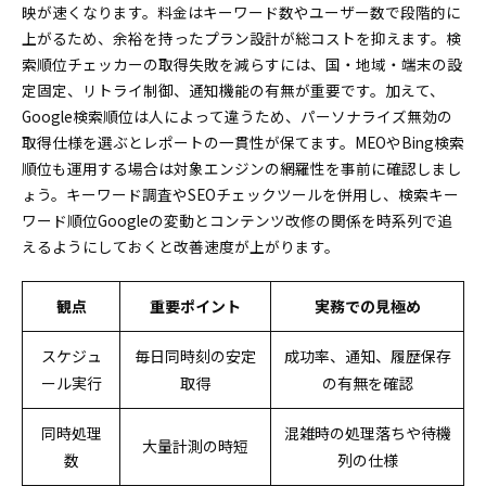
映が速くなります。料金はキーワード数やユーザー数で段階的に
上がるため、余裕を持ったプラン設計が総コストを抑えます。検
索順位チェッカーの取得失敗を減らすには、国・地域・端末の設
定固定、リトライ制御、通知機能の有無が重要です。加えて、
Google検索順位は人によって違うため、パーソナライズ無効の
取得仕様を選ぶとレポートの一貫性が保てます。MEOやBing検索
順位も運用する場合は対象エンジンの網羅性を事前に確認しまし
ょう。キーワード調査やSEOチェックツールを併用し、検索キー
ワード順位Googleの変動とコンテンツ改修の関係を時系列で追
えるようにしておくと改善速度が上がります。
観点
重要ポイント
実務での見極め
スケジュ
毎日同時刻の安定
成功率、通知、履歴保存
ール実行
取得
の有無を確認
同時処理
混雑時の処理落ちや待機
大量計測の時短
数
列の仕様