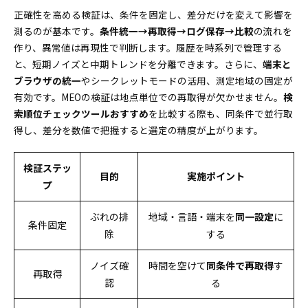
正確性を高める検証は、条件を固定し、差分だけを変えて影響を
測るのが基本です。
条件統一→再取得→ログ保存→比較
の流れを
作り、異常値は再現性で判断します。履歴を時系列で管理する
と、短期ノイズと中期トレンドを分離できます。さらに、
端末と
ブラウザの統一
やシークレットモードの活用、測定地域の固定が
有効です。MEOの検証は地点単位での再取得が欠かせません。
検
索順位チェックツールおすすめ
を比較する際も、同条件で並行取
得し、差分を数値で把握すると選定の精度が上がります。
検証ステッ
目的
実施ポイント
プ
ぶれの排
地域・言語・端末を
同一設定
に
条件固定
除
する
ノイズ確
時間を空けて
同条件で再取得
す
再取得
認
る