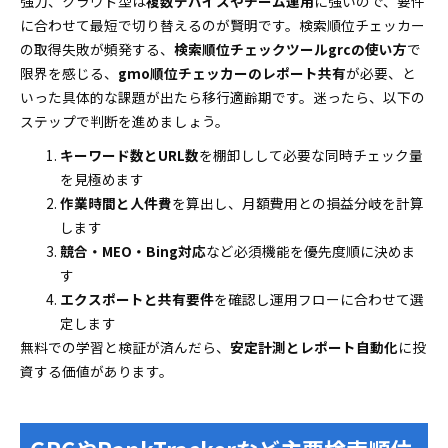
強力、クラウド型は
複数デバイスやチーム運用
に強いので、要件
に合わせて最短で切り替えるのが賢明です。検索順位チェッカー
の取得失敗が頻発する、
検索順位チェックツールgrcの使い方
で
限界を感じる、
gmo順位チェッカーのレポート共有
が必要、と
いった具体的な課題が出たら移行適齢期です。迷ったら、以下の
ステップで判断を進めましょう。
キーワード数とURL数
を棚卸しして必要な同時チェック量
を見極めます
作業時間と人件費
を算出し、月額費用との損益分岐を計算
します
競合・MEO・Bing対応
など必須機能を優先度順に決めま
す
エクスポートと共有要件
を確認し運用フローに合わせて選
定します
無料での学習と検証が済んだら、
安定計測とレポート自動化
に投
資する価値があります。