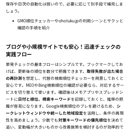
保存や日次の自動化は弱いので、必要に応じて別手段で補完しま
しょう。
GMO順位チェッカーやohotuku.jpの利用シーンとサクッと
確認の手順を紹介
ブログや小規模サイトでも安心！迅速チェックの
実践フロー
単発チェックの基本フローはシンプルです。ブックマークしてお
けば、更新後の順位を数分で把握できます。
取得失敗が出た場合
の再計測
を想定し、代替の検索順位チェッカーを用意しておくと
安心です。MEOやBing検索順位の確認が必要なら、対応するサー
ビスを切り替えて使います。確認後はメモアプリやスプレッドシ
ートに
日付と順位、検索キーワード
を記録しておくと、推移の把
握が容易になります。Google検索順位のブレを避けるため、
シ
ークレットウィンドウや統一した地域設定
を活用し、条件の再現
性を高めましょう。少数でも
対策キーワードの優先順位
を決めて
追い、変動幅が大きいものから改善施策を検討するのが効率的で