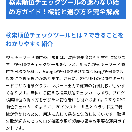
検索順位チェックツールの迷わない始
う！」運用メリット
め方ガイド！機能と選び方を完全解説
GRCやRankTrackerなど主要検索順位チェックツールを
使い方別で徹底比較！
少数キーワード即時確認に強い！オンライン型順
検索順位チェックツールとは？できることを
位チェックツール活用法
わかりやすく紹介
大量キーワード＆履歴管理に強い！インストール
型順位チェックツール活用事例
検索キーワード順位の可視化は、改善優先度の判断材料になりま
Macやクラウドにも対応！検索順位チェックツールの
す。検索順位チェックツールを使うと、狙った検索キーワード順
実践的な使い方セレクション
位を日次で記録し、Google検索順位だけでなくBing検索順位も
Macユーザー必見！GRCやその他順位チェックツ
対象にできる場合があります。さらに、競合URLの追跡やキーワ
ールを使うための選択肢
ードごとの推移グラフ、レポート出力で施策の前後比較がしやす
MEO順位チェックツールの違いを理解！ローカル対策
くなります。無料から使える検索順位チェッカーもあり、ブログ
とSEO運用をレベルアップ
検索順位の調べ方を学びたい初心者にも役立ちます。GRCやGMO
MEO順位チェッカーの使い方と効果的な検証テク
順位チェッカーのように、PCインストール型とクラウド型で特
ニック
徴が分かれるため、用途に応じて選ぶと失敗しにくいです。取得
失敗が起きたときのログ確認や更新頻度の設定も重要な運用ポイ
通常検索順位計測とMEO順位チェックツールを賢
ントです。
く組み合わせる方法