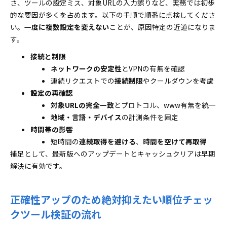
さ、ツールの設定ミス、対象URLの入力誤りなど、実務では初歩
的な要因が多くを占めます。以下の手順で順番に点検してくださ
い。
一度に複数設定を変えない
ことが、原因特定の近道になりま
す。
接続と制限
ネットワークの安定性
とVPNの有無を確認
連続リクエストでの
接続制限
やクールダウンを考慮
設定の再確認
対象URLの完全一致
とプロトコル、www有無を統一
地域・言語・デバイス
の計測条件を固定
時間帯の影響
短時間の
連続取得を避ける
、
時間を空けて再取得
補足として、最新版へのアップデートとキャッシュクリアは早期
解決に有効です。
正確性アップのため絶対抑えたい順位チェッ
クツール検証の流れ