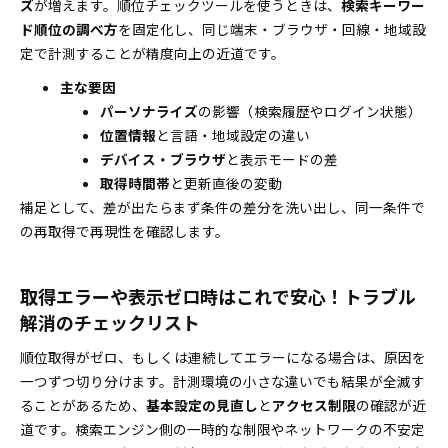
ズ
が増えます。順位チェックツールを使うときは、
検索キーワー
ド順位の調べ方
を固定化し、同じ端末・ブラウザ・回線・地域設
定で計測することが精度向上の近道です。
主な要因
パーソナライズ
の影響（検索履歴やログイン状態）
位置情報
と言語・地域設定の違い
デバイス・ブラウザ
と表示モードの差
取得時間帯
と更新直後の変動
補足として、差が出たらまず条件の差分を洗い出し、同一条件で
の再取得で再現性を確認します。
取得エラーや表示ゼロ時はこれで安心！トラブル
解消のチェックリスト
順位取得がゼロ、もしくは連続してエラーになる場合は、原因を
一つずつ切り分けます。計測環境の小さな違いでも結果が全滅す
ることがあるため、
基本設定の見直し
と
アクセス制限
の確認が近
道です。検索エンジン側の一時的な制限やネットワークの不安定