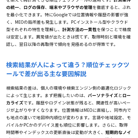
の統一
、
ログの保存
、
端末やブラウザの管理
を徹底すると、ぶれ
を最小化できます。特にGoogleでは位置情報や履歴の影響が強
く、MEOの局所差も発生します。PCインストール型やクラウド
型それぞれの特性を理解し、
計測方法の一貫性
を保つことで精度
は安定します。異常値が出たときは慌てず、取得時刻と環境を確
認し、翌日以降の再取得で傾向を見極めるのが得策です。
検索結果が人によって違う？順位チェックツ
ールで差が出る主な要因解説
検索結果の差は、個人の環境や検索エンジン側の最適化ロジック
によって生じます。まず把握したいのは、
パーソナライズ
と
ロー
カライズ
です。履歴やログイン状態が残ると、関連性が高いペー
ジが上がりやすくなります。位置情報はMEOに直結し、同市内で
も地点の違いで地図枠内順位が変わります。言語や地域設定、モ
バイルかPCかのデバイス差も順位に影響します。さらに、取得
時間帯やインデックスの更新直後は変動が大きく、
短期的なノイ