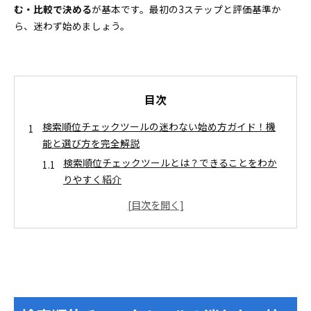
む・比較で決める
が基本です。最初の3ステップと評価基準か
ら、迷わず始めましょう。
目次
検索順位チェックツールの迷わない始め方ガイド！機
能と選び方を完全解説
検索順位チェックツールとは？できることをわか
りやすく紹介
情報収集や比較検討を効率化！順位チェックツー
ル選びの3大評価ポイント
無料版と有料版を徹底比較！最適な検索順位チェック
ツール選び方ガイド
無料の検索順位チェックツールで本当にできるこ
とと注意すべき限界
有料SEO順位計測ツールで感じる「これは違