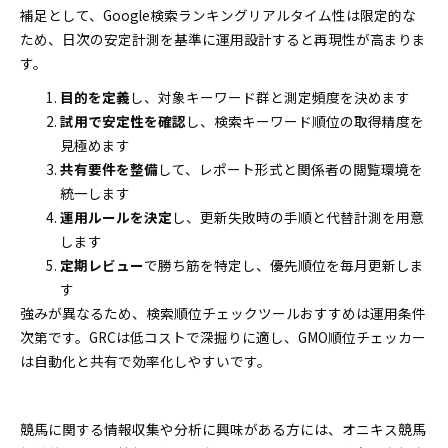
補足として、Google検索ランキングリアルタイム性は限定的な
ため、日次の安定計測を基準に運用設計すると再現性が高まりま
す。
目的を定義
し、対象キーワード群と測定頻度を決めます
試用で安定性を確認
し、検索キーワード順位の取得精度を
見極めます
共有要件を整備
して、レポート形式と関係者の閲覧環境を
統一します
運用ルールを決定
し、更新失敗時の手順と代替計測を用意
します
定期レビュー
で勝ち筋を特定し、優先順位を毎月更新しま
す
強みが異なるため、検索順位チェックツールおすすめは運用条件
次第です。GRCは低コストで深掘りに適し、GMO順位チェッカー
は自動化と共有で効率化しやすいです。
競馬に関する情報収集や分析に興味がある方には、オニキス競馬