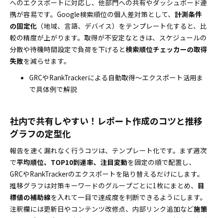
へのエクスポートに対応し、他部門への共有やダッシュボード連
携が容易です。Google検索順位の個人差対策として、
計測条件
の固定化
（地域、言語、デバイス）をテンプレート化すると、比
較の精度が上がります。取得が不安定なときは、スケジュールの
分散や待機時間設定で負荷を下げると
検索順位チェッカーの取得
失敗
を減らせます。
GRCやRankTrackerによる自動取得〜エクスポート活用ま
で具体例で解説
社内で共有しやすい！レポート作成のコツと推移
グラフの定型化
報告を速く漏れなく行うコツは、テンプレート化です。まず週次
で
平均順位、TOP10到達率、注目変動
を固定の順で配置し、
GRCやRankTrackerのエクスポートを貼り替えるだけにします。
推移グラフは対策キーワードのグループごとに1枚にまとめ、
目
標値の補助線
を入れて一目で達成度を判断できるようにします。
注釈欄には更新日やコンテンツ改修点、内部リンク追加など
施策