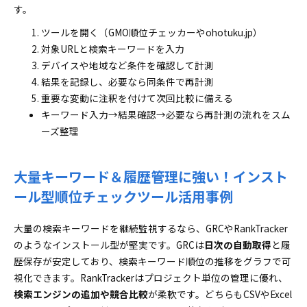
す。
ツールを開く（GMO順位チェッカーやohotuku.jp）
対象URLと検索キーワードを入力
デバイスや地域など条件を確認して計測
結果を記録し、必要なら同条件で再計測
重要な変動に注釈を付けて次回比較に備える
キーワード入力→結果確認→必要なら再計測の流れをスム
ーズ整理
大量キーワード＆履歴管理に強い！インスト
ール型順位チェックツール活用事例
大量の検索キーワードを継続監視するなら、GRCやRankTracker
のようなインストール型が堅実です。GRCは
日次の自動取得
と履
歴保存が安定しており、検索キーワード順位の推移をグラフで可
視化できます。RankTrackerはプロジェクト単位の管理に優れ、
検索エンジンの追加や競合比較
が柔軟です。どちらもCSVやExcel