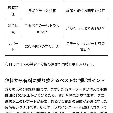
履歴管
長期グラフと注釈
施策と順位の因果を検証
理
競合比
主要競合の一括トラッ
ポジション取りの戦略化
較
キング
レポー
ステークホルダー共有の
CSVやPDFの定型出力
ト
高速化
有料化で
ミスの減少
と
分析の深さ
が同時に手に入ります。
無料から有料に乗り換えるベストな判断ポイント
乗り換えの分岐は明快です。まず、対策キーワードが増えて
手動
計測に30分以上
かかり始めたら、費用対効果が崩れます。次に、
週次以上のレポートが必要
、あるいは
競合の追跡
が必須になった
段階もシグナルです。GRCのようなインストール型は低コストで