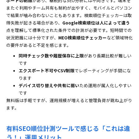
ポートの制限
があり、継続的なSEO分析には不向きです。端末を
またぐ利用やチーム共有も制約が出やすく、モバイルとパソコン
で結果が噛み合わないこともあります。検索順位チェッカーは取
得失敗が起きる場合があり、
Google検索順位は人によって違う
点を理解して標準化された条件での計測が必要です。短時間での
状況把握には十分ですが、
MEO検索順位チェッカー
など領域特化
の要件があると不足を感じます。
同時チェック数や履歴保存に上限
があり長期比較が難しい
です
エクスポート不可やCSV制限
でレポーティングが手間にな
ります
デバイス切り替えや共有に弱い
ため運用が属人化しやすい
です
無料版は手軽ですが、運用規模が増えると管理負荷が跳ね上がり
ます。
有料SEO順位計測ツールで感じる「これは違
う！」運用メリット