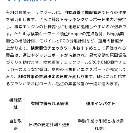
有料の順位チェックツールは、
自動取得
と
履歴管理
で日々の作業
を省力化します。さらに
競合トラッキング
や
レポート出力
が安定
し、検索エンジンの仕様変化にも迅速に追随しやすいのが強みで
す。たとえば検索キーワード順位Googleの定点観測、Bing検索
順位の補助計測、モバイルとPCの分離計測など、運用の精度が
上がります。
検索順位チェックツールおすすめ
として評価される
製品は、通知やダッシュボードが洗練され、異常変動の原因仮説
づくりを助けます。検索順位チェックツールGRCやGMO順位チェ
ッカーのような定番は、履歴の可視化とエクスポートが充実して
おり、
SEO対策の意思決定の速度
が変わります。MEOにも対応す
るプランがあればローカル起点の集客改善が一段と進みます。
機能領
有料で得られる価値
運用インパクト
域
自動取
手動作業の削減と抜け漏
日次の安定計測と通知
得
れ防止