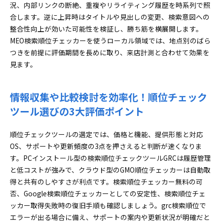
れゼロの実践テクニック
況、内部リンクの断絶、重複やリライティング履歴を時系列で照
合します。逆に上昇時はタイトルや見出しの変更、検索意図への
優先度に沿った実装＆振り返りで着実に伸ばす！
整合性向上が効いた可能性を検証し、勝ち筋を横展開します。
実践プランの進め方
MEO検索順位チェッカーを使うローカル領域では、地点別のばら
検索順位チェックツールに関するよくある質問をすっ
つきを前提に評価期間を長めに取り、来店計測と合わせて効果を
きり解決！
見ます。
無料と有料は何から始めるべき？順位チェックツ
ール選びの最適解
何キーワードで有料に移行が現実的？順位チェッ
情報収集や比較検討を効率化！順位チェック
クツールのターニングポイント
ツール選びの3大評価ポイント
スマホとパソコン、順位チェックツールで使いや
すいのはどっち？
順位チェックツールの選定では、価格と機能、提供形態と対応
競合の順位も順位チェックツールで絶対追うべ
OS、サポートや更新頻度の3点を押さえると判断が速くなりま
き？メリット徹底解説
す。PCインストール型の検索順位チェックツールGRCは履歴管理
と低コストが強みで、クラウド型のGMO順位チェッカーは自動取
データ保存期間はどれくらい必要？順位チェック
得と共有のしやすさが利点です。検索順位チェッカー無料の可
ツールの最適管理期間
否、Google検索順位チェッカーとしての安定性、検索順位チェ
ッカー取得失敗時の復旧手順も確認しましょう。grc検索順位で
エラーが出る場合に備え、サポートの案内や更新状況が明確だと