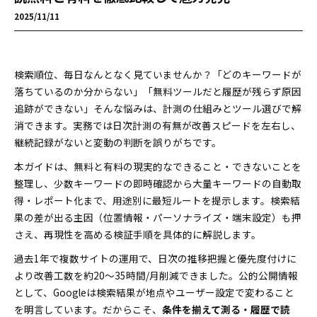
2025/11/11
検索順位、毎日なんとなく見ていませんか？「どのキーワードが
落ちているのか分からない」「無料ツールだと履歴が残らず原因
追跡ができない」――そんな悩みは、計測の仕組みとツール選びで解
消できます。実務では日次計測の有無が改善スピードを左右し、
継続記録がないと変動の判断を誤りがちです。
本ガイドは、無料と有料の現実的なできること・できないことを
整理し、少数キーワードの即時確認から大量キーワードの自動取
得・レポート化まで、用途別に最短ルートを提示します。検索結
果の差が出る主因（位置情報・パーソナライズ・端末設定）も押
さえ、再現性を高める検証手順を具体的に解説します。
過去1年で複数サイトの運用で、日次の推移把握と優先度付けに
より改善工数を約20～35時間/月削減できました。公的公開情報
として、Googleは検索結果が地点やユーザー設定で変わること
を明言しています。だからこそ、
条件を揃えて測る・履歴で読