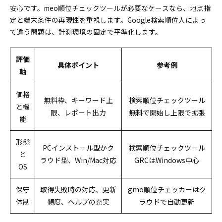
安心です。meo順位チェックツールが必要なケースなら、地点指
定と端末条件の再現性を重視します。Google検索順位人によっ
て違う問題は、計測環境の固定で平準化します。
評価
具体ポイント
参考例
軸
価格
無料枠、キーワード上
検索順位チェックツール
と機
限、レポート出力
無料で開始し上限で拡張
能
形態
PCインストール型かク
検索順位チェックツール
と
ラウド型、Win/Mac対応
GRCはWindows中心
OS
保守
取得失敗時の対応、更新
gmo順位チェッカーはク
体制
頻度、ヘルプの充実
ラウドで自動更新