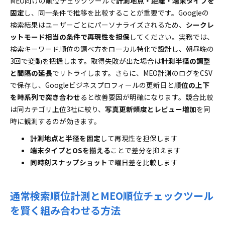
MEO向けの順位チェックツールで
計測地点・距離・端末タイプを
固定
し、同一条件で推移を比較することが重要です。Googleの
検索結果はユーザーごとにパーソナライズされるため、
シークレ
ットモード相当の条件で再現性を担保
してください。実務では、
検索キーワード順位の調べ方をローカル特化で設計し、朝昼晩の
3回で変動を把握します。取得失敗が出た場合は
計測半径の調整
と間隔の延長
でリトライします。さらに、MEO計測のログをCSV
で保存し、Googleビジネスプロフィールの更新日と
順位の上下
を時系列で突き合わせ
ると改善要因が明確になります。競合比較
は同カテゴリ上位3社に絞り、
写真更新頻度とレビュー増加
を同
時に観測するのが効きます。
計測地点と半径を固定
して再現性を担保します
端末タイプとOSを揃える
ことで差分を抑えます
同時刻スナップショット
で曜日差を比較します
通常検索順位計測とMEO順位チェックツール
を賢く組み合わせる方法