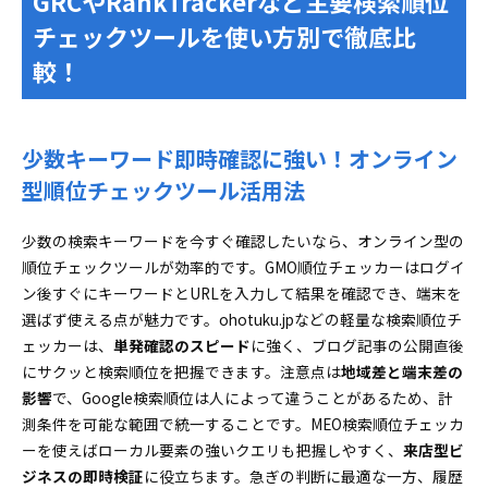
GRCやRankTrackerなど主要検索順位
チェックツールを使い方別で徹底比
較！
少数キーワード即時確認に強い！オンライン
型順位チェックツール活用法
少数の検索キーワードを今すぐ確認したいなら、オンライン型の
順位チェックツールが効率的です。GMO順位チェッカーはログイ
ン後すぐにキーワードとURLを入力して結果を確認でき、端末を
選ばず使える点が魅力です。ohotuku.jpなどの軽量な検索順位チ
ェッカーは、
単発確認のスピード
に強く、ブログ記事の公開直後
にサクッと検索順位を把握できます。注意点は
地域差と端末差の
影響
で、Google検索順位は人によって違うことがあるため、計
測条件を可能な範囲で統一することです。MEO検索順位チェッカ
ーを使えばローカル要素の強いクエリも把握しやすく、
来店型ビ
ジネスの即時検証
に役立ちます。急ぎの判断に最適な一方、履歴