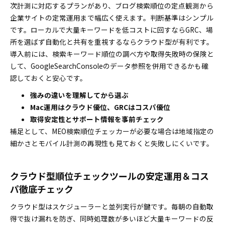
次計測に対応するプランがあり、ブログ検索順位の定点観測から
企業サイトの定常運用まで幅広く使えます。判断基準はシンプル
です。ローカルで大量キーワードを低コストに回すならGRC、場
所を選ばず自動化と共有を重視するならクラウド型が有利です。
導入前には、検索キーワード順位の調べ方や取得失敗時の保険と
して、GoogleSearchConsoleのデータ参照を併用できるかも確
認しておくと安心です。
強みの違いを理解してから選ぶ
Mac運用はクラウド優位、GRCはコスパ優位
取得安定性とサポート情報を事前チェック
補足として、MEO検索順位チェッカーが必要な場合は地域指定の
細かさとモバイル計測の再現性も見ておくと失敗しにくいです。
クラウド型順位チェックツールの安定運用＆コス
パ徹底チェック
クラウド型はスケジューラーと並列実行が鍵です。毎朝の自動取
得で抜け漏れを防ぎ、同時処理数が多いほど大量キーワードの反