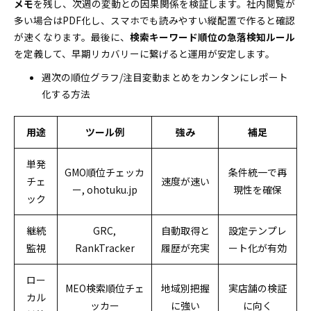
メモ
を残し、次週の変動との因果関係を検証します。社内閲覧が
多い場合はPDF化し、スマホでも読みやすい縦配置で作ると確認
が速くなります。最後に、
検索キーワード順位の急落検知ルール
を定義して、早期リカバリーに繋げると運用が安定します。
週次の順位グラフ/注目変動まとめをカンタンにレポート
化する方法
用途
ツール例
強み
補足
単発
GMO順位チェッカ
条件統一で再
チェ
速度が速い
ー, ohotuku.jp
現性を確保
ック
継続
GRC,
自動取得と
設定テンプレ
監視
RankTracker
履歴が充実
ート化が有効
ロー
MEO検索順位チェ
地域別把握
実店舗の検証
カル
ッカー
に強い
に向く