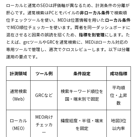
ローカルと通常のSEOは評価軸が異なるため、計測条件の分離が
肝心です。通常検索はPCとモバイルの
非ローカル条件
で検索順
位チェックツールを使い、MEOは位置情報を用いた
ローカル条件
でMEO順位チェッカーを使います。両者を同一ダッシュボードに
混在させると因果の誤読を招くため、
指標を別管理
にします。た
とえば、grcツールやGRCを通常検索に、MEOはローカル対応の
専用ツールで管理し、週次でクロスレビューします。以下は分離
運用の要点です。
計測領域
ツール例
条件設定
成功指標
平均順
通常検索
検索キーワード順位を
GRCなど
位・上昇
（Web）
国・端末別で固定
数
MEO向け
ローカル
緯度経度・半径・端末
地図3位
チェッカ
（MEO）
を固定
以内率
ー