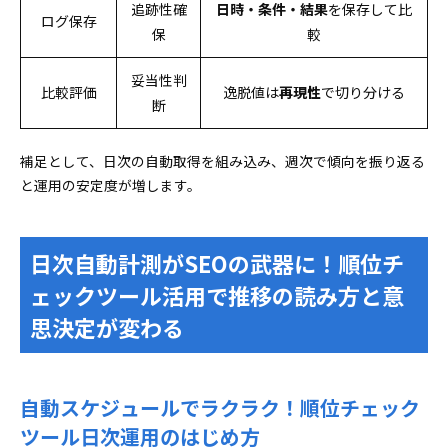
追跡性確
日時・条件・結果
を保存して比
ログ保存
保
較
妥当性判
比較評価
逸脱値は
再現性
で切り分ける
断
補足として、日次の自動取得を組み込み、週次で傾向を振り返る
と運用の安定度が増します。
日次自動計測がSEOの武器に！順位チ
ェックツール活用で推移の読み方と意
思決定が変わる
自動スケジュールでラクラク！順位チェック
ツール日次運用のはじめ方