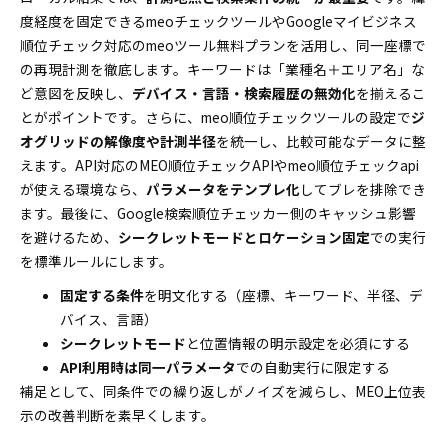
度経度を固定できるmeoチェックツールやGoogleマイビジネス
順位チェック対応のmeoツール無料プランを活用し、同一座標で
の再現計測を徹底します。キーワードは「業種名＋エリア名」な
ど意図を反映し、
デバイス・言語・検索履歴の無効化
を揃えるこ
とがポイントです。さらに、meo順位チェックツールの設定で
ジ
オグリッドの解像度や計測半径
を統一し、比較可能なデータに整
えます。API対応のMEO順位チェックAPIやmeo順位チェックapi
が使える環境なら、
パラメータをテンプレ化
してブレを排除でき
ます。最後に、Google検索順位チェッカー側のキャッシュ影響
を避けるため、
シークレットモードとロケーション固定
での実行
を標準ルールにします。
固定する条件
を明文化する（座標、キーワード、半径、デ
バイス、言語）
シークレットモード
と位置情報の明示設定を必須にする
API利用時は同一パラメータ
での自動実行に限定する
補足として、同条件での繰り返しがノイズを減らし、MEO上位表
示の改善判断を素早くします。