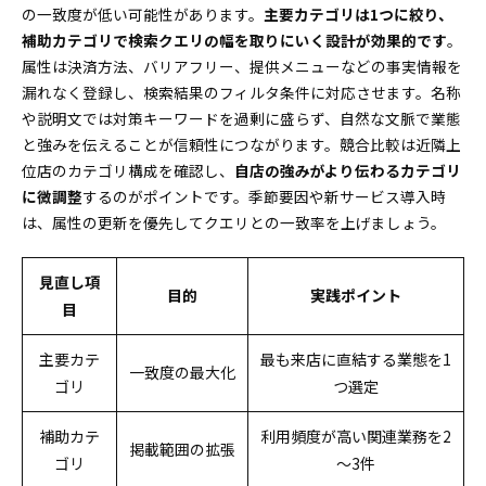
の一致度が低い可能性があります。
主要カテゴリは1つに絞り、
補助カテゴリで検索クエリの幅を取りにいく設計が効果的です
。
属性は決済方法、バリアフリー、提供メニューなどの事実情報を
漏れなく登録し、検索結果のフィルタ条件に対応させます。名称
や説明文では対策キーワードを過剰に盛らず、自然な文脈で業態
と強みを伝えることが信頼性につながります。競合比較は近隣上
位店のカテゴリ構成を確認し、
自店の強みがより伝わるカテゴリ
に微調整
するのがポイントです。季節要因や新サービス導入時
は、属性の更新を優先してクエリとの一致率を上げましょう。
見直し項
目的
実践ポイント
目
主要カテ
最も来店に直結する業態を1
一致度の最大化
ゴリ
つ選定
補助カテ
利用頻度が高い関連業務を2
掲載範囲の拡張
ゴリ
～3件