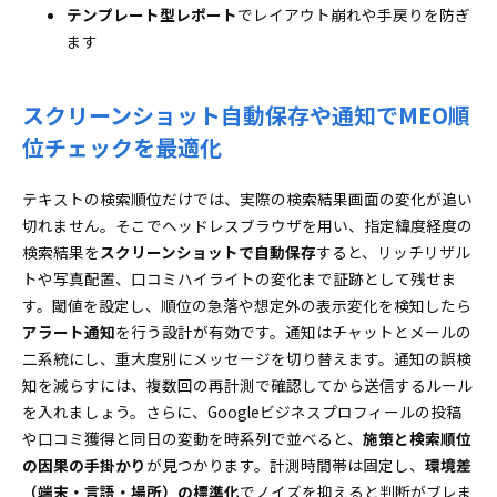
テンプレート型レポート
でレイアウト崩れや手戻りを防ぎ
ます
スクリーンショット自動保存や通知でMEO順
位チェックを最適化
テキストの検索順位だけでは、実際の検索結果画面の変化が追い
切れません。そこでヘッドレスブラウザを用い、指定緯度経度の
検索結果を
スクリーンショットで自動保存
すると、リッチリザル
トや写真配置、口コミハイライトの変化まで証跡として残せま
す。閾値を設定し、順位の急落や想定外の表示変化を検知したら
アラート通知
を行う設計が有効です。通知はチャットとメールの
二系統にし、重大度別にメッセージを切り替えます。通知の誤検
知を減らすには、複数回の再計測で確認してから送信するルール
を入れましょう。さらに、Googleビジネスプロフィールの投稿
や口コミ獲得と同日の変動を時系列で並べると、
施策と検索順位
の因果の手掛かり
が見つかります。計測時間帯は固定し、
環境差
（端末・言語・場所）の標準化
でノイズを抑えると判断がブレま