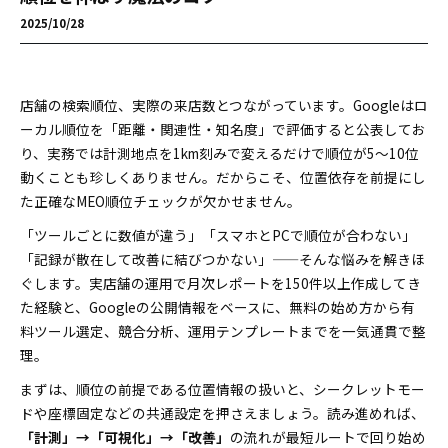
2025/10/28
店舗の検索順位、実際の来店数とつながっています。Googleはロ
ーカル順位を「距離・関連性・知名度」で評価すると公表してお
り、実務では計測地点を1km刻みで変えるだけで順位が5～10位
動くことも珍しくありません。だからこそ、位置依存を前提にし
た正確なMEO順位チェックが欠かせません。
「ツールごとに数値が違う」「スマホとPCで順位が合わない」
「記録が散在して改善に結びつかない」——そんな悩みを解きほ
ぐします。実店舗の運用で月次レポートを150件以上作成してき
た経験と、Googleの公開情報をベースに、無料の始め方から有
料ツール選定、競合分析、運用テンプレートまでを一気通貫で整
理。
まずは、順位の前提である位置情報の扱いと、シークレットモー
ドや座標固定などの共通設定を押さえましょう。読み進めれば、
「計測」→「可視化」→「改善」
の流れが最短ルートで回り始め