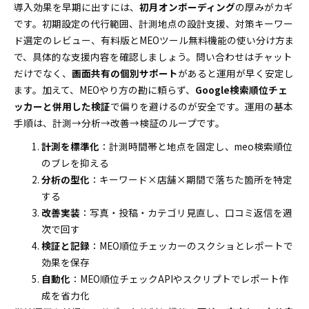
導入効果を早期に出すには、
初月オンボーディング
の厚みがカギ
です。初期設定の代行範囲、計測地点の設計支援、対策キーワー
ド選定のレビュー、有料版とMEOツール無料機能の使い分け方ま
で、具体的な支援内容を確認しましょう。問い合わせはチャット
だけでなく、
画面共有の個別サポート
があると運用が早く安定し
ます。加えて、MEOやり方の勘に頼らず、
Google検索順位チェ
ッカーと併用した検証
で偏りを避けるのが安全です。運用の基本
手順は、計測→分析→改善→検証のループです。
計測を標準化
：計測時間帯と地点を固定し、meo検索順位
のブレを抑える
分析の型化
：キーワード×店舗×期間で落ちた箇所を特定
する
改善実装
：写真・投稿・カテゴリ見直し、口コミ返信を週
次で回す
検証と記録
：MEO順位チェッカーのスクショとレポートで
効果を保存
自動化
：MEO順位チェックAPIやスクリプトでレポート作
成を省力化