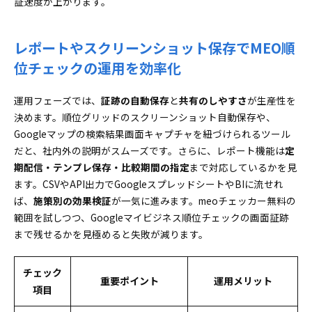
証速度が上がります。
レポートやスクリーンショット保存でMEO順
位チェックの運用を効率化
運用フェーズでは、
証跡の自動保存
と
共有のしやすさ
が生産性を
決めます。順位グリッドのスクリーンショット自動保存や、
Googleマップの検索結果画面キャプチャを紐づけられるツール
だと、社内外の説明がスムーズです。さらに、レポート機能は
定
期配信・テンプレ保存・比較期間の指定
まで対応しているかを見
ます。CSVやAPI出力でGoogleスプレッドシートやBIに流せれ
ば、
施策別の効果検証
が一気に進みます。meoチェッカー無料の
範囲を試しつつ、Googleマイビジネス順位チェックの画面証跡
まで残せるかを見極めると失敗が減ります。
チェック
重要ポイント
運用メリット
項目