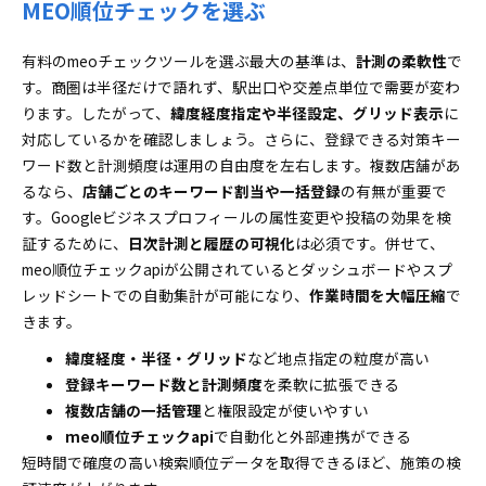
MEO順位チェックを選ぶ
有料のmeoチェックツールを選ぶ最大の基準は、
計測の柔軟性
で
す。商圏は半径だけで語れず、駅出口や交差点単位で需要が変わ
ります。したがって、
緯度経度指定や半径設定、グリッド表示
に
対応しているかを確認しましょう。さらに、登録できる対策キー
ワード数と計測頻度は運用の自由度を左右します。複数店舗があ
るなら、
店舗ごとのキーワード割当や一括登録
の有無が重要で
す。Googleビジネスプロフィールの属性変更や投稿の効果を検
証するために、
日次計測と履歴の可視化
は必須です。併せて、
meo順位チェックapiが公開されているとダッシュボードやスプ
レッドシートでの自動集計が可能になり、
作業時間を大幅圧縮
で
きます。
緯度経度・半径・グリッド
など地点指定の粒度が高い
登録キーワード数と計測頻度
を柔軟に拡張できる
複数店舗の一括管理
と権限設定が使いやすい
meo順位チェックapi
で自動化と外部連携ができる
短時間で確度の高い検索順位データを取得できるほど、施策の検