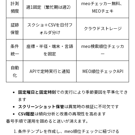
計測
meoチェッカー無料、
週1固定（繁忙期は週2）
頻度
MEOチェキ
証跡
スクショ＋CSVを日付フ
クラウドストレージ
保管
ォルダ分け
条件
座標・半径・端末・言語
meo検索順位チェッカ
統一
を固定
ー
自動
APIで定時実行と通知
MEO順位チェックAPI
化
固定曜日と固定時刻
での実行により季節要因を平準化でき
ます
スクリーンショット保管
は異常時の検証に不可欠です
CSV履歴
は傾向分析と改善の再現性を高めます
番号手順で運用を固めると迷いが消えます。
条件テンプレを作成し、meo順位チェックに紐づける