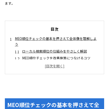
ます。
目次
MEO順位チェックの基本を押さえて全体像を理解しよ
う
ローカル検索順位の仕組みをやさしく解説
MEO順位チェックを改善施策につなげるコツ
無料でMEO順位チェックを始める時のやり方とポイン
ト
無料ツールを活用したMEO順位チェックの使い方
と計測頻度
MEO順位チェックの有料ツールを賢く選ぶためのポイ
ント
登録できるキーワードや計測地点の柔軟性でMEO
MEO順位チェックの基本を押さえて全
順位チェックを選ぶ