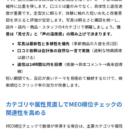
維持に比重を移します。口コミは量のみでなく、具体性と返信速
度が重要です。定型文に頼らず、体験に触れた短いお礼と改善意
図を添えると評価が安定します。写真は明るさと構図を統一し、
店外・店内・商品・スタッフの4カテゴリで網羅しましょう。
改
善は「見せ方」と「声の温度感」の積み上げで決まります
。
写真は最新性と多様性を優先
（季節商品の入替を月1回）
口コミ依頼は会計後の自然な一言で実施
（過剰な特典誘導
は避ける）
返信は24時間以内を目標
（感謝→具体コメント→再来店導
線）
短い期間でも、反応が良いテーマを見極めて継続するだけで、検
索順位とクリック率の双方が改善します。
カテゴリや属性見直しでMEO順位チェックの
関連性を高める
MEO順位チェックで数値が停滞する場合は、主要カテゴリや属性