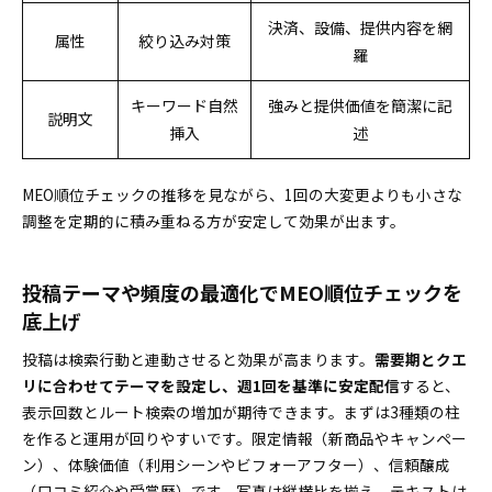
決済、設備、提供内容を網
属性
絞り込み対策
羅
キーワード自然
強みと提供価値を簡潔に記
説明文
挿入
述
MEO順位チェックの推移を見ながら、1回の大変更よりも小さな
調整を定期的に積み重ねる方が安定して効果が出ます。
投稿テーマや頻度の最適化でMEO順位チェックを
底上げ
投稿は検索行動と連動させると効果が高まります。
需要期とクエ
リに合わせてテーマを設定し、週1回を基準に安定配信
すると、
表示回数とルート検索の増加が期待できます。まずは3種類の柱
を作ると運用が回りやすいです。限定情報（新商品やキャンペー
ン）、体験価値（利用シーンやビフォーアフター）、信頼醸成
（口コミ紹介や受賞歴）です。写真は縦横比を揃え、テキストは