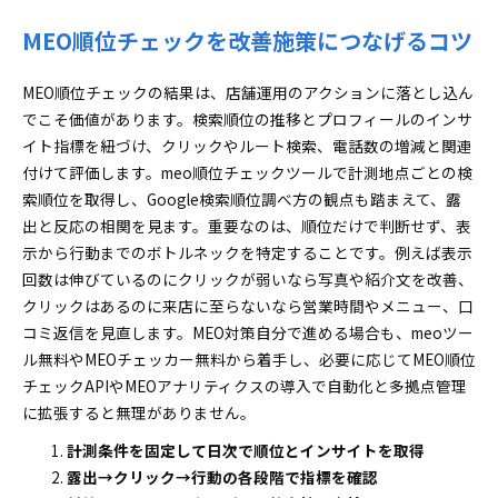
MEO順位チェックを改善施策につなげるコツ
MEO順位チェックの結果は、店舗運用のアクションに落とし込ん
でこそ価値があります。検索順位の推移とプロフィールのインサ
イト指標を紐づけ、クリックやルート検索、電話数の増減と関連
付けて評価します。meo順位チェックツールで計測地点ごとの検
索順位を取得し、Google検索順位調べ方の観点も踏まえて、露
出と反応の相関を見ます。重要なのは、順位だけで判断せず、表
示から行動までのボトルネックを特定することです。例えば表示
回数は伸びているのにクリックが弱いなら写真や紹介文を改善、
クリックはあるのに来店に至らないなら営業時間やメニュー、口
コミ返信を見直します。MEO対策自分で進める場合も、meoツー
ル無料やMEOチェッカー無料から着手し、必要に応じてMEO順位
チェックAPIやMEOアナリティクスの導入で自動化と多拠点管理
に拡張すると無理がありません。
計測条件を固定して日次で順位とインサイトを取得
露出→クリック→行動の各段階で指標を確認