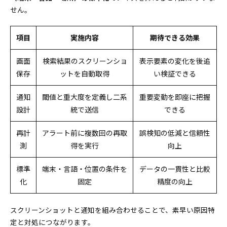
せん。
項目
実施内容
期待できる効果
画面
検索結果のスクリーンショ
表示要素の変化を後追
保存
ットを自動取得
い検証できる
通知
閾値と重大度を定義し二系
重要変動を即座に把握
設計
統で送信
できる
再計
アラート前に複数回の再取
誤検知の低減と信頼性
測
得を実行
向上
標準
端末・言語・位置の条件を
データの一貫性と比較
化
固定
精度の向上
スクリーンショットと通知を組み合わせることで、素早い原因特
定と対処につながります。