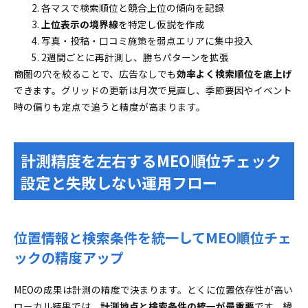
各マスで検索順位と競合上位の傾向を記録
上位表示の境界線
を特定し仮説を作成
写真・投稿・口コミ施策を弱点エリアに集中投入
2週間ごとに再計測し、勝ちパターンを拡張
商圏の穴を絞ることで、広告なしでも
効率よく検索順位を底上げ
できます。グリッドの更新は月次で見直し、季節要因やイベント
時の偏りも定点で追うと精度が高まります。
計測精度を左右するMEO順位チェック
設定と失敗しない運用フロー
位置情報と検索条件を統一してMEO順位チェ
ックの精度アップ
MEOの成果は計測の精度で決まります。とくに位置依存性が高い
ローカル結果では、
計測地点と検索条件の統一が最重要
です。緯