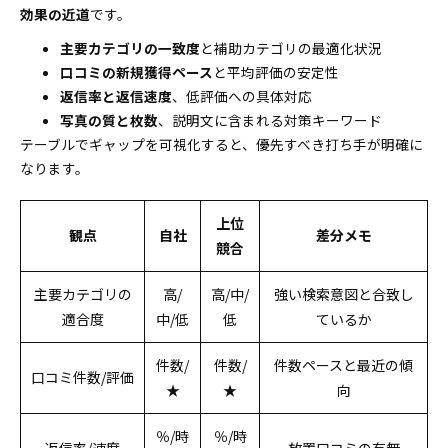
効果の近道
です。
主要カテゴリの一致度
と補助カテゴリの最適化状況
口コミの新規獲得ペース
と平均評価の安定性
返信率と返信速度
、低評価への具体対応
写真の質と枚数
、説明文に含まれる対策キーワード
テーブルでギャップを可視化すると、優先すべき打ち手が明確に
なります。
上位
観点
自社
差分メモ
競合
主要カテゴリの
高/
高/中/
強い検索意図と合致し
適合度
中/低
低
ているか
件数/
件数/
件数ペースと最近の傾
口コミ件数/評価
★
★
向
％/時
％/時