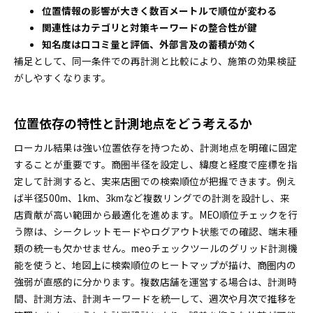
位置情報の影響が大きく数百メートルで順位が変わる
性を高める
関連性はカテゴリと対策キーワードの整合性が鍵
API連携や自動化でMEO順位チェックを一気に効率化す
知名度は口コミ量と評価、外部言及の蓄積が効く
る方法
補足として、同一条件での再計測と比較により、施策の効果検証
APIでMEO順位チェックやレポートを自動化する
がしやすくなります。
テクニック
スクリーンショット自動保存や通知でMEO順位チ
位置依存の特性と計測地点をどう考えるか
ェックを最適化
データの保存期間やバックアップでMEO順位チェ
ローカル結果は強い位置依存を持つため、計測地点を明確に固定
ックの安全性を強化
することが重要です。商圏半径を設定し、緯度と経度で座標を指
MEO順位チェックに関するよくある疑問や不安をまる
定して計測すると、実来店圏での検索順位が把握できます。例え
ごと解決
ば半径500m、1km、3kmなど複数リングでの計測を設計し、来
実務で迷いがちなMEO順位チェックの注意点をま
店貢献が高い範囲から最適化を進めます。MEO順位チェックを行
とめて解説
う際は、シークレットモードやログアウト状態での確認、端末種
類の統一も欠かせません。meoチェックツールのグリッド計測機
成果につながるMEO順位チェックの計測テンプレート
能を使うと、地図上に検索順位のヒートマップが描け、商圏内の
と共有ノウハウ
強弱が直感的に分かります。複数店舗を運営する場合は、計測時
週次レポートの雛形や記録項目でMEO順位チェッ
間、計測方法、計測キーワードを統一して、週次や月次で推移を
クを一元管理