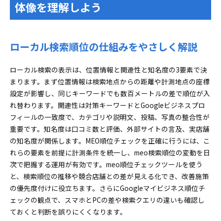
体像を理解しよう
レポートやスクリーンショット保存でMEO順位チ
ェックの運用を効率化
MEO順位チェックで競合店舗の検索順位を読み解き勝
ローカル検索順位の仕組みをやさしく解説
ち筋を探そう
競合のカテゴリや口コミをMEO順位チェックの視
ローカル検索の表示は、位置情報と関連性と知名度の3要素で決
点で調査
まります。まず位置情報は検索地点からの距離や計測地点の座標
地域ごとの強弱をグリッド化してMEO順位チェッ
設定が影響し、同じキーワードでも数百メートルの差で順位が入
クで可視化
れ替わります。関連性は対策キーワードとGoogleビジネスプロ
計測精度を左右するMEO順位チェック設定と失敗しな
フィールの一致度で、カテゴリや説明文、投稿、写真の整合性が
い運用フロー
重要です。知名度は口コミ数と評価、外部サイトの言及、実店舗
の知名度が関係します。MEO順位チェックを正確に行うには、こ
位置情報と検索条件を統一してMEO順位チェック
れらの要素を前提に計測条件を統一し、meo検索順位の変動を日
の精度アップ
次で把握する運用が有効です。meo順位チェックツールを使う
MEO順位チェックのデータを活用して具体的な改善ア
と、検索順位の推移や競合店舗との差が見える化でき、改善施策
クションにつなげる
の優先度付けに役立ちます。さらにGoogleマイビジネス順位チ
口コミや写真を強化して近隣エリアのMEO順位チ
ェックの観点で、スマホとPCの差や検索クエリの違いも確認し
ェック改善
ておくと判断を誤りにくくなります。
カテゴリや属性見直しでMEO順位チェックの関連