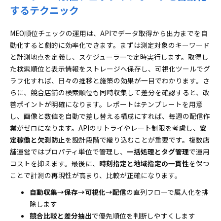
するテクニック
MEO順位チェックの運用は、APIでデータ取得から出力までを自
動化すると劇的に効率化できます。まずは測定対象のキーワード
と計測地点を定義し、スケジューラーで定時実行します。取得し
た検索順位と表示情報をストレージへ保存し、可視化ツールでグ
ラフ化すれば、日々の推移と施策の効果が一目でわかります。さ
らに、競合店舗の検索順位も同時収集して差分を確認すると、改
善ポイントが明確になります。レポートはテンプレートを用意
し、画像と数値を自動で差し替える構成にすれば、毎週の配信作
業がゼロになります。APIのリトライやレート制限を考慮し、
安
定稼働と欠測防止
を設計段階で織り込むことが重要です。複数店
舗運営ではプロパティ単位で管理し、
一括処理とタグ管理
で運用
コストを抑えます。最後に、
時刻指定と地域指定の一貫性
を保つ
ことで計測の再現性が高まり、比較が正確になります。
自動収集→保存→可視化→配信
の直列フローで属人化を排
除します
競合比較と差分抽出
で優先順位を判断しやすくします