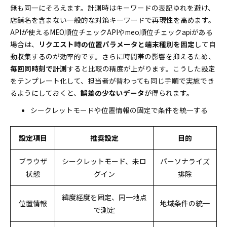
無も同一にそろえます。計測時はキーワードの表記ゆれを避け、
店舗名を含まない一般的な対策キーワードで再現性を高めます。
APIが使えるMEO順位チェックAPIやmeo順位チェックapiがある
場合は、
リクエスト時の位置パラメータと端末種別を固定
して自
動収集するのが効率的です。さらに時間帯の影響を抑えるため、
毎回同時刻で計測
すると比較の精度が上がります。こうした設定
をテンプレート化して、担当者が替わっても同じ手順で実施でき
るようにしておくと、
誤差の少ないデータ
が得られます。
シークレットモードや位置情報の固定で条件を統一する
設定項目
推奨設定
目的
ブラウザ
シークレットモード、未ロ
パーソナライズ
状態
グイン
排除
緯度経度を固定、同一地点
位置情報
地域条件の統一
で測定