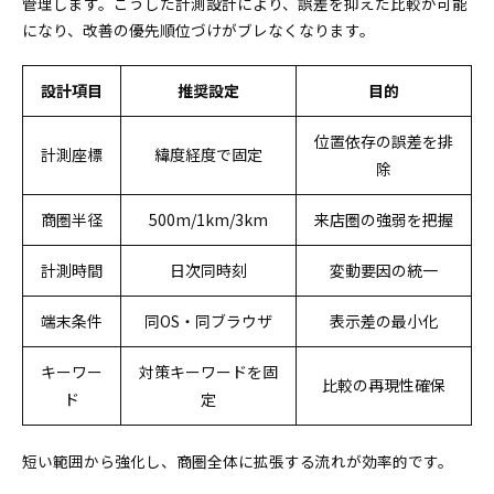
管理します。こうした計測設計により、誤差を抑えた比較が可能
になり、改善の優先順位づけがブレなくなります。
設計項目
推奨設定
目的
位置依存の誤差を排
計測座標
緯度経度で固定
除
商圏半径
500m/1km/3km
来店圏の強弱を把握
計測時間
日次同時刻
変動要因の統一
端末条件
同OS・同ブラウザ
表示差の最小化
キーワー
対策キーワードを固
比較の再現性確保
ド
定
短い範囲から強化し、商圏全体に拡張する流れが効率的です。