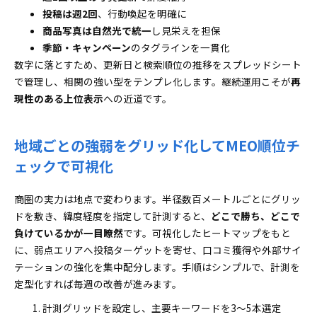
投稿は週2回
、行動喚起を明確に
商品写真は自然光で統一
し見栄えを担保
季節・キャンペーン
のタグラインを一貫化
数字に落とすため、更新日と検索順位の推移をスプレッドシート
で管理し、相関の強い型をテンプレ化します。継続運用こそが
再
現性のある上位表示
への近道です。
地域ごとの強弱をグリッド化してMEO順位チ
ェックで可視化
商圏の実力は地点で変わります。半径数百メートルごとにグリッ
ドを敷き、緯度経度を指定して計測すると、
どこで勝ち、どこで
負けているかが一目瞭然
です。可視化したヒートマップをもと
に、弱点エリアへ投稿ターゲットを寄せ、口コミ獲得や外部サイ
テーションの強化を集中配分します。手順はシンプルで、計測を
定型化すれば毎週の改善が進みます。
計測グリッドを設定し、主要キーワードを3〜5本選定