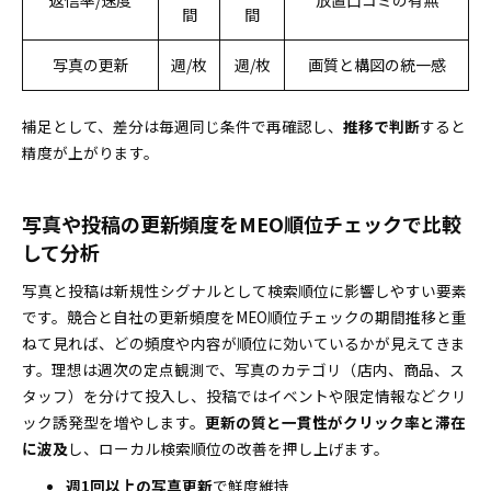
返信率/速度
放置口コミの有無
間
間
写真の更新
週/枚
週/枚
画質と構図の統一感
補足として、差分は毎週同じ条件で再確認し、
推移で判断
すると
精度が上がります。
写真や投稿の更新頻度をMEO順位チェックで比較
して分析
写真と投稿は新規性シグナルとして検索順位に影響しやすい要素
です。競合と自社の更新頻度をMEO順位チェックの期間推移と重
ねて見れば、どの頻度や内容が順位に効いているかが見えてきま
す。理想は週次の定点観測で、写真のカテゴリ（店内、商品、ス
タッフ）を分けて投入し、投稿ではイベントや限定情報などクリ
ック誘発型を増やします。
更新の質と一貫性がクリック率と滞在
に波及
し、ローカル検索順位の改善を押し上げます。
週1回以上の写真更新
で鮮度維持