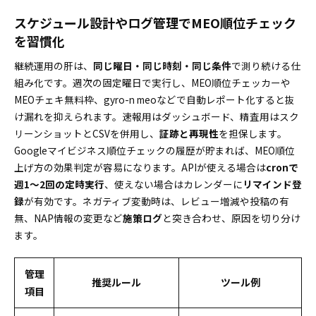
スケジュール設計やログ管理でMEO順位チェック
を習慣化
継続運用の肝は、
同じ曜日・同じ時刻・同じ条件
で測り続ける仕
組み化です。週次の固定曜日で実行し、MEO順位チェッカーや
MEOチェキ無料枠、gyro-n meoなどで自動レポート化すると抜
け漏れを抑えられます。速報用はダッシュボード、精査用はスク
リーンショットとCSVを併用し、
証跡と再現性
を担保します。
Googleマイビジネス順位チェックの履歴が貯まれば、MEO順位
上げ方の効果判定が容易になります。APIが使える場合は
cronで
週1〜2回の定時実行
、使えない場合はカレンダーに
リマインド登
録
が有効です。ネガティブ変動時は、レビュー増減や投稿の有
無、NAP情報の変更など
施策ログ
と突き合わせ、原因を切り分け
ます。
管理
推奨ルール
ツール例
項目