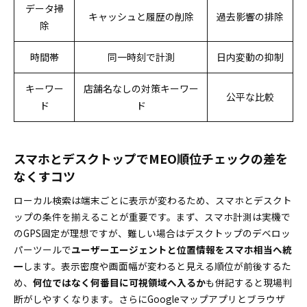
データ掃
キャッシュと履歴の削除
過去影響の排除
除
時間帯
同一時刻で計測
日内変動の抑制
キーワー
店舗名なしの対策キーワー
公平な比較
ド
ド
スマホとデスクトップでMEO順位チェックの差を
なくすコツ
ローカル検索は端末ごとに表示が変わるため、スマホとデスクト
ップの条件を揃えることが重要です。まず、スマホ計測は実機で
のGPS固定が理想ですが、難しい場合はデスクトップのデベロッ
パーツールで
ユーザーエージェントと位置情報をスマホ相当へ統
一
します。表示密度や画面幅が変わると見える順位が前後するた
め、
何位ではなく何番目に可視領域へ入るか
も併記すると現場判
断がしやすくなります。さらにGoogleマップアプリとブラウザ