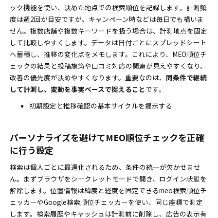
ック機能を使い、決めた地点での検索順位を記録します。計測頻
度は週2回が目安ですが、キャンペーン時などは毎日でも構いま
せん。複数店舗や複数キーワードを扱う場合は、計測地点を固定
して比較しやすくします。データは日付ごとにスプレッドシート
へ蓄積し、推移の変化点をメモします。これにより、MEO順位チ
ェックの結果と投稿施策や口コミ対応の関連が見えやすくなり、
改善の優先度が決めやすくなります。重要なのは、
同条件で継続
して計測し、変動を事実ベースで捉えること
です。
初期設定と推移確認の基本サイクルを提示する
パーソナライズを避けてMEO順位チェックを正確
に行う設定
検索は個人ごとに最適化されるため、条件の統一が欠かせませ
ん。まずブラウザをシークレットモードで開き、ログイン状態を
解除します。位置情報は緯度と経度を固定できるmeo検索順位チ
ェッカーやGoogle検索順位チェッカーを使い、同じ座標で測定
します。検索履歴やキャッシュは計測前に削除し、広告の表示有