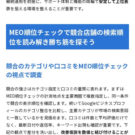
継続運用を前提に、サポート体制と機能の両輪で
安定して上位表
示
を狙える環境を整えることが重要です。
MEO順位チェックで競合店舗の検索順
位を読み解き勝ち筋を探そう
競合のカテゴリや口コミをMEO順位チェック
の視点で調査
競合の強さはカテゴリ設定と口コミの量質に表れます。まずは
MEO順位チェックの計測地点を主要商圏で複数指定し、同一条件
で競合の表示順位を確認します。続いてGoogleビジネスプロフ
ィールのカテゴリ整合を比較し、主要カテゴリが市場の検索意図
と一致しているかを見極めます。口コミは件数と平均評価だけで
なく、最新日付や返信率、キーワード出現も確認が重要です。下
記の観点で差分を洗い出し、
改善仮説を数値と結び付けることが