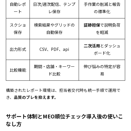
自動レポ
日次/週次配信、テンプ
手作業の削減と報告
ート
レ保存
の標準化
スクショ
検索結果やグリッドの
証跡担保
で説明負荷
保存
自動保存
を軽減
二次活用
とダッシュ
出力形式
CSV、PDF、api
ボード化
期間・店舗・キーワー
伸び悩みの特定が容
比較機能
ド比較
易
構築されたレポート環境は、担当者交代時も統一手順で運用で
き、
品質のブレを抑えます。
サポート体制とMEO順位チェック導入後の使いこ
なし方