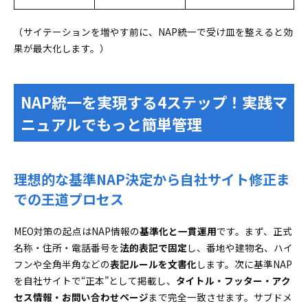
（サイテーションを増やす前に、NAP統一で受け皿を整えると効
果が最大化します。）
NAP統一を実現する4ステップ！実践マ
ニュアルでもっと簡単管理
理想的な基準NAP決定から自社サイト修正ま
での王道プロセス
MEO対策の起点はNAP情報の
基準化と一貫運用
です。まず、正式
名称・住所・電話番号を
法的表記で固定
し、番地や建物名、ハイ
フンや全角半角などの
表記ルールを文書化
します。次に基準NAP
を自社サイトで“正本”として掲載し、
タイトル・フッター・アク
セス情報・お問い合わせページ
まで完全一致させます。サブドメ