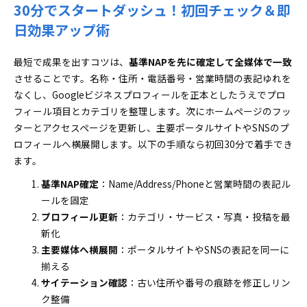
30分でスタートダッシュ！初回チェック＆即
日効果アップ術
最短で成果を出すコツは、
基準NAPを先に確定して全媒体で一致
させることです。名称・住所・電話番号・営業時間の表記ゆれを
なくし、Googleビジネスプロフィールを正本としたうえでプロ
フィール項目とカテゴリを整理します。次にホームページのフッ
ターとアクセスページを更新し、主要ポータルサイトやSNSのプ
ロフィールへ横展開します。以下の手順なら初回30分で着手でき
ます。
基準NAP確定
：Name/Address/Phoneと営業時間の表記ル
ールを固定
プロフィール更新
：カテゴリ・サービス・写真・投稿を最
新化
主要媒体へ横展開
：ポータルサイトやSNSの表記を同一に
揃える
サイテーション確認
：古い住所や番号の痕跡を修正しリン
ク整備