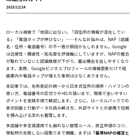
2025/12/24
ローカル検索で「地図に出ない」「旧住所の情報が混在してい
る」「電話タップが伸びない」——そんなお悩みは、NAP（店舗
名・住所・電話番号）の不一致が原因かもしれません。Google
は近接性・関連性・知名度を評価軸にしていますが、NAPの整合
が取れていないと認識精度が下がり、露出機会を逃しやすくなり
ます。実際、Googleビジネスプロフィールの情報更新だけで経
路案内や電話タップが増えた事例は少なくありません。
本記事では、名称表記の統一から日本式住所の順序・ハイフンの
使い方、電話番号の区切りや+81の扱いまで、現場で迷いやすい
ポイントを実践手順で解説します。さらに、ローカルパックでの
表示回数と行動データの読み解き方、外部サイトとの連携で信頼
を積み上げる流れも整理します。
多店舗や多言語運用でも崩れない管理ルール、修正申請のコツ、
移転時の失敗しない段取りまで網羅。まずは
「基準NAPの確定と