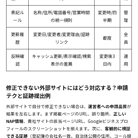
表記ル
名称/住所/電話番号/営業時間
変更時/四
管
ール
の統一規則
半期
理
更新履
変更日/変更者/変更理由/証跡
全
都度
歴
リンク
員
反映確
キャッシュ更新/表示確認/検索
変更後3
運
認
表示の差異
日内
用
修正できない外部サイトにはどう対応する？申請
テクと証跡提出例
外部サイトで自分で修正できない場合は、
運営者への申請品質
が
結果を左右します。まず掲載ページのURL、誤り箇所、
正しい
NAP情報
、貴社サイトの該当ページURL、Googleビジネスプロ
フィールのスクリーンショットを揃えます。次に、
客観的に検証
できる証跡
（登記簿の会社名一致、自治体公開の住所、コール録