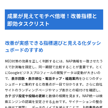
成果が見えてモチベ倍増！改善指標と
即効タスクリスト
改善が実感できる指標選びと見える化ダッシ
ュボードのすすめ
MEO対策の効果を正しく判断するには、NAP情報を一致させたう
えで計測軸を固定し、同一期間で比較することが重要です。とく
にGoogleビジネスプロフィールの閲覧データは変動が大きいの
で、
表示回数・表示順位・電話タップ・経路案内
をひとつのダッ
シュボードに集約すると改善点が一目で分かります。さらに自社
サイトのランディングページやマップ表示との紐付けを確認し、
カテゴリ設定や投稿の更新
と数値の相関を見ます。NAP統一は検
索エンジンの認識を安定させる土台です。サイテーションの整合
も併せて管理し、データのノイズを減らすことで、
上位表示のボ