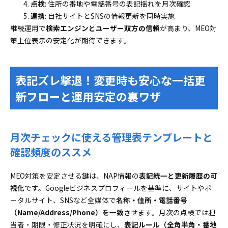
点検
: 住所の番地や電話番号の表記揺れを月次確認
連携
: 自社サイトとSNSの情報更新を同時実施
継続運用で
検索エンジンとユーザー双方の信頼
が高まり、MEO対
策上位表示の安定化が期待できます。
表記ズレ撃退！変更時も安心な一括更
新フローと運用安定の裏ワザ
月次チェックに使える管理表テンプレートと
確認頻度のススメ
MEO対策を安定させる鍵は、NAP情報の
表記統一と更新履歴の可
視化
です。Googleビジネスプロフィールを基準に、サイトやポ
ータルサイト、SNSなど全媒体で
名称・住所・電話番号
（Name/Address/Phone）を一致
させます。月次の点検では担
当者・期限・修正状況を明確にし、
表記ルール（全角半角・番地