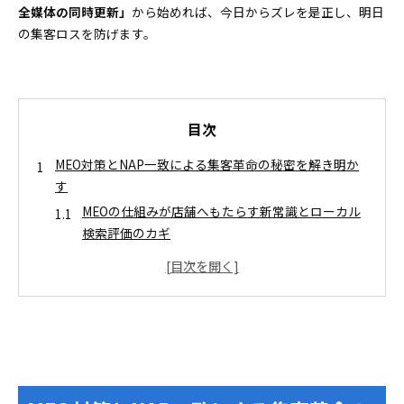
全媒体の同時更新」
から始めれば、今日からズレを是正し、明日
の集客ロスを防げます。
目次
MEO対策とNAP一致による集客革命の秘密を解き明か
す
MEOの仕組みが店舗へもたらす新常識とローカル
検索評価のカギ
NAP一致でGoogleから選ばれる店舗へ！認知精度
が格段に向上する理由
NAPとは何か？読み方や押さえておくべき基本ポイン
トを大公開
店舗名や住所や電話番号を統一するゴールデンル
ール
NAP一致のすごい効果とズレが招くリスクを事例で解