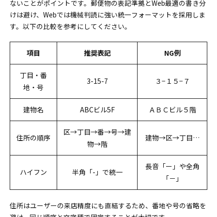
ないことがポイントです。郵便物の表記準拠とWeb最適の書き分
けは避け、Webでは機械判読に強い統一フォーマットを採用しま
す。以下の比較を参考にしてください。
項目
推奨表記
NG例
丁目・番
3-15-7
３−１５−７
地・号
建物名
ABCビル5F
ＡＢＣビル５階
区→丁目→番→号→建
住所の順序
建物→区→丁目…
物→階
長音「ー」や全角
ハイフン
半角「-」で統一
「－」
住所はユーザーの来店精度にも直結するため、番地や号の省略を