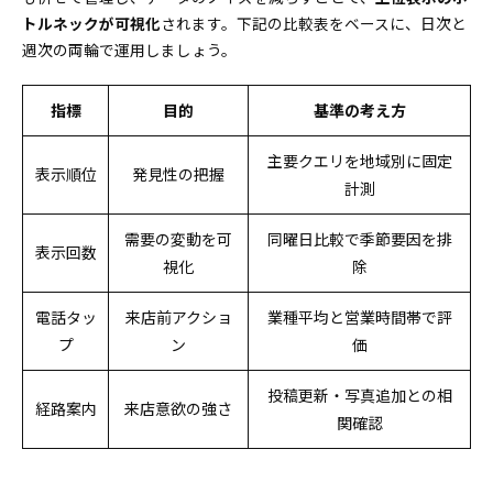
トルネックが可視化
されます。下記の比較表をベースに、日次と
週次の両輪で運用しましょう。
指標
目的
基準の考え方
主要クエリを地域別に固定
表示順位
発見性の把握
計測
需要の変動を可
同曜日比較で季節要因を排
表示回数
視化
除
電話タッ
来店前アクショ
業種平均と営業時間帯で評
プ
ン
価
投稿更新・写真追加との相
経路案内
来店意欲の強さ
関確認