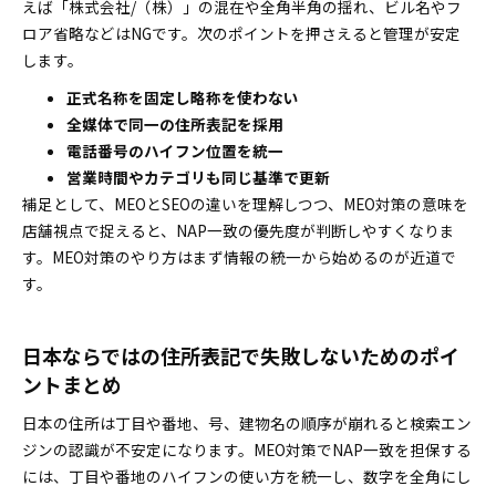
えば「株式会社/（株）」の混在や全角半角の揺れ、ビル名やフ
ロア省略などはNGです。次のポイントを押さえると管理が安定
します。
正式名称を固定し略称を使わない
全媒体で同一の住所表記を採用
電話番号のハイフン位置を統一
営業時間やカテゴリも同じ基準で更新
補足として、MEOとSEOの違いを理解しつつ、MEO対策の意味を
店舗視点で捉えると、NAP一致の優先度が判断しやすくなりま
す。MEO対策のやり方はまず情報の統一から始めるのが近道で
す。
日本ならではの住所表記で失敗しないためのポイ
ントまとめ
日本の住所は丁目や番地、号、建物名の順序が崩れると検索エン
ジンの認識が不安定になります。MEO対策でNAP一致を担保する
には、丁目や番地のハイフンの使い方を統一し、数字を全角にし