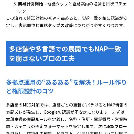
簡易計測開始
：電話タップと経路案内の増減を日次でチェ
ック
この流れでMEO対策の初速を高めると、NAP一致を軸に認識が安
定し、
表示順位と電話タップの改善
につながりやすくなります。
多店舗や多言語での展開でもNAP一致
を崩さないプロの工夫
多拠点運用の“あるある”を解決！ルール作り
と権限設計のコツ
多店舗のMEO対策では、店舗ごとの更新がバラけるとNAP情報の
表記ズレが発生し、Googleの認識が不安定になります。まずは
本部主導の表記ルール
を定義し、名称・住所・電話番号・営業時
間・カテゴリの固定フォーマットを策定します。次に
承認フロー
を用意し、店舗側の編集はドラフト、公開は本部という二段階に