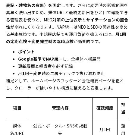
表記・建物名の有無）を固定
します。さらに変更時の影響範囲を
素早く洗い出すため、媒体URLと最終更新日をひと目で確認でき
る管理表を使うと、MEO対策の上位表示と
サイテーションの整合
性
が崩れにくくなります。NAP統一はMEOとSEOの関連性を高め
る基本施策です。小規模店舗でも運用負荷を抑えるには、
月1回
の定期点検＋変更発生時の臨時点検
が効果的です。
ポイント
Google基準でNAP統一
し、全媒体へ横展開
更新履歴と担当者
を必ず記録
月1回＋変更時
の二層チェックで抜け漏れ防止
補足として、ホームページのフッターと会社概要ページを正と
し、クローラーが拾いやすい構造に整えると安定します。
担
項目
管理内容
確認頻度
当
媒体
公式・ポータル・SNSの掲載
運
月1回
名/URL
先
用