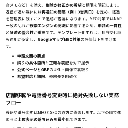
音メモなど）を添え、
削除か修正かの希望
と期限を明記します。
返信が遅い媒体には
再通知の間隔（例：3営業日）
を定め、経過
を管理表に残すことで追跡が容易になります。MEO対策ではNAP
一致の乱れが
検索エンジンの認識
に影響するため、
申請の一貫性
と証跡の整合性
が重要です。テンプレート化すれば、担当交代時
も運用が安定し、
GoogleマップMEO対策
の評価低下を防げま
す。
申請文面の要点
誤りの具体箇所
と
正確な表記
を対で提示
公式ページとGBP
のURL・画像で裏取り
希望対応と期限
、連絡先を明確化
店舗移転や電話番号変更時に絶対失敗しない実務
フロー
移転や番号変更はMEOとSEOの双方に影響します。以下の順で進
めると
上位表示の落ち込みを最小化
できます。