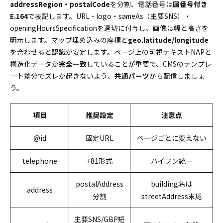
addressRegion・postalCode
を分割、電話番号は
国番号付き
E.164
で表記します。URL・logo・sameAs（主要SNS）・
openingHoursSpecificationを適切に付与し、画像は幅と高さを
明示します。マップ埋め込みの座標と
geo.latitude/longitude
を合わせると認識が安定します。ページ上の可視テキストNAPと
構造化データが
完全一致
していることが重要で、CMSのテンプレ
ート差分でズレが起きないよう、
共通パーツ
から配信しましょ
う。
項目
推奨設定
注意点
@id
固定URL
ページごとに変えない
telephone
+81形式
ハイフン統一
postalAddress
building名は
address
分割
streetAddress末尾
主要SNS/GBP短