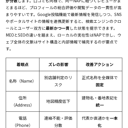
が分散
します。口コミも同様で、同一NAPに紐づくレビューがま
とまるほど、プロフィールの総合評価や閲覧データの一貫性が高
まりやすいです。Google投稿機能で最新情報を発信しつつ、SNS
やポータルサイトの情報を連携更新すると、検索エンジンのクロ
ールとユーザー双方に
最新かつ一貫
した状態を提示できます。
MEOとSEOの違いを踏まえ、ローカルの実在性はNAPで示し、ウ
ェブ全体の文脈はサイト構造と内部情報で補完するのが要点で
す。
着眼点
ズレの影響
改善アクション
別店舗判定のリ
正式名称を全媒体で
名称（Name）
スク
固定
住所
建物名・番地表記を
地図精度低下
（Address）
統一
電話
連絡不能・評価
代表か直通かを
一本
（Phone）
分散
化