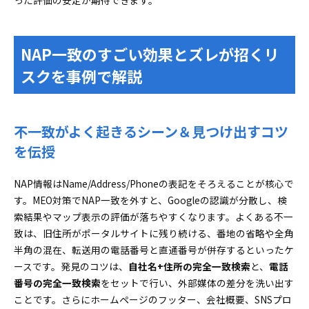
った評価の安定が期待できます。
NAP一致のすごい効果とズレが招くリ
スクを事例で解説
不一致がよく起きるシーン＆見つけ出すコツ
を伝授
NAP情報はName/Address/Phoneの表記をそろえることが核心で
す。MEO対策でNAP一致を外すと、Googleの認識が分散し、検
索結果やマップ表示の評価が落ちやすくなります。よくある不一
致は、旧住所がポータルサイトに残り続ける、番地の省略や全角
半角の混在、転送用の電話番号と直通番号が併存するといったケ
ースです。発見のコツは、
自社名+住所の完全一致検索
と、
電話
番号の完全一致検索
をセットで行い、外部媒体の差分を洗い出す
ことです。さらにホームページのフッター、会社概要、SNSプロ