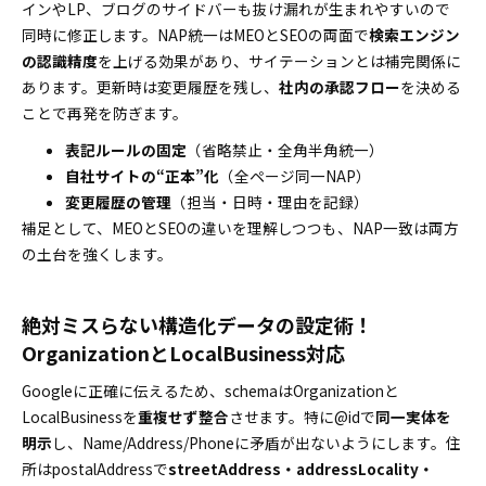
インやLP、ブログのサイドバーも抜け漏れが生まれやすいので
同時に修正します。NAP統一はMEOとSEOの両面で
検索エンジン
の認識精度
を上げる効果があり、サイテーションとは補完関係に
あります。更新時は変更履歴を残し、
社内の承認フロー
を決める
ことで再発を防ぎます。
表記ルールの固定
（省略禁止・全角半角統一）
自社サイトの“正本”化
（全ページ同一NAP）
変更履歴の管理
（担当・日時・理由を記録）
補足として、MEOとSEOの違いを理解しつつも、NAP一致は両方
の土台を強くします。
絶対ミスらない構造化データの設定術！
OrganizationとLocalBusiness対応
Googleに正確に伝えるため、schemaはOrganizationと
LocalBusinessを
重複せず整合
させます。特に@idで
同一実体を
明示
し、Name/Address/Phoneに矛盾が出ないようにします。住
所はpostalAddressで
streetAddress・addressLocality・