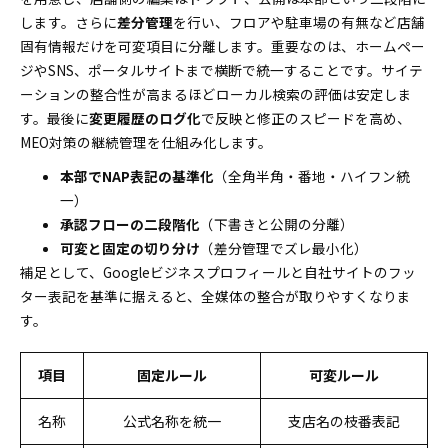
します。さらに
差分管理
を行い、フロアや駐車場の有無など店舗
固有情報だけを可変項目に分離します。重要なのは、ホームペー
ジやSNS、ポータルサイトまで横断で統一することです。サイテ
ーションの整合性が高まるほどローカル検索の評価は安定しま
す。最後に
変更履歴のログ化
で反映と修正のスピードを高め、
MEO対策の継続管理を仕組み化します。
本部でNAP表記の基準化
（全角半角・番地・ハイフン統
一）
承認フローの二段階化
（下書きと公開の分離）
可変と固定の切り分け
（差分管理でズレ最小化）
補足として、Googleビジネスプロフィールと自社サイトのフッ
ター表記を基準に据えると、全媒体の整合が取りやすくなりま
す。
項目
固定ルール
可変ルール
名称
公式名称を統一
支店名の枝番表記