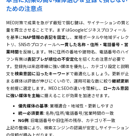
ための注意点
MEO対策で成果を急がず最短で掴む鍵は、サイテーションの質と
量を両立させることです。まずはGoogleビジネスプロフィール
を基準に
NAP情報の表記を固定
し、業種ポータルや地域ディレク
トリ、SNSのプロフィールへ
一貫した名称・住所・電話番号・営
業時間
を反映します。特に住所の番地や建物名、電話番号のハイ
フン有無は
表記ブレが順位の不安定化
を招くため注意が必要で
す。登録先は来店導線に強い媒体を優先し、カテゴリ設定と説明
文を
検索意図に沿ったキーワード
で最適化しましょう。更新が止
まる媒体は評価が伸びにくいので、運用可能な数に絞り
継続更新
を前提に選定します。MEOとSEOの違いを理解し、
ローカル意図
に強い媒体を主軸
に据えることが効果を加速させます。
優先媒体の基準
: 業種適合・地域性・更新しやすさ
統一必須要素
: 名称/住所/電話番号/営業時間の一致
NG例
: 旧電話番号や旧住所の残存、カテゴリ不一致
上記の整備により、検索エンジンの認識が安定しサイテーション
の信頼が積み上がります。