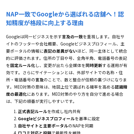
NAP一致でGoogleから選ばれる店舗へ！認
知精度が格段に向上する理由
Googleは同一ビジネスを示す
言及の一致
を重視します。自社サ
イトのフッターや会社概要、Googleビジネスプロフィール、主
要ポータルの情報に
表記の差異がない
ほど、同一主体として統合
的に評価されます。住所の丁目や号、全角半角、電話番号の表記
を
固定ルール化
し、変更が出たら全媒体を
同時更新
する運用が有
効です。さらにサイテーションとは、外部サイトでの名称・住
所・電話番号の
言及
のことで、数と整合が信頼の裏づけになりま
す。MEO対策の意味は、地図上位で選ばれる確率を高める
認識精
度の最適化
にあります。MEO対策のやり方を自分で進める場合
は、下記の順番が実行しやすいです。
正式表記ルール
を作成し社内共有
Googleビジネスプロフィール
を基準に設定
自社サイトと主要ポータル
のNAPを同期
口コミ対応と投稿
で最新性を維持