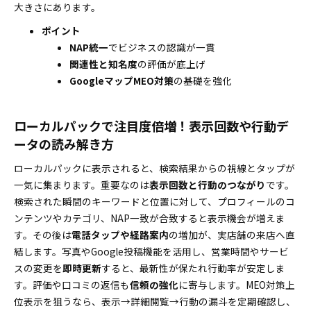
大きさにあります。
表記ズレ撃退！変更時も安心な一括更新フローと運用
安定の裏ワザ
ポイント
月次チェックに使える管理表テンプレートと確認
NAP統一
でビジネスの認識が一貫
頻度のススメ
関連性と知名度
の評価が底上げ
GoogleマップMEO対策
の基礎を強化
成果が見えてモチベ倍増！改善指標と即効タスクリス
ト
改善が実感できる指標選びと見える化ダッシュボ
ローカルパックで注目度倍増！表示回数や行動デ
ードのすすめ
ータの読み解き方
30分でスタートダッシュ！初回チェック＆即日効
ローカルパックに表示されると、検索結果からの視線とタップが
果アップ術
一気に集まります。重要なのは
表示回数と行動のつながり
です。
多店舗や多言語での展開でもNAP一致を崩さないプロ
検索された瞬間のキーワードと位置に対して、プロフィールのコ
の工夫
ンテンツやカテゴリ、NAP一致が合致すると表示機会が増えま
多拠点運用の“あるある”を解決！ルール作りと権
す。その後は
電話タップや経路案内
の増加が、実店舗の来店へ直
限設計のコツ
結します。写真やGoogle投稿機能を活用し、営業時間やサービ
多言語表記や翻訳時でもブレない固有名詞ルール
スの変更を
即時更新
すると、最新性が保たれ行動率が安定しま
を公開
す。評価や口コミの返信も
信頼の強化
に寄与します。MEO対策上
MEO対策でよくある疑問を今すぐ解決！プロが答える
位表示を狙うなら、表示→詳細閲覧→行動の漏斗を定期確認し、