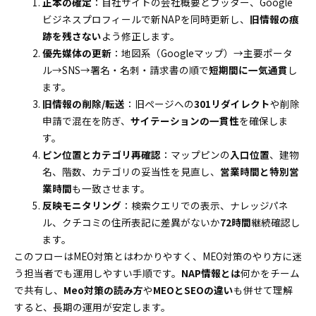
正本の確定
：自社サイトの会社概要とフッター、Google
ビジネスプロフィールで新NAPを同時更新し、
旧情報の痕
跡を残さない
よう修正します。
優先媒体の更新
：地図系（Googleマップ）→主要ポータ
ル→SNS→署名・名刺・請求書の順で
短期間に一気通貫
し
ます。
旧情報の削除/転送
：旧ページへの
301リダイレクト
や削除
申請で混在を防ぎ、
サイテーションの一貫性
を確保しま
す。
ピン位置とカテゴリ再確認
：マップピンの
入口位置
、建物
名、階数、カテゴリの妥当性を見直し、
営業時間と特別営
業時間
も一致させます。
反映モニタリング
：検索クエリでの表示、ナレッジパネ
ル、クチコミの住所表記に差異がないか
72時間
継続確認し
ます。
このフローはMEO対策とはわかりやすく、MEO対策のやり方に迷
う担当者でも運用しやすい手順です。
NAP情報とは
何かをチーム
で共有し、
Meo対策の読み方
や
MEOとSEOの違い
も併せて理解
すると、長期の運用が安定します。