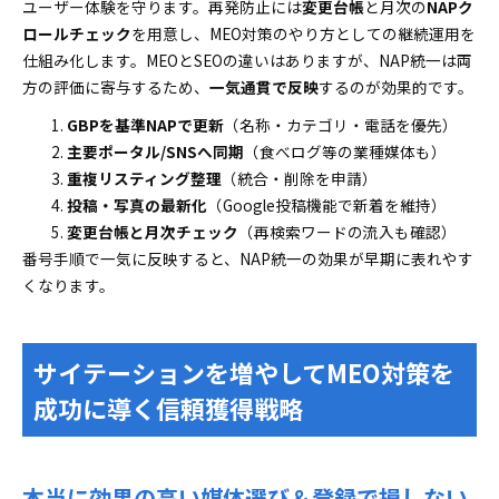
ユーザー体験を守ります。再発防止には
変更台帳
と月次の
NAPク
ロールチェック
を用意し、MEO対策のやり方としての継続運用を
仕組み化します。MEOとSEOの違いはありますが、NAP統一は両
方の評価に寄与するため、
一気通貫で反映
するのが効果的です。
GBPを基準NAPで更新
（名称・カテゴリ・電話を優先）
主要ポータル/SNSへ同期
（食べログ等の業種媒体も）
重複リスティング整理
（統合・削除を申請）
投稿・写真の最新化
（Google投稿機能で新着を維持）
変更台帳と月次チェック
（再検索ワードの流入も確認）
番号手順で一気に反映すると、NAP統一の効果が早期に表れやす
くなります。
サイテーションを増やしてMEO対策を
成功に導く信頼獲得戦略
本当に効果の高い媒体選び＆登録で損しない