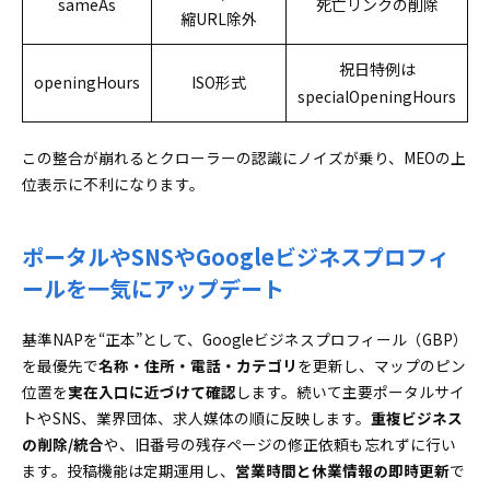
sameAs
死亡リンクの削除
縮URL除外
祝日特例は
openingHours
ISO形式
specialOpeningHours
この整合が崩れるとクローラーの認識にノイズが乗り、MEOの上
位表示に不利になります。
ポータルやSNSやGoogleビジネスプロフィ
ールを一気にアップデート
基準NAPを“正本”として、Googleビジネスプロフィール（GBP）
を最優先で
名称・住所・電話・カテゴリ
を更新し、マップのピン
位置を
実在入口に近づけて確認
します。続いて主要ポータルサイ
トやSNS、業界団体、求人媒体の順に反映します。
重複ビジネス
の削除/統合
や、旧番号の残存ページの修正依頼も忘れずに行い
ます。投稿機能は定期運用し、
営業時間と休業情報の即時更新
で