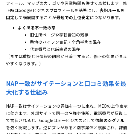
フィール、マップのカテゴリや営業時間も併せて点検します。修
正時はGoogleビジネスプロフィールを基準にし、
表記ルールを
固定
して横展開することが
最短での上位安定
につながります。
よくある不一致の芽
旧住所ページや移転告知の残存
番地のハイフン表記・全角半角の混在
代表番号と店舗直通の混在
（まずは重複と旧情報の削除から着手すると、修正の効果が見え
やすくなります。）
NAP一致がサイテーションと口コミ効果を最
大化する仕組み
NAP一致はサイテーションの評価を一つに束ね、MEOの上位表示
に効きます。外部サイトで同一の名称や住所、電話番号が反復し
て言及されると、Googleは同一ビジネスとして
信頼のシグナル
を強く認識します。逆にズレがあると別事業体と誤解され、
評価