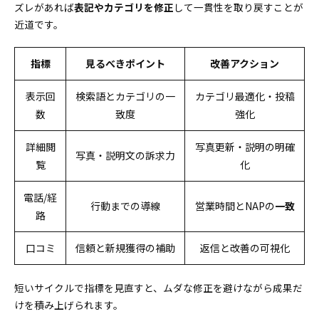
FAQ
ズレがあれば
表記やカテゴリを修正
して一貫性を取り戻すことが
近道です。
専門家が運用現場でよく聞く“つまずき”をわかり
やすく回答
指標
見るべきポイント
改善アクション
表示回
検索語とカテゴリの一
カテゴリ最適化・投稿
数
致度
強化
詳細閲
写真更新・説明の明確
写真・説明文の訴求力
覧
化
電話/経
行動までの導線
営業時間とNAPの
一致
路
口コミ
信頼と新規獲得の補助
返信と改善の可視化
短いサイクルで指標を見直すと、ムダな修正を避けながら成果だ
けを積み上げられます。