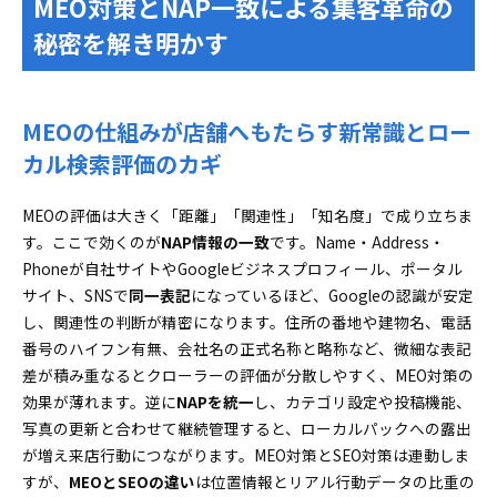
MEO対策とNAP一致による集客革命の
説
秘密を解き明かす
不一致がよく起きるシーン＆見つけ出すコツを伝
授
NAP一致がサイテーションと口コミ効果を最大化
MEOの仕組みが店舗へもたらす新常識とロー
する仕組み
カル検索評価のカギ
NAP統一を実現する4ステップ！実践マニュアルでもっ
と簡単管理
MEOの評価は大きく「距離」「関連性」「知名度」で成り立ちま
理想的な基準NAP決定から自社サイト修正までの
す。ここで効くのが
NAP情報の一致
です。Name・Address・
王道プロセス
Phoneが自社サイトやGoogleビジネスプロフィール、ポータル
ポータルやSNSやGoogleビジネスプロフィールを
サイト、SNSで
同一表記
になっているほど、Googleの認識が安定
一気にアップデート
し、関連性の判断が精密になります。住所の番地や建物名、電話
サイテーションを増やしてMEO対策を成功に導く信頼
番号のハイフン有無、会社名の正式名称と略称など、微細な表記
獲得戦略
差が積み重なるとクローラーの評価が分散しやすく、MEO対策の
本当に効果の高い媒体選び＆登録で損しないため
効果が薄れます。逆に
NAPを統一
し、カテゴリ設定や投稿機能、
の注意点
写真の更新と合わせて継続管理すると、ローカルパックへの露出
が増え来店行動につながります。MEO対策とSEO対策は連動しま
レビューや写真や投稿の一貫性で評価アップを実
すが、
MEOとSEOの違い
感しよう
は位置情報とリアル行動データの比重の