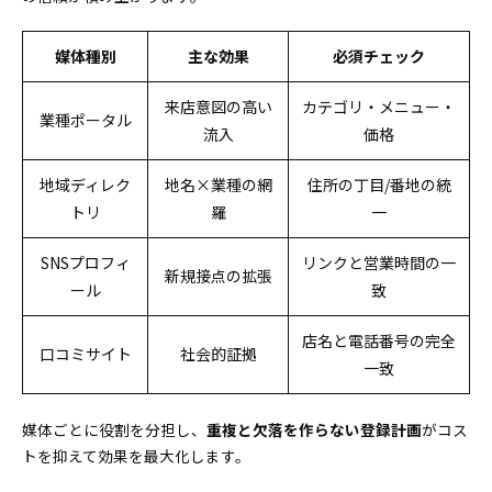
媒体種別
主な効果
必須チェック
来店意図の高い
カテゴリ・メニュー・
業種ポータル
流入
価格
地域ディレク
地名×業種の網
住所の丁目/番地の統
トリ
羅
一
SNSプロフィ
リンクと営業時間の一
新規接点の拡張
ール
致
店名と電話番号の完全
口コミサイト
社会的証拠
一致
媒体ごとに役割を分担し、
重複と欠落を作らない登録計画
がコス
トを抑えて効果を最大化します。