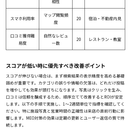
相性
マップ閲覧頻
スマホ利用率
20
宿泊・不動産内見
度
口コミ獲得難
自然なレビュ
20
レストラン・教室
易度
ー数
スコアが低い時に優先すべき改善ポイント
スコアが伸びない場合は、まず検索結果の表示精度を高める基礎
固めが重要です。カテゴリの誤りや情報の欠落は、どれだけ投稿
を増やしても効果が頭打ちになります。写真はクリックを生み、
口コミは信頼を醸成するため、順序立てて改善するとROIが安定
します。以下の手順で実施し、1～2週間単位で指標を確認してく
ださい。特に施設写真と営業時間の正確性は来店の直前行動に影
響します。MEO対策の効果は定期の更新とユーザー返信の質で持
続します。