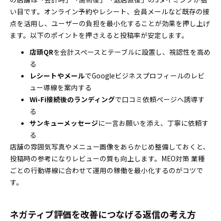
い目です。オンライン予約やレシート、会員メールなど既存の接
点を活用し、ユーザーの負担を最小化することが効果を押し上げ
ます。以下のポイントを押さえると投稿率が安定します。
店頭QR
を会計スペースとテーブルに設置し、視認性を高め
る
レシートやメール
でGoogleビジネスプロフィールのレビ
ュー導線を案内する
Wi-Fi接続後のランディング
で口コミ依頼ページへ誘導す
る
サンキューメッセージ
に一言お願いを添え、丁寧に依頼す
る
店舗の雰囲気写真やメニュー画像をあらかじめ整備しておくと、
投稿時の参考になりレビューの質も向上します。MEO対策 業種
ごとの行動導線に合わせて運用の稼働を最小化するのがコツで
す。
ネガティブ評価を改善につなげる返信の考え方