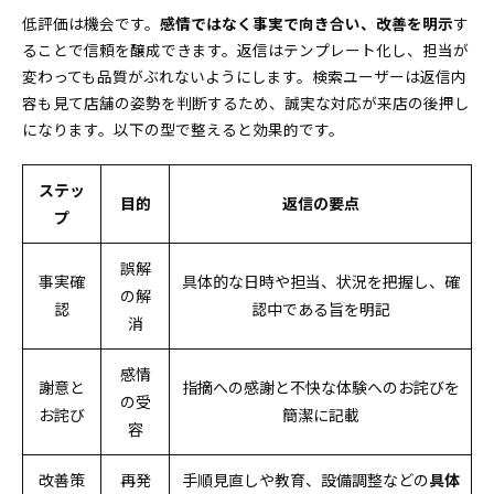
低評価は機会です。
感情ではなく事実で向き合い、改善を明示
す
ることで信頼を醸成できます。返信はテンプレート化し、担当が
変わっても品質がぶれないようにします。検索ユーザーは返信内
容も見て店舗の姿勢を判断するため、誠実な対応が来店の後押し
になります。以下の型で整えると効果的です。
ステッ
目的
返信の要点
プ
誤解
事実確
具体的な日時や担当、状況を把握し、確
の解
認
認中である旨を明記
消
感情
謝意と
指摘への感謝と不快な体験へのお詫びを
の受
お詫び
簡潔に記載
容
改善策
再発
手順見直しや教育、設備調整などの
具体