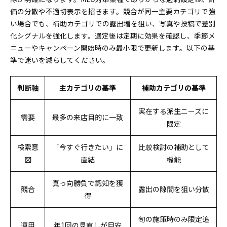
価の分散や不適切表示を招きます。競合が同一主要カテゴリで強
い場合でも、補助カテゴリでの露出増を狙い、写真や投稿で差別
化シグナルを強化します。選定後は定期に効果を確認し、季節メ
ニューやキャンペーン開始時のみ最小限で更新します。以下の基
準で迷いを減らしてください。
判断軸
主カテゴリの基準
補助カテゴリの基準
実在する派生ニーズに
需要
最多の来店目的に一致
限定
検索意
「今すぐ行きたい」に
比較検討の補助として
図
直結
機能
真っ向勝負で認知を獲
競合
露出の隙間を狙い分散
得
旬の施策時のみ限定追
運用
年1回の見直しが目安