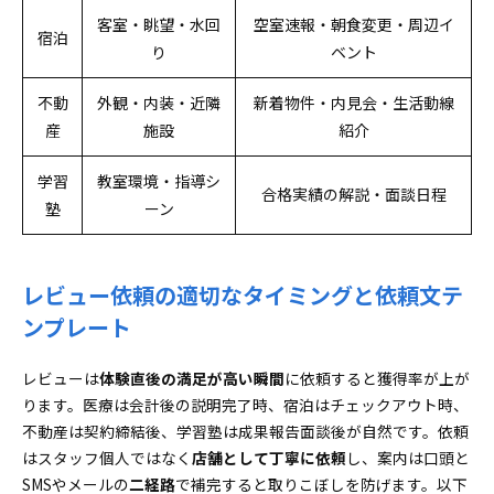
客室・眺望・水回
空室速報・朝食変更・周辺イ
宿泊
り
ベント
不動
外観・内装・近隣
新着物件・内見会・生活動線
産
施設
紹介
学習
教室環境・指導シ
合格実績の解説・面談日程
塾
ーン
レビュー依頼の適切なタイミングと依頼文テ
ンプレート
レビューは
体験直後の満足が高い瞬間
に依頼すると獲得率が上が
ります。医療は会計後の説明完了時、宿泊はチェックアウト時、
不動産は契約締結後、学習塾は成果報告面談後が自然です。依頼
はスタッフ個人ではなく
店舗として丁寧に依頼
し、案内は口頭と
SMSやメールの
二経路
で補完すると取りこぼしを防げます。以下