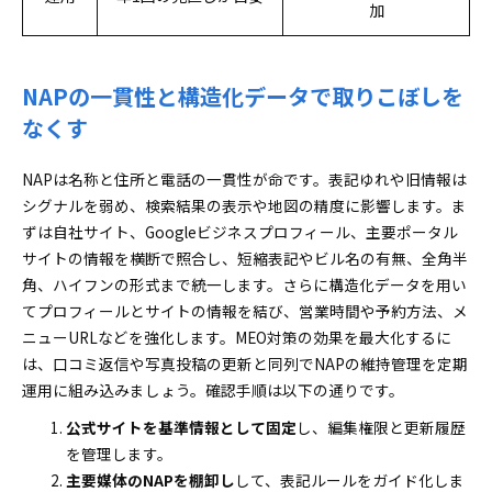
加
NAPの一貫性と構造化データで取りこぼしを
なくす
NAPは名称と住所と電話の一貫性が命です。表記ゆれや旧情報は
シグナルを弱め、検索結果の表示や地図の精度に影響します。ま
ずは自社サイト、Googleビジネスプロフィール、主要ポータル
サイトの情報を横断で照合し、短縮表記やビル名の有無、全角半
角、ハイフンの形式まで統一します。さらに構造化データを用い
てプロフィールとサイトの情報を結び、営業時間や予約方法、メ
ニューURLなどを強化します。MEO対策の効果を最大化するに
は、口コミ返信や写真投稿の更新と同列でNAPの維持管理を定期
運用に組み込みましょう。確認手順は以下の通りです。
公式サイトを基準情報として固定
し、編集権限と更新履歴
を管理します。
主要媒体のNAPを棚卸し
して、表記ルールをガイド化しま