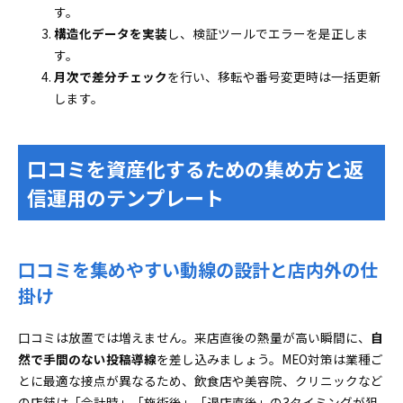
す。
構造化データを実装
し、検証ツールでエラーを是正しま
す。
月次で差分チェック
を行い、移転や番号変更時は一括更新
します。
口コミを資産化するための集め方と返
信運用のテンプレート
口コミを集めやすい動線の設計と店内外の仕
掛け
口コミは放置では増えません。来店直後の熱量が高い瞬間に、
自
然で手間のない投稿導線
を差し込みましょう。MEO対策は業種ご
とに最適な接点が異なるため、飲食店や美容院、クリニックなど
の店舗は「会計時」「施術後」「退店直後」の3タイミングが狙