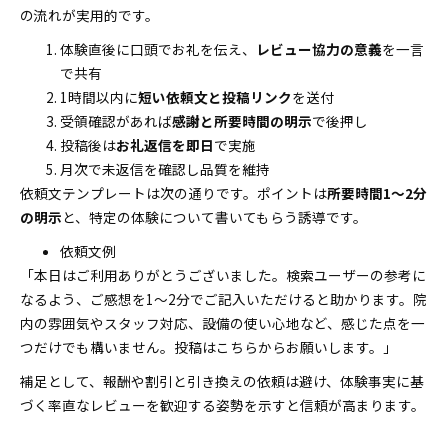
の流れが実用的です。
体験直後に口頭でお礼を伝え、
レビュー協力の意義
を一言
で共有
1時間以内に
短い依頼文と投稿リンク
を送付
受領確認があれば
感謝と所要時間の明示
で後押し
投稿後は
お礼返信を即日
で実施
月次で未返信を確認し品質を維持
依頼文テンプレートは次の通りです。ポイントは
所要時間1〜2分
の明示
と、特定の体験について書いてもらう誘導です。
依頼文例
「本日はご利用ありがとうございました。検索ユーザーの参考に
なるよう、ご感想を1〜2分でご記入いただけると助かります。院
内の雰囲気やスタッフ対応、設備の使い心地など、感じた点を一
つだけでも構いません。投稿はこちらからお願いします。」
補足として、報酬や割引と引き換えの依頼は避け、体験事実に基
づく率直なレビューを歓迎する姿勢を示すと信頼が高まります。