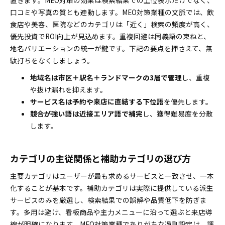
置きます。MEO対策の効果は検索結果での上位表示だけでなく、
口コミや写真の質とも連動します。MEO対策業種の文脈では、飲
食店や美容、医院などのカテゴリは「近く」検索の頻度が高く、
優先投資でROI向上が見込めます。重複回避は同義語の束ねと、
地名バリエーションの統一が鍵です。下記の要点を押さえて、無
駄打ちをなくしましょう。
地域名は市区＋駅名＋ランドマークの3層で管理
し、重複
や抜け漏れを抑えます。
サービス名は予約や来店に直結する下位語
を優先します。
競合が強い語は近接エリア語で補完
し、獲得難易度を分散
します。
カテゴリの主従関係と補助カテゴリの選び方
主要カテゴリはユーザーが最も求めるサービスと一致させ、一本
化することが基本です。補助カテゴリは実際に提供している派生
サービスのみを厳選し、検索結果での誤解や品質低下を防ぎま
す。多用は避け、看板商品や主力メニューに沿って選ぶと来店導
線が明確になります。MEO対策業種でありがちな過剰設定は、評