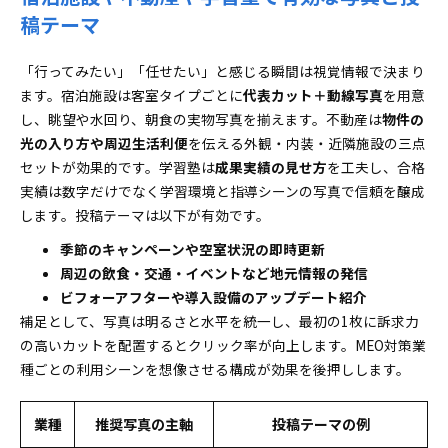
稿テーマ
「行ってみたい」「任せたい」と感じる瞬間は視覚情報で決まり
ます。宿泊施設は客室タイプごとに
代表カット＋動線写真
を用意
し、眺望や水回り、朝食の実物写真を揃えます。不動産は
物件の
光の入り方や周辺生活利便
を伝える外観・内装・近隣施設の三点
セットが効果的です。学習塾は
成果実績の見せ方
を工夫し、合格
実績は数字だけでなく学習環境と指導シーンの写真で信頼を醸成
します。投稿テーマは以下が有効です。
季節のキャンペーンや空室状況の即時更新
周辺の飲食・交通・イベントなど地元情報の発信
ビフォーアフターや導入設備のアップデート紹介
補足として、写真は明るさと水平を統一し、最初の1枚に訴求力
の高いカットを配置するとクリック率が向上します。MEO対策業
種ごとの利用シーンを想像させる構成が効果を後押しします。
業種
推奨写真の主軸
投稿テーマの例