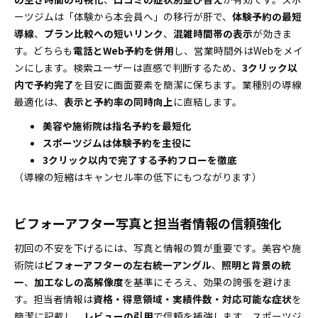
ーツジムは「体験から本会員へ」の移行が肝で、
体験予約の最短
導線
、
プラン比較への短いリンク
、
混雑時間帯の表示
が効きま
す。どちらも
電話とWeb予約を併用
し、営業時間外はWebをメイ
ンにします。検索ユーザーは直感で判断するため、
3クリック以
内で予約完了
を目安に画面要素を簡潔に保ちます。業種別の導線
最適化は、
表示と予約率の同時向上
に直結します。
美容や施術院は指名予約を最短化
スポーツジムは体験予約を主役に
3クリック以内で完了する予約フローを徹底
（導線の短縮はキャンセル率の低下にもつながります）
ビフォーアフター写真と担当者情報の信頼強化
初回の不安を下げるには、写真と情報の質が重要です。美容や施
術院は
ビフォーアフターの左右統一アングル
、
照明と背景の統
一
、
加工なしの高解像度
を基準にそろえ、効果の誇張を避けま
す。担当者情報は
資格・得意領域・実績件数・対応可能な症状
を
簡潔に記載し、
レビューの引用
で信頼を補強します。スポーツジ