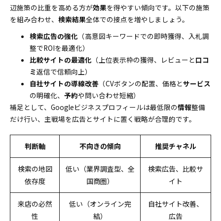
辺施策の比重を高める方が
効果
を得やすい傾向です。以下の施策
を組み合わせ、
検索結果
全体での接点を増やしましょう。
検索広告の強化
（高意図キーワードでの即時獲得、入札調
整でROIを最適化）
比較サイトの最適化
（上位表示枠の獲得、レビューと
口コ
ミ
返信で信頼向上）
自社サイトの導線改善
（CVボタンの配置、価格と
サービス
の明確化、
予約
や問い合わせ短縮）
補足として、Googleビジネスプロフィールは最低限の
情報
整備
だけ行い、主戦場を広告とサイトに置く戦略が合理的です。
判断軸
不向きの傾向
推奨チャネル
検索の地図
低い（業界調査型、全
検索広告、比較サ
依存度
国商圏）
イト
来店の必然
低い（オンライン完
自社サイト改善、
性
結）
広告