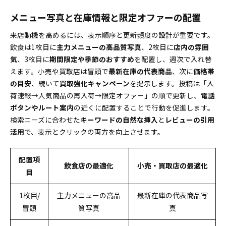
メニュー写真と在庫情報と限定オファーの配置
来店動機を高めるには、表示順序と更新頻度の設計が重要です。
飲食は1枚目に
主力メニューの高品質写真
、2枚目に
店内の雰囲
気
、3枚目に
期間限定や季節のおすすめ
を配置し、週次で入れ替
えます。小売や買取店は冒頭で
最新在庫の代表商品
、次に
価格帯
の目安
、続いて
買取強化キャンペーン
を提示します。投稿は「入
荷速報→人気商品の再入荷→限定オファー」の順で更新し、
電話
ボタンやルート案内
の近くに配置することで行動を促進します。
検索ニーズに合わせた
キーワードの自然な挿入
と
レビューの引用
活用
で、表示とクリックの両方を向上させます。
配置項
飲食店の最適化
小売・買取店の最適化
目
1枚目/
主力メニューの高品
最新在庫の代表商品写
冒頭
質写真
真