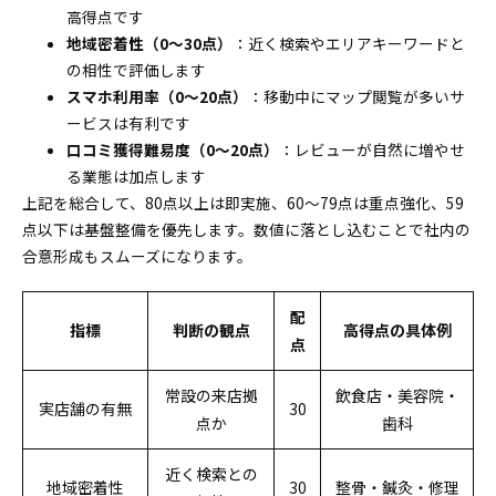
高得点です
口コミを集めやすい動線の設計と店内外の仕掛け
地域密着性（0～30点）
：近く検索やエリアキーワードと
今日から始める実装ステップと運用体制の作り方
の相性で評価します
ビジネスプロフィールの初期設定と写真や投稿の
スマホ利用率（0～20点）
：移動中にマップ閲覧が多いサ
優先順位
ービスは有利です
内製か外注かの費用対効果とツール活用の判断ポイン
口コミ獲得難易度（0～20点）
：レビューが自然に増やせ
ト
る業態は加点します
内製運用で最低限必要なツールと数字の見方
上記を総合して、80点以上は即実施、60～79点は重点強化、59
点以下は基盤整備を優先します。数値に落とし込むことで社内の
合意形成もスムーズになります。
配
指標
判断の観点
高得点の具体例
点
常設の来店拠
飲食店・美容院・
実店舗の有無
30
点か
歯科
近く検索との
地域密着性
30
整骨・鍼灸・修理