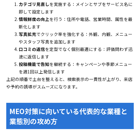
カテゴリ見直し
を実施する：メインとサブをサービス名に
即して設定します
情報鮮度の向上
を行う：住所や電話、営業時間、属性を最
新化します
写真拡充
でクリック率を強化する：外観、内観、メニュー
やスタッフ写真を追加します
口コミの返信
を定型でなく個別最適にする：評価問わず迅
速に返信します
投稿機能で告知
を継続する：キャンペーンや季節メニュー
を週1回以上発信します
上記の順番で土台を整えると、検索表示の一貫性が上がり、来店
や予約の誘導がスムーズになります。
MEO対策に向いている代表的な業種と
業態別の攻め方