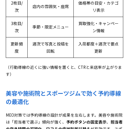
2枚目/
価格帯の目安・カテゴ
店内の雰囲気・座席
次
リ表示
3枚目/
買取強化・キャンペー
季節・限定メニュー
次
ン情報
更新頻
週次で写真と投稿を
入荷都度＋週次で要点
度
回転
更新
（行動導線の近くに強い情報を置くと、CTRと来店率が上がりま
す）
美容や施術院とスポーツジムで効く予約導線
の最適化
MEO対策では予約導線の設計が成果を左右します。美容や施術院
は「担当者で選ぶ」傾向が強く、
予約ボタンの固定表示
、
担当者
の空き時間の可視化
、
口コミの症状別並び替え
が有効です。スポ