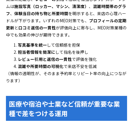
ムは
施設写真（ロッカー、マシン、清潔度）
、
混雑時間帯のグラ
フ
、
体験当日の持ち物と所要時間
を明示すると、来店の心理ハー
ドルが下がります。いずれのMEO対策でも、
プロフィールの定期
更新
と
口コミ返信の一貫性
が評価向上に寄与し、MEO対策業種の
中でも効果の伸びが期待できます。
写真基準を統一
して信頼感を担保
担当者情報を簡潔に
して指名を後押し
レビュー引用と返信の一貫性
で評価を強化
混雑や所要時間の可視化
で来店不安を低減
（情報の透明性が、そのまま予約率とリピート率の向上につなが
ります）
医療や宿泊や士業など信頼が重要な業
種で差をつける運用