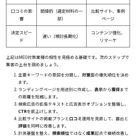
口コミの影
間接的（選定材料の一
比較サイト、事例
響
部）
ページ
決定スピー
コンテンツ強化、
遅い（検討長期化）
ド
リマーケ
上記はMEO対策業種の相性を見極める基礎です。次のステップで
集客の土台を固めましょう。
主要キーワードの意図を分類し、
対策
面の優先順位を決め
ます。
ランディングページを用途別に作成し、
表示
から
獲得
まで
の距離を短縮します。
検索広告の拡張テキストと広告表示オプションを整備し、
CTR
を底上げします。
比較サイトの掲載プランと
口コミ
運用を見直して、露出と
評価
を同時に改善します。
計測基盤を整え、
検索順位
ではなく
成果
起点で継続改善し