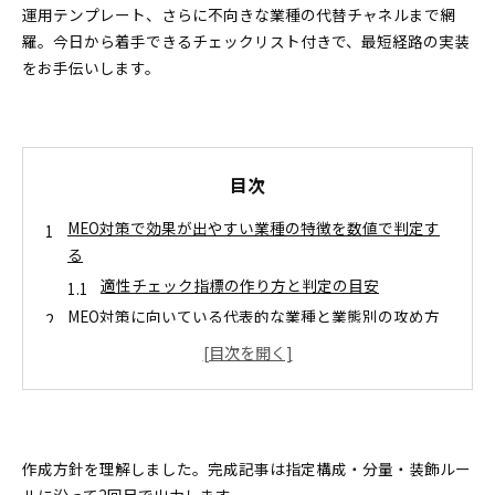
運用テンプレート、さらに不向きな業種の代替チャネルまで網
羅。今日から着手できるチェックリスト付きで、最短経路の実装
をお手伝いします。
目次
MEO対策で効果が出やすい業種の特徴を数値で判定す
る
適性チェック指標の作り方と判定の目安
MEO対策に向いている代表的な業種と業態別の攻め方
飲食店と小売や買取店で異なるレビューと写真の
使い分け
美容や施術院とスポーツジムで効く予約導線の最
適化
医療や宿泊や士業など信頼が重要な業種で差をつける
作成方針を理解しました。完成記事は指定構成・分量・装飾ルー
運用