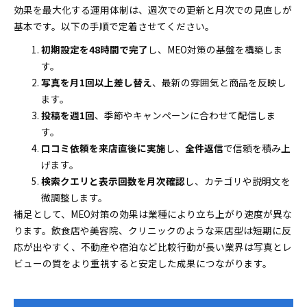
効果を最大化する運用体制は、週次での更新と月次での見直しが
基本です。以下の手順で定着させてください。
初期設定を48時間で完了
し、MEO対策の基盤を構築しま
す。
写真を月1回以上差し替え
、最新の雰囲気と商品を反映し
ます。
投稿を週1回
、季節やキャンペーンに合わせて配信しま
す。
口コミ依頼を来店直後に実施
し、
全件返信
で信頼を積み上
げます。
検索クエリと表示回数を月次確認
し、カテゴリや説明文を
微調整します。
補足として、MEO対策の効果は業種により立ち上がり速度が異な
ります。飲食店や美容院、クリニックのような来店型は短期に反
応が出やすく、不動産や宿泊など比較行動が長い業界は写真とレ
ビューの質をより重視すると安定した成果につながります。