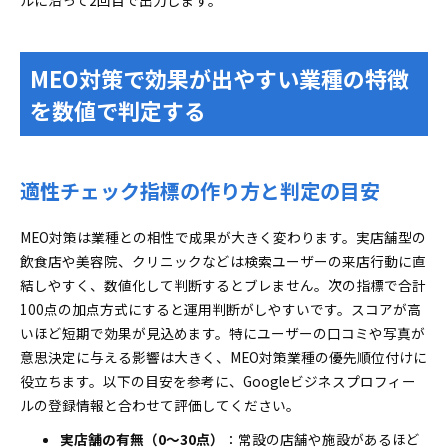
ルに沿って2回目で出力します。
クリニックや歯科で効く説明内容と評価の取り扱
い
MEO対策で効果が出やすい業種の特徴
宿泊施設や不動産や学習塾で有効な写真と投稿テ
ーマ
を数値で判定する
レビュー依頼の適切なタイミングと依頼文テンプ
レート
MEO対策が不向きな業種の判断軸と代替チャネル
適性チェック指標の作り方と判定の目安
ローカルパックが表示されにくい業種は何に注力
するべきか
MEO対策は業種との相性で成果が大きく変わります。実店舗型の
効果を最大化するキーワード設計とカテゴリ選定の実
飲食店や美容院、クリニックなどは検索ユーザーの来店行動に直
践
結しやすく、数値化して判断するとブレません。次の指標で合計
100点の加点方式にすると運用判断がしやすいです。スコアが高
自社に合った対策キーワードの洗い出しと優先順
いほど短期で効果が見込めます。特にユーザーの口コミや写真が
位付け
意思決定に与える影響は大きく、MEO対策業種の優先順位付けに
NAPの一貫性と構造化データで取りこぼしをなく
役立ちます。以下の目安を参考に、Googleビジネスプロフィー
す
ルの登録情報と合わせて評価してください。
口コミを資産化するための集め方と返信運用のテンプ
レート
実店舗の有無（0～30点）
：常設の店舗や施設があるほど