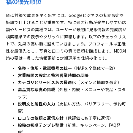
稿の優先順位
MEO対策で成果を早く出すには、Googleビジネスの初期設定を
短期で仕上げることが重要です。特に来店行動が発生しやすい店
舗やサービスの業種では、ユーザーが最初に見る情報の完成度が
検索結果での表示やクリックに直結します。以下のチェックリス
トで、効果の高い順に整えていきましょう。プロフィールは正確
性を最優先とし、写真と口コミの質で信頼を醸成します。MEO対
策の要は一貫した情報更新と定期運用の仕組み化です。
名称・住所・電話番号の統一
（NAPを全媒体で一致）
営業時間の設定と特別営業時間の反映
カテゴリとサービス名の最適化
（メインと補助を選定）
高品質な写真の掲載
（外観・内観・メニューや商品・スタ
ッフ）
説明文と属性の入力
（支払い方法、バリアフリー、予約可
否）
口コミの依頼と返信方針
（低評価にも丁寧に返信）
投稿の初期テンプレ整備
（新着、キャンペーン、FAQ発
信）