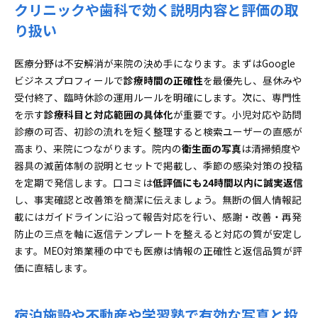
クリニックや歯科で効く説明内容と評価の取
り扱い
医療分野は不安解消が来院の決め手になります。まずはGoogle
ビジネスプロフィールで
診療時間の正確性
を最優先し、昼休みや
受付終了、臨時休診の運用ルールを明確にします。次に、専門性
を示す
診療科目と対応範囲の具体化
が重要です。小児対応や訪問
診療の可否、初診の流れを短く整理すると検索ユーザーの直感が
高まり、来院につながります。院内の
衛生面の写真
は清掃頻度や
器具の滅菌体制の説明とセットで掲載し、季節の感染対策の投稿
を定期で発信します。口コミは
低評価にも24時間以内に誠実返信
し、事実確認と改善策を簡潔に伝えましょう。無断の個人情報記
載にはガイドラインに沿って報告対応を行い、感謝・改善・再発
防止の三点を軸に返信テンプレートを整えると対応の質が安定し
ます。MEO対策業種の中でも医療は情報の正確性と返信品質が評
価に直結します。
宿泊施設や不動産や学習塾で有効な写真と投