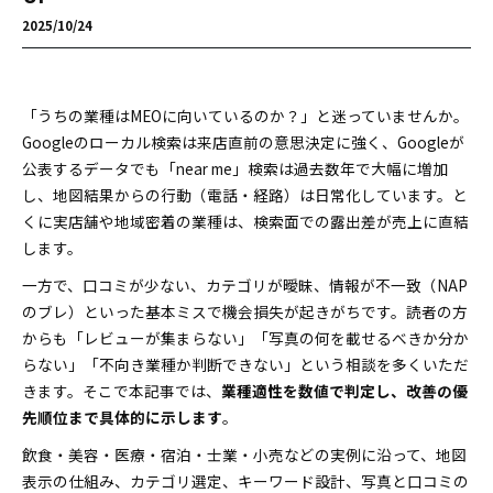
2025/10/24
「うちの業種はMEOに向いているのか？」と迷っていませんか。
Googleのローカル検索は来店直前の意思決定に強く、Googleが
公表するデータでも「near me」検索は過去数年で大幅に増加
し、地図結果からの行動（電話・経路）は日常化しています。と
くに実店舗や地域密着の業種は、検索面での露出差が売上に直結
します。
一方で、口コミが少ない、カテゴリが曖昧、情報が不一致（NAP
のブレ）といった基本ミスで機会損失が起きがちです。読者の方
からも「レビューが集まらない」「写真の何を載せるべきか分か
らない」「不向き業種か判断できない」という相談を多くいただ
きます。そこで本記事では、
業種適性を数値で判定し、改善の優
先順位まで具体的に示します
。
飲食・美容・医療・宿泊・士業・小売などの実例に沿って、地図
表示の仕組み、カテゴリ選定、キーワード設計、写真と口コミの