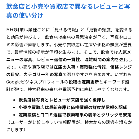
飲食店と小売や買取店で異なるレビューと写
真の使い分け
MEO対策は業種ごとに「見せる情報」と「更新の頻度」を変える
と効果が伸びます。飲食店は来店の意思決定が早く、写真や口コ
ミの影響が直結します。小売や買取店は在庫や価格の鮮度が重要
で、最新情報の提示が信頼を生みます。そこで、飲食では
人気メ
ニューの写真
、
レビュー返信の一貫性
、
混雑時間の案内
を強化し
ます。小売や買取店では
在庫の入荷・買取強化情報
、
価格レンジ
の目安
、
カテゴリー別の写真
で選びやすさを高めます。いずれも
Googleビジネスプロフィールの
投稿の定期更新
と
キーワード設
計
が鍵で、検索経由の来店や電話予約に直結しやすくなります。
飲食店は写真とレビューが来店を強く後押し
小売や買取店は最新在庫と価格情報の鮮度が信頼を醸成
定期投稿と口コミ返信で検索結果の表示とクリックを安定
（ユーザーが比較しやすい情報配置が、検索からの誘導を滑らか
にします）