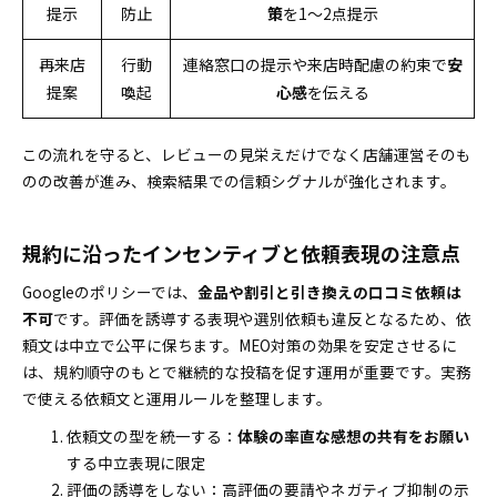
提示
防止
策
を1～2点提示
再来店
行動
連絡窓口の提示や来店時配慮の約束で
安
提案
喚起
心感
を伝える
この流れを守ると、レビューの見栄えだけでなく店舗運営そのも
のの改善が進み、検索結果での信頼シグナルが強化されます。
規約に沿ったインセンティブと依頼表現の注意点
Googleのポリシーでは、
金品や割引と引き換えの口コミ依頼は
不可
です。評価を誘導する表現や選別依頼も違反となるため、依
頼文は中立で公平に保ちます。MEO対策の効果を安定させるに
は、規約順守のもとで継続的な投稿を促す運用が重要です。実務
で使える依頼文と運用ルールを整理します。
依頼文の型を統一する：
体験の率直な感想の共有をお願い
する中立表現に限定
評価の誘導をしない：高評価の要請やネガティブ抑制の示