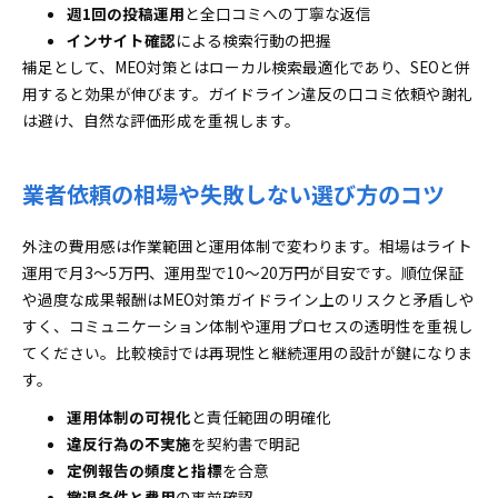
週1回の投稿運用
と全口コミへの丁寧な返信
インサイト確認
による検索行動の把握
補足として、MEO対策とはローカル検索最適化であり、SEOと併
用すると効果が伸びます。ガイドライン違反の口コミ依頼や謝礼
は避け、自然な評価形成を重視します。
業者依頼の相場や失敗しない選び方のコツ
外注の費用感は作業範囲と運用体制で変わります。相場はライト
運用で月3～5万円、運用型で10～20万円が目安です。順位保証
や過度な成果報酬はMEO対策ガイドライン上のリスクと矛盾しや
すく、コミュニケーション体制や運用プロセスの透明性を重視し
てください。比較検討では再現性と継続運用の設計が鍵になりま
す。
運用体制の可視化
と責任範囲の明確化
違反行為の不実施
を契約書で明記
定例報告の頻度と指標
を合意
撤退条件と費用
の事前確認