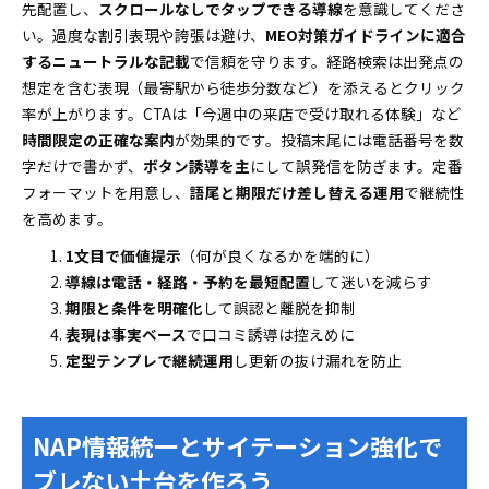
先配置し、
スクロールなしでタップできる導線
を意識してくださ
い。過度な割引表現や誇張は避け、
MEO対策ガイドラインに適合
するニュートラルな記載
で信頼を守ります。経路検索は出発点の
想定を含む表現（最寄駅から徒歩分数など）を添えるとクリック
率が上がります。CTAは「今週中の来店で受け取れる体験」など
時間限定の正確な案内
が効果的です。投稿末尾には電話番号を数
字だけで書かず、
ボタン誘導を主
にして誤発信を防ぎます。定番
フォーマットを用意し、
語尾と期限だけ差し替える運用
で継続性
を高めます。
1文目で価値提示
（何が良くなるかを端的に）
導線は電話・経路・予約を最短配置
して迷いを減らす
期限と条件を明確化
して誤認と離脱を抑制
表現は事実ベース
で口コミ誘導は控えめに
定型テンプレで継続運用
し更新の抜け漏れを防止
NAP情報統一とサイテーション強化で
ブレない土台を作ろう