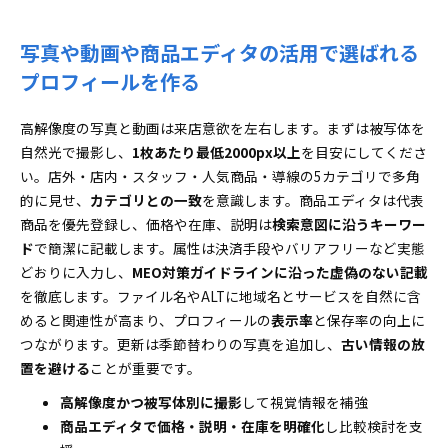
写真や動画や商品エディタの活用で選ばれる
プロフィールを作る
高解像度の写真と動画は来店意欲を左右します。まずは被写体を
自然光で撮影し、
1枚あたり最低2000px以上
を目安にしてくださ
い。店外・店内・スタッフ・人気商品・導線の5カテゴリで多角
的に見せ、
カテゴリとの一致
を意識します。商品エディタは代表
商品を優先登録し、価格や在庫、説明は
検索意図に沿うキーワー
ド
で簡潔に記載します。属性は決済手段やバリアフリーなど実態
どおりに入力し、
MEO対策ガイドラインに沿った虚偽のない記載
を徹底します。ファイル名やALTに地域名とサービスを自然に含
めると関連性が高まり、プロフィールの
表示率
と保存率の向上に
つながります。更新は季節替わりの写真を追加し、
古い情報の放
置を避ける
ことが重要です。
高解像度かつ被写体別に撮影
して視覚情報を補強
商品エディタで価格・説明・在庫を明確化
し比較検討を支