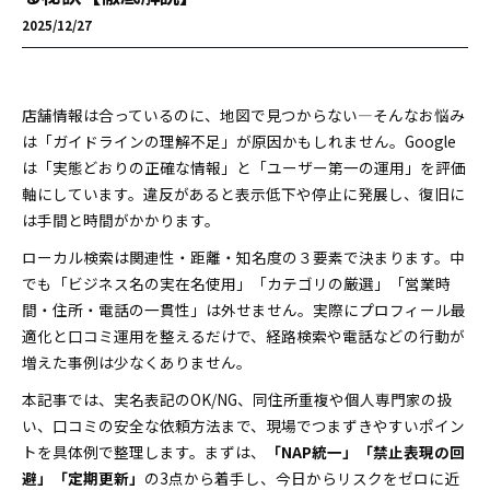
2025/12/27
店舗情報は合っているのに、地図で見つからない—そんなお悩み
は「ガイドラインの理解不足」が原因かもしれません。Google
は「実態どおりの正確な情報」と「ユーザー第一の運用」を評価
軸にしています。違反があると表示低下や停止に発展し、復旧に
は手間と時間がかかります。
ローカル検索は関連性・距離・知名度の３要素で決まります。中
でも「ビジネス名の実在名使用」「カテゴリの厳選」「営業時
間・住所・電話の一貫性」は外せません。実際にプロフィール最
適化と口コミ運用を整えるだけで、経路検索や電話などの行動が
増えた事例は少なくありません。
本記事では、実名表記のOK/NG、同住所重複や個人専門家の扱
い、口コミの安全な依頼方法まで、現場でつまずきやすいポイン
トを具体例で整理します。まずは、
「NAP統一」「禁止表現の回
避」「定期更新」
の3点から着手し、今日からリスクをゼロに近