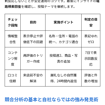
剰反応しないことが安定運用のコツです。最後にインサイトの
経
路検索回復
を確認し、投稿テーマを継続します。
チェッ
判定の目
目的
実施ポイント
ク段階
安
情報整
表示停止や評
名称・住所・電話の
表記ゆれ
合性
価低下の回避
統一、カテゴリ適合
ゼロ
コンテ
7日で表
再評価のトリ
投稿週2、商品・写
ンツ鮮
示回数反
ガー作成
真の追加
度
応
口コミ
来店前不安の
謝礼なしの自然獲
評価と件
信頼
解消
得、24時間内返信
数の増加
競合分析の基本と自社ならではの強み発見術