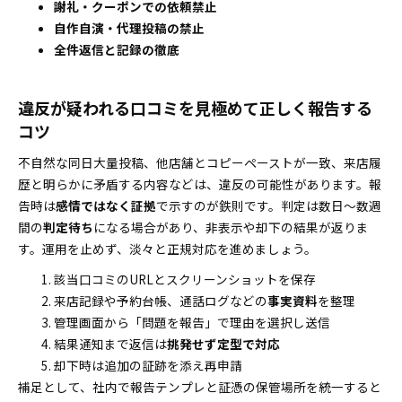
謝礼・クーポンでの依頼禁止
自作自演・代理投稿の禁止
全件返信と記録の徹底
違反が疑われる口コミを見極めて正しく報告する
コツ
不自然な同日大量投稿、他店舗とコピーペーストが一致、来店履
歴と明らかに矛盾する内容などは、違反の可能性があります。報
告時は
感情ではなく証拠
で示すのが鉄則です。判定は数日〜数週
間の
判定待ち
になる場合があり、非表示や却下の結果が返りま
す。運用を止めず、淡々と正規対応を進めましょう。
該当口コミのURLとスクリーンショットを保存
来店記録や予約台帳、通話ログなどの
事実資料
を整理
管理画面から「問題を報告」で理由を選択し送信
結果通知まで返信は
挑発せず定型で対応
却下時は追加の証跡を添え再申請
補足として、社内で報告テンプレと証憑の保管場所を統一すると