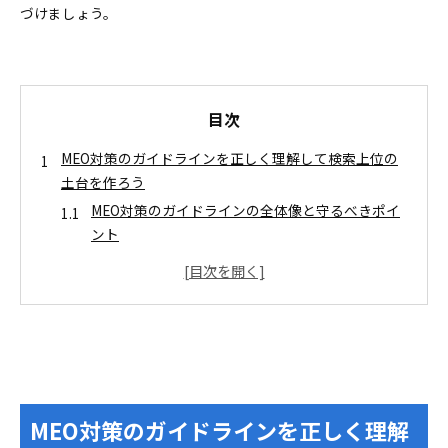
づけましょう。
目次
MEO対策のガイドラインを正しく理解して検索上位の
土台を作ろう
MEO対策のガイドラインの全体像と守るべきポイ
ント
ローカル検索で評価アップ！注目される要素と違
反の悪影響
Googleビジネスプロフィールで守りたい基本ルールま
とめ
ビジネス名や説明文の記載で失敗しないポイント
禁止表現とお手本&NG例を押さえよう
カテゴリや住所や営業時間の登録ミスをゼロにす
MEO対策のガイドラインを正しく理解
る方法