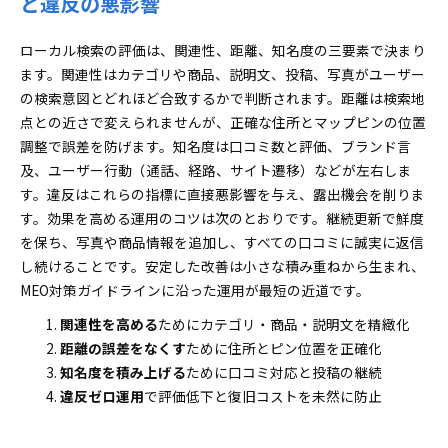
と違反の悪影響
ローカル検索の評価は、関連性、距離、知名度の三要素で決まり
ます。関連性はカテゴリや商品、説明文、投稿、写真がユーザー
の検索意図とどれほど合致するかで判断されます。距離は検索地
点との近さで変えられませんが、正確な住所とマップピンの位置
調整で誤差を防げます。知名度は口コミ数と評価、ブランド言
及、ユーザー行動（通話、経路、サイト遷移）などが左右しま
す。違反はこれらの指標に直接悪影響を与え、露出機会を削りま
す。効果を高める運用のコツは次のとおりです。継続更新で鮮度
を保ち、写真や商品情報を追加し、すべての口コミに誠実に返信
し続けることです。安定した改善は小さな積み重ねから生まれ、
MEO対策ガイドラインに沿った運用が最短の近道です。
関連性を高める
ためにカテゴリ・商品・説明文を精緻化
距離の誤差をなくす
ために住所とピン位置を正確化
知名度を積み上げる
ために口コミ対応と投稿の継続
違反ゼロ運用
で評価低下と復旧コストを未然に防止