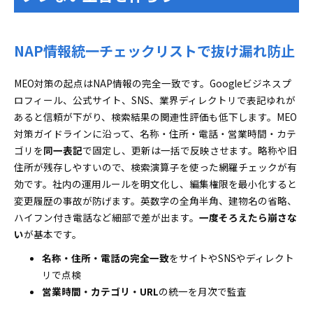
NAP情報統一チェックリストで抜け漏れ防止
MEO対策の起点はNAP情報の完全一致です。Googleビジネスプ
ロフィール、公式サイト、SNS、業界ディレクトリで表記ゆれが
あると信頼が下がり、検索結果の関連性評価も低下します。MEO
対策ガイドラインに沿って、名称・住所・電話・営業時間・カテ
ゴリを
同一表記
で固定し、更新は一括で反映させます。略称や旧
住所が残存しやすいので、検索演算子を使った網羅チェックが有
効です。社内の運用ルールを明文化し、編集権限を最小化すると
変更履歴の事故が防げます。英数字の全角半角、建物名の省略、
ハイフン付き電話など細部で差が出ます。
一度そろえたら崩さな
い
が基本です。
名称・住所・電話の完全一致
をサイトやSNSやディレクト
リで点検
営業時間・カテゴリ・URL
の統一を月次で監査