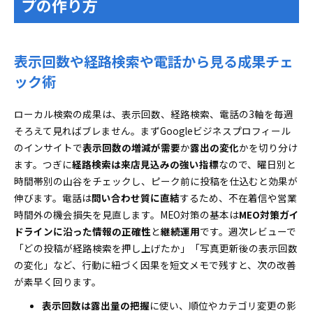
プの作り方
表示回数や経路検索や電話から見る成果チェ
ック術
ローカル検索の成果は、表示回数、経路検索、電話の3軸を毎週
そろえて見ればブレません。まずGoogleビジネスプロフィール
のインサイトで
表示回数の増減が需要
か
露出の変化
かを切り分け
ます。つぎに
経路検索は来店見込みの強い指標
なので、曜日別と
時間帯別の山谷をチェックし、ピーク前に投稿を仕込むと効果が
伸びます。電話は
問い合わせ質に直結
するため、不在着信や営業
時間外の機会損失を見直します。MEO対策の基本は
MEO対策ガイ
ドラインに沿った情報の正確性
と
継続運用
です。週次レビューで
「どの投稿が経路検索を押し上げたか」「写真更新後の表示回数
の変化」など、行動に紐づく因果を短文メモで残すと、次の改善
が素早く回ります。
表示回数は露出量の把握
に使い、順位やカテゴリ変更の影