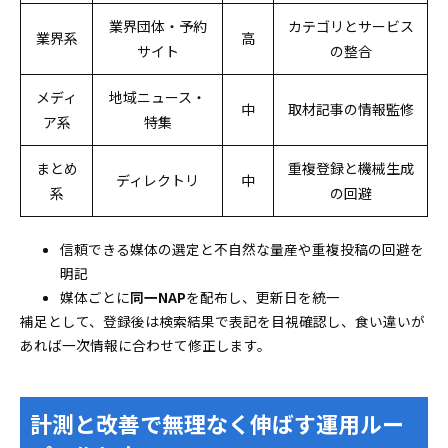
業界団体・予約
カテゴリとサービス
業界系
高
サイト
の整合
メディ
地域ニュース・
中
取材記事の情報監修
ア系
特集
まとめ
重複登録と機械生成
ディレクトリ
中
系
の回避
信頼できる媒体の選定と不自然な量産や重複投稿の回避を
明記
媒体ごとに
同一NAP
を配布し、更新日を統一
補足として、登録後は検索結果で表記を目視確認し、食い違いが
あれば一次情報に合わせて修正します。
計測と改善で無理なく伸ばす運用ルー