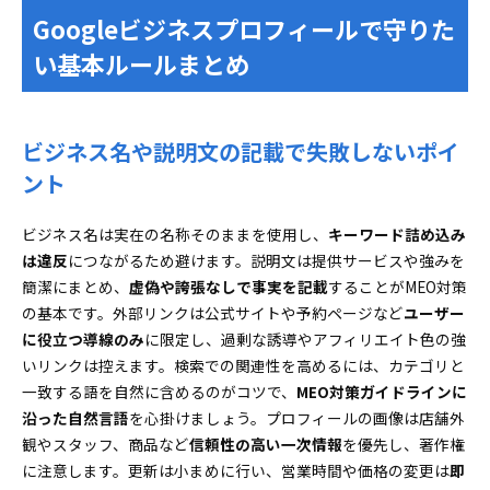
Googleビジネスプロフィールで守りた
い基本ルールまとめ
ビジネス名や説明文の記載で失敗しないポイ
ント
ビジネス名は実在の名称そのままを使用し、
キーワード詰め込み
は違反
につながるため避けます。説明文は提供サービスや強みを
簡潔にまとめ、
虚偽や誇張なしで事実を記載
することがMEO対策
の基本です。外部リンクは公式サイトや予約ページなど
ユーザー
に役立つ導線のみ
に限定し、過剰な誘導やアフィリエイト色の強
いリンクは控えます。検索での関連性を高めるには、カテゴリと
一致する語を自然に含めるのがコツで、
MEO対策ガイドラインに
沿った自然言語
を心掛けましょう。プロフィールの画像は店舗外
観やスタッフ、商品など
信頼性の高い一次情報
を優先し、著作権
に注意します。更新は小まめに行い、営業時間や価格の変更は
即