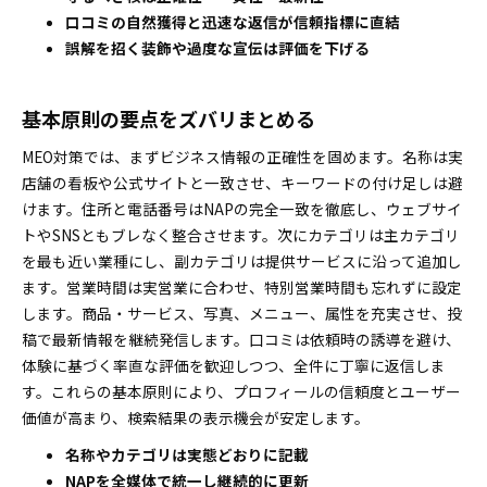
口コミの自然獲得と迅速な返信が信頼指標に直結
イント
誤解を招く装飾や過度な宣伝は評価を下げる
計測と改善で無理なく伸ばす運用ループの作り方
表示回数や経路検索や電話から見る成果チェック
術
基本原則の要点をズバリまとめる
競合分析の基本と自社ならではの強み発見術
MEO対策では、まずビジネス情報の正確性を固めます。名称は実
MEO対策の外注と自力運用の賢い選び方とリアルな費
店舗の看板や公式サイトと一致させ、キーワードの付け足しは避
用感
けます。住所と電話番号はNAPの完全一致を徹底し、ウェブサイ
自分で始める時の具体的手順や無料でできるMEO
トやSNSともブレなく整合させます。次にカテゴリは主カテゴリ
対策
を最も近い業種にし、副カテゴリは提供サービスに沿って追加し
業者依頼の相場や失敗しない選び方のコツ
ます。営業時間は実営業に合わせ、特別営業時間も忘れずに設定
します。商品・サービス、写真、メニュー、属性を充実させ、投
よくある質問でMEO対策のガイドラインの疑問を解決
稿で最新情報を継続発信します。口コミは依頼時の誘導を避け、
MEO対策でまず何をすればいいの？優先タスクを
体験に基づく率直な評価を歓迎しつつ、全件に丁寧に返信しま
解説
す。これらの基本原則により、プロフィールの信頼度とユーザー
MEO対策の月額相場は？料金の目安と成功のコツ
価値が高まり、検索結果の表示機会が安定します。
SEO対策とMEO対策の違いは？両方活用するメリ
名称やカテゴリは実態どおりに記載
ット
NAPを全媒体で統一し継続的に更新