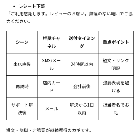
レシート下部
「ご利用感謝します。レビューのお願い。無理のない範囲でご協
力ください。」
推奨チャ
送付タイミン
シーン
重点ポイント
ネル
グ
SMS/メー
短文・リンク
来店直後
24時間以内
ル
明記
店内カー
強要表現を避
再訪時
会計前後
ド
ける
サポート解
解決から1日
担当者名でお
メール
決後
以内
礼
短文・簡単・非強要が継続獲得のカギです。