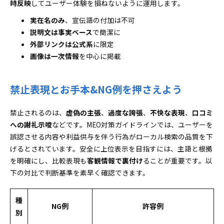
時反映
してユーザー体験を損ねないように運用します。
実在名のみ
、宣伝語の付加は不可
説明文は事実ベース
で簡潔に
外部リンクは公式系
に限定
画像は一次情報
を中心に掲載
禁止表現とお手本&NG例を押さえよう
禁止されるのは、
虚偽の主張
、
過度な誇張
、
不快な表現
、
口コミ
への謝礼示唆
などです。MEO対策ガイドラインでは、ユーザーを
誤認させる内容や利益供与を伴う行為がローカル検索の品質を下
げるとされています。安全に上位表示を目指すには、主語と根拠
を明確にし、比較表現も
客観情報で裏付け
ることが重要です。以
下の対比で判断基準を素早く確認できます。
種
NG例
許容例
別