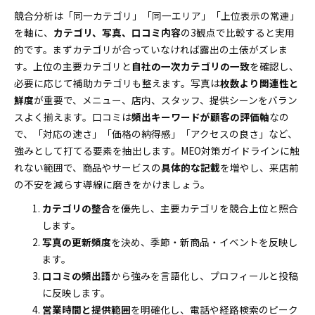
競合分析は「同一カテゴリ」「同一エリア」「上位表示の常連」
を軸に、
カテゴリ、写真、口コミ内容
の3観点で比較すると実用
的です。まずカテゴリが合っていなければ露出の土俵がズレま
す。上位の主要カテゴリと
自社の一次カテゴリの一致
を確認し、
必要に応じて補助カテゴリも整えます。写真は
枚数より関連性と
鮮度
が重要で、メニュー、店内、スタッフ、提供シーンをバラン
スよく揃えます。口コミは
頻出キーワードが顧客の評価軸
なの
で、「対応の速さ」「価格の納得感」「アクセスの良さ」など、
強みとして打てる要素を抽出します。MEO対策ガイドラインに触
れない範囲で、商品やサービスの
具体的な記載
を増やし、来店前
の不安を減らす導線に磨きをかけましょう。
カテゴリの整合
を優先し、主要カテゴリを競合上位と照合
します。
写真の更新頻度
を決め、季節・新商品・イベントを反映し
ます。
口コミの頻出語
から強みを言語化し、プロフィールと投稿
に反映します。
営業時間と提供範囲
を明確化し、電話や経路検索のピーク