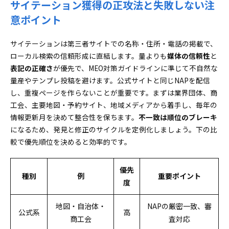
サイテーション獲得の正攻法と失敗しない注
意ポイント
サイテーションは第三者サイトでの名称・住所・電話の掲載で、
ローカル検索の信頼形成に直結します。量よりも
媒体の信頼性
と
表記の正確さ
が優先で、MEO対策ガイドラインに準じて不自然な
量産やテンプレ投稿を避けます。公式サイトと同じNAPを配信
し、重複ページを作らないことが重要です。まずは業界団体、商
工会、主要地図・予約サイト、地域メディアから着手し、毎年の
情報更新月を決めて整合性を保ちます。
不一致は順位のブレーキ
になるため、発見と修正のサイクルを定例化しましょう。下の比
較で優先順位を決めると効率的です。
優先
種別
例
重要ポイント
度
地図・自治体・
NAPの厳密一致、審
公式系
高
商工会
査対応