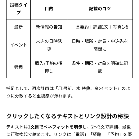
投稿タイ
目的
記載のコツ
プ
最新
新情報の告知
一言要約＋詳細1文＋写真1枚
来店の日時誘
日時・場所・定員・申込先を
イベント
導
簡潔に
購入/予約の後
条件・期限・対象を明確に記
特典
押し
載
補足として、週次計画は「月:最新、水:特典、金:イベント」のよ
うに分散すると重複感が薄れます。
クリックしたくなるテキストとリンク設計の秘訣
テキストは
1文目でベネフィットを明示
し、2〜3文で詳細、最後
に行動喚起で締めます。リンクは「電話」「経路」「予約」を優