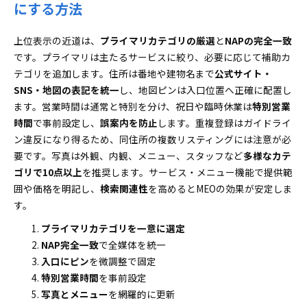
にする方法
上位表示の近道は、
プライマリカテゴリの厳選
と
NAPの完全一致
です。プライマリは主たるサービスに絞り、必要に応じて補助カ
テゴリを追加します。住所は番地や建物名まで
公式サイト・
SNS・地図の表記を統一
し、地図ピンは入口位置へ正確に配置し
ます。営業時間は通常と特別を分け、祝日や臨時休業は
特別営業
時間
で事前設定し、
誤案内を防止
します。重複登録はガイドライ
ン違反になり得るため、同住所の複数リスティングには注意が必
要です。写真は外観、内観、メニュー、スタッフなど
多様なカテ
ゴリで10点以上
を推奨します。サービス・メニュー機能で提供範
囲や価格を明記し、
検索関連性
を高めるとMEOの効果が安定しま
す。
プライマリカテゴリを一意に選定
NAP完全一致
で全媒体を統一
入口にピン
を微調整で固定
特別営業時間
を事前設定
写真とメニュー
を網羅的に更新