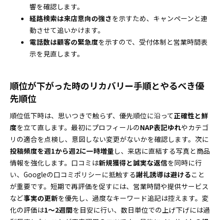
響を確認します。
経路検索は来店意向の強さ
を示すため、キャンペーンと連
動させて追いかけます。
電話数は顧客の緊急度
を示すので、受付体制と営業時間表
示を見直します。
順位が下がった時のリカバリー手順とやるべき優
先順位
順位低下時は、思いつきで触らず、優先順位に沿って
正確性と鮮
度
を立て直します。最初にプロフィールの
NAP表記ゆれ
やカテゴ
リの適合を点検し、意図しない変更がないかを確認します。次に
投稿頻度を週1から週2に一時増量
し、来店に直結する写真と商品
情報を強化します。口コミは
新規獲得と誠実な返信
を同時に行
い、Googleの口コミポリシーに抵触する
謝礼誘導は避ける
こと
が重要です。短期で再評価を促すには、営業時間や提供サービス
など
事実の更新
を優先し、過度なキーワード追記は控えます。変
化の評価は
1～2週間
を目安に行い、数日単位での上げ下げには過