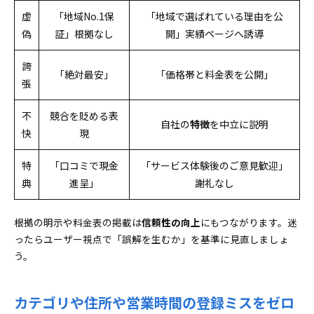
虚
「地域No.1保
「地域で選ばれている理由を公
偽
証」根拠なし
開」実績ページへ誘導
誇
「絶対最安」
「価格帯と料金表を公開」
張
不
競合を貶める表
自社の
特徴
を中立に説明
快
現
特
「口コミで現金
「サービス体験後のご意見歓迎」
典
進呈」
謝礼なし
根拠の明示や料金表の掲載は
信頼性の向上
にもつながります。迷
ったらユーザー視点で「誤解を生むか」を基準に見直しましょ
う。
カテゴリや住所や営業時間の登録ミスをゼロ