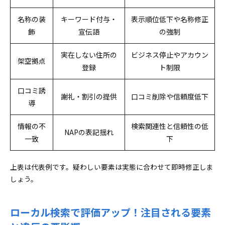
名称の装
キーワード付与・
表示順位低下や名称修正
飾
宣伝語
の強制
実在しない住所の
ビジネス停止やアカウン
架空拠点
登録
ト制限
口コミ誘
謝礼・割引の提供
口コミ削除や信頼度低下
導
情報の不
検索関連性と信頼性の低
NAPの表記揺れ
一致
下
上表は代表例です。疑わしい要素は実態に合わせて即時修正しま
しょう。
ローカル検索で評価アップ！注目される要素