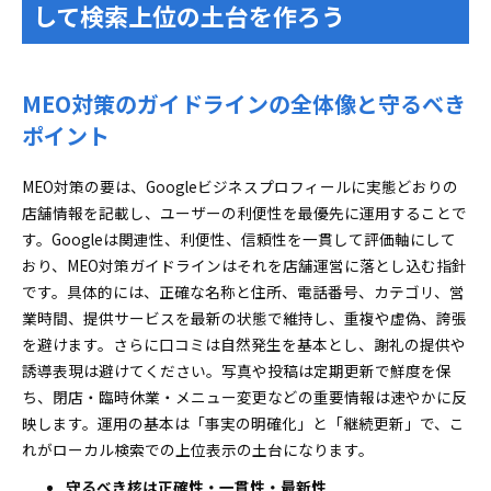
して検索上位の土台を作ろう
同住所重複や個人専門家・部門のガイドラインで
迷わない秘訣
MEO対策のガイドラインを守った口コミ対策で集客と
MEO対策のガイドラインの全体像と守るべき
信頼を両立
ポイント
謝礼や自作自演にNG！安全な口コミ運用のための
ルール
MEO対策の要は、Googleビジネスプロフィールに実態どおりの
口コミを自然に増やす依頼文テンプレートを公開
店舗情報を記載し、ユーザーの利便性を最優先に運用することで
実践で差がつくプロフィール最適化と投稿運用の裏ワ
す。Googleは関連性、利便性、信頼性を一貫して評価軸にして
ザ
おり、MEO対策ガイドラインはそれを店舗運営に落とし込む指針
写真や動画や商品エディタの活用で選ばれるプロ
です。具体的には、正確な名称と住所、電話番号、カテゴリ、営
フィールを作る
業時間、提供サービスを最新の状態で維持し、重複や虚偽、誇張
を避けます。さらに口コミは自然発生を基本とし、謝礼の提供や
投稿タイプや頻度のコツで来店UPを叶える成功パ
誘導表現は避けてください。写真や投稿は定期更新で鮮度を保
ターン
ち、閉店・臨時休業・メニュー変更などの重要情報は速やかに反
NAP情報統一とサイテーション強化でブレない土台を
映します。運用の基本は「事実の明確化」と「継続更新」で、こ
作ろう
れがローカル検索での上位表示の土台になります。
NAP情報統一チェックリストで抜け漏れ防止
守るべき核は正確性・一貫性・最新性
サイテーション獲得の正攻法と失敗しない注意ポ