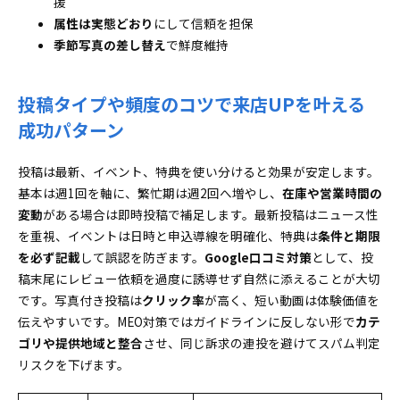
援
属性は実態どおり
にして信頼を担保
季節写真の差し替え
で鮮度維持
投稿タイプや頻度のコツで来店UPを叶える
成功パターン
投稿は最新、イベント、特典を使い分けると効果が安定します。
基本は週1回を軸に、繁忙期は週2回へ増やし、
在庫や営業時間の
変動
がある場合は即時投稿で補足します。最新投稿はニュース性
を重視、イベントは日時と申込導線を明確化、特典は
条件と期限
を必ず記載
して誤認を防ぎます。
Google口コミ対策
として、投
稿末尾にレビュー依頼を過度に誘導せず自然に添えることが大切
です。写真付き投稿は
クリック率
が高く、短い動画は体験価値を
伝えやすいです。MEO対策ではガイドラインに反しない形で
カテ
ゴリや提供地域と整合
させ、同じ訴求の連投を避けてスパム判定
リスクを下げます。