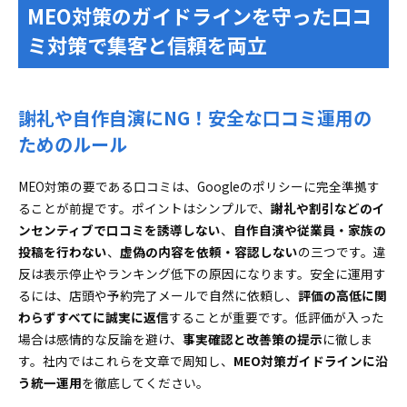
MEO対策のガイドラインを守った口コ
ミ対策で集客と信頼を両立
謝礼や自作自演にNG！安全な口コミ運用の
ためのルール
MEO対策の要である口コミは、Googleのポリシーに完全準拠す
ることが前提です。ポイントはシンプルで、
謝礼や割引などのイ
ンセンティブで口コミを誘導しない
、
自作自演や従業員・家族の
投稿を行わない
、
虚偽の内容を依頼・容認しない
の三つです。違
反は表示停止やランキング低下の原因になります。安全に運用す
るには、店頭や予約完了メールで自然に依頼し、
評価の高低に関
わらずすべてに誠実に返信
することが重要です。低評価が入った
場合は感情的な反論を避け、
事実確認と改善策の提示
に徹しま
す。社内ではこれらを文章で周知し、
MEO対策ガイドラインに沿
う統一運用
を徹底してください。