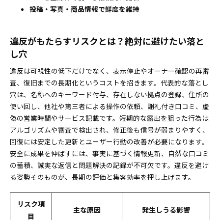
口コミに謝礼はOK？MEO対策の掟と正しい方法
投稿・写真・商品情報で鮮度を維持
同住所での重複登録はできる？例外ケースと注意
点
違反がもたらすリスクとは？絶対に避けたい落と
ガイドライン違反を未然に防げるチェックリストとト
し穴
ラブル対応マニュアル
実装前の確認リストと定期更新で安心運用
違反は可視性の低下だけでなく、表示停止やオーナー確認の再審
アカウントが審査落ち・停止時も復活できる解決
査、復旧までの長期化というコストを招きます。代表的な落とし
法
穴は、名称へのキーワード付与、存在しない拠点の登録、住所の
使い回し、他社や第三者による操作の依頼、謝礼付き口コミ、虚
偽の営業時間やサービス記載です。短期的な露出を狙った行為は
アルゴリズムや審査で検出され、修正後も信号が弱まりやすく、
回復には安定した更新とユーザー行動の改善が必要になります。
安全に成果を伸ばすには、事実に基づく情報更新、自然な口コミ
の蓄積、誠実な返信と問題解決の記録が不可欠です。違反を避け
る姿勢そのものが、長期の評価と集客効率を押し上げます。
リスク項
主な原因
発生しうる影響
目