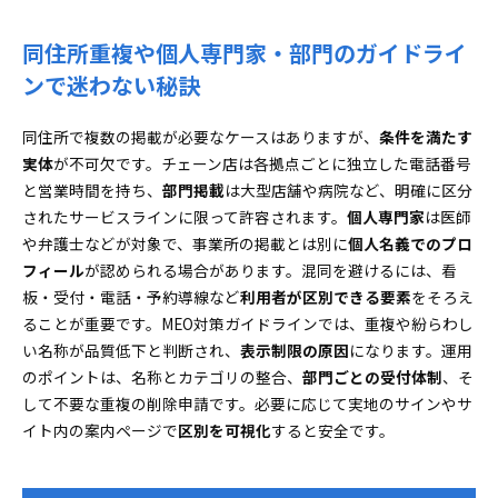
同住所重複や個人専門家・部門のガイドライ
ンで迷わない秘訣
同住所で複数の掲載が必要なケースはありますが、
条件を満たす
実体
が不可欠です。チェーン店は各拠点ごとに独立した電話番号
と営業時間を持ち、
部門掲載
は大型店舗や病院など、明確に区分
されたサービスラインに限って許容されます。
個人専門家
は医師
や弁護士などが対象で、事業所の掲載とは別に
個人名義でのプロ
フィール
が認められる場合があります。混同を避けるには、看
板・受付・電話・予約導線など
利用者が区別できる要素
をそろえ
ることが重要です。MEO対策ガイドラインでは、重複や紛らわし
い名称が品質低下と判断され、
表示制限の原因
になります。運用
のポイントは、名称とカテゴリの整合、
部門ごとの受付体制
、そ
して不要な重複の削除申請です。必要に応じて実地のサインやサ
イト内の案内ページで
区別を可視化
すると安全です。