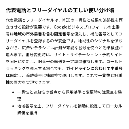
代表電話とフリーダイヤルの正しい使い分け術
代表電話とフリーダイヤルは、MEOの一貫性と成果の追跡性を両
立させる設計が重要です。Googleビジネスプロフィールの主番
号は
地域の市外局番を含む固定番号
を優先し、補助番号としてフ
リーダイヤルを登録するのが安全です。地域性のシグナルを保ち
ながら、広告やチラシには計測が可能な番号を使うと効果検証が
進みます。番号変更時は、サイト・サイテーション・予約サイト
を同日に更新し、旧番号の転送を一定期間維持します。コールト
ラッキングを導入する場合でも、
ガイドラインに合わせて主番号
は固定
し、追跡番号は補助枠で運用します。これで
一貫性
と
計測
性
の両方を実現できます。
一貫性と追跡性の観点から採用基準と変更時の注意点を整
理
地域番号を主、フリーダイヤルを補助に設定して
ローカル
評価
を維持