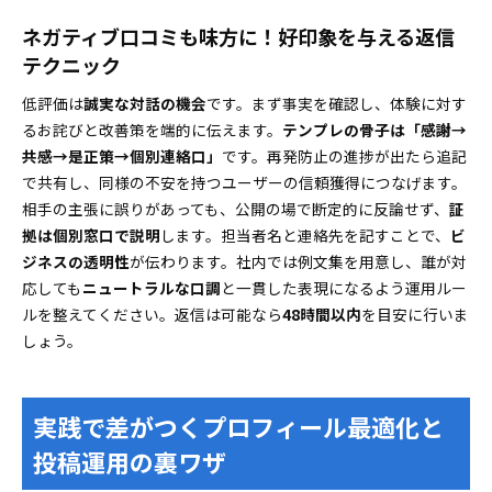
ネガティブ口コミも味方に！好印象を与える返信
テクニック
低評価は
誠実な対話の機会
です。まず事実を確認し、体験に対す
るお詫びと改善策を端的に伝えます。
テンプレの骨子は「感謝→
共感→是正策→個別連絡口」
です。再発防止の進捗が出たら追記
で共有し、同様の不安を持つユーザーの信頼獲得につなげます。
相手の主張に誤りがあっても、公開の場で断定的に反論せず、
証
拠は個別窓口で説明
します。担当者名と連絡先を記すことで、
ビ
ジネスの透明性
が伝わります。社内では例文集を用意し、誰が対
応しても
ニュートラルな口調
と一貫した表現になるよう運用ルー
ルを整えてください。返信は可能なら
48時間以内
を目安に行いま
しょう。
実践で差がつくプロフィール最適化と
投稿運用の裏ワザ