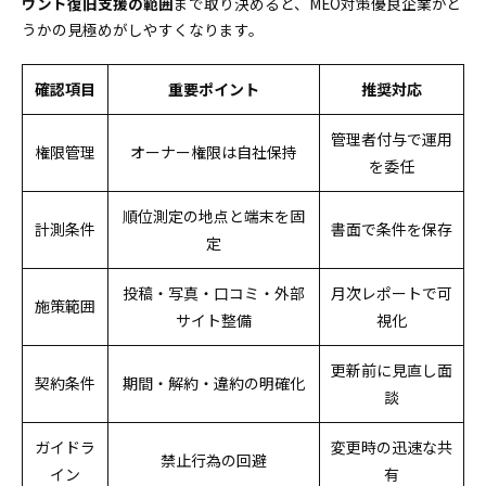
ウント復旧支援の範囲
まで取り決めると、MEO対策優良企業かど
うかの見極めがしやすくなります。
確認項目
重要ポイント
推奨対応
管理者付与で運用
権限管理
オーナー権限は自社保持
を委任
順位測定の地点と端末を固
計測条件
書面で条件を保存
定
投稿・写真・口コミ・外部
月次レポートで可
施策範囲
サイト整備
視化
更新前に見直し面
契約条件
期間・解約・違約の明確化
談
ガイドラ
変更時の迅速な共
禁止行為の回避
イン
有