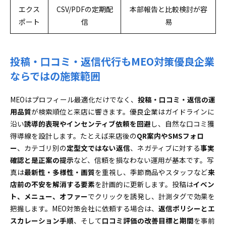
エクス
CSV/PDFの定期配
本部報告と比較検討が容
ポート
信
易
投稿・口コミ・返信代行もMEO対策優良企業
ならではの施策範囲
MEOはプロフィール最適化だけでなく、
投稿・口コミ・返信の運
用品質
が検索順位と来店に響きます。優良企業はガイドラインに
沿い
誘導的表現やインセンティブ依頼を回避
し、自然な口コミ獲
得導線を設計します。たとえば来店後の
QR案内やSMSフォロ
ー
、カテゴリ別の
定型文ではない返信
、ネガティブに対する
事実
確認と是正案の提示
など、信頼を損なわない運用が基本です。写
真は
最新性・多様性・画質
を重視し、季節商品やスタッフなど
来
店前の不安を解消する要素
を計画的に更新します。投稿は
イベン
ト、メニュー、オファー
でクリックを誘発し、計測タグで効果を
把握します。MEO対策会社に依頼する場合は、
返信ポリシーとエ
スカレーション手順
、そして
口コミ評価の改善目標と期間
を事前