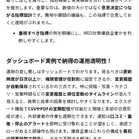
取りこぼしを減らし、指名検索と発見検索を分けて改善ポイント
を提示します。重要なのは、数値の大小ではなく
意思決定につな
がる指標設計
です。費用や期間の議論も、この指標で合意してお
くと運用がぶれません。
重視すべき指標
の例を明確にし、MEO対策優良企業かを判
断しやすくします。
ダッシュボード実例で納得の運用透明性！
運用の良し悪しはダッシュボードでわかります。見るべきは
更新
頻度が日次以上
か、
権限管理が役割別
に設定できるか、
変更履歴
が自動保存
されているかの三点です。特に投稿・写真・カテゴ
リ・営業時間などの
変更履歴と順位変動のタイムライン
が並んで
見えると、施策と成果の因果を検討しやすくなります。エクスポ
ート機能で
CSVやPDFの定期配信
が可能だと現場と本部の合意形
成が速く、外部業者の作業も透明化できます。通知は
口コミ・重
複・停止のアラート
を即時に受け取れることが望ましく、承認フ
ローがあると誤操作も防げます。優良企業はこれらの構成を
最初
の提案段階で提示
し、デモで不明点を解消します。