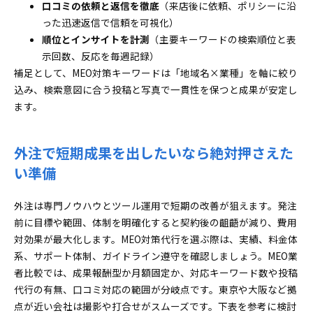
口コミの依頼と返信を徹底
（来店後に依頼、ポリシーに沿
った迅速返信で信頼を可視化）
順位とインサイトを計測
（主要キーワードの検索順位と表
示回数、反応を毎週記録）
補足として、MEO対策キーワードは「地域名×業種」を軸に絞り
込み、検索意図に合う投稿と写真で一貫性を保つと成果が安定し
ます。
外注で短期成果を出したいなら絶対押さえた
い準備
外注は専門ノウハウとツール運用で短期の改善が狙えます。発注
前に目標や範囲、体制を明確化すると契約後の齟齬が減り、費用
対効果が最大化します。MEO対策代行を選ぶ際は、実績、料金体
系、サポート体制、ガイドライン遵守を確認しましょう。MEO業
者比較では、成果報酬型か月額固定か、対応キーワード数や投稿
代行の有無、口コミ対応の範囲が分岐点です。東京や大阪など拠
点が近い会社は撮影や打合せがスムーズです。下表を参考に検討