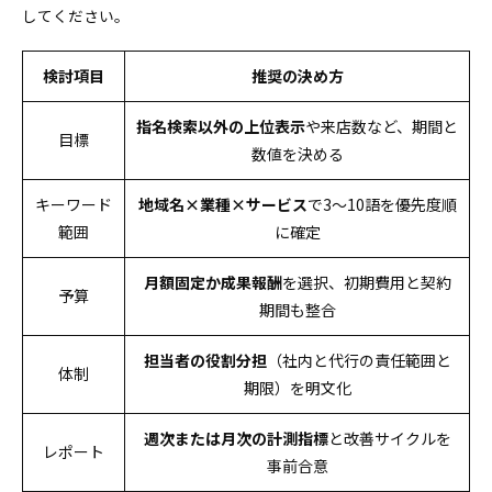
してください。
検討項目
推奨の決め方
指名検索以外の上位表示
や来店数など、期間と
目標
数値を決める
キーワード
地域名×業種×サービス
で3〜10語を優先度順
範囲
に確定
月額固定か成果報酬
を選択、初期費用と契約
予算
期間も整合
担当者の役割分担
（社内と代行の責任範囲と
体制
期限）を明文化
週次または月次の計測指標
と改善サイクルを
レポート
事前合意