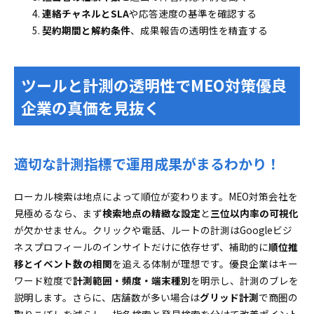
連絡チャネルとSLA
や応答速度の基準を確認する
契約期間と解約条件
、成果報告の透明性を精査する
ツールと計測の透明性でMEO対策優良
企業の真価を見抜く
適切な計測指標で運用成果がまるわかり！
ローカル検索は地点によって順位が変わります。MEO対策会社を
見極めるなら、まず
検索地点の精緻な設定
と
三位以内率の可視化
が欠かせません。クリックや電話、ルートの計測はGoogleビジ
ネスプロフィールのインサイトだけに依存せず、補助的に
順位推
移とイベント数の相関
を追える体制が理想です。優良企業はキー
ワード粒度で
計測範囲・頻度・端末種別
を明示し、計測のブレを
説明します。さらに、店舗数が多い場合は
グリッド計測
で商圏の