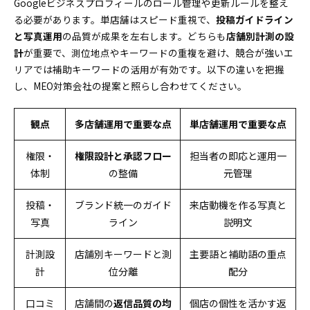
Googleビジネスプロフィールのロール管理や更新ルールを整え
る必要があります。単店舗はスピード重視で、
投稿ガイドライン
と写真運用
の品質が成果を左右します。どちらも
店舗別計測の設
計
が重要で、測位地点やキーワードの重複を避け、競合が強いエ
リアでは補助キーワードの活用が有効です。以下の違いを把握
し、MEO対策会社の提案と照らし合わせてください。
観点
多店舗運用で重要な点
単店舗運用で重要な点
権限・
権限設計と承認フロー
担当者の即応と運用一
体制
の整備
元管理
投稿・
ブランド統一のガイド
来店動機を作る写真と
写真
ライン
説明文
計測設
店舗別キーワードと測
主要語と補助語の重点
計
位分離
配分
口コミ
店舗間の
返信品質の均
個店の個性を活かす返