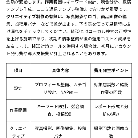
金額が変動します。
作業範囲
はキーワード設計、競合分析、投稿
テンプレ作成、口コミ返信テンプレ整備まで含むかが重要です。
クリエイティブ制作の有無
は、写真撮影やロゴ、商品画像の編
集、投稿用バナーなどで差が出ます。下の表を使って見積時に抜
け漏れをチェックしてください。MEOとはローカル検索の可視性
を上げる施策であり、初期の情報整備が後の運用コストと成果を
左右します。MEO対策ツールを併用する場合は、初月にアカウン
ト発行費や導入支援費が計上されることもあります。
項目
具体内容
費用発生ポイント
プロフィール整備、カテゴ
対象店舗数と確認
設定
リ設定、NAP統一
作業の回数
キーワード設計、競合調
レポート形式と分
作業範囲
査、投稿設計
析の深さ
クリエイ
写真撮影、画像編集、投稿
撮影回数と画像点
ティブ
バナー
数