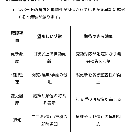
レポートの鮮度と追跡性
が担保されているかを早期に確認
すると無駄が減ります。
確認項
望ましい状態
期待できる効果
目
更新頻
日次以上で自動更
変動対応が迅速になり機
度
新
会損失を抑制
権限管
閲覧/編集/承認の分
誤更新を防ぎ監査性が向
理
離
上
変更履
施策と順位の時系
打ち手の再現性が高まる
歴
列表示
口コミ/停止/重複の
風評や掲載停止の早期対
通知
即時通知
応