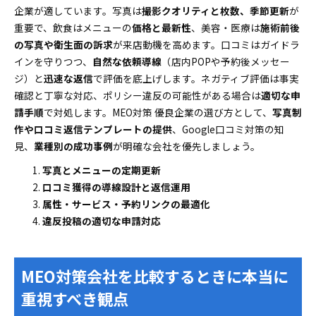
企業が適しています。写真は
撮影クオリティと枚数、季節更新
が
重要で、飲食はメニューの
価格と最新性
、美容・医療は
施術前後
の写真や衛生面の訴求
が来店動機を高めます。口コミはガイドラ
インを守りつつ、
自然な依頼導線
（店内POPや予約後メッセー
ジ）と
迅速な返信
で評価を底上げします。ネガティブ評価は事実
確認と丁寧な対応、ポリシー違反の可能性がある場合は
適切な申
請手順
で対処します。MEO対策 優良企業の選び方として、
写真制
作や口コミ返信テンプレートの提供
、Google口コミ対策の知
見、
業種別の成功事例
が明確な会社を優先しましょう。
写真とメニューの定期更新
口コミ獲得の導線設計と返信運用
属性・サービス・予約リンクの最適化
違反投稿の適切な申請対応
MEO対策会社を比較するときに本当に
重視すべき観点