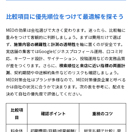
比較項目に優先順位をつけて最適解を探そう
MEOの効果は会社選びで大きく変わります。迷ったら、比較軸に
重みをつけて客観的に判断しましょう。まずは費用だけで選ば
ず、
施策内容の網羅性
と
計測の透明性
を軸に置くのが安全です。
実店舗の集客ではGoogleビジネスプロフィール運用、口コミ対
応、キーワード設計、サイテーション、投稿運用などの実務品質
が差をつくります。さらに、
検索順位と来店に近い指標の両面計
測
、契約期間や中途解約条件などのリスクも確認しましょう。
MEO対策会社はプランが多様なので、MEO対策優良企業と呼べる
かは自社の状況に合うかで決まります。次の表を参考に、配点を
決めて自社の優先度で評価してください。
比較項
確認ポイント
重視のコツ
目
料金体
初期費用/月額/成果報酬/
総支払額で比較し早