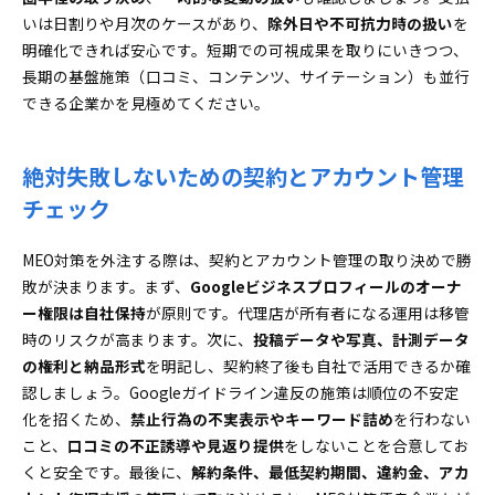
いは日割りや月次のケースがあり、
除外日や不可抗力時の扱い
を
明確化できれば安心です。短期での可視成果を取りにいきつつ、
長期の基盤施策（口コミ、コンテンツ、サイテーション）も並行
できる企業かを見極めてください。
絶対失敗しないための契約とアカウント管理
チェック
MEO対策を外注する際は、契約とアカウント管理の取り決めで勝
敗が決まります。まず、
Googleビジネスプロフィールのオーナ
ー権限は自社保持
が原則です。代理店が所有者になる運用は移管
時のリスクが高まります。次に、
投稿データや写真、計測データ
の権利と納品形式
を明記し、契約終了後も自社で活用できるか確
認しましょう。Googleガイドライン違反の施策は順位の不安定
化を招くため、
禁止行為の不実表示やキーワード詰め
を行わない
こと、
口コミの不正誘導や見返り提供
をしないことを合意してお
くと安全です。最後に、
解約条件、最低契約期間、違約金、アカ