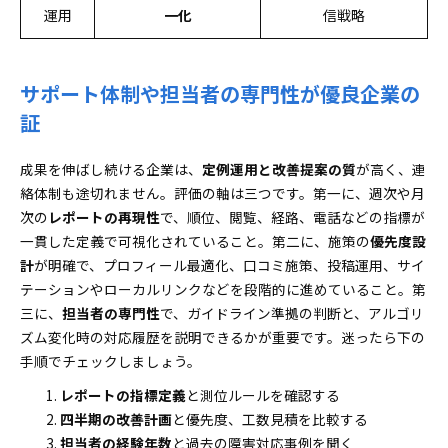
運用
一化
信戦略
サポート体制や担当者の専門性が優良企業の
証
成果を伸ばし続ける企業は、
定例運用と改善提案の質
が高く、連
絡体制も途切れません。評価の軸は三つです。第一に、週次や月
次の
レポートの再現性
で、順位、閲覧、経路、電話などの指標が
一貫した定義で可視化されていること。第二に、施策の
優先度設
計
が明確で、プロフィール最適化、口コミ施策、投稿運用、サイ
テーションやローカルリンクなどを段階的に進めていること。第
三に、
担当者の専門性
で、ガイドライン準拠の判断と、アルゴリ
ズム変化時の対応履歴を説明できるかが重要です。迷ったら下の
手順でチェックしましょう。
レポートの指標定義
と測位ルールを確認する
四半期の改善計画
と優先度、工数見積を比較する
担当者の経験年数
と過去の障害対応事例を聞く