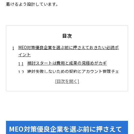
着けるよう設計しています。
目次
MEO対策優良企業を選ぶ前に押さえておきたい必読ポ
イント
検討スタートは費用と成果の見極めがカギ
絶対失敗しないための契約とアカウント管理チェ
ック
費用相場と料金体系でわかる失敗しない選び方
料金体系別！コストが膨らみやすい落とし穴ベス
ト3
契約期間や解約条件で後悔しないための見極め術
MEO対策優良企業を実績とサポート体制で徹底比較！
MEO対策優良企業を選ぶ前に押さえて
実績アピールはここを見抜く！3つのチェックポイ