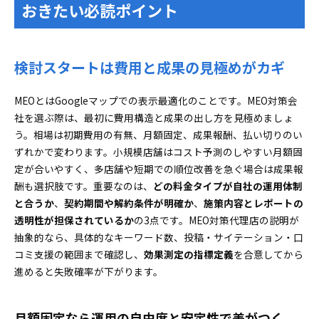
ント
おきたい必読ポイント
サポート体制や担当者の専門性が優良企業の証
ツールと計測の透明性でMEO対策優良企業の真価を見
抜く
検討スタートは費用と成果の見極めがカギ
適切な計測指標で運用成果がまるわかり！
投稿・口コミ・返信代行もMEO対策優良企業なら
MEOとはGoogleマップでの表示最適化のことです。MEO対策会
ではの施策範囲
社を選ぶ際は、最初に費用構造と成果の出し方を見極めましょ
う。相場は初期費用の有無、月額固定、成果報酬、払い切りのい
目的別にマッチするMEO対策優良企業の見分け方
ずれかで変わります。小規模店舗はコスト予測のしやすい月額固
来店率アップに強いタイプがぴったりのケース
定が合いやすく、多店舗や短期での順位改善を急ぐ場合は成果報
順位特化型・ツール中心型の企業が活きるシーン
酬も選択肢です。重要なのは、
どの料金タイプが自社の運用体制
MEO対策会社を比較するときに本当に重視すべき観点
と合うか
、
契約期間や解約条件が明確か
、
施策内容とレポートの
比較項目に優先順位をつけて最適解を探そう
透明性が担保されているか
の3点です。MEO対策代理店の説明が
自社運用か外注か？MEO対策優良企業と選び方の新常
抽象的なら、具体的なキーワード数、投稿・サイテーション・口
識
コミ支援の範囲まで確認し、
効果測定の指標定義
を合意してから
進めると失敗確率が下がります。
自分で始めるならココから！最小ステップガイド
外注で短期成果を出したいなら絶対押さえたい準
備
月額固定なら運用の自由度と安定性で差がつく