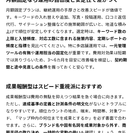
こんなMEO対策会社は危険！避けるべき特徴を完全解
月額固定プランは、継続運用の手厚さと改善スピードが価値で
説
す。キーワードの入れ替えや追加、写真・投稿運用、口コミ返信
不透明な運用企業には要注意！
代行、サイテーション整備などの施策範囲が広いと、地道な積み
MEO対策優良企業の選定チェックリストと問い合わせ
上げで順位が安定しやすくなります。選定時は、
キーワード数の
で損しない準備術
上限と入替頻度
、
対応工数に含まれる施策内容
、
定期レポートの
事前にまとめるべき要件とポイント
頻度と指標
を見比べてください。特に多店舗運用では、
一元管理
初回相談で必ず聞くべき質問リスト
ツールの有無
や
運用担当の固定化
が重要です。費用対効果は短期
では測りづらいため、3〜6カ月を目安に改善幅を検証し、
契約期
間と途中見直しの条件
を握っておくと安心です。
成果報酬型はスピード重視派におすすめ
成果報酬型は費用の無駄を抑えつつ結果を急ぐ場合に向きます。
ただし、
達成基準の定義と計測条件の明文化
がないとトラブルに
なりやすいです。順位カウントの地点、端末、時間帯、対象ワー
ド、「マップ枠内の何位までを成果とするか」を必ず書面で合わ
せます。さらに、
ブランド名や固有名詞を成果対象から外す
、
商
圏半径の取り決め
、
一時的な変動の扱い
も確認しましょう。支払