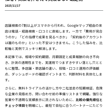
2025/11/17
店舗検索の7割以上がスマホから行われ、Googleマップ経由の来
店は電話・経路検索・口コミに直結します。一方で「費用が見合
うのか」「どの指標で成果を見るべきか」「契約後のアカウント
は誰のものか」といった不安はつきません。こうした悩みを、比
較軸と実例でスッキリ解消します。
本記事では、相場や契約期間、月額固定と成果報酬の向き不向
き、計測の透明性までを、実運用でつまずきやすい落とし穴とと
もに整理。多店舗・単店舗の違い、投稿・口コミ運用の評価観
点、ダッシュボードの確認ポイントまで、判断材料を具体化しま
す。
さらに、無料トライアルの活かし方や二社並走の短期検証、危険
な企業の見極め方、問い合わせ前の準備リストまで網羅。強引な
営業や不透明な実績表示に流されないために、
比較の優先順位と
チェック項目
を明確にし、最短で自社に合うパートナーにたどり