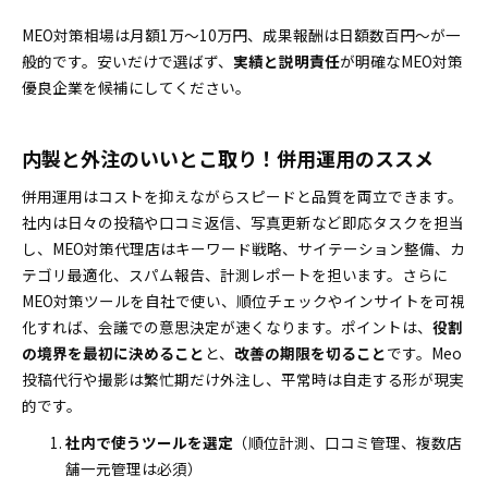
MEO対策相場は月額1万〜10万円、成果報酬は日額数百円〜が一
般的です。安いだけで選ばず、
実績と説明責任
が明確なMEO対策
優良企業を候補にしてください。
内製と外注のいいとこ取り！併用運用のススメ
併用運用はコストを抑えながらスピードと品質を両立できます。
社内は日々の投稿や口コミ返信、写真更新など即応タスクを担当
し、MEO対策代理店はキーワード戦略、サイテーション整備、カ
テゴリ最適化、スパム報告、計測レポートを担います。さらに
MEO対策ツールを自社で使い、順位チェックやインサイトを可視
化すれば、会議での意思決定が速くなります。ポイントは、
役割
の境界を最初に決めること
と、
改善の期限を切ること
です。Meo
投稿代行や撮影は繁忙期だけ外注し、平常時は自走する形が現実
的です。
社内で使うツールを選定
（順位計測、口コミ管理、複数店
舗一元管理は必須）