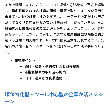
るかを確認します。さらに、口コミ返信やQ&A整備で不安を解消
し、
指名検索と非指名検索の両輪
で需要を取りこぼさない運用が
重要です。MEO対策会社の提案では、キーワード選定が上位表示
だけでなく「来店見込みの高い検索意図」に寄っているか、また
月額費用と成果報告の粒度
が適切かをチェックしましょう。多店
舗なら一元管理ツールの有無、単店なら
成果報酬型や短期契約
が
選べる企業が現実的です。MEO対策優良企業を比較する際は、実
店舗の業態に合う
コンバージョン設計
があるかが決め手になりま
す。
重視ポイント
通話・経路・予約の計測と改善提案
非指名検索の取り込み施策
口コミ運用と写真最適化
順位特化型・ツール中心型の企業が活きるシ
ーン