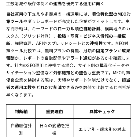
工数削減や既存体制との連携を優先する運用に向く
自社運用の下支えや多拠点の一括運用には、
順位特化型のMEO対
策ツール
やダッシュボードが充実した企業がフィットします。主
な判断軸は、キーワードの
ローカル順位自動計測
、検索地点のカ
スタム（グリッド計測）、
投稿・写真・ビジネス情報の一括更
新
、権限管理、APIやスプレッドシートとの
連携性
です。MEO対
策ツール比較では、無料プランの有無、月額の
固定プラン
か
成果
報酬
か、レポートの自動配信や
アラート通知
があるかを確認しま
す。社内のSEO運用と連携する場合、サイト側の構造化データや
サイテーション整備など
外部施策との整合
も重要です。MEO対策
優良企業を検討する際は、実績やサポート体制だけでなく、
担当
者の運用工数をどれだけ削減できるか
を数値で比較すると判断が
早くなります。
判断軸
重要理由
具体チェック
自動順位計
日々の変動を把
エリア別・端末別の対応
測
握