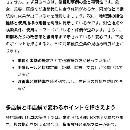
きません。まず見るべきは、
業種別事例の量と再現性
です。飲
食、美容、医療など店舗特性に合う施策があるか、同業他社で継
続的に成果が出ているかを確認しましょう。次に、
地域別の順位
推移と使用指標の定義
を明確に提示しているかです。測位地点や
検索条件、使用キーワードがブレると評価が歪みます。さらに、
期間あたりの改善率と維持率
まで示されていると安心です。下記
のポイントを押さえると、MEO対策優良企業の見極め精度が上が
ります。
業種別事例の豊富さ
と共通施策の筋が通っているか
測位ルールと指標定義
（距離、端末、文言）が公開されて
いるか
改善率と維持率
を時系列で示し、失速時の対処を説明でき
るか
多店舗と単店舗で変わるポイントを押さえよう
多店舗運用と単店舗運用では、求められる運用の粒度が異なりま
す。複数拠点を抱える場合は、
権限設計と承認フロー
が肝で、