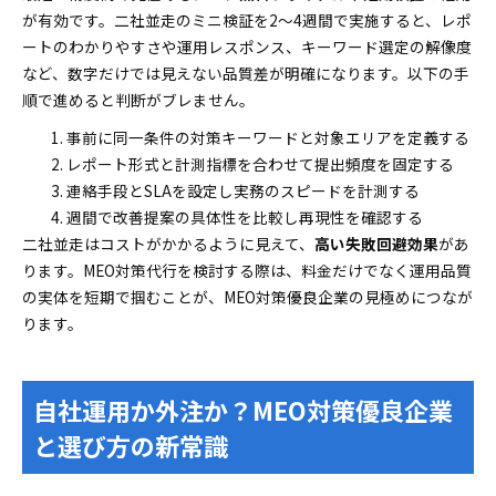
が有効です。二社並走のミニ検証を2〜4週間で実施すると、レポ
ートのわかりやすさや運用レスポンス、キーワード選定の解像度
など、数字だけでは見えない品質差が明確になります。以下の手
順で進めると判断がブレません。
事前に同一条件の対策キーワードと対象エリアを定義する
レポート形式と計測指標を合わせて提出頻度を固定する
連絡手段とSLAを設定し実務のスピードを計測する
週間で改善提案の具体性を比較し再現性を確認する
二社並走はコストがかかるように見えて、
高い失敗回避効果
があ
ります。MEO対策代行を検討する際は、料金だけでなく運用品質
の実体を短期で掴むことが、MEO対策優良企業の見極めにつなが
ります。
自社運用か外注か？MEO対策優良企業
と選び方の新常識