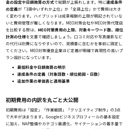
金の設定や日額換算の方式
で総額が上振れします。特に
達成条件
の定義
が「3語中いずれか上位」か「全語上位」かで費用は大き
く変わります。ハイブリッドは成果報酬の上限が明記されていな
いと費用管理が難しくなります。MEO対策会社やMEO対策代理店
を比較する際は、
MEO対策費用の上限、対象キーワード数、順位
計測の仕様
を文書で確認しましょう。口コミ対応や写真撮影など
の代行は別費になりやすいので、見積書に含むかを事前に固定し
てください。MEO対策優良企業ほど定義が明確で再現性の高いプ
ラン設計になっています。
最低料金や日額換算の明示
達成条件の定義（対象語数・順位範囲・日数）
追加作業の単価表と適用基準
初期費用の内訳を丸ごと大公開
初期費用は「設定」「作業範囲」「クリエイティブ制作」の3点
で大半が決まります。Googleビジネスプロフィールの基本設定
に加え、NAP整備やカテゴリ最適化、サイテーションの着手量で