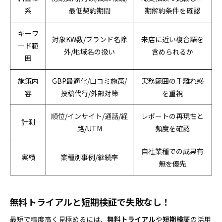
系
最低契約期間
期解約条件を確認
キーワ
対象KW数/ブランド名除
来店に近い複合語を
ード範
外/地域名の扱い
含められるか
囲
施策内
GBP最適化/口コミ施策/
実務範囲の手離れ感
容
投稿代行/外部対策
を重視
順位/インサイト/通話/経
レポートの再現性と
計測
路/UTM
頻度を確認
自社業種での成果有
実績
業種別事例/継続率
無を優先
無料トライアルと短期検証で失敗なし！
最短で精度高く見極めるには、
無料トライアル
や
短期検証
の活用