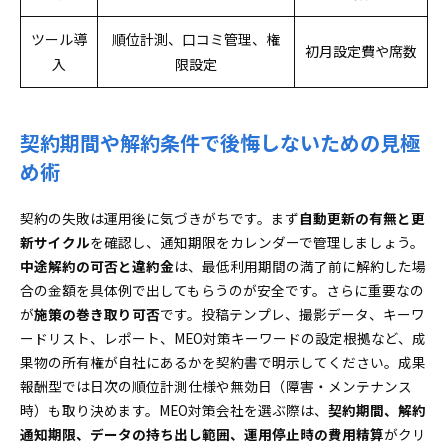
ツール導
順位計測、口コミ管理、権
初月設定費や席数
入
限設定
契約期間や解約条件で後悔しないための見極
め術
契約の失敗は運用後に気づきがちです。まず
自動更新の有無と更
新サイクル
を確認し、通知期限をカレンダーで管理しましょう。
中途解約の可否と違約金
は、最低利用期間の満了前に解約した場
合の金額を具体例で出してもらうのが安全です。さらに重要なの
が
施策の巻き取り可否
です。投稿テンプレ、撮影データ、キーワ
ードリスト、レポート、MEO対策キーワードの設定根拠など、成
果物の所有権が自社にあるかを契約書で明示してください。成果
報酬型では日次の順位計測仕様や無効日（障害・メンテナンス
時）も取り決めます。MEO対策会社を選ぶ際は、
契約期間、解約
通知期限、データの持ち出し範囲、運用停止時の費用精算
がクリ