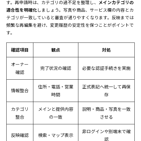
す。再申請時は、カテゴリの過不足を整理し、
メインカテゴリの
適合性を明確化
しましょう。写真や商品、サービス欄の内容とカ
テゴリが一致していると審査が通りやすくなります。反映までは
頻繁な再編集を避け、変更履歴の安定性を保つことがポイントで
す。
確認項目
観点
対処
オーナー
完了状況の確認
必要な認証手続きを実施
確認
住所・電話・営業
正式表記へ統一して再保
情報整合
時間
存
カテゴリ
メインと提供内容
説明・商品・写真を一致
整合
の一致
させる
非ログインや別端末で確
反映確認
検索・マップ表示
認