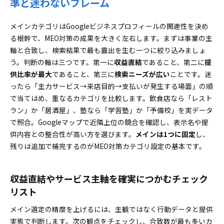
準と迷わないフレーム
メインカテゴリはGoogleビジネスプロフィールの関連性を決め
る根幹で、MEO対策の成果を大きく左右します。まずは事業の主
軸と合致し、検索結果で最も露出を生む一つに絞り込みましょ
う。判断の軸は三つです。第一に
収益直結
であること、第二に
提
供比率が最大
であること、第三に
検索ニーズが広い
ことです。迷
ったら「主力サービス→来店目的→支払いが発生する場面」の順
で当てはめ、重なるカテゴリを比較します。飲食店なら「レスト
ラン」か「居酒屋」、塾なら「学習塾」か「予備校」を実データ
で照合。Googleマップで近隣上位の競合を確認し、表示名や提
供内容との整合性が高い方を選びます。
メインは1つに固定
し、
残りは追加で補完するのがMEO対策カテゴリ設定の基本です。
収益直結やサービス主軸を確実につかむチェック
リスト
メイン選定の精度を上げるには、主観ではなく行動データと提供
実態で判断します。次の観点をチェックし、合致数が最も多いカ