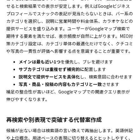
せると検索結果での表示が安定します。例えばGoogleビジネス
プロフィールでスナックの表記が見当たらないときは、バー系の
カテゴリを選択し、説明に営業時間や料金体系、カラオケなどの
提供サービスを盛り込みます。ユーザーがGoogleマップ検索で
期待する要素を満たせば、表示頻度が自然に上がります。MEO対
策カテゴリ設定は、カテゴリ単体の最適化だけでなく、クチコミ
や写真の一貫性が評価へ影響する点を意識することが重要です。
メインは最も近い1つ
を優先し、ブレを避けます
サブカテゴリは重複せず補完的に
配置します
説明文で提供サービスを具体化
し、検索意図に合わせます
写真・商品・投稿の内容もカテゴリと一致
させます
補足の整合性が高いほど、Googleマップでの関連クエリ表示が
伸びやすくなります。
再検索や別表現で突破する代替案作成
候補が出ない場合は検索語の言い換えで再抽出します。英語併記
や上位概念、用途ベースの表現に切り替えるとヒットしやすく、