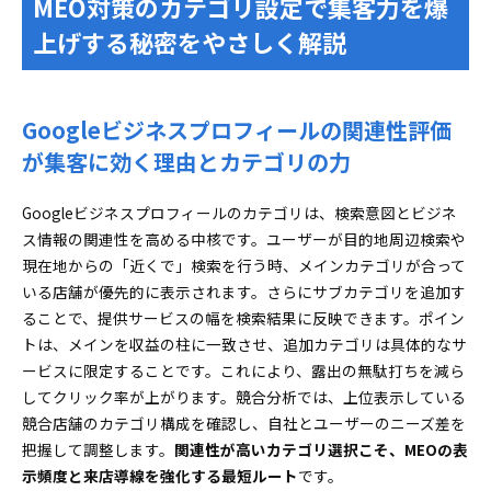
MEO対策のカテゴリ設定で集客力を爆
競合他社のカテゴリを徹底分析し最短ルートで理想の
上げする秘密をやさしく解説
設定へ
ツール不要でもすぐできる！競合カテゴリの簡単
な調べ方
Googleビジネスプロフィールの関連性評価
分析結果を自社設定の必勝パターンへ落とし込む
が集客に効く理由とカテゴリの力
には
Googleビジネスプロフィールで誰でもできるカテゴリ
Googleビジネスプロフィールのカテゴリは、検索意図とビジネ
設定と編集のやさしい手順
ス情報の関連性を高める中核です。ユーザーが目的地周辺検索や
メインカテゴリから追加カテゴリまで迷わず設定
現在地からの「近くで」検索を行う時、メインカテゴリが合って
する方法
いる店舗が優先的に表示されます。さらにサブカテゴリを追加す
サービスや商品の棚卸しから始めて理想のカテゴリを
ることで、提供サービスの幅を検索結果に反映できます。ポイン
見つける実践法
トは、メインを収益の柱に一致させ、追加カテゴリは具体的なサ
ターゲット顧客のニーズから逆算！本当に集客で
ービスに限定することです。これにより、露出の無駄打ちを減ら
きるカテゴリ選び
してクリック率が上がります。競合分析では、上位表示している
競合店舗のカテゴリ構成を確認し、自社とユーザーのニーズ差を
4000種類から迷わず選べるカテゴリ厳選ステップ
把握して調整します。
関連性が高いカテゴリ選択こそ、MEOの表
カテゴリ設定の見直しと改善でもっと成果を伸ばす運
示頻度と来店導線を強化する最短ルート
です。
用サイクル