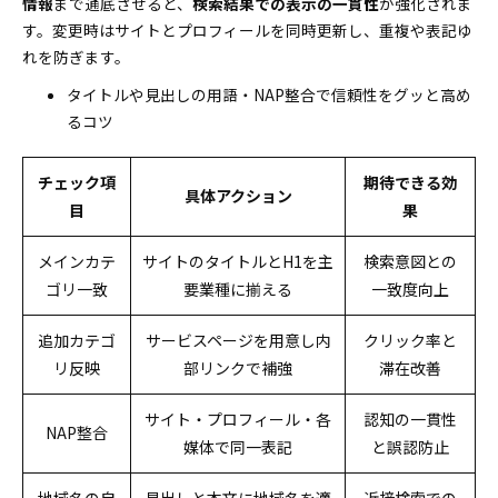
情報
まで通底させると、
検索結果での表示の一貫性
が強化されま
す。変更時はサイトとプロフィールを同時更新し、重複や表記ゆ
れを防ぎます。
タイトルや見出しの用語・NAP整合で信頼性をグッと高め
るコツ
チェック項
期待できる効
具体アクション
目
果
メインカテ
サイトのタイトルとH1を主
検索意図との
ゴリ一致
要業種に揃える
一致度向上
追加カテゴ
サービスページを用意し内
クリック率と
リ反映
部リンクで補強
滞在改善
サイト・プロフィール・各
認知の一貫性
NAP整合
媒体で同一表記
と誤認防止