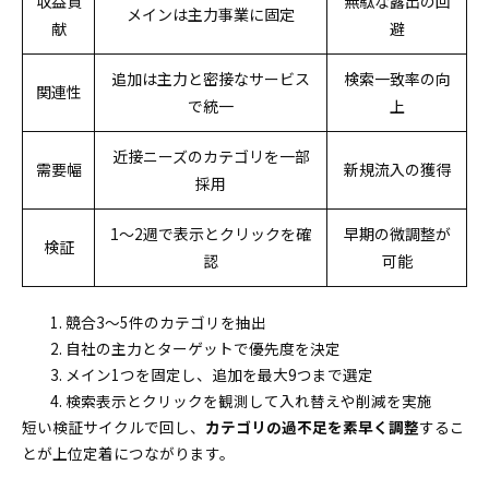
収益貢
無駄な露出の回
メインは主力事業に固定
献
避
追加は主力と密接なサービス
検索一致率の向
関連性
で統一
上
近接ニーズのカテゴリを一部
需要幅
新規流入の獲得
採用
1〜2週で表示とクリックを確
早期の微調整が
検証
認
可能
競合3〜5件のカテゴリを抽出
自社の主力とターゲットで優先度を決定
メイン1つを固定し、追加を最大9つまで選定
検索表示とクリックを観測して入れ替えや削減を実施
短い検証サイクルで回し、
カテゴリの過不足を素早く調整
するこ
とが上位定着につながります。