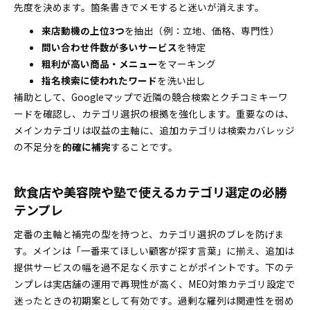
先度を決めます。箇条書きでメモすると迷いが消えます。
来店動機の上位3つ
を抽出（例：立地、価格、専門性）
問い合わせ件数が多いサービス
を特定
粗利が高い商品・メニュー
をマーキング
指名検索に使われたワード
を洗い出し
補助として、Googleマップで近隣の競合検索とクチコミキーワ
ードを確認し、カテゴリ選択の根拠を強化します。重要なのは、
メインカテゴリは収益の主軸に、追加カテゴリは検索カバレッジ
の不足分を
的確に補完
することです。
飲食店や美容院や塾で使えるカテゴリ選定の必勝
テンプレ
定番の主軸と補完の型を持つと、カテゴリ選択のブレを防げま
す。メインは「一番来てほしい顧客が探す言葉」に揃え、追加は
提供サービスの幅を過不足なく示すことがポイントです。下のテ
ンプレは実店舗の運用で再現性が高く、MEO対策カテゴリ設定で
迷ったときの初期案として有効です。過剰な羅列は関連性を弱め