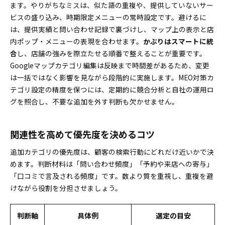
ます。やりがちなミスは、似た語の重複や、提供していないサー
ビスの盛り込み、時期限定メニューの常時設定です。避けるに
は、提供実績と問い合わせ記録で裏づけし、マップ上の表示と店
内ポップ・メニューの表現を合わせます。
かぶりはスマートに統
合
し、店舗の強みを際立たせる順番で整えることが重要です。
Googleマップカテゴリ編集は反映まで時間差があるため、変更
は一括ではなく影響を見ながら段階的に実施します。MEO対策カ
テゴリ設定の精度を保つには、定期的に競合分析と自社の運用ロ
グを照合し、不要な追加を外す判断も欠かせません。
関連性を高めて優先度を決めるコツ
追加カテゴリの優先度は、顧客の検索行動にどれだけ近いかで決
めます。判断材料は「問い合わせ頻度」「予約や来店への寄与」
「口コミで言及される頻度」です。数より質を重視し、重複を避
けながら役割を分担させましょう。
判断軸
具体例
選定の目安