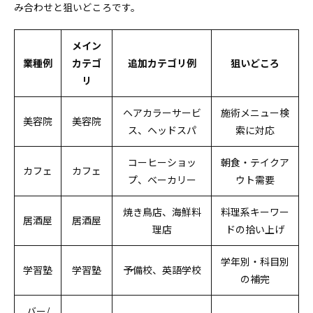
み合わせと狙いどころです。
メイン
業種例
カテゴ
追加カテゴリ例
狙いどころ
リ
ヘアカラーサービ
施術メニュー検
美容院
美容院
ス、ヘッドスパ
索に対応
コーヒーショッ
朝食・テイクア
カフェ
カフェ
プ、ベーカリー
ウト需要
焼き鳥店、海鮮料
料理系キーワー
居酒屋
居酒屋
理店
ドの拾い上げ
学年別・科目別
学習塾
学習塾
予備校、英語学校
の補完
バー/