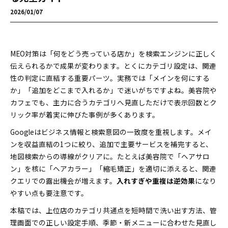
2026/01/07
MEO対策は「何をどう売っている店か」を検索エンジンに正しく
伝えられるかで成果が変わります。とくにカテゴリ設定は、関連
性の判定に直結する重要パーツ。実務では「メインを何にする
か」「追加をどこまで入れるか」で迷いがちですよね。美容院や
カフェでも、主力に合うカテゴリへ見直しただけで表示回数とク
リック率が着実に伸びた事例が多くあります。
Googleはビジネス情報と検索意図の一致度を重視します。メイ
ンを収益直結の1つに絞り、追加で主要サービスを補完すると、
地図検索からの導線がクリアに。たとえば美容院で「ヘアサロ
ン」を核に「ヘアカラー」「縮毛矯正」を適切に添えると、関連
クエリでの露出機会が増えます。
入れすぎや重複は逆効果
になり
やすい点も要注意です。
本稿では、上位店のカテゴリ共通点を短時間で洗い出す方法、管
理画面での正しい設定手順、季節・新メニューに合わせた見直し