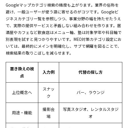
Googleマップカテゴリ検索の精度も上がります。業界の俗称を
避け、一般ユーザーが使う語に寄せるのがコツです。Googleビ
ジネスカテゴリ一覧を参照しつつ、事業分野の幅を持たせたうえ
で、実際の提供サービスと矛盾しない組み合わせを作ります。居
酒屋やカフェなど飲食店はメニュー軸、塾は対象学年や科目軸で
別表現を試すと見つかりやすいです。MEO対策カテゴリ設定にお
いては、最終的にメインを明確化し、サブで網羅を図ることで、
検索結果の取りこぼしを減らせます。
置き換えの視
入力例
代替の探し方
点
スナッ
上位概念へ
バー、ラウンジ
ク
撮影会
写真スタジオ、レンタルスタジ
用途・機能
場
オ