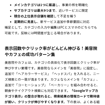
月次KPIと改善の目安でブレない！見るべきポイン
メインカテゴリは1つに厳選
し、事業の核を明確化
ト早わかり
サブカテゴリは最大9つまで
、近いサービスに限定
競合の上位表示店舗を確認
して不足を補う
自社ホームページとカテゴリ設定で一貫性アップ
定期的に見直し
、新サービス追加や季節要因に対応
し信頼を勝ち取る方法
補足として、カテゴリの入力や編集はPCとスマホのどちらでも
カテゴリが見つからない・入力できないときの最適解
可能です。反映には時間差が生じる場合があります。
とプロの裏ワザ
近いカテゴリを選択＋説明文やサービス項目でし
っかり補足する方法
表示回数やクリック率がどんどん伸びる！美容院
編集NG・反映不可のピンチを乗り越えるトラブル
やカフェの成功パターン集
対応フロー
美容院やカフェは、カテゴリの具体化で表示回数とクリック率が
カテゴリと関連キーワードを味方につけ検索意図で集
伸びやすい業種です。美容院ならメインを「美容院」に設定し、
客を最大化
追加で「ヘアカラーサービス」「ヘッドスパ」を入れると、ニー
キーワード戦略の基本！カテゴリごとの使い分け
ズ検索との一致が高まります。カフェならメインを「カフェ」、
と自然な強化ポイント
追加で「コーヒーショップ」「ベーカリー」を組み合わせると、
MEO対策のカテゴリ設定に迷ったときのよくある質
朝食やテイクアウト検索にも対応できます。
「Googleマップカ
問・すぐ役立つQ&A
テゴリ表示」の整合が取れると、検索結果の情報カードで期待値
が揃い、クリックが伸びやすくなります。
実務で必ず出る悩みをずばっと一問一答
下の表は、よくある組