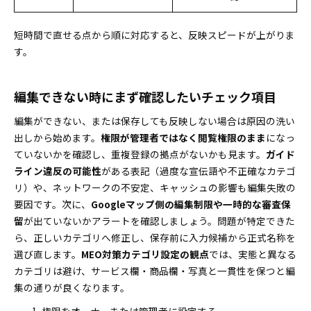
短時間で直せる点から順に対応すると、反映スピードが上がりま
す。
編集できない時にまず確認したいチェック項目
編集ができない、または保存しても反映しない場合は原因の洗い
出しから始めます。
権限が管理者ではなく閲覧権限のまま
になっ
ていないかを確認し、重複登録の拠点がないかも見ます。
ガイド
ライン違反の可能性
がある表記（過度な宣伝語や不正確なカテゴ
リ）や、ネットワークの不安定、キャッシュの影響も編集失敗の
要因です。次に、
Googleマップ側の編集制限や一時的な審査保
留
が出ていないかアラートを確認しましょう。問題が特定できた
ら、正しいカテゴリへ修正し、保存前に入力候補から正式名称を
選び直します。
MEO対策カテゴリ設定の観点
では、実態と異なる
カテゴリは避け、サービス欄・商品欄・写真と一貫性を保つと編
集の通りが良くなります。