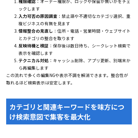
権限確認
：オーナー権限か、ロックや保留が無いかをチェ
ックします
入力可否の原因調査
：禁止語や不適切なカテゴリ選択、重
複ビジネスの有無を見ます
情報整合の見直し
：住所・電話・営業時間・ウェブサイト
とカテゴリの整合を取ります
反映待機と検証
：保存後は数日待ち、シークレット検索で
表示を確認します
テクニカル対処
：キャッシュ削除、アプリ更新、別端末か
ら再編集します
この流れで多くの編集NGや表示不調を解消できます。整合性が
取れるほど検索表示は安定します。
カテゴリと関連キーワードを味方につ
け検索意図で集客を最大化