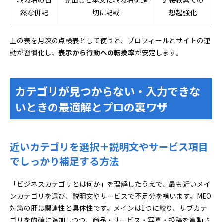
地域名の自
見出しと本文に地域名を適
近接検索での
然な併記
切に記載
想起強化
上の表を月次の点検表として使うと、プロフィールとサイトの連
動が習慣化し、
表示から行動への転換率
が安定します。
カテゴリが見つからない・入力できな
いときの最適解とプロの裏ワザ
近いカテゴリを選択＋説明文やサービス項目
でしっかり補足する方法
「ビジネスカテゴリとは何か」を理解したうえで、最も近いメイ
ンカテゴリを選び、説明文やサービスで不足分を補います。MEO
対策の肝は関連性と具体性です。メインは1つに絞り、サブカテ
ゴリを的確に追加しつつ、商品・サービス・写真・投稿を連動さ