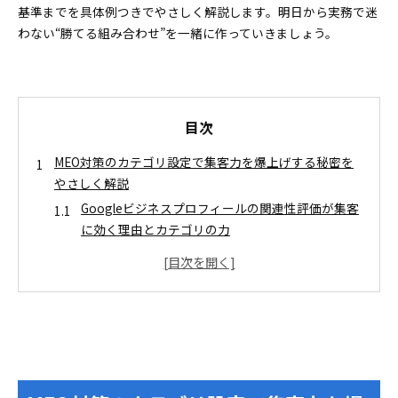
基準までを具体例つきでやさしく解説します。明日から実務で迷
わない“勝てる組み合わせ”を一緒に作っていきましょう。
目次
MEO対策のカテゴリ設定で集客力を爆上げする秘密を
やさしく解説
Googleビジネスプロフィールの関連性評価が集客
に効く理由とカテゴリの力
カテゴリ設定のミスが招く見えない損失
メインカテゴリと追加カテゴリの違いを正しく見抜き
グッと伸ばす選び方
メインカテゴリを一つだけに絞る賢い判断基準と
迷わないフレーム
追加カテゴリの上手な活かし方とやりがちな設定
ミス回避術