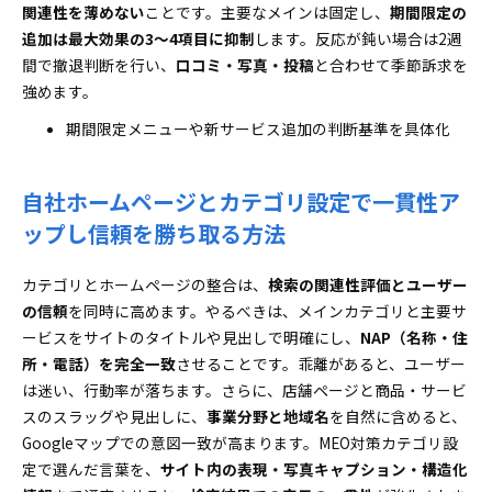
関連性を薄めない
ことです。主要なメインは固定し、
期間限定の
追加は最大効果の3～4項目に抑制
します。反応が鈍い場合は2週
間で撤退判断を行い、
口コミ・写真・投稿
と合わせて季節訴求を
強めます。
期間限定メニューや新サービス追加の判断基準を具体化
自社ホームページとカテゴリ設定で一貫性ア
ップし信頼を勝ち取る方法
カテゴリとホームページの整合は、
検索の関連性評価とユーザー
の信頼
を同時に高めます。やるべきは、メインカテゴリと主要サ
ービスをサイトのタイトルや見出しで明確にし、
NAP（名称・住
所・電話）を完全一致
させることです。乖離があると、ユーザー
は迷い、行動率が落ちます。さらに、店舗ページと商品・サービ
スのスラッグや見出しに、
事業分野と地域名
を自然に含めると、
Googleマップでの意図一致が高まります。MEO対策カテゴリ設
定で選んだ言葉を、
サイト内の表現・写真キャプション・構造化