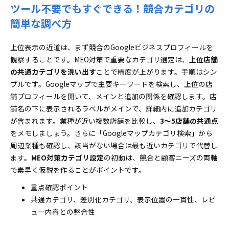
ツール不要でもすぐできる！競合カテゴリの
簡単な調べ方
上位表示の近道は、まず競合のGoogleビジネスプロフィールを
観察することです。MEO対策で重要なカテゴリ選定は、
上位店舗
の共通カテゴリを洗い出す
ことで精度が上がります。手順はシン
プルです。Googleマップで主要キーワードを検索し、上位の店
舗プロフィールを開いて、メインと追加の関係を確認します。店
舗名の下に表示されるラベルがメインで、詳細内に追加カテゴリ
が含まれます。業種が近い複数店舗を比較し、
3〜5店舗の共通点
をメモしましょう。さらに「Googleマップカテゴリ検索」から
周辺業種も確認し、該当がない場合は最も近いカテゴリで代替し
ます。
MEO対策カテゴリ設定
の初動は、競合と顧客ニーズの両軸
で素早く仮説を作ることがポイントです。
重点確認ポイント
共通カテゴリ、差別化カテゴリ、表示位置の一貫性、レビ
ュー内容との整合性