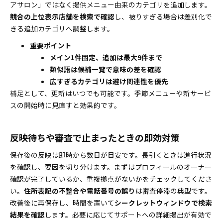
アサロン」ではなく提供メニュー由来のカテゴリを追加します。
競合の上位表示店舗を検索で確認
し、被りすぎる場合は差別化で
きる追加カテゴリへ調整します。
重要ポイント
メイン1件固定、追加は最大9件まで
類似語は候補一覧で意味の差を確認
広すぎるカテゴリは避け関連性を優先
補足として、更新はいつでも可能です。季節メニューや新サービ
スの開始時に見直すと効果的です。
反映待ちや審査で止まったときの即効対策
保存後の反映は即時から数日が目安です。長引くときは進行状況
を確認し、要因を切り分けます。まずはプロフィールのオーナー
確認が完了しているか、重複拠点がないかをチェックしてくださ
い。
住所表記の不整合や電話番号の誤り
は審査停滞の典型です。
改善後に再保存し、時間を置いて
シークレットウィンドウで検索
結果を確認
します。必要に応じてサポートへの詳細提出が有効で