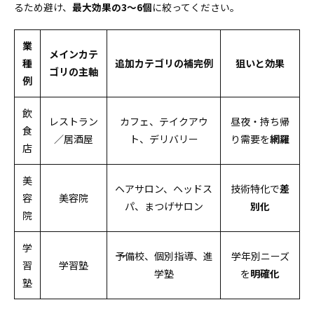
るため避け、
最大効果の3〜6個
に絞ってください。
業
メインカテ
種
追加カテゴリの補完例
狙いと効果
ゴリの主軸
例
飲
レストラン
カフェ、テイクアウ
昼夜・持ち帰
食
／居酒屋
ト、デリバリー
り需要を
網羅
店
美
ヘアサロン、ヘッドス
技術特化で
差
容
美容院
パ、まつげサロン
別化
院
学
予備校、個別指導、進
学年別ニーズ
習
学習塾
学塾
を
明確化
塾