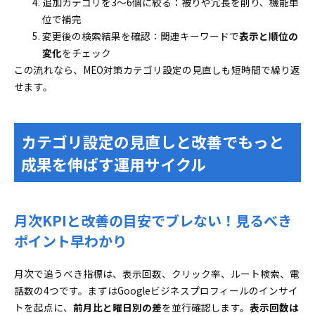
追加カテゴリを3〜6個に絞る：被りや冗長を削り、機能単
位で補完
変更後の検索結果を確認：関連キーワードで
表示と順位の
変化
をチェック
この流れなら、MEO対策カテゴリ設定の見直しも短時間で繰り返
せます。
カテゴリ設定の見直しと改善でもっと
成果を伸ばす運用サイクル
月次KPIと改善の目安でブレない！見るべき
ポイント早わかり
月次で追うべき指標は、表示回数、クリック率、ルート検索、電
話数の4つです。まずはGoogleビジネスプロフィールのインサイ
トを起点に、
前月比と曜日別の差
を並行確認します。
表示回数は