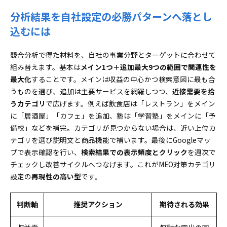
分析結果を自社設定の必勝パターンへ落とし
込むには
競合分析で得た材料を、自社の事業分野とターゲットに合わせて
組み替えます。基本は
メイン1つ＋追加最大9つの範囲で関連性を
最大化
することです。メインは収益の中心かつ検索意図に最も合
うものを選び、追加は主要サービスを網羅しつつ、
近接需要を拾
うカテゴリ
で広げます。例えば飲食店は「レストラン」をメイン
に「居酒屋」「カフェ」を追加、塾は「学習塾」をメインに「予
備校」などを補完。カテゴリが見つからない場合は、近い上位カ
テゴリを選び説明文と商品機能で補います。最後にGoogleマッ
プで表示確認を行い、
検索結果での表示頻度とクリック
を週次で
チェックし改善サイクルへつなげます。これがMEO対策カテゴリ
設定の
再現性の高い型
です。
判断軸
推奨アクション
期待される効果