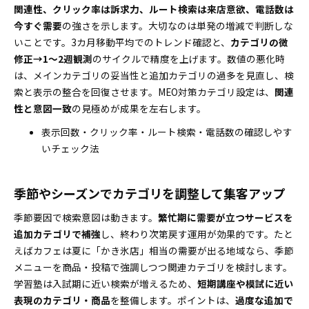
関連性、クリック率は訴求力、ルート検索は来店意欲、電話数は
今すぐ需要
の強さを示します。大切なのは単発の増減で判断しな
いことです。3カ月移動平均でのトレンド確認と、
カテゴリの微
修正→1～2週観測
のサイクルで精度を上げます。数値の悪化時
は、メインカテゴリの妥当性と追加カテゴリの過多を見直し、検
索と表示の整合を回復させます。MEO対策カテゴリ設定は、
関連
性と意図一致
の見極めが成果を左右します。
表示回数・クリック率・ルート検索・電話数の確認しやす
いチェック法
季節やシーズンでカテゴリを調整して集客アップ
季節要因で検索意図は動きます。
繁忙期に需要が立つサービスを
追加カテゴリで補強
し、終わり次第戻す運用が効果的です。たと
えばカフェは夏に「かき氷店」相当の需要が出る地域なら、季節
メニューを商品・投稿で強調しつつ関連カテゴリを検討します。
学習塾は入試期に近い検索が増えるため、
短期講座や模試に近い
表現のカテゴリ・商品
を整備します。ポイントは、
過度な追加で