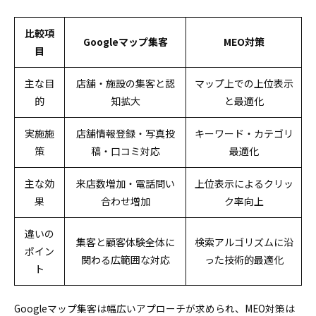
識
Googleマップ集客で避けるべきミスと事前防止の
比較項
Googleマップ集客
MEO対策
ための具体策 - 情報漏れやNG事例に学ぶ予防アク
目
ション
主な目
店舗・施設の集客と認
マップ上での上位表示
Googleマップ集客に成功店舗の共通戦略「勝ちパ
的
知拡大
と最適化
ターン」6選の詳細分析 - 実践的な成功事例の解説
Googleマップ集客にAIとテクノロジーを活用した
実施施
店舗情報登録・写真投
キーワード・カテゴリ
新時代の集客戦略 - 最新技術を活用した集客方法
策
稿・口コミ対応
最適化
業種・業態・地域別のカスタムGoogleマップ集客戦略
Googleマップ集客で飲食店向けの差別化ポイント
主な効
来店数増加・電話問い
上位表示によるクリッ
とキラーフレーズ活用法 - 特徴的な施策やPR例
果
合わせ増加
ク率向上
Googleマップ集客を医療・美容・サロン業界で活
用する案 - 不安を払拭し信頼を高めるポイント
違いの
集客と顧客体験全体に
検索アルゴリズムに沿
ポイン
Googleマップ集客を営業職・BtoBで使うマッピ
関わる広範囲な対応
った技術的最適化
ングの実用技 - 営業効率化のための地図活用術
ト
Googleマップ集客の上位表示後の活用術と新機能対応
完全ガイド
Googleマップ集客は幅広いアプローチが求められ、MEO対策は