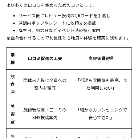
より多くの口コミを集めるためのコツとして、
サービス後にレビュー投稿のQRコードを手渡し
店舗内ポップやレシートに依頼文を掲載
誕生日、記念日などイベント時の特別案内
を組み合わせることで利便性と心地良い体験を確実に残せます。
業
口コミ促進の工夫
高評価獲得例
種
飲
団体来店後に全員への
「料理も雰囲気も最高、ま
食
案内を徹底
た利用したい」
店
美
施術後写真＋口コミの
「細かなカウンセリングで
容
SNS投稿案内
安心できた」
室
医