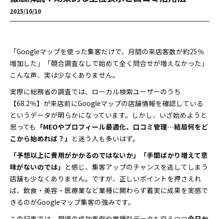
2025/10/10
「Googleマップを使った集客だけで、月間の来店客数が約25％
増加した」「競合調査なしで始めて全く問合せが増えなかった――」
こんな声、実は少なくありません。
実際に総務省の調査では、ローカル検索ユーザーのうち
【68.2％】が来店前にGoogleマップの店舗情報を確認している
というデータが明らかになっています。しかし、いざ始めようと
思っても
「MEOやプロフィール最適化、口コミ管理…結局何をど
こから始めれば？」
と迷う人も多いはず。
「予想以上に費用がかかるのではないか」「手間ばかり増えて意
味がないのでは」
と感じ、集客アップのチャンスを逃してしまう
店舗も少なくありません。ですが、正しいポイントを押さえれ
ば、飲食・美容・医療業など業種に関わらず着実に成果を実感で
きるのがGoogleマップ集客の強みです。
この記事では、現場の成功事例や業種別データも交えつつ
今日か