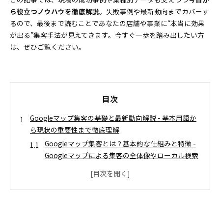
ら役立つノウハウを徹底解説
。失敗事例や最新動向までカバーす
るので、最後まで読むことであなたの店舗や事業に“本当に効果
が出る”集客手法が見えてきます。今すぐ一歩を踏み出したい方
は、ぜひご覧ください。
目次
Googleマップ集客の基礎と最新動向解説 - 基本用語か
ら現状の重要性まで徹底理解
Googleマップ集客とは？基本的な仕組みと特徴 -
Googleマップによる集客の全体像やローカル検索
を解説
Googleマップ集客とMEO対策の概要との違い -
MEO対策とGoogleマップ集客の役割と違いを比較
Googleマップ集客にユーザー増加の背景と集客効
果の数値データ - 利用者拡大の要因と各業種の実