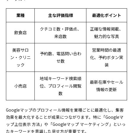
業種
主な評価指標
最適化ポイント
クチコミ数・評価点、
正確な情報掲載、
飲食店
来店数
魅力的な写真
美容サロ
営業時間の最適
予約数、電話問い合わ
ン・クリニ
化、予約ボタン実
せ数
ック
装
地域キーワード検索順
最新在庫やセール
小売店
位、プロフィール閲覧
情報の更新
数
Googleマップのプロフィール情報を業種ごとに最適化し、集客
効果を最大化することが成果につながります。特に「Googleマ
ップ上位表示 方法」や「Googleマップ マーケティング」といっ
たキーワードを意識した見せ方が重要です。