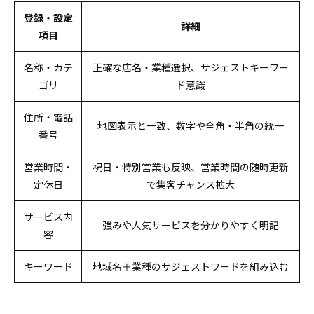
登録・設定
詳細
項目
名称・カテ
正確な店名・業種選択、サジェストキーワー
ゴリ
ド意識
住所・電話
地図表示と一致、数字や全角・半角の統一
番号
営業時間・
祝日・特別営業も反映、営業時間の随時更新
定休日
で集客チャンス拡大
サービス内
強みや人気サービスを分かりやすく明記
容
キーワード
地域名＋業種のサジェストワードを組み込む