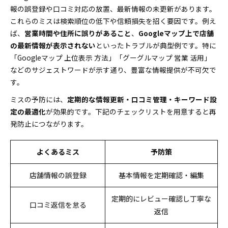
報の誤登録や口コミ対応の放置、最新情報の未更新があります。
これらのミスは検索順位の低下や信頼損失を招く要因です。例え
ば、
営業時間や住所に誤りがあること
、
Googleマップ上で店舗
の最新情報が表示されない
といったトラブルが典型例です。特に
「Googleマップ 上位表示 方法」「グーグルマップ 営業 活用」
などのサジェストワードが示す通り、豊富な情報提供が不可欠で
す。
ミスの予防には、
定期的な情報更新・口コミ管理・キーワード設
定の最適化
が効果的です。下記のチェックリストを用意すると再
発防止につながります。
よくあるミス
予防策
店舗情報の誤登録
基本情報を定期確認・編集
定期的にレビュー確認し丁寧な
口コミ返信を怠る
返信