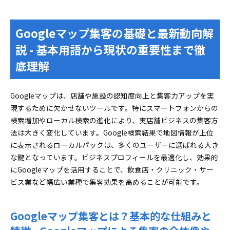
績
Googleビジネスプロフィールの登録・最適化手順と成
Googleマップ集客の基礎と最新動向解
功のための設定術
説 - 基本用語から現状の重要性まで徹
Googleマップ集客でプロフィール基本登録・基本
底理解
設定のポイント - 効率よく活用するための登録・
設定方法
Googleマップ集客に競合優位性をつくる写真・動
Googleマップは、店舗や施設の認知度向上と集客力アップを実
画・投稿活用術 - 写真や動画、最新投稿による差
現するために欠かせないツールです。特にスマートフォンからの
別化の技法
検索増加やローカル検索の進化により、実店舗ビジネスの集客方
Googleマップ集客における口コミ収集・管理の施
法は大きく変化しています。Google検索結果で地図情報が上位
策と返信対応の技術 - 口コミ数増加施策や効果的
に表示されるローカルパックは、多くのユーザーに選ばれる大き
な返信・管理方法
な鍵となっています。ビジネスプロフィールを最適化し、効果的
Googleマップ集客の「効果測定」と継続的改善フロー
にGoogleマップを活用することで、飲食店・クリニック・サー
の実践技術
ビス業など幅広い業種で集客効果を高めることが可能です。
Googleマップ集客における店舗規模・業種別の評
価指標の違いと最適化のポイント - 店舗や業種で
Googleマップ集客とは？基本的な仕組みと
異なる重要指標と最適手法