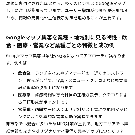
紹介
数値に裏付けされた成果から、多くのビジネスでGoogleマップ
活用に注目が集まっています。ユーザー増加が今後も見込まれる
ため、情報の充実化や上位表示対策を進めることが重要です。
Googleマップ集客を業種・地域別に見る特性 - 飲
食・医療・営業など業種ごとの特徴と成功例
Googleマップ集客は業種や地域によってアプローチが異なりま
す。例えば、
飲食業
：ランチタイムやディナー前の「近くのレストラ
ン」検索が活発で、写真・メニュー・クチコミなど視覚情
報が集客の決め手になります
医療業
：診療時間や専門科目の正確な表示、クチコミによ
る信頼形成がポイントです
営業職・訪問サービス
：エリア別リスト管理や地図マッピ
ングにより効率的な営業活動が実現できます
都市部では競合が多いためMEO対策が重要で、地方エリアでは詳
細情報の充実やオリジナリティ発信が集客アップにつながりま