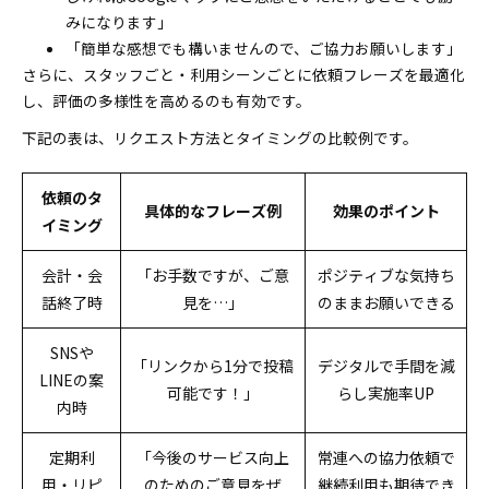
みになります」
「簡単な感想でも構いませんので、ご協力お願いします」
さらに、スタッフごと・利用シーンごとに依頼フレーズを最適化
し、評価の多様性を高めるのも有効です。
下記の表は、リクエスト方法とタイミングの比較例です。
依頼のタ
具体的なフレーズ例
効果のポイント
イミング
会計・会
「お手数ですが、ご意
ポジティブな気持ち
話終了時
見を…」
のままお願いできる
SNSや
「リンクから1分で投稿
デジタルで手間を減
LINEの案
可能です！」
らし実施率UP
内時
定期利
「今後のサービス向上
常連への協力依頼で
用・リピ
のためのご意見をぜ
継続利用も期待でき