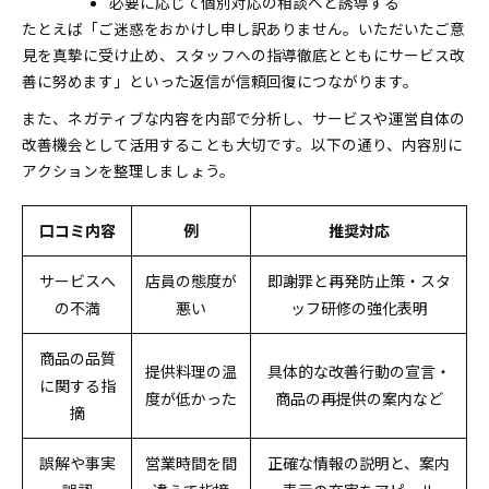
必要に応じて個別対応の相談へと誘導する
たとえば「ご迷惑をおかけし申し訳ありません。いただいたご意
見を真摯に受け止め、スタッフへの指導徹底とともにサービス改
善に努めます」といった返信が信頼回復につながります。
また、ネガティブな内容を内部で分析し、サービスや運営自体の
改善機会として活用することも大切です。以下の通り、内容別に
アクションを整理しましょう。
口コミ内容
例
推奨対応
サービスへ
店員の態度が
即謝罪と再発防止策・スタ
の不満
悪い
ッフ研修の強化表明
商品の品質
提供料理の温
具体的な改善行動の宣言・
に関する指
度が低かった
商品の再提供の案内など
摘
誤解や事実
営業時間を間
正確な情報の説明と、案内