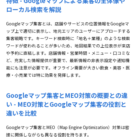
特徴 - Googleマップによる集客の全体像や
Googleマップ集客での広告活用メリット・費用対
ローカル検索を解説
効果解説 - 地図広告の具体的な活用法とコスト管
理
Googleマップ集客とは、店舗やサービスの位置情報をGoogleマ
Googleマップ集客への改善に失敗しやすいポイン
ップ上で適切に表示し、地元エリアのユーザーにアプローチする
トと成功店の共通項目 - PDCA運用や成否を分ける
集客戦略です。キーワード検索時に「地名＋業種」のような検索
判断軸
ワードが使われることが多いため、地図結果での上位表示が来店
口コミ・評価を最大活用する戦略的Googleマップ集客
や予約に直結します。店舗情報・営業時間・メニュー・口コミな
術：信頼獲得と維持の具体策
ど、充実した情報提供が重要で、最新情報の非表示設定や通知機
Googleマップ集客で効果的な口コミ促進のタイミ
能にも注意が必要です。オフライン需要が大きい飲食・美容・医
ングと依頼ノウハウ - レビュー獲得の仕組みと依
療・小売業では特に効果を発揮します。
頼フレーズ
Googleマップ集客の悪い口コミへの対応の基本と
Googleマップ集客とMEO対策の概要との違
高度な改善策 - ネガティブ内容の分析と適切なリ
い - MEO対策とGoogleマップ集客の役割と
アクション
Googleマップ集客における業種ごとの口コミ事例
違いを比較
と評価獲得のベストプラクティス - 口コミを増や
し評価を高める工夫
Googleマップ集客とMEO（Map Engine Optimization）対策は密
接に関係しながらも異なる役割を持ちます。
失敗事例分析と成功に導くGoogleマップ集客の実践知