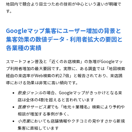
Googleマップ集客SEOとローカル検索順位維持の
地図内で競合より目立つための技術が中心という違いが明確で
最新テクニック - 検索結果上位表示を保つ対策
す。
Googleマップ集客で表示されない・非表示トラブ
ルの対応策と予防法 - 表示不具合時の実践的な解
Googleマップ集客にユーザー増加の背景と
決策
集客効果の数値データ - 利用者拡大の要因と
Googleマップ集客に便利な関連機能紹介と使い方
各業種の実績
徹底マスター - 複数便利機能の有効な活用法
Googleマップ集客の実践ロードマップと長期運用のた
スマートフォン普及と「近くのお店検索」の急増がGoogleマッ
めの管理戦略
プ利用者増加の最大要因です。実際に、ある調査では「地図検索
Googleマップ集客の立ち上げから運用フローの全
経由の来店率がWeb検索の約2.7倍」と報告されており、来店誘
容 - 導入初期から安定運用までの流れ
導における効果は非常に高い傾向です。
Googleマップ集客運用の外注か自社運用か 判断基
飲食ジャンル
の場合、Googleマップがきっかけとなる来
準とメリット・デメリット - 経営判断のポイント
店は全体の4割を超えると言われています
Googleマップ集客に店舗規模・商圏別 カスタム運
医療やサービス業
でも「地元＋業種名」検索により予約や
用プランの提案 - 状況による最適な管理プラン
相談が増加する事例が多く、
Googleマップ集客の実例紹介と専門家コメントを
小売業
においても店舗情報やクチコミの見やすさから新規
活用した現場感の共有 - 成功事例とリアルな声の
集客に直結しています