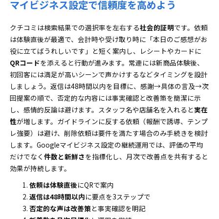
マイビジネス設定で信頼度を高めよう
クチコミは検索結果での選択率を左右する
社会的証明
です。依頼
は体験直後が最適で、会計時や受け取り時に「本日のご感想がお
役に立てばうれしいです」と短く案内し、レシートやカードに
QRコード
を添えると行動が進みます。常連には新商品体験後、
初回客には満足が高いシーンで声かけするなどタイミングを設計
しましょう。返信は48時間以内を目標に、感謝→具体の言及→次
回提案の順で、否定的な内容には事実確認と改善策を簡潔に示
し、感情的反論は避けます。スタッフ名や店舗名を入れると
実在
性
が増します。ガイドラインに反する依頼（報酬で誘導、テンプ
レ強要）は避け、削除依頼は要件を満たす場合のみ手続きを検討
します。Googleマイビジネス設定の継続運用では、評価の平均
だけでなく
件数と新鮮さ
を指標化し、月次で改善点を共有すると
効果が持続します。
依頼は体験直後
にQRで案内
返信は48時間以内
に要点を3ステップで
否定的な声は改善策
と事実確認を明記