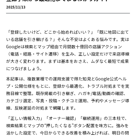
2025/11/13
「登録したいけど、どこから始めればいい？」「既に地図に出て
いる店舗を引き継げる？」――そんな不安はよくある悩みです。実は
Googleは検索とマップ経由で月間数十億回の店舗アクション
（電話・経路・サイト遷移）を生み、正しい設定だけで来店導線
が大きく変わります。まずは基本をおさえ、ムダなく最短で成果
につなげましょう。
本記事は、複数業種での運用支援で得た知見とGoogle公式ヘル
プ・公開仕様をもとに、登録から最適化、トラブル対処までを実
務目線で整理。既存掲載の引き継ぎ、ハガキ/電話/動画の確認、
カテゴリ選定、写真・投稿・クチコミ運用、予約やメッセージ導
線、反映遅延の対処まで網羅します。
「正しい情報入力」「オーナー確認」「継続運用」の三本柱で、
検索結果とマップの“押したくなる”ボタン配置を味方に。強みを
活かした設定で、今日からできる改善を積み上げれば、明日の問