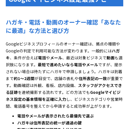
ハガキ・電話・動画のオーナー確認「あなた
に最適」な方法と選び方
Googleビジネスプロフィールのオーナー確認は、拠点の種類や
Googleの判定で利用可能な方法が変わります。一般的には
ハガ
キ
、条件が合えば
電話
や
メール
、最近は対象ビジネスで
動画
も選
択肢になります。
最短で進めたいなら電話やメール
ですが、提示
されない場合は待たずにハガキで申請しましょう。ハガキは到着
まで
約1～2週間
が目安で、店舗の表札や
住所表記の一致
が重要で
す。動画確認は外観、看板、店内設備、
スタッフがアクセスでき
る証跡
を連続撮影する流れです。どの方法でも
Googleマイビジ
ネス設定の基本情報を正確に入力
し、ビジネスカテゴリや営業時
間、電話番号を整えてから申請すると成功率が上がります。
電話やメールが表示されたら最優先で選ぶ
ハガキは住所表記の統一が通過の鍵