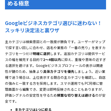
める極意
Googleビジネスカテゴリ選びに迷わない！
スッキリ決定法と裏ワザ
主カテゴリは検索意図との一致度が勝負です。ユーザーがマップ
で探す言い回しに合わせ、店名や業態の「一番の売り」を表すカ
テゴリを一つだけ
明確に選択
します。追加カテゴリは提供サービ
スの幅を補完する目的で
2～4個以内
に抑え、重複や意味の近すぎ
る選択を避けます。Googleビジネスプロフィールの表示は関連
性が鍵のため、抽象より
具体カテゴリを優先
しましょう。近い業
種で迷う場合は、上位表示する競合の主カテゴリを確認し、自店
の強みと一致する方を採用します。スマホ運用でもPC同様に管
理画面から編集でき、変更は即時反映されることもありますが、
評価シグナルの安定性を守るため
頻繁な切り替えは避ける
のが安
全です。
主カテゴリは1つに絞る