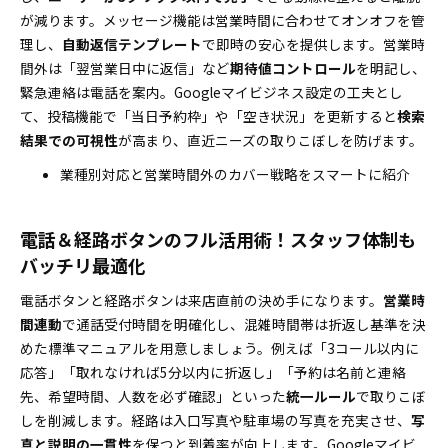
が減ります。メッセージ機能は営業時間に合わせてオンオフを管
理し、
自動返信テンプレート
で即時の安心を提供します。営業時
間外は「翌営業日中に返信」など
期待値コントロール
を明記し、
緊急連絡は電話を案内。Googleマイビジネス設定の工夫とし
て、投稿機能で「当日予約枠」や「空き状況」を更新すると
検索
結果での可視性
が高まり、直近ニーズの取りこぼしを防げます。
業種別対応と営業時間外のカバー戦略をスマートに紹介
電話＆経路ボタンのフル活用術！スタッフ体制も
バッチリ最適化
電話ボタンと経路ボタンは来店直前の決め手になります。
営業時
間連動
で通話受付時間を明確化し、混雑時間帯は折返し基準を決
めた標準マニュアルを用意しましょう。例えば「3コール以内に
応答」「取れなければ5分以内に折返し」「予約は名前と連絡
先、希望時間、人数を必ず確認」といった
統一ルール
で取りこぼ
しを削減します。経路は入口写真や駐車場の写真を充実させ、
写
真と説明の一貫性
を保つと到着率が向上します。Googleマイビ