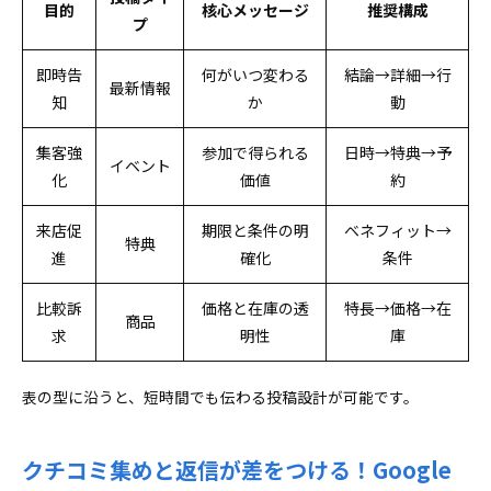
目的
核心メッセージ
推奨構成
プ
即時告
何がいつ変わる
結論→詳細→行
最新情報
知
か
動
集客強
参加で得られる
日時→特典→予
イベント
化
価値
約
来店促
期限と条件の明
ベネフィット→
特典
進
確化
条件
比較訴
価格と在庫の透
特長→価格→在
商品
求
明性
庫
表の型に沿うと、短時間でも伝わる投稿設計が可能です。
クチコミ集めと返信が差をつける！Google