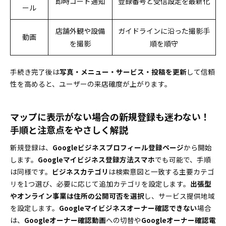
即時コード通知
登録番号と受信設定を最新化
ール
店舗外観や設備
ガイドラインに沿った撮影手
動画
を撮影
順を順守
手続き完了後は
写真・メニュー・サービス・投稿を更新
して信頼
性を高めると、ユーザーの来店確度が上がります。
マップに表示がない場合の新規登録も迷わない！
手順と注意点をやさしく解説
新規登録は、
Googleビジネスプロフィール登録ページ
から開始
します。
Googleマイビジネス登録方法スマホ
でも可能で、手順
は同様です。
ビジネスカテゴリ
は検索意図と一致する主要カテゴ
リを1つ選び、必要に応じて追加カテゴリを設定します。
出張型
やオンライン事業は住所の公開可否を選択
し、サービス提供地域
を設定します。
Googleマイビジネスオーナー確認できない
場合
は、
Googleオーナー確認動画
への切替や
Googleオーナー確認電