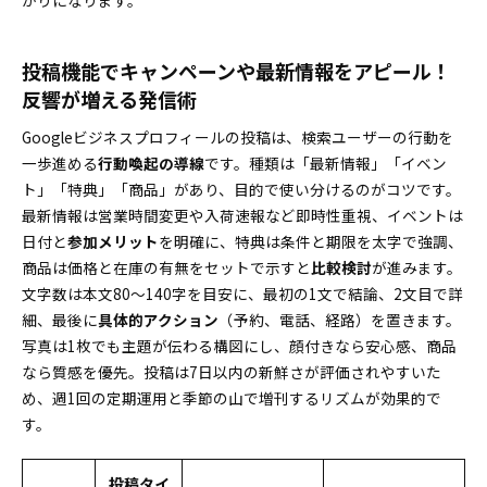
がりになります。
投稿機能でキャンペーンや最新情報をアピール！
反響が増える発信術
Googleビジネスプロフィールの投稿は、検索ユーザーの行動を
一歩進める
行動喚起の導線
です。種類は「最新情報」「イベン
ト」「特典」「商品」があり、目的で使い分けるのがコツです。
最新情報は営業時間変更や入荷速報など即時性重視、イベントは
日付と
参加メリット
を明確に、特典は条件と期限を太字で強調、
商品は価格と在庫の有無をセットで示すと
比較検討
が進みます。
文字数は本文80～140字を目安に、最初の1文で結論、2文目で詳
細、最後に
具体的アクション
（予約、電話、経路）を置きます。
写真は1枚でも主題が伝わる構図にし、顔付きなら安心感、商品
なら質感を優先。投稿は7日以内の新鮮さが評価されやすいた
め、週1回の定期運用と季節の山で増刊するリズムが効果的で
す。
投稿タイ