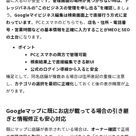
面に入るのが安全です。
管理画面の場所が見つからない時は、ナ
レッジパネルの“このビジネスの管理を申し出る”を確認
しましょ
う。
Googleマイビジネス編集は検索画面上で直接行う方式に変
わっています
。PCとスマホのどちらでも、
店名・住所・電話番
号・営業時間などの基本情報を正確に入力することがMEOとSEO
の土台
になります。
ポイント
PCとスマホの両方で管理可能
検索結果上で直接編集できる新UI
公式のログイン導線から入ると安全
補足として、同名店舗が複数ある場合は住所表記の重複に注意
し、
カテゴリの選択を最初に正確化
しておくと後の表示精度が上
がります。
Googleマップに既にお店が載ってる場合の引き継
ぎと情報修正も安心対応
既にマップに店舗が表示されている場合は、
オーナー確認
で正規