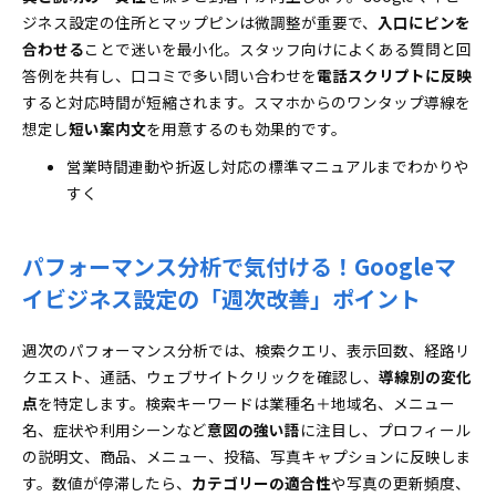
ジネス設定の住所とマップピンは微調整が重要で、
入口にピンを
合わせる
ことで迷いを最小化。スタッフ向けによくある質問と回
答例を共有し、口コミで多い問い合わせを
電話スクリプトに反映
すると対応時間が短縮されます。スマホからのワンタップ導線を
想定し
短い案内文
を用意するのも効果的です。
営業時間連動や折返し対応の標準マニュアルまでわかりや
すく
パフォーマンス分析で気付ける！Googleマ
イビジネス設定の「週次改善」ポイント
週次のパフォーマンス分析では、検索クエリ、表示回数、経路リ
クエスト、通話、ウェブサイトクリックを確認し、
導線別の変化
点
を特定します。検索キーワードは業種名＋地域名、メニュー
名、症状や利用シーンなど
意図の強い語
に注目し、プロフィール
の説明文、商品、メニュー、投稿、写真キャプションに反映しま
す。数値が停滞したら、
カテゴリーの適合性
や写真の更新頻度、