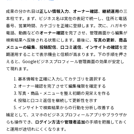
成果の分かれ目は
正しい情報入力
、
オーナー確認
、
継続運用
の三
本柱です。まず、ビジネス名は実在の表記で統一し、住所と電話
番号、営業時間、カテゴリを正確に登録します。次に、ハガキや
電話、動画などの
オーナー確認
を完了させ、管理画面から編集が
検索結果へ反映される状態にします。最後に、
写真の更新
、
商品
メニューの編集
、
投稿配信
、
口コミ返信
、
インサイトの確認
を定
期運用することで表示機会と信頼が高まります。下の手順を押さ
えると、Googleビジネスプロフィール管理画面の効果が安定し
て現れます。
基本情報を正確に入力してカテゴリを選択する
オーナー確認を完了させて編集権限を確定する
写真・商品・メニューを整え初期の見栄えを作る
投稿と口コミ返信を継続して更新性を示す
インサイトで検索結果からの行動を分析し改善する
補足として、スマホのビジネスプロフィールアプリやブラウザか
らも操作でき、
ログイン方法
や
管理者追加
の手順を把握しておく
と運用が途切れにくくなります。