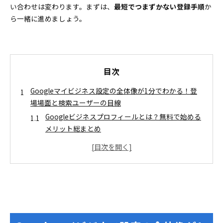
い合わせは変わります。まずは、
最短でつまずかない登録手順
か
ら一緒に進めましょう。
目次
Googleマイビジネス設定の全体像が1分でわかる！登
場場面と検索ユーザーの目線
Googleビジネスプロフィールとは？無料で始める
メリット総まとめ
Googleマイビジネス設定で成果を出す三本柱！今
すぐ取り組みたいコツ
Googleマイビジネス設定の登録手順を最短マスター！
初心者向けかんたんガイド
Googleマイビジネスの登録方法とログイン場所を
どこよりもわかりやすく紹介
オーナー確認で失敗しないためのGoogleマイビジネス