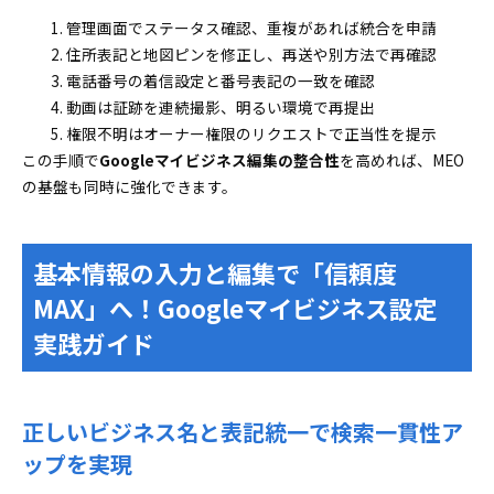
管理画面でステータス確認、重複があれば統合を申請
住所表記と地図ピンを修正し、再送や別方法で再確認
電話番号の着信設定と番号表記の一致を確認
動画は証跡を連続撮影、明るい環境で再提出
権限不明はオーナー権限のリクエストで正当性を提示
この手順で
Googleマイビジネス編集の整合性
を高めれば、MEO
の基盤も同時に強化できます。
基本情報の入力と編集で「信頼度
MAX」へ！Googleマイビジネス設定
実践ガイド
正しいビジネス名と表記統一で検索一貫性ア
ップを実現