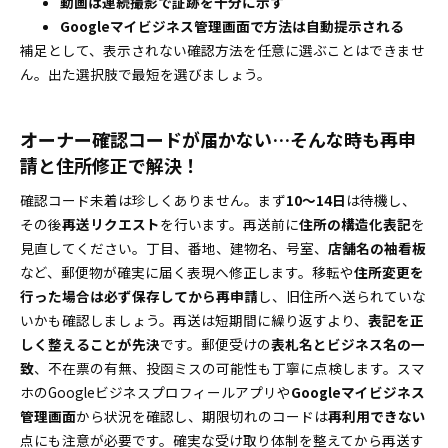
動画は連続撮影で証跡を十分に示す
Googleマイビジネス管理画面で方法は自動提示される
補足として、表示されない確認方法を任意に選ぶことはできませ
ん。出た選択肢で最短を選びましょう。
オーナー確認コードが届かない…そんな時も再申
請と住所修正で解決！
確認コード未着は珍しくありません。まず
10～14日
は待機し、
その後
再送リクエスト
を行います。再送前に
住所の構造化表記
を
見直してください。丁目、番地、建物名、号室、
店舗名の袖看板
など、郵便物が確実に届く表現へ修正します。移転や
住所変更を
行った場合は必ず保存してから再申請
し、旧住所へ送られていな
いかも確認しましょう。再送は短期間に繰り返すより、
表記を正
しく整えることが先決
です。郵便受けの
表札名とビジネス名の一
致
、不在票の有無、投函ミスの可能性も丁寧に点検します。スマ
ホのGoogleビジネスプロフィールアプリや
Googleマイビジネス
管理画面
から状況を確認し、期限切れのコードは
再利用できない
点にも注意が必要です。確実な受け取り体制を整えてから再送す