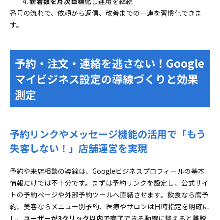
新着数を月次目標化
し運用を継続
番号の流れで、依頼から返信、改善までの一連を習慣化できま
す。
予約・注文・連絡を逃さない！Google
マイビジネス設定の導線づくりと効果
測定
予約リンクやメッセージ機能の活用で「もう
失客しない！」店舗運営を実現
予約や来店相談の導線は、Googleビジネスプロフィールの基本
情報だけでは不十分です。まずは予約リンクを設定し、公式サイ
トの予約ページや外部予約ツールへ直結させます。飲食なら席予
約、美容ならメニュー別予約、医療やサロンは日時指定を明確に
し、
ユーザーが3クリック以内で完了
できる動線に整えると離脱