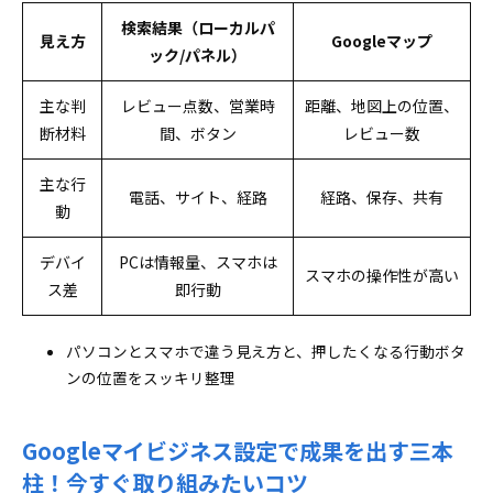
イントラブル解決ブック
検索結果（ローカルパ
ログイン方法が分からない・権限を失った時の
見え方
Googleマップ
ック/パネル）
「復旧フローチャート」
Googleマイビジネス設定でよく聞かれる質問まとめと
主な判
レビュー点数、営業時
距離、地図上の位置、
「即使える」運用チェックリスト
断材料
間、ボタン
レビュー数
完全無料？個人もOK？Googleマイビジネス設定
の基本疑問をまとめて解消
主な行
電話、サイト、経路
経路、保存、共有
臨時休業・定休日・予約リンク…実務ワザも
動
Googleマイビジネス設定でカンペキ
デバイ
PCは情報量、スマホは
スマホの操作性が高い
ス差
即行動
パソコンとスマホで違う見え方と、押したくなる行動ボタ
ンの位置をスッキリ整理
Googleマイビジネス設定で成果を出す三本
柱！今すぐ取り組みたいコツ