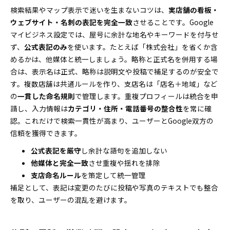
検索結果やマップ表示で迷いを生まないコツは、
実店舗の看板・
ウェブサイト・名刺の表記を完全一致
させることです。Google
マイビジネス設定では、屋号に余計な地名やキーワードを付与せ
ず、
公式表記のみ
を使います。たとえば「株式会社」を省くか含
めるかは、他媒体と統一しましょう。略称と正式名を併用する場
合は、表示名は正式、略称は説明文や投稿で補足するのが安全で
す。複数店舗は共通ルールを作り、支店名は「店名＋地域」など
の
一貫した命名規則
で管理します。重複プロフィールは統合を申
請し、入力情報は
カテゴリ・住所・電話番号の整合性
を常に確
認。これだけで検索一貫性が高まり、ユーザーとGoogle双方の
信頼を獲得できます。
公式表記を厳守
し余計な語句を追加しない
他媒体と完全一致
させ重複や揺れを排除
支店命名ルール
を策定して統一管理
補足として、表記は変更のたびに投稿や写真のテキストでも整合
を取り、ユーザーの混乱を避けます。