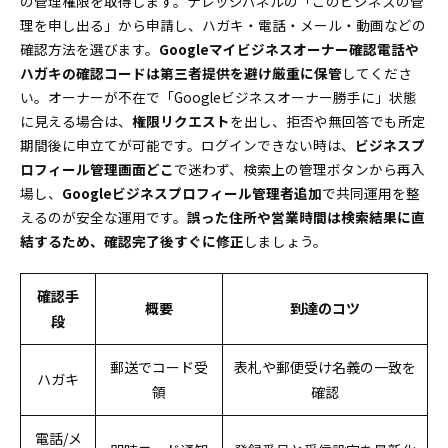
の管理権限を取得します。ナレッジパネルの「このビジネスの管
理を申し出る」から申請し、ハガキ・電話・メール・動画などの
確認方法を選びます。
Googleマイビジネスオーナー確認電話や
ハガキの確認コードは第三者提供を避け厳重に保管
してくださ
い。オーナーが不在で「Googleビジネスオーナー勝手に」状態
に見える場合は、
権限リクエスト
を出し、拒否や無回答でも所定
期間後に申立てが可能です。ログインできない時は、
ビジネスプ
ロフィール管理画面どこ
で迷わず、検索上の管理ボタンから再入
場し、
Googleビジネスプロフィール管理者追加
で共同運用を整
えるのが安全な運用です。
誤った住所や営業時間は検索結果に直
結するため、確認完了後すぐに修正
しましょう。
確認手
概要
到達のコツ
段
郵送でコード受
表札や郵便受け名義の一致を
ハガキ
領
確認
電話/メ