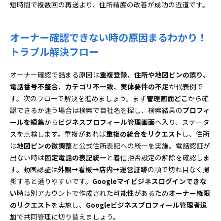
短時間で複数回の再送より、住所精度の改善が成功の近道です。
オーナー確認できない時の原因まるわかり！
トラブル解決フロー
オーナー確認で詰まる原因は
重複登録、住所や地図ピンの誤り、
電話番号不整合、カテゴリ不一致、実体要件の不足
が代表例で
す。次のフローで解決を進めましょう。まず
管理画面どこ
から確
認できるか迷う場合は検索で自社名を探し、検索結果の
プロフィ
ールを編集
から
ビジネスプロフィール管理画面
へ入り、ステータ
スを点検します。重複があれば
重複の統合をリクエスト
し、住所
は
地図ピンの微調整
と公式住所表記への統一を実施。電話認証が
出ない時は
固定電話の表記統一
と着信拒否設定の解除を確認しま
す。動画認証は
外観→看板→店内→運営証跡
の順で切れ目なく撮
影すると通りやすいです。
Googleマイビジネスログインできな
い
時は別アカウントで作成された可能性があるため
オーナー権限
のリクエスト
を実施し、
Googleビジネスプロフィール管理者追
加
で共同管理に切り替えましょう。