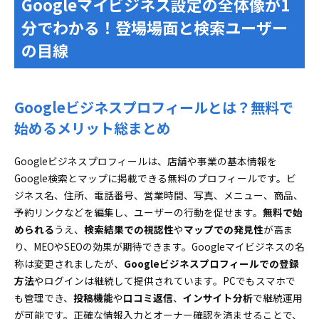
Googleマイビジネス設定の全体像が1
設定最強ナビ
分でわかる！登場場面と検索ユーザー
ハガキ・電話・動画のオーナー確認「あなたに最
の目線
適」な方法と選び方
オーナー確認できない時の原因まるわかり！トラ
ブル解決フロー
Googleビジネスプロフィールとは？無料で
基本情報の入力と編集で「信頼度MAX」へ！Googleマ
イビジネス設定実践ガイド
始めるメリット総まとめ
正しいビジネス名と表記統一で検索一貫性アップ
Googleビジネスプロフィールは、店舗や事業の基本情報を
を実現
Google検索とマップに掲載できる無料のプロフィールです。ビ
ユーザー提案の通知もしっかり管理！Googleマイ
ジネス名、住所、電話番号、営業時間、写真、メニュー、商品、
ビジネス設定の安心運用テク
予約リンクなどを編集し、ユーザーの行動を促せます。
無料で始
カテゴリ設定でマップ表示が激変！Googleマイビジネ
められる
うえ、
検索結果での視認性
や
マップでの発見性
が高ま
ス設定で関連性を高める極意
り、MEOやSEOの効果が期待できます。Googleマイビジネスの名
Googleビジネスカテゴリ選びに迷わない！スッキ
称は変更されましたが、
Googleビジネスプロフィールでの登録
リ決定法と裏ワザ
方法
やログインは継続して提供されています。PCでもスマホで
写真・投稿・クチコミで差が出る！Googleマイビジネ
も管理でき、
投稿機能
や
口コミ返信
、
インサイト分析
で継続運用
ス設定の「魅せる」運用テンプレ
が可能です。正確な情報入力とオーナー確認を済ませることで、