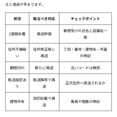
ると通過が早まります。
状況
取るべき対応
チェックポイント
郵便受けの氏名と店舗名一
2週間未着
再送申請
致
住所不備疑
住所修正後に
丁目・番地・建物名・号室
い
再送
の明記
期限切れ
新たに再送
古いコードは無効
転送設定あ
転送解除で再
正式住所へ直送されるか
り
送
目印記載で再
建物共有
看板や階数の明記
送