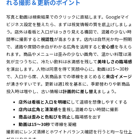
れる撮影＆更新のポイント
写真と動画は検索結果でのクリックに直結します。Googleマイ
ビジネス設定を整えたら、まずは視覚情報の質を底上げしましょ
う。店外は看板と入口がはっきり見える構図で、混雑の少ない時
間帯に撮影すると
視認性
が高まります。店内は自然光か均一照明
で、通路や席間の余白がわかる広角を活用すると
安心感
を与えら
れます。商品やメニューは歪みの少ない画角で、温かい料理は湯
気が立つうちに、冷たい飲料は水滴感を残して
美味しさの臨場感
を演出します。人物は同意を得て笑顔中心に。動画は15～30秒
で、入口から席、人気商品までの導線をまとめると
来店イメージ
が湧きやすいです。更新は週1枚を基本に、季節替わりや新商品
投入時は増やし、古い情報は
計画的に差し替え
ましょう。
店外は看板と入口を明確に
して道順を想像しやすくする
店内は広角と清潔感
を重視し混雑のない時間に撮影
商品は歪みと色転びを防止
し臨場感を出す
動画は15～30秒
で導線を凝縮
撮影前にレンズ清掃とホワイトバランス確認を行うと均一な仕上