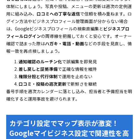
体制にしましょう。写真や投稿、メニューの更新は週次の定例運
用に組み込み、
口コミへの丁寧な返信
で信頼を積み重ねます。ロ
グイン方法やビジネスプロフィール管理画面が分からない場合
は、Googleビジネスプロフィールの検索直編集と
ビジネスプロ
フィールログイン
の両導線を把握しておくと安心です。オーナー
確認で詰まった際は
ハガキ・電話・動画
などの手段を見直し、情
報一致を再点検しましょう。
通知確認のルーチン化
で誤編集を即発見
差し戻しと証拠準備
で正確な情報を維持
権限分担と代行体制
で運用を止めない
口コミ・投稿の週次更新
で新鮮さを継続
番号手順を週次カレンダーに落とし込み、担当者と予備担当を明
確化すると運用事故を避けられます。
カテゴリ設定でマップ表示が激変！
Googleマイビジネス設定で関連性を高