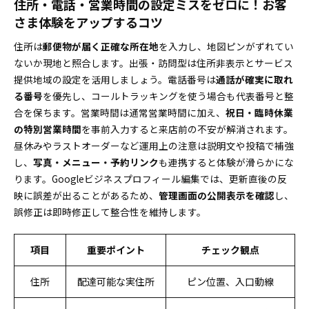
住所・電話・営業時間の設定ミスをゼロに！お客
さま体験をアップするコツ
住所は
郵便物が届く正確な所在地
を入力し、地図ピンがずれてい
ないか現地と照合します。出張・訪問型は住所非表示とサービス
提供地域の設定を活用しましょう。電話番号は
通話が確実に取れ
る番号
を優先し、コールトラッキングを使う場合も代表番号と整
合を保ちます。営業時間は通常営業時間に加え、
祝日・臨時休業
の特別営業時間
を事前入力すると来店前の不安が解消されます。
昼休みやラストオーダーなど運用上の注意は説明文や投稿で補強
し、
写真・メニュー・予約リンク
も連携すると体験が滑らかにな
ります。Googleビジネスプロフィール編集では、更新直後の反
映に誤差が出ることがあるため、
管理画面の公開表示を確認
し、
誤修正は即時修正して整合性を維持します。
項目
重要ポイント
チェック観点
住所
配達可能な実住所
ピン位置、入口動線