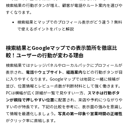
写真と動画は第一印象を劇的アップ！注目される
検索結果の行動ボタンが増え、顧客が電話やルート案内を選びや
撮影＆更新のポイント
すくなります。
クチコミ集めと返信が差をつける！Googleマイビ
検索結果とマップでのプロフィール表示がどう違う？無料
ジネス設定で信頼度を高めよう
で使えるポイントをパッと解説
予約・注文・連絡を逃さない！Googleマイビジネス設
定の導線づくりと効果測定
検索結果とGoogleマップでの表示箇所を徹底比
予約リンクやメッセージ機能の活用で「もう失客
較！ユーザーの行動が変わる理由
しない！」店舗運営を実現
パフォーマンス分析で気付ける！Googleマイビジ
検索結果ではナレッジパネルやローカルパックにプロフィールが
ネス設定の「週次改善」ポイント
表示され、
電話
や
ウェブサイト
、
経路案内
などの行動ボタンが目
に入りやすくなります。Googleマップでは地図と一緒に候補が
スマホ＆パソコンの違いで変わる！Googleマイビジネ
並び、位置情報とレビュー点数が判断材料として強く働きます。
ス設定の現場ベスト活用術
PCは横幅が広く詳細が一覧で見やすい一方、
スマホは行動ボタ
スマホアプリで臨時休業と写真投稿が即できる！
ンが親指で押しやすい位置
に配置され、来店や予約につながりや
スピード対応の裏テク
すいのが特長です。下記の比較を参考に、表示面の強みを意識し
パソコン管理画面なら一括編集もお手のもの！詳
て情報を最適化しましょう。
写真の第一印象
や
営業時間の正確性
細設定のラクちん活用ステップ
がクリック率に直結します。
トラブルも怖くない！Googleマイビジネス設定のログ