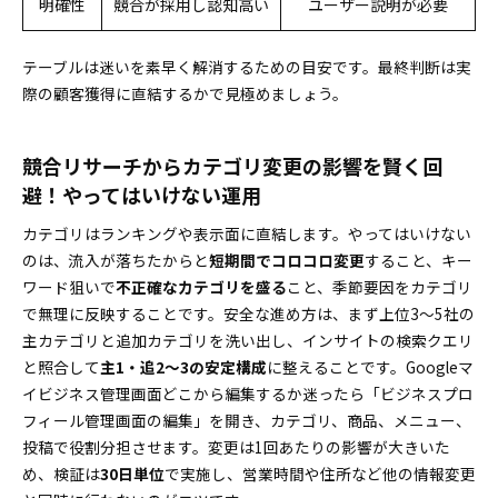
明確性
競合が採用し認知高い
ユーザー説明が必要
テーブルは迷いを素早く解消するための目安です。最終判断は実
際の顧客獲得に直結するかで見極めましょう。
競合リサーチからカテゴリ変更の影響を賢く回
避！やってはいけない運用
カテゴリはランキングや表示面に直結します。やってはいけない
のは、流入が落ちたからと
短期間でコロコロ変更
すること、キー
ワード狙いで
不正確なカテゴリを盛る
こと、季節要因をカテゴリ
で無理に反映することです。安全な進め方は、まず上位3〜5社の
主カテゴリと追加カテゴリを洗い出し、インサイトの検索クエリ
と照合して
主1・追2〜3の安定構成
に整えることです。Googleマ
イビジネス管理画面どこから編集するか迷ったら「ビジネスプロ
フィール管理画面の編集」を開き、カテゴリ、商品、メニュー、
投稿で役割分担させます。変更は1回あたりの影響が大きいた
め、検証は
30日単位
で実施し、営業時間や住所など他の情報変更