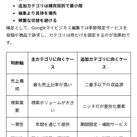
追加カテゴリは補完目的で最小限
抽象より具体を優先
頻繁な切替を避ける
補足として、Googleマイビジネス編集では季節限定サービスを
投稿や商品で訴求し、カテゴリは核だけを固定するのが効果的で
す。
主カテゴリに向くケー
追加カテゴリに向くケー
判断軸
ス
ス
売上構
最も売上比率が高い
二番手以下の収益源
成
検索需
検索ボリュームが大き
ニッチだが差別化要素
要
い
一貫性
年間を通じて提供
期間限定・補助サービス