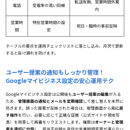
転送有無、営業時間外案
電話
受電率の高い回線
内
営業時
特別営業時間の設
祝日・臨時の事前反映
間
定
テーブルの要点を運用チェックリストに落とし込み、月次で更新
すると抜け漏れを防げます。
ユーザー提案の通知もしっかり管理！
Googleマイビジネス設定の安心運用テク
Googleマイビジネス設定は公開後も
ユーザー提案の編集
が入る
ため、
管理画面の通知とメールを定期確認
して差し替えを未然に
防ぎます。誤った提案が反映された場合は、管理画面から
元に戻
す操作
を行い、必要に応じて正確な証拠（公式サイトや現地写
真）を用意して再審をリクエストします。権限は
オーナーと管理
者を適切に分担
し、担当不在時も返信や営業時間変更が滞らない