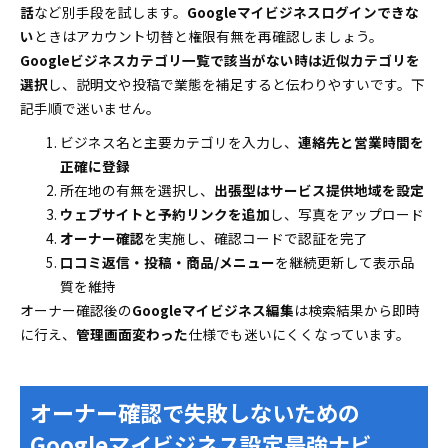
話
など別手段を試します。
Googleマイビジネスログインできな
い
ときはアカウント切替と権限有無を再確認しましょう。
Googleビジネスカテゴリ一覧で該当がない時は近似カテゴリを
選択
し、説明文や投稿で業態を補足すると伝わりやすいです。下
記手順で迷いません。
ビジネス名と主要カテゴリを入力し、
連絡先と営業時間を
正確に登録
所在地の有無を選択し、
出張型はサービス提供地域を設定
ウェブサイトと予約リンクを追加
し、写真をアップロード
オーナー確認
を実施し、確認コードで認証を完了
口コミ返信・投稿・商品/メニュー
を継続更新して表示品
質を維持
オーナー確認後の
Googleマイビジネス編集
は検索結果から即時
に行え、
管理画面変わった
仕様でも迷いにくくなっています。
オーナー確認で失敗しないための
Googleマイビジネス設定最強ナビ