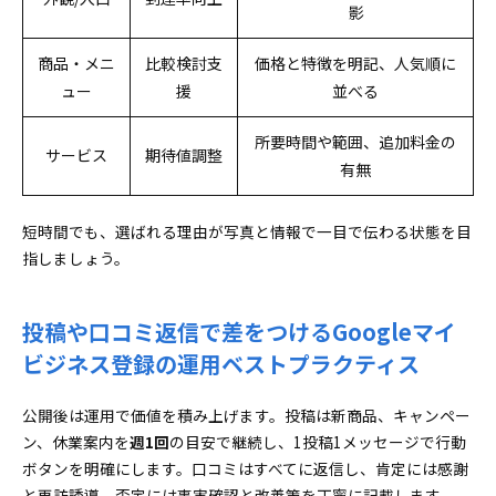
影
商品・メニ
比較検討支
価格と特徴を明記、人気順に
ュー
援
並べる
所要時間や範囲、追加料金の
サービス
期待値調整
有無
短時間でも、選ばれる理由が写真と情報で一目で伝わる状態を目
指しましょう。
投稿や口コミ返信で差をつけるGoogleマイ
ビジネス登録の運用ベストプラクティス
公開後は運用で価値を積み上げます。投稿は新商品、キャンペー
ン、休業案内を
週1回
の目安で継続し、1投稿1メッセージで行動
ボタンを明確にします。口コミはすべてに返信し、肯定には感謝
と再訪誘導、否定には事実確認と改善策を丁寧に記載します。