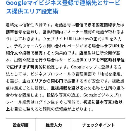
Googleマイビジネス登録で連絡先とサービ
ス提供エリア設定術
連絡先は信頼性の源です。電話番号は
着信できる固定回線または
携帯番号
を登録し、営業時間内にオーナー確認の電話が取れるよ
うにしておきます。ウェブサイトURLはhttpsの正式URLを入力
し、予約フォームやお問い合わせページがある場合は
サブURLを
紹介文や投稿で補完
すると効果的です。店舗型は住所公開が基
本、出張や配達を行う場合はサービス提供エリアを
市区町村単位
で広げすぎず現実的に
設定します。Googleマップに登録する方
法としては、ビジネスプロフィールの管理画面で「地域を指定」
を選び、
主力エリアから同心円で拡張
するのが安全です。複数拠
点は拠点ごとに登録し、
重複掲載を避ける
ため名称と住所の組み
合わせを固定します。投稿や写真の追加、Googleビジネスプロ
フィール編集はログイン後すぐに可能で、
初週に基本写真3枚以
上
を目安に整えると閲覧の信頼度が上がります。
設定項目
推奨入力
チェックポイント