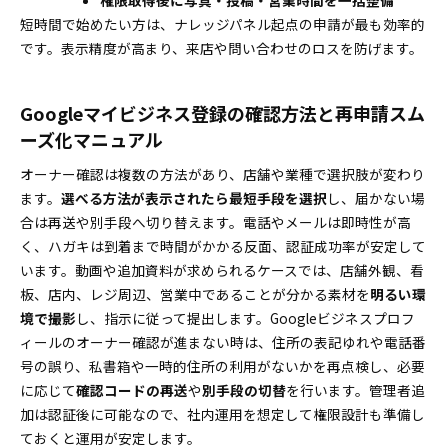
権限取得後に写真・投稿・営業時間を一括整備
短時間で始めたい方は、ナレッジパネル起点の申請が最も効率的
です。表示精度が高まり、来店や問い合わせのロスを防げます。
Googleマイビジネス登録の確認方法と再申請スム
ーズ化マニュアル
オーナー確認は複数の方法があり、店舗や業種で選択肢が変わり
ます。
選べる方法が表示されたら最短手段を選択
し、届かない場
合は再送や別手段へ切り替えます。電話やメールは即時性が高
く、ハガキは到着まで時間がかかる反面、認証成功率が安定して
います。動画や追加資料が求められるケースでは、店舗外観、看
板、店内、レジ周辺、営業中であることが分かる素材を
明るい環
境で撮影
し、指示に従って提出します。Googleビジネスプロフ
ィールのオーナー確認が進まない時は、住所の表記ゆれや電話番
号の誤り、私書箱や一時的住所の利用がないかを再点検し、必要
に応じて
確認コードの再送
や
別手段の切替
を行います。管理者追
加は認証後に可能なので、社内運用を想定して権限設計も準備し
ておくと運用が安定します。