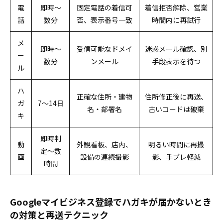
電
即時〜
固定電話の着信可
着信拒否解除、営業
話
数分
否、表示番号一致
時間内に再試行
メ
即時〜
受信可能なドメイ
迷惑メール確認、別
ー
数分
ンメール
手段表示を待つ
ル
ハ
正確な住所・建物
住所修正後に再送、
ガ
7〜14日
名・部署名
古いコードは破棄
キ
即時判
動
外観看板、店内、
明るい時間に再撮
定〜数
画
設備の連続撮影
影、手ブレ軽減
時間
Googleマイビジネス登録でハガキが届かないとき
の対策と再送テクニック