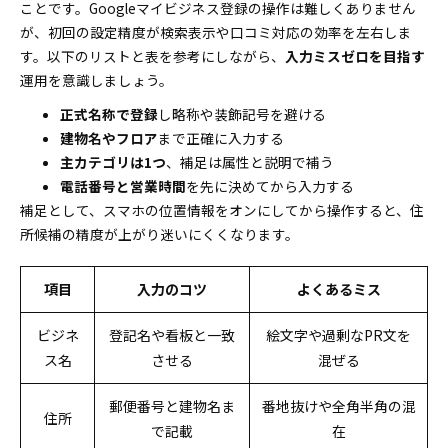
ことです。Googleマイビジネス登録の操作は難しくありません
が、初回の設定精度が検索表示や口コミ対応の効率を左右しま
す。以下のリストと表を参考にしながら、
入力ミスゼロを目指す
運用を意識しましょう。
正式名称で登録
し略称や装飾記号を避ける
建物名やフロア
まで正確に入力する
主カテゴリは1つ
、補足は属性と説明で補う
電話番号と営業時間
を先に決めてから入力する
補足として、スマホの位置情報をオンにしてから操作すると、住
所候補の精度が上がり迷いにくくなります。
項目
入力のコツ
よくあるミス
ビジネ
登記名や看板と一致
絵文字や過剰なPR文を
ス名
させる
混ぜる
郵便番号と建物名ま
番地抜けや全角半角の混
住所
で記載
在