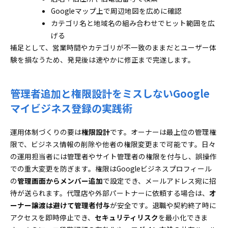
Googleマップ上で周辺地図を広めに確認
カテゴリ名と地域名の組み合わせでヒット範囲を広
げる
補足として、営業時間やカテゴリが不一致のままだとユーザー体
験を損なうため、発見後は速やかに修正まで完遂します。
管理者追加と権限設計をミスしないGoogle
マイビジネス登録の実践術
運用体制づくりの要は
権限設計
です。オーナーは最上位の管理権
限で、ビジネス情報の削除や他者の権限変更まで可能です。日々
の運用担当者には管理者やサイト管理者の権限を付与し、誤操作
での重大変更を防ぎます。権限はGoogleビジネスプロフィール
の
管理画面からメンバー追加
で設定でき、メールアドレス宛に招
待が送られます。代理店や外部パートナーに依頼する場合は、
オ
ーナー譲渡は避けて管理者付与
が安全です。退職や契約終了時に
アクセスを即時停止でき、
セキュリティリスク
を最小化できま