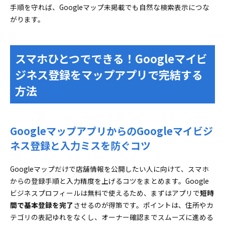
手順を守れば、Googleマップ未掲載でも自然な検索表示につな
がります。
スマホひとつでできる！Googleマイビ
ジネス登録をマップアプリで完結する
方法
GoogleマップアプリからのGoogleマイビジ
ネス登録と入力ミスを防ぐコツ
Googleマップだけで店舗情報を公開したい人に向けて、スマホ
からの登録手順と入力精度を上げるコツをまとめます。Google
ビジネスプロフィールは無料で使えるため、まずはアプリで
短時
間で基本登録を完了
させるのが得策です。ポイントは、住所やカ
テゴリの表記ゆれをなくし、オーナー確認までスムーズに進める