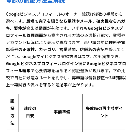
登録の認証方法全解説
Googleビジネスプロフィールのオーナー確認は複数の手段から
選べます。
最短で完了を狙うなら電話やメール、確実性ならハガ
キ、要件が合えば動画
が有効です。いずれも
Googleビジネスプ
ロフィール管理画面
から案内される方法のみ選択可能で、業種や
アカウント状況により表示が異なります。再申請の前に
住所や電
話番号の正確性、カテゴリ、営業時間、店舗名の表記
を整えてく
ださい。Googleマイビジネス登録方法はスマホでも実施でき、
Googleビジネスプロフィールログイン
後に
Googleビジネスプロ
フィール編集
で必要情報を埋めると認証選択が現れます。下の比
較で自社に最適なルートを判断し、
再申請は情報修正→24時間以
上→再試行
の流れを守ると通過率が上がります。
認
証
速度の
失敗時の再申請ポイ
事前準備
方
目安
ント
法