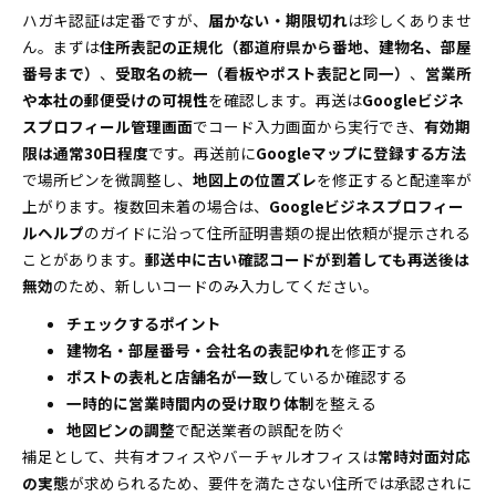
ハガキ認証は定番ですが、
届かない・期限切れ
は珍しくありませ
ん。まずは
住所表記の正規化（都道府県から番地、建物名、部屋
番号まで）
、
受取名の統一（看板やポスト表記と同一）
、
営業所
や本社の郵便受けの可視性
を確認します。再送は
Googleビジネ
スプロフィール管理画面
でコード入力画面から実行でき、
有効期
限は通常30日程度
です。再送前に
Googleマップに登録する方法
で場所ピンを微調整し、
地図上の位置ズレ
を修正すると配達率が
上がります。複数回未着の場合は、
Googleビジネスプロフィー
ルヘルプ
のガイドに沿って住所証明書類の提出依頼が提示される
ことがあります。
郵送中に古い確認コードが到着しても再送後は
無効
のため、新しいコードのみ入力してください。
チェックするポイント
建物名・部屋番号・会社名の表記ゆれ
を修正する
ポストの表札と店舗名が一致
しているか確認する
一時的に営業時間内の受け取り体制
を整える
地図ピンの調整
で配送業者の誤配を防ぐ
補足として、共有オフィスやバーチャルオフィスは
常時対面対応
の実態
が求められるため、要件を満たさない住所では承認されに