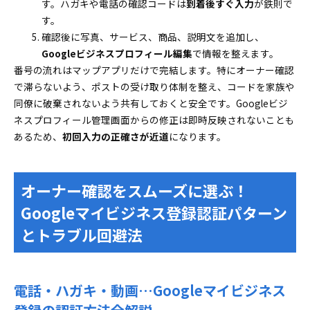
す。ハガキや電話の確認コードは
到着後すぐ入力
が鉄則で
す。
確認後に写真、サービス、商品、説明文を追加し、
Googleビジネスプロフィール編集
で情報を整えます。
番号の流れはマップアプリだけで完結します。特にオーナー確認
で滞らないよう、ポストの受け取り体制を整え、コードを家族や
同僚に破棄されないよう共有しておくと安全です。Googleビジ
ネスプロフィール管理画面からの修正は即時反映されないことも
あるため、
初回入力の正確さが近道
になります。
オーナー確認をスムーズに選ぶ！
Googleマイビジネス登録認証パターン
とトラブル回避法
電話・ハガキ・動画…Googleマイビジネス