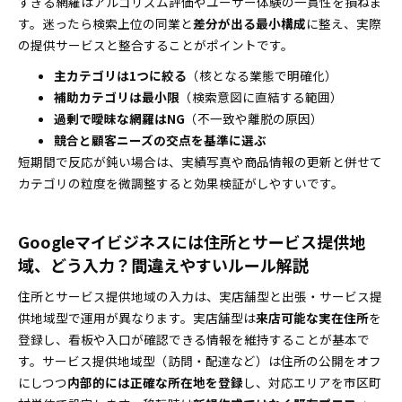
すぎる網羅はアルゴリズム評価やユーザー体験の一貫性を損ねま
す。迷ったら検索上位の同業と
差分が出る最小構成
に整え、実際
の提供サービスと整合することがポイントです。
主カテゴリは1つに絞る
（核となる業態で明確化）
補助カテゴリは最小限
（検索意図に直結する範囲）
過剰で曖昧な網羅はNG
（不一致や離脱の原因）
競合と顧客ニーズの交点を基準に選ぶ
短期間で反応が鈍い場合は、実績写真や商品情報の更新と併せて
カテゴリの粒度を微調整すると効果検証がしやすいです。
Googleマイビジネスには住所とサービス提供地
域、どう入力？間違えやすいルール解説
住所とサービス提供地域の入力は、実店舗型と出張・サービス提
供地域型で運用が異なります。実店舗型は
来店可能な実在住所
を
登録し、看板や入口が確認できる情報を維持することが基本で
す。サービス提供地域型（訪問・配達など）は住所の公開をオフ
にしつつ
内部的には正確な所在地を登録
し、対応エリアを市区町