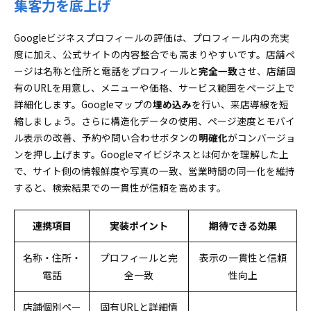
集客力を底上げ
Googleビジネスプロフィールの評価は、プロフィール内の充実
度に加え、公式サイトの内容整合でも高まりやすいです。店舗ペ
ージは名称と住所と電話をプロフィールと
完全一致
させ、店舗固
有のURLを用意し、メニューや価格、サービス範囲をページ上で
詳細化します。Googleマップの
埋め込み
を行い、来店導線を短
縮しましょう。さらに構造化データの使用、ページ速度とモバイ
ル表示の改善、予約や問い合わせボタンの
明確化
がコンバージョ
ンを押し上げます。Googleマイビジネスとは何かを理解した上
で、サイト側の情報鮮度や写真の一致、営業時間の同一化を維持
すると、検索結果での一貫性が信頼を高めます。
連携項目
実装ポイント
期待できる効果
名称・住所・
プロフィールと完
表示の一貫性と信頼
電話
全一致
性向上
店舗個別ペー
固有URLと詳細情