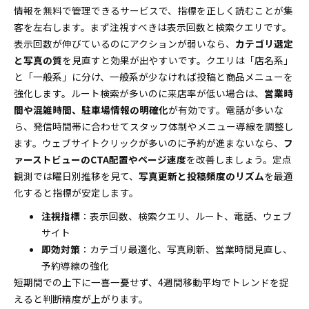
情報を無料で管理できるサービスで、指標を正しく読むことが集
客を左右します。まず注視すべきは表示回数と検索クエリです。
表示回数が伸びているのにアクションが弱いなら、
カテゴリ選定
と写真の質
を見直すと効果が出やすいです。クエリは「店名系」
と「一般系」に分け、一般系が少なければ投稿と商品メニューを
強化します。ルート検索が多いのに来店率が低い場合は、
営業時
間や混雑時間、駐車場情報の明確化
が有効です。電話が多いな
ら、発信時間帯に合わせてスタッフ体制やメニュー導線を調整し
ます。ウェブサイトクリックが多いのに予約が進まないなら、
フ
ァーストビューのCTA配置やページ速度
を改善しましょう。定点
観測では曜日別推移を見て、
写真更新と投稿頻度のリズム
を最適
化すると指標が安定します。
注視指標
：表示回数、検索クエリ、ルート、電話、ウェブ
サイト
即効対策
：カテゴリ最適化、写真刷新、営業時間見直し、
予約導線の強化
短期間での上下に一喜一憂せず、4週間移動平均でトレンドを捉
えると判断精度が上がります。