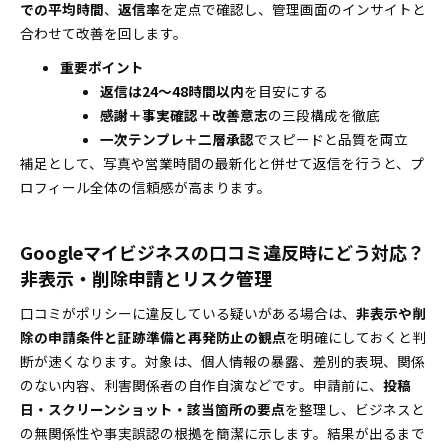
での平均時間
、
返信率
を定点で確認し、管理画面のインサイトと
合わせて改善を回します。
重要ポイント
返信は24〜48時間以内
を目安にする
感謝＋事実確認＋改善意志
の三段構成を徹底
一次テンプレ＋二層承認
でスピードと品質を両立
補足として、写真や営業時間の最新化と併せて返信を行うと、プ
ロフィール全体の信頼感が高まります。
Googleマイビジネスの口コミ違反時にどう対応？
非表示・削除申請とリスク管理
口コミがポリシーに違反している疑いがある場合は、
非表示や削
除の申請条件と証跡準備と再発防止の観点
を明確にしておくと判
断が速くなります。対象は、個人情報の暴露、差別的表現、関係
のない内容、利害関係者の自作自演などです。申請前に、
投稿
日・スクリーンショット・該当箇所の要点
を整理し、ビジネスと
の無関係性や事実誤認の根拠を簡潔に示します。結果が出るまで