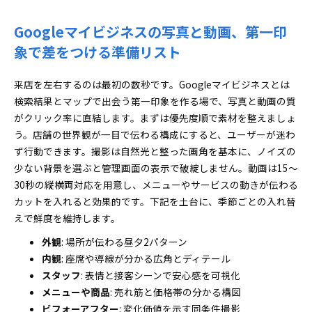
Googleマイビジネスの写真と動画、第一印
象で差をつける準備リスト
来店を左右するのは最初の数秒です。Googleマイビジネスとは
検索結果とマップで出会う第一印象を作る場で、写真と動画の質
がクリック率に直結します。まずは優先度順で素材を整えましょ
う。店舗の世界観が一目で伝わる構成にすると、ユーザーが迷わ
ず行動できます。撮影は自然光と整った画角を基本に、ノイズの
少ない背景を選ぶと管理画面の表示で破綻しません。動画は15〜
30秒の縦横両対応を用意し、メニューやサービスの動きが伝わる
カットを入れると効果的です。下記を土台に、季節ごとの入れ替
えで鮮度を維持します。
外観
: 場所が伝わる昼夕2パターン
内観
: 座席や導線が分かる広角とディテール
スタッフ
: 表情と接客シーンで安心感を可視化
メニューや商品
: 売れ筋と価格帯の分かる構図
ビフォーアフター
: 変化価値を示す同条件撮影