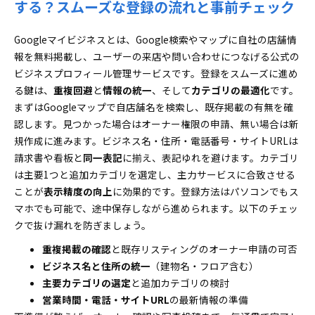
する？スムーズな登録の流れと事前チェック
Googleマイビジネスとは、Google検索やマップに自社の店舗情
報を無料掲載し、ユーザーの来店や問い合わせにつなげる公式の
ビジネスプロフィール管理サービスです。登録をスムーズに進め
る鍵は、
重複回避
と
情報の統一
、そして
カテゴリの最適化
です。
まずはGoogleマップで自店舗名を検索し、既存掲載の有無を確
認します。見つかった場合はオーナー権限の申請、無い場合は新
規作成に進みます。ビジネス名・住所・電話番号・サイトURLは
請求書や看板と
同一表記
に揃え、表記ゆれを避けます。カテゴリ
は主要1つと追加カテゴリを選定し、主力サービスに合致させる
ことが
表示精度の向上
に効果的です。登録方法はパソコンでもス
マホでも可能で、途中保存しながら進められます。以下のチェッ
クで抜け漏れを防ぎましょう。
重複掲載の確認
と既存リスティングのオーナー申請の可否
ビジネス名と住所の統一
（建物名・フロア含む）
主要カテゴリの選定
と追加カテゴリの検討
営業時間・電話・サイトURL
の最新情報の準備