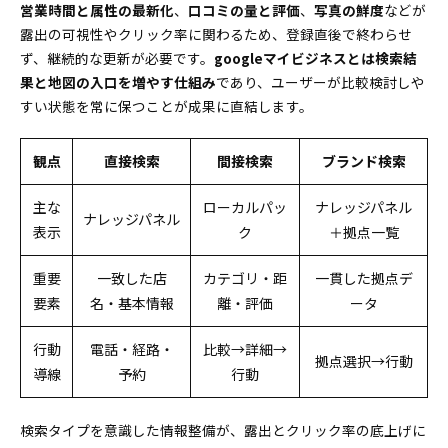
営業時間と属性の最新化
わかり”Q&A
、
口コミの量と評価
、
写真の鮮度
などが
露出の可視性やクリック率に関わるため、登録直後で終わらせ
Googleマイビジネスの反映や審査が遅いとき、よ
ず、継続的な更新が必要です。
googleマイビジネスとは検索結
くあるQ&Aと解決策
果と地図の入口を増やす仕組み
であり、ユーザーが比較検討しや
すい状態を常に保つことが成果に直結します。
観点
直接検索
間接検索
ブランド検索
主な
ローカルパッ
ナレッジパネル
ナレッジパネル
表示
ク
＋拠点一覧
重要
一致した店
カテゴリ・距
一貫した拠点デ
要素
名・基本情報
離・評価
ータ
行動
電話・経路・
比較→詳細→
拠点選択→行動
導線
予約
行動
検索タイプを意識した情報整備が、露出とクリック率の底上げに