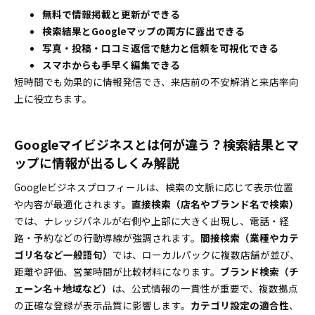
Googleマイビジネス運用の目標設定とダッシュボ
無料で情報掲載と更新ができる
ード雛形一挙公開
検索結果とGoogleマップの両方に露出できる
写真・投稿・口コミ返信で魅力と信頼を可視化できる
ローカルSEOの基本でGoogleマイビジネス上位表示へ
スマホからも手早く編集できる
の最短ルートを押さえる
短時間でも効果的に情報発信でき、来店前の不安解消と来店率向
Googleマイビジネス上位表示に効く三大要素！伸
上に役立ちます。
ばす改善タスクと優先順位
Googleマイビジネスと公式サイトの連携で集客力
を底上げ
Googleマイビジネスとは何が違う？検索結果とマ
トラブル回避とログイン不可時の“今すぐ使え
ップに情報が出るしくみ解説
る”Googleマイビジネス対処法
Googleビジネスプロフィールは、検索の文脈に応じて表示位置
Googleマイビジネスのオーナー認証できない時の
や内容が最適化されます。
直接検索（店名やブランド名で検索）
よくある分岐と対応フロー
では、ナレッジパネルが右側や上部に大きく出現し、電話・経
Googleマイビジネスの権限共有・引き継ぎ管理
路・予約などの行動導線が強調されます。
間接検索（業種やカテ
術！管理者追加の手順ガイド
ゴリ名など一般語句）
では、ローカルパックに複数店舗が並び、
よくある質問と運用テンプレートでGoogleマイビジネ
距離や評価、営業時間が比較材料になります。
ブランド検索（チ
スの迷いを一発解消
ェーン名＋地域など）
は、公式情報の一貫性が重要で、複数拠点
の正確な登録が表示品質に影響します。
Googleマイビジネスの料金や無料利用範囲“まる
カテゴリ設定の適合性
、