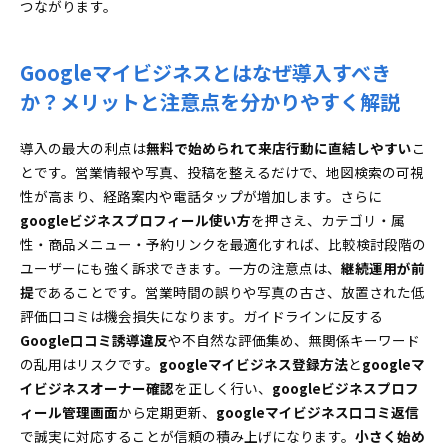
つながります。
Googleマイビジネスとはなぜ導入すべき
か？メリットと注意点を分かりやすく解説
導入の最大の利点は
無料で始められて来店行動に直結しやすい
こ
とです。営業情報や写真、投稿を整えるだけで、地図検索の可視
性が高まり、経路案内や電話タップが増加します。さらに
googleビジネスプロフィール使い方
を押さえ、カテゴリ・属
性・商品メニュー・予約リンクを最適化すれば、比較検討段階の
ユーザーにも強く訴求できます。一方の注意点は、
継続運用が前
提
であることです。営業時間の誤りや写真の古さ、放置された低
評価口コミは機会損失になります。ガイドラインに反する
Google口コミ誘導違反
や不自然な評価集め、無関係キーワード
の乱用はリスクです。
googleマイビジネス登録方法
と
googleマ
イビジネスオーナー確認
を正しく行い、
googleビジネスプロフ
ィール管理画面
から定期更新、
googleマイビジネス口コミ返信
で誠実に対応することが信頼の積み上げになります。
小さく始め