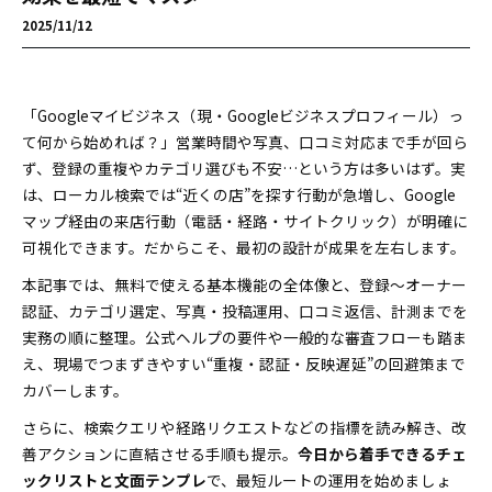
2025/11/12
「Googleマイビジネス（現・Googleビジネスプロフィール）っ
て何から始めれば？」――営業時間や写真、口コミ対応まで手が回ら
ず、登録の重複やカテゴリ選びも不安…という方は多いはず。実
は、ローカル検索では“近くの店”を探す行動が急増し、Google
マップ経由の来店行動（電話・経路・サイトクリック）が明確に
可視化できます。だからこそ、最初の設計が成果を左右します。
本記事では、無料で使える基本機能の全体像と、登録～オーナー
認証、カテゴリ選定、写真・投稿運用、口コミ返信、計測までを
実務の順に整理。公式ヘルプの要件や一般的な審査フローも踏ま
え、現場でつまずきやすい“重複・認証・反映遅延”の回避策まで
カバーします。
さらに、検索クエリや経路リクエストなどの指標を読み解き、改
善アクションに直結させる手順も提示。
今日から着手できるチェ
ックリストと文面テンプレ
で、最短ルートの運用を始めましょ