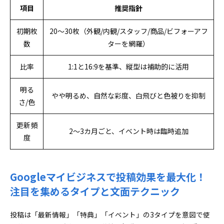
項目
推奨指針
初期枚
20〜30枚（外観/内観/スタッフ/商品/ビフォーアフ
数
ターを網羅）
比率
1:1と16:9を基準、縦型は補助的に活用
明る
やや明るめ、自然な彩度、白飛びと色被りを抑制
さ/色
更新頻
2〜3カ月ごと、イベント時は臨時追加
度
Googleマイビジネスで投稿効果を最大化！
注目を集めるタイプと文面テクニック
投稿は「最新情報」「特典」「イベント」の3タイプを意図で使