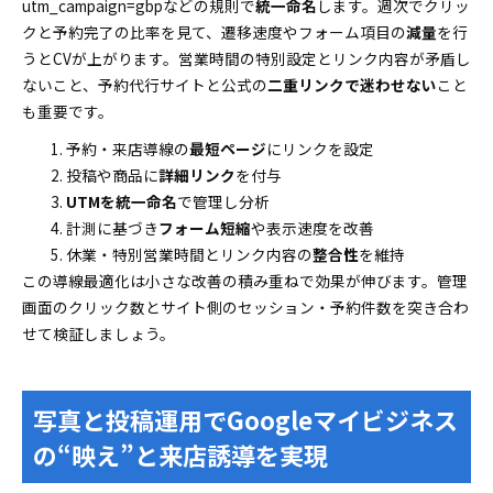
utm_campaign=gbpなどの規則で
統一命名
します。週次でクリッ
クと予約完了の比率を見て、遷移速度やフォーム項目の
減量
を行
うとCVが上がります。営業時間の特別設定とリンク内容が矛盾し
ないこと、予約代行サイトと公式の
二重リンクで迷わせない
こと
も重要です。
予約・来店導線の
最短ページ
にリンクを設定
投稿や商品に
詳細リンク
を付与
UTMを統一命名
で管理し分析
計測に基づき
フォーム短縮
や表示速度を改善
休業・特別営業時間とリンク内容の
整合性
を維持
この導線最適化は小さな改善の積み重ねで効果が伸びます。管理
画面のクリック数とサイト側のセッション・予約件数を突き合わ
せて検証しましょう。
写真と投稿運用でGoogleマイビジネス
の“映え”と来店誘導を実現