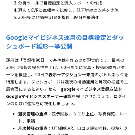
分析ツールで目標設定と流入レポートの作成
週次でCVRと直帰率を比較し、低下導線の改善を実施
30日後に非効率UTMを整理し配分を最適化
Googleマイビジネス運用の目標設定とダッ
シュボード雛形一挙公開
運用は「登録後90日」で基準線を作るのが現実的です。最初の
30日は情報の完全性を上げ、60日までに写真・投稿の勝ちパタ
ーンを検証し、90日で
表示→アクション→来店
のボトルネックを
特定します。ダッシュボードは週次の機動運用と月次の検証で二
層管理にすると迷いません。
googleマイビジネス登録方法
や
Googleマイビジネスオーナー確認
を完了させたうえで、ログイ
ンのたびに進捗を可視化しましょう。
週次管理の重点
：表示回数、クエリ上位、写真閲覧、ルー
ト、電話
月次検証の重点
：UTM別CVR、口コミ評価推移、投稿別ク