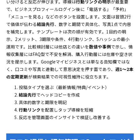
い分けると反応が伸びます。導線は
行動リンクの明示
が最重要
で、ビジネスプロフィールログイン後に「電話する」「予約」
「メニューを見る」などのボタンを設置します。文面は冒頭2行
で価値が伝わる
結論先行
、数字と期間で具体化、写真1点で内容
を補完します。テンプレートは次の順が有効です。1目的の明
示、2メリット、3期限や条件、4行動リンク、5ハッシュの最小
運用です。比較検討層には他店との違いを
数値や事例
で示し、情
報収集層にはFAQ型で不安を解消、購入行動層には在庫や空き状
況を提示します。Googleマイビジネスとは単なる告知欄ではな
く、口コミや写真と連動して意思決定を押す面であり、
週1〜2本
の定期更新
が検索結果での可視性維持に役立ちます。
投稿タイプを選ぶ（最新情報/特典/イベント）
結論先行
でヘッドコピーを作成
具体的数字と期限を明記
行動リンク
を配置しタップ導線を短縮
反応を管理画面のインサイトで検証し改善する