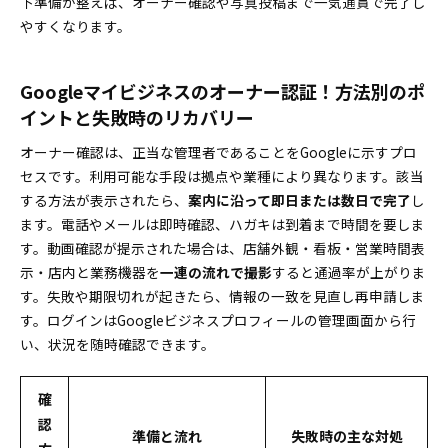
下準備が整えば、オーナー確認や写真投稿まで一気通貫で完了し
やすくなります。
Googleマイビジネスのオーナー認証！方法別のポ
イントと失敗時のリカバリー
オーナー確認は、正当な管理者であることをGoogleに示すプロ
セスです。利用可能な手段は拠点や業種により異なります。該当
する方法が表示されたら、
案内に沿って即日または数日で完了
し
ます。電話やメールは即時確認、ハガキは到着まで時間を要しま
す。動画確認が提示された場合は、店舗外観・看板・営業時間表
示・店内と業務機器を
一連の流れで撮影
すると通過率が上がりま
す。失敗や期限切れが起きたら、情報の一致を見直し再申請しま
す。ログインはGoogleビジネスプロフィールの管理画面から行
い、状況を随時確認できます。
確
認
準備と流れ
失敗時の主な対処