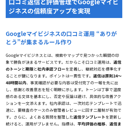
口コミ返信と評価管理でGoogleマイビ
ジネスの信頼度アップを実現
Googleマイビジネスの口コミ運用 “ありが
とう”が集まるルール作り
Googleマイビジネスとは、検索やマップで見つかった瞬間の印
象で勝負が決まるサービスです。だからこそ口コミ運用は、
返信
のトーン
と
期限
と
社内承認フロー
を定義し、継続対応を標準化す
ることが鍵になります。ポイントは一貫性です。
返信は原則24〜
48時間以内
、事実確認が必要な内容は受付完了の一報を先に出
し、感謝と改善意志を短く明瞭に示します。トーンは丁寧で温度
感のある文体を基本にし、否定や反論は避け、具体的な改善アク
ションを一文添えます。社内承認は、一次対応テンプレートで迅
速に、要精査のケースのみ管理者レビューに回す二層制が有効で
す。さらに、よくある質問を整理した
返信テンプレート
を更新し
続けると、運用がブレません。指標は、
平均評価の推移
、
返信ま