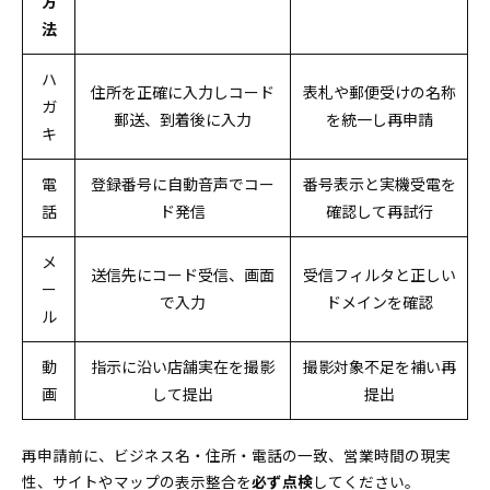
方
法
ハ
住所を正確に入力しコード
表札や郵便受けの名称
ガ
郵送、到着後に入力
を統一し再申請
キ
電
登録番号に自動音声でコー
番号表示と実機受電を
話
ド発信
確認して再試行
メ
送信先にコード受信、画面
受信フィルタと正しい
ー
で入力
ドメインを確認
ル
動
指示に沿い店舗実在を撮影
撮影対象不足を補い再
画
して提出
提出
再申請前に、ビジネス名・住所・電話の一致、営業時間の現実
性、サイトやマップの表示整合を
必ず点検
してください。