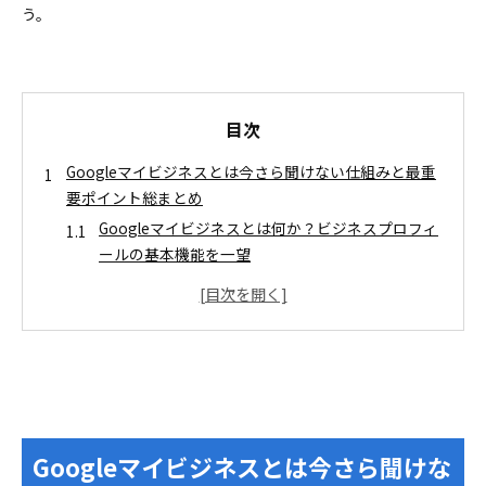
う。
目次
Googleマイビジネスとは今さら聞けない仕組みと最重
要ポイント総まとめ
Googleマイビジネスとは何か？ビジネスプロフィ
ールの基本機能を一望
Googleマイビジネスとはなぜ導入すべきか？メリ
ットと注意点を分かりやすく解説
Googleマイビジネスの登録方法とオーナー認証で使い
始める手順
Googleマイビジネスとは登録まで何を準備する？
スムーズな登録の流れと事前チェック
カテゴリ選定と基本情報の最適化でGoogleマイビジネ
Googleマイビジネスとは今さら聞けな
スの発見率を最大化