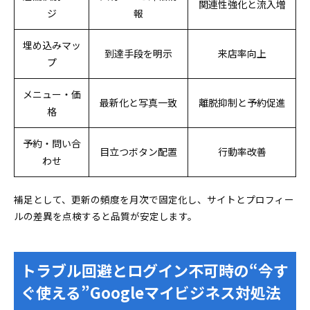
関連性強化と流入増
ジ
報
埋め込みマッ
到達手段を明示
来店率向上
プ
メニュー・価
最新化と写真一致
離脱抑制と予約促進
格
予約・問い合
目立つボタン配置
行動率改善
わせ
補足として、更新の頻度を月次で固定化し、サイトとプロフィー
ルの差異を点検すると品質が安定します。
トラブル回避とログイン不可時の“今す
ぐ使える”Googleマイビジネス対処法