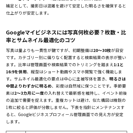
補足として、撮影日は混雑を避けて安定した明るさを確保すると
仕上がりが安定します。
Googleマイビジネスには写真何枚必要？枚数・比
率とサムネイル最適化のコツ
写真は量よりも一貫性が鍵ですが、初期整備は
20〜30枚
が目安
です。カテゴリー別に偏りなく配置すると検索結果の表示が整い
ます。比率は管理画面や検索結果でのトリミングを踏まえ
1:1と
16:9を併用
、縦型はショート動画やスマホ閲覧で強く機能しま
す。サムネイル最適化の要点は中心に主被写体を置き、
明るさは
中間よりわずかに明るめ
、彩度は自然域に保つことです。季節要
素は
2〜3カ月に一度
の入れ替えで最新感を維持し、イベント前後
の追加で需要を捉えます。重複カットは避け、似た構図は精鋭の
1枚に絞ると評価が分散しません。下表を指針にメンテナンスす
ると、Googleビジネスプロフィール管理画面での見え方が安定
します。