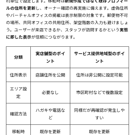
村単位で設定します。移転時は
新規作成ではなく既存プロフィー
ルの住所を更新
し、オーナー確認の再実施に備えます。虚偽住所
やバーチャルオフィスの掲載は表示制限の対象です。郵便物不可
の場所、共同オフィスの共用住所、架空階数の入力も避けましょ
う。ユーザーが来店できるか、スタッフが訪問するかという
実態
に即した表示
が信頼につながります。
実店舗型のポイ
サービス提供地域型のポイ
分類
ント
ント
住所表示
店舗住所を公開
住所は非公開に設定可能
エリア設
必要なし
市区町村などで複数設定
定
ハガキや電話な
同様だが再確認が発生しや
確認方法
ど
すい
移転時
既存を更新
既存を更新