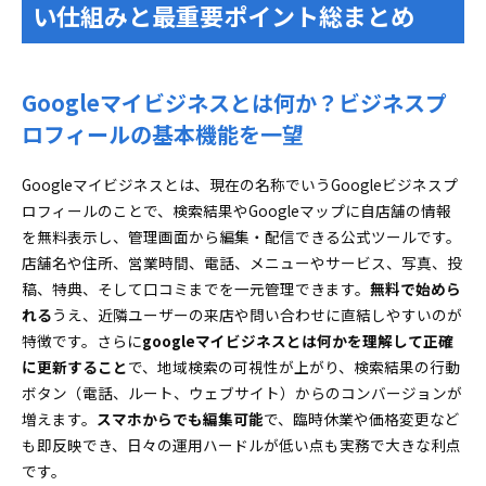
い仕組みと最重要ポイント総まとめ
Googleマイビジネスとはカテゴリ選定がカギ！効
果を高める選び方とNG例
Googleマイビジネスをリンク最適化で来店アッ
Googleマイビジネスとは何か？ビジネスプ
プ！クリックにつなげる公式サイト活用法
ロフィールの基本機能を一望
写真と投稿運用でGoogleマイビジネスの“映え”と来店
誘導を実現
Googleマイビジネスとは、現在の名称でいうGoogleビジネスプ
Googleマイビジネスの写真と動画、第一印象で差
ロフィールのことで、検索結果やGoogleマップに自店舗の情報
をつける準備リスト
を無料表示し、管理画面から編集・配信できる公式ツールです。
Googleマイビジネスで投稿効果を最大化！注目を
店舗名や住所、営業時間、電話、メニューやサービス、写真、投
集めるタイプと文面テクニック
稿、特典、そして口コミまでを一元管理できます。
無料で始めら
口コミ返信と評価管理でGoogleマイビジネスの信頼度
れる
うえ、近隣ユーザーの来店や問い合わせに直結しやすいのが
アップを実現
特徴です。さらに
googleマイビジネスとは何かを理解して正確
Googleマイビジネスの口コミ運用 “ありがとう”が
に更新すること
で、地域検索の可視性が上がり、検索結果の行動
集まるルール作り
ボタン（電話、ルート、ウェブサイト）からのコンバージョンが
増えます。
インサイトで学ぶGoogleマイビジネス集客UPの最適解
スマホからでも編集可能
で、臨時休業や価格変更など
も即反映でき、日々の運用ハードルが低い点も実務で大きな利点
Googleマイビジネスの指標を読む！数値から分か
です。
る改善アクション