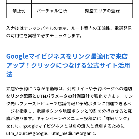
禁止例
バーチャル住所
架空エリアの登録
入力後はナレッジパネルの表示、ルート案内の正確性、電話発信
の可用性を実機で必ずチェックします。
Googleマイビジネスをリンク最適化で来店
アップ！クリックにつなげる公式サイト活用
法
来店や予約につながる動線は、公式サイトや予約ページへの
適切
なリンク配置
と
UTMパラメータの計測設計
で強化できます。リン
ク先はファーストビューで店舗情報と予約ボタンに到達できるペ
ージを指定し、電話ボタンや地図ボタンと役割を分担させると離
脱が減ります。キャンペーンやメニュー投稿には「詳細リンク」
を付け、googleマイビジネスとは別の流入と識別するために
utm_source=google、utm_medium=organic、