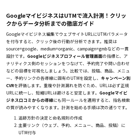
GoogleマイビジネスはUTMで流入計測！クリッ
クからデータ分析までの徹底ガイド
Googleマイビジネス編集でウェブサイトURLにUTMパラメータ
を付与すると、クリック後の行動が分析できます。推奨は
source=google、medium=organic、campaign=gmbなどの一貫
設計です。
Googleビジネスプロフィール管理画面
の指標と、ア
ナリティクス側のセッションをつなげて、予約完了や問い合わせ
などの目標を可視化しましょう。比較では、投稿、商品、メニュ
ー、予約リンクの各導線に固有のUTMを設定し、
キャンペーン別
CVR
を評価します。重複や計測漏れを防ぐため、URLは必ず正規
URLに統一し、短縮URLは避けると安定します。
Googleマイビ
ジネス口コミからの導線
にも同一ルールを適用すると、指名検索
の質が読みやすくなります。計測を始める手順は次の通りです。
追跡方針の決定と命名規則の作成
主要リンク（ウェブ、予約、メニュー、商品、投稿）に
UTM付与