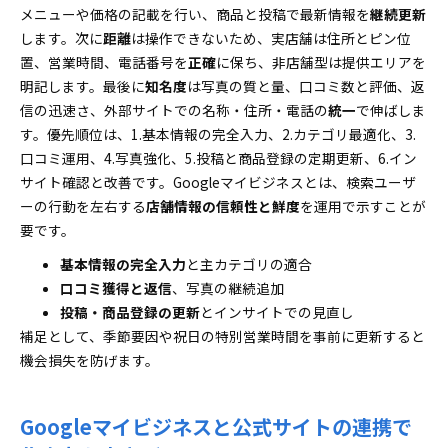
メニューや価格の記載を行い、商品と投稿で最新情報を
継続更新
します。次に
距離
は操作できないため、実店舗は住所とピン位
置、営業時間、電話番号を
正確
に保ち、非店舗型は提供エリアを
明記します。最後に
知名度
は写真の質と量、口コミ数と評価、返
信の迅速さ、外部サイトでの名称・住所・電話の
統一
で伸ばしま
す。優先順位は、1.基本情報の完全入力、2.カテゴリ最適化、3.
口コミ運用、4.写真強化、5.投稿と商品登録の定期更新、6.イン
サイト確認と改善です。Googleマイビジネスとは、検索ユーザ
ーの行動を左右する
店舗情報の信頼性と鮮度
を運用で示すことが
要です。
基本情報の完全入力
と主カテゴリの適合
口コミ獲得と返信
、写真の継続追加
投稿・商品登録の更新
とインサイトでの見直し
補足として、季節要因や祝日の特別営業時間を事前に更新すると
機会損失を防げます。
Googleマイビジネスと公式サイトの連携で