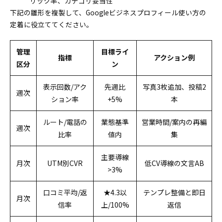
リック率、カテゴリ妥当性
下記の雛形を複製して、Googleビジネスプロフィール使い方の
定着に役立ててください。
管理
目標ライ
指標
アクション例
区分
ン
表示回数/アク
先週比
写真3枚追加、投稿2
週次
ション率
+5%
本
ルート/電話の
業態基準
営業時間/案内の再編
週次
比率
値内
集
主要導線
月次
UTM別CVR
低CV導線の文言AB
>3%
口コミ平均/返
★4.3以
テンプレ整備と即日
月次
信率
上/100%
返信