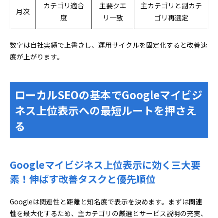
カテゴリ適合
主要クエ
主カテゴリと副カテ
月次
度
リ一致
ゴリ再選定
数字は自社実績で上書きし、運用サイクルを固定化すると改善速
度が上がります。
ローカルSEOの基本でGoogleマイビジ
ネス上位表示への最短ルートを押さえ
る
Googleマイビジネス上位表示に効く三大要
素！伸ばす改善タスクと優先順位
Googleは関連性と距離と知名度で表示を決めます。まずは
関連
性
を最大化するため、主カテゴリの厳選とサービス説明の充実、