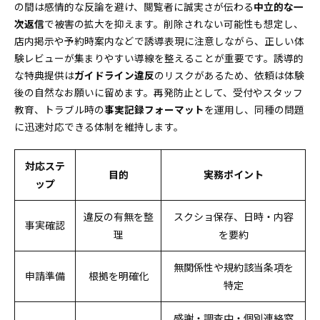
の間は感情的な反論を避け、閲覧者に誠実さが伝わる
中立的な一
次返信
で被害の拡大を抑えます。削除されない可能性も想定し、
店内掲示や予約時案内などで誘導表現に注意しながら、正しい体
験レビューが集まりやすい導線を整えることが重要です。誘導的
な特典提供は
ガイドライン違反
のリスクがあるため、依頼は体験
後の自然なお願いに留めます。再発防止として、受付やスタッフ
教育、トラブル時の
事実記録フォーマット
を運用し、同種の問題
に迅速対応できる体制を維持します。
対応ステ
目的
実務ポイント
ップ
違反の有無を整
スクショ保存、日時・内容
事実確認
理
を要約
無関係性や規約該当条項を
申請準備
根拠を明確化
特定
感謝・調査中・個別連絡窓