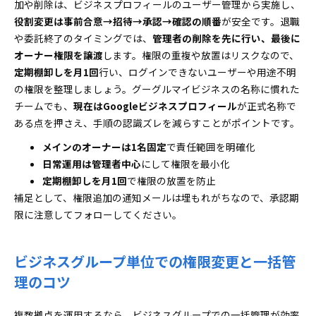
加や削除は、ビジネスプロフィールのユーザー管理から実施し、
役割変更は事前合意→招待→承認→確認の順番
が安全です。退職
や委託終了のタイミングでは、
管理者の削除を先に行い、最後に
オーナー権限を譲渡
します。権限の重複や放置はリスクなので、
定期棚卸しを月1回
行い、ログインできないユーザーや用途不明
の権限を整理しましょう。グーグルマイビジネスの名称に慣れた
チームでも、
現在はGoogleビジネスプロフィール
が正式名称で
ある点を押さえ、手順の認識ズレを減らすことがポイントです。
メインのオーナーは1名固定
で責任範囲を明確化
日常運用は管理者中心
にして権限を最小化
定期棚卸しを月1回
で権限の放置を防止
補足として、権限追加の通知メールは埋もれがちなので、承認期
限に注意してフォローしてください。
ビジネスグループ単位での権限変更と一括管
理のコツ
複数拠点を運用するなら、ビジネスグループでの一括管理が効率