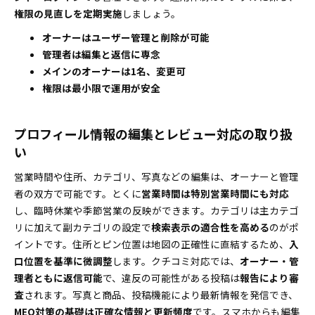
権限の見直しを定期実施
めの事前チェックリスト
しましょう。
ビジネスプロフィールへのログイン障害や認証できな
オーナーはユーザー管理と削除が可能
い時の復旧術まるわかりガイド
管理者は編集と返信に専念
アカウントの復旧と二段階認証の見直し
メインのオーナーは1名、変更可
権限は最小限で運用が安全
確認コードの入力エラーと再申請の流れ
実店舗と非店舗で変わるプロフィール運用の最適攻略
法
プロフィール情報の編集とレビュー対応の取り扱
実店舗の来店設定と地図ピンの最適化
い
レビュー管理と投稿の運用
営業時間や住所、カテゴリ、写真などの編集は、オーナーと管理
グーグルマップビジネスオーナー手順を一気に時短！
者の双方で可能です。とくに
営業時間は特別営業時間にも対応
チェックリストで最短完了を目指そう
し、臨時休業や季節営業の反映ができます。カテゴリは主カテゴ
所有権のリクエストからメインのオーナー変更ま
リに加えて副カテゴリの設定で
検索表示の適合性を高める
のがポ
での流れ
イントです。住所とピン位置は地図の正確性に直結するため、
入
グーグルマップビジネスオーナーに関するみんなの疑
口位置を基準に微調整
します。クチコミ対応では、
オーナー・管
問を徹底解決！よくある質問集
理者ともに返信可能
で、違反の可能性がある投稿は
報告により審
査
されます。写真と商品、投稿機能により最新情報を発信でき、
費用はかかるのかと無料でできる範囲
MEO対策の基礎は正確な情報と更新頻度
です。スマホからも編集
管理者とオーナーの違いと付与のベストプラクテ