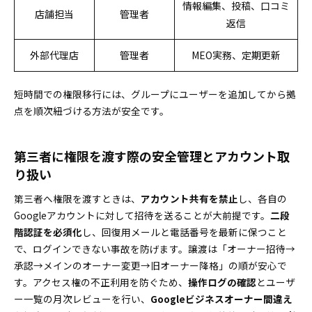
情報編集、投稿、口コミ
店舗担当
管理者
返信
外部代理店
管理者
MEO実務、定期更新
短時間での権限移行には、グループにユーザーを追加してから拠
点を順次紐づける方法が安全です。
第三者に権限を渡す際の安全管理とアカウント取
り扱い
第三者へ権限を渡すときは、
アカウント共有を禁止
し、各自の
Googleアカウントに対して招待を送ることが大前提です。
二段
階認証を必須化
し、回復用メールと電話番号を最新に保つこと
で、ログインできない事故を防げます。譲渡は「オーナー招待→
承認→メインのオーナー変更→旧オーナー降格」の順が安心で
す。アクセス権の不正利用を防ぐため、
操作ログの確認
とユーザ
ー一覧の月次レビューを行い、
Googleビジネスオーナー間違え