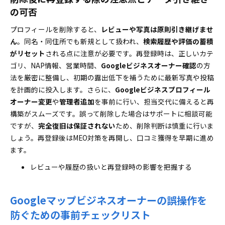
の可否
プロフィールを削除すると、
レビューや写真は原則引き継げませ
ん
。同名・同住所でも新規として扱われ、
検索履歴や評価の蓄積
がリセット
される点に注意が必要です。再登録時は、正しいカテ
ゴリ、NAP情報、営業時間、
Googleビジネスオーナー確認
の方
法を厳密に整備し、初期の露出低下を補うために最新写真や投稿
を計画的に投入します。さらに、
Googleビジネスプロフィール
オーナー変更
や
管理者追加
を事前に行い、担当交代に備えると再
構築がスムーズです。誤って削除した場合はサポートに相談可能
ですが、
完全復旧は保証されない
ため、削除判断は慎重に行いま
しょう。再登録後はMEO対策を再開し、口コミ獲得を早期に進め
ます。
レビューや履歴の扱いと再登録時の影響を把握する
Googleマップビジネスオーナーの誤操作を
防ぐための事前チェックリスト