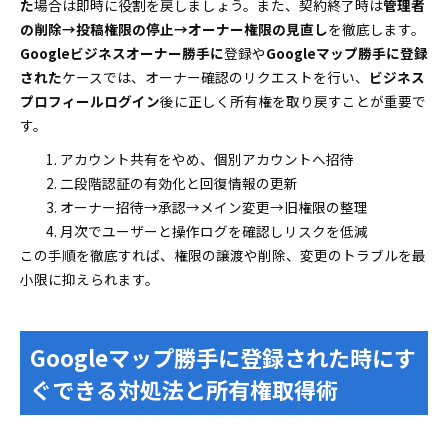
た
場合は即時に役割を戻しましょう。また、契約終了時は
管理者
の削除→投稿権限の停止→オーナー権限の見直し
を徹底します。
Googleビジネスオーナー勝手に
登録や
Googleマップ勝手に登録
された
ケースでは、オーナー確認のリクエストを行い、
ビジネス
プロフィールログイン
後に正しく所有権を取り戻すことが重要で
す。
アカウント共有をやめ、個別アカウントへ招待
二段階認証の有効化と回復情報の更新
オーナー招待→承認→メイン変更→旧権限の整理
月次でユーザーと操作ログを確認しリスクを低減
この手順を徹底すれば、権限の譲渡や削除、変更のトラブルを最
小限に抑えられます。
Googleマップ勝手に登録された時にす
ぐできる対処法と所有権取得術