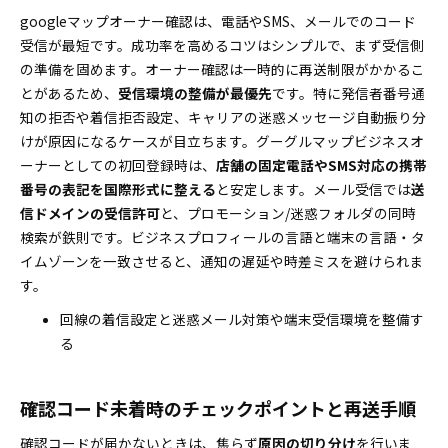
googleマップオーナー確認は、電話やSMS、メールでのコード
受信が最短です。成功率を高めるコツはシンプルで、まず受信側
の準備を固めます。オーナー確認は一時的に再送制限がかかるこ
とがあるため、
受信環境の整備が最優先
です。特に発信者番号通
知の拒否や着信拒否設定、キャリアの迷惑メッセージ自動振り分
けが原因になるケースが目立ちます。グーグルマップビジネスオ
ーナーとしての初回登録時は、
店舗の固定電話やSMS対応の携帯
番号の表記を国際形式に整える
と安定します。メール受信では
送
信ドメインの受信許可
と、プロモーション/迷惑フォルダの同時
検索が鉄則です。ビジネスプロフィールの言語と端末の言語・タ
イムゾーンを一致させると、通知の遅延や時差ミスを避けられま
す。
回線の着信設定と迷惑メール対策や端末受信環境を整備す
る
確認コード未着時のチェックポイントと再送手順
確認コードが届かないときは、焦らず
原因の切り分け
を行いま