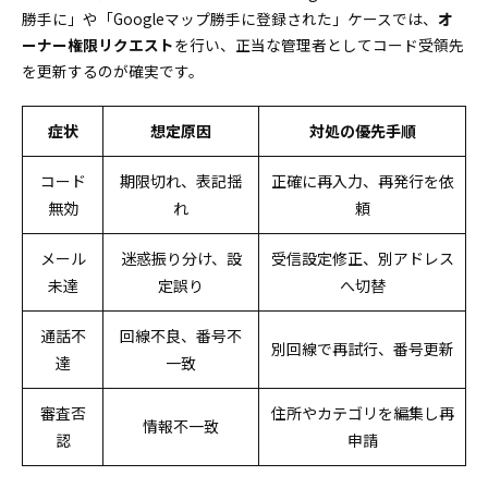
勝手に」や「Googleマップ勝手に登録された」ケースでは、
オ
ーナー権限リクエスト
を行い、正当な管理者としてコード受領先
を更新するのが確実です。
症状
想定原因
対処の優先手順
コード
期限切れ、表記揺
正確に再入力、再発行を依
無効
れ
頼
メール
迷惑振り分け、設
受信設定修正、別アドレス
未達
定誤り
へ切替
通話不
回線不良、番号不
別回線で再試行、番号更新
達
一致
審査否
住所やカテゴリを編集し再
情報不一致
認
申請