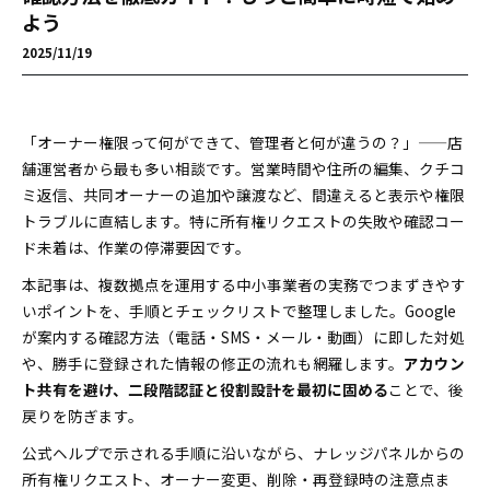
よう
2025/11/19
「オーナー権限って何ができて、管理者と何が違うの？」——店
舗運営者から最も多い相談です。営業時間や住所の編集、クチコ
ミ返信、共同オーナーの追加や譲渡など、間違えると表示や権限
トラブルに直結します。特に所有権リクエストの失敗や確認コー
ド未着は、作業の停滞要因です。
本記事は、複数拠点を運用する中小事業者の実務でつまずきやす
いポイントを、手順とチェックリストで整理しました。Google
が案内する確認方法（電話・SMS・メール・動画）に即した対処
や、勝手に登録された情報の修正の流れも網羅します。
アカウン
ト共有を避け、二段階認証と役割設計を最初に固める
ことで、後
戻りを防ぎます。
公式ヘルプで示される手順に沿いながら、ナレッジパネルからの
所有権リクエスト、オーナー変更、削除・再登録時の注意点ま