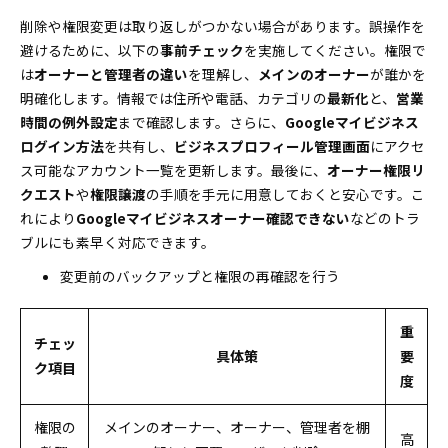
削除や権限変更は取り返しがつかない場合があります。誤操作を
避けるために、以下の
事前チェック
を実施してください。権限で
は
オーナーと管理者の違い
を理解し、
メインのオーナー
が誰かを
明確化します。情報では住所や電話、カテゴリの
最新化
と、
営業
時間の例外設定
まで確認します。さらに、
Googleマイビジネス
ログイン方法
を共有し、
ビジネスプロフィール管理画面
にアクセ
ス可能なアカウント一覧を更新します。最後に、
オーナー権限リ
クエスト
や
権限譲渡
の手順を手元に用意しておくと安心です。こ
れにより
Googleマイビジネスオーナー確認できない
などのトラ
ブルにも素早く対応できます。
変更前のバックアップと権限の再確認を行う
重
チェッ
具体策
要
ク項目
度
権限の
メインのオーナー、オーナー、管理者を棚
高