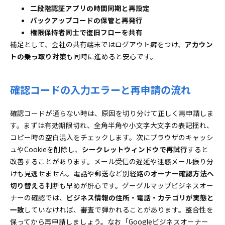
二段階認証アプリの時間同期と再設定
バックアップコードの保管と再発行
権限保持者同士で復旧フローを共有
補足として、会社の共有端末ではログアウト癖をつけ、
アカウン
トの乗っ取り対策
も同時に進めると安心です。
確認コードの入力エラーと再申請の流れ
確認コードが通らない時は、原因を切り分けて正しく再申請しま
す。まずは有効期限切れ、全角半角や小文字大文字の表記揺れ、
コピー時の空白混入をチェックします。次にブラウザのキャッシ
ュやCookieを削除し、
シークレットウィンドウで再試行
すると
改善することがあります。メール受信の遅延や迷惑メール振り分
けも見逃せません。電話や郵送など別経路の
オーナー確認方法へ
切り替え
る判断も早めが肝心です。グーグルマップビジネスオー
ナーの確認では、
ビジネス情報の住所・電話・カテゴリが実態と
一致
していなければ、審査で弾かれることがあります。整合性を
保ってから再申請しましょう。なお「Googleビジネスオーナー