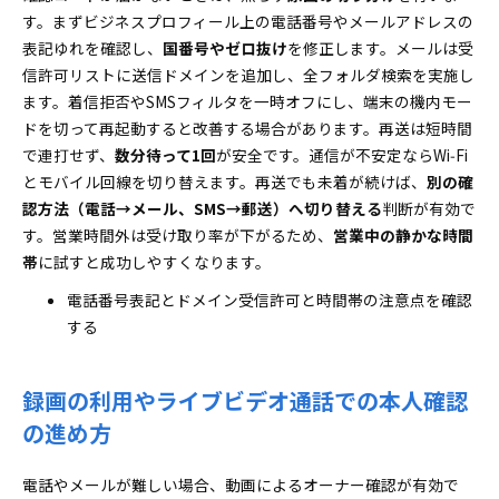
す。まずビジネスプロフィール上の電話番号やメールアドレスの
表記ゆれを確認し、
国番号やゼロ抜け
を修正します。メールは受
信許可リストに送信ドメインを追加し、全フォルダ検索を実施し
ます。着信拒否やSMSフィルタを一時オフにし、端末の機内モー
ドを切って再起動すると改善する場合があります。再送は短時間
で連打せず、
数分待って1回
が安全です。通信が不安定ならWi‑Fi
とモバイル回線を切り替えます。再送でも未着が続けば、
別の確
認方法（電話→メール、SMS→郵送）へ切り替える
判断が有効で
す。営業時間外は受け取り率が下がるため、
営業中の静かな時間
帯
に試すと成功しやすくなります。
電話番号表記とドメイン受信許可と時間帯の注意点を確認
する
録画の利用やライブビデオ通話での本人確認
の進め方
電話やメールが難しい場合、動画によるオーナー確認が有効で