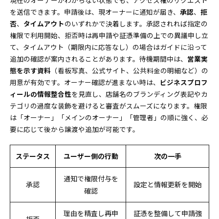
現在のオーナーがわからない状態でも、アクセス権のリクエスト
を送信できます。申請後は、現オーナーに通知が届き、
承認
、
拒
否
、
タイムアウト
のいずれかで決着します。承認されれば指定の
権限で利用開始、拒否時は再申請や証憑準備の上での異議申し立
て、タイムアウト（期限内に応答なし）の場合はガイドに沿って
追加の確認が案内されることがあります。待機期間中は、
営業実
態を示す資料
（看板写真、公式サイト、公共料金の明細など）の
用意が有効です。オーナー確認が進まない時は、
ビジネスプロフ
ィールの情報整合性
を見直し、店舗名のブランディング表記やカ
テゴリの過度な装飾を避けると審査がスムーズになります。権限
は「オーナー」「メインのオーナー」「管理者」の順に強く、必
要に応じて後から譲渡や追加が可能です。
ステータス
ユーザー側の行動
次の一手
通知で権限付与を
承認
設定と情報更新を開始
確認
理由を精査し再申
証憑を整備して申請強