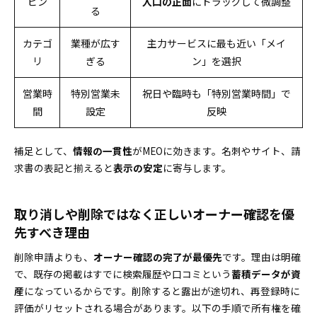
ピン
入口の正面
にドラッグして微調整
る
カテゴ
業種が広す
主力サービスに最も近い「メイ
リ
ぎる
ン」を選択
営業時
特別営業未
祝日や臨時も「特別営業時間」で
間
設定
反映
補足として、
情報の一貫性
がMEOに効きます。名刺やサイト、請
求書の表記と揃えると
表示の安定
に寄与します。
取り消しや削除ではなく正しいオーナー確認を優
先すべき理由
削除申請よりも、
オーナー確認の完了が最優先
です。理由は明確
で、既存の掲載はすでに検索履歴や口コミという
蓄積データが資
産
になっているからです。削除すると露出が途切れ、再登録時に
評価がリセットされる場合があります。以下の手順で所有権を確