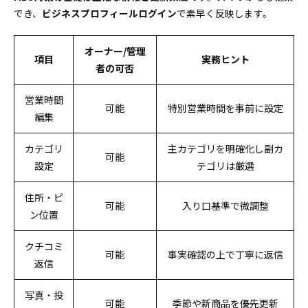
でき、
ビジネスプロフィールログイン
で素早く反映します。
ィス
オーナー/管理
項目
実務ヒント
者の可否
営業時間
可能
特別営業時間を事前に設定
編集
カテゴリ
主カテゴリを明確化し副カ
可能
設定
テゴリは厳選
住所・ピ
可能
入り口基準で微調整
ン位置
クチコミ
可能
事実確認の上で丁寧に返信
返信
写真・投
可能
季節や新商品を優先更新