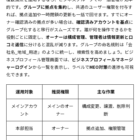
的です。
グループに拠点を集約
し、共通のユーザー権限を付与す
れば、拠点追加や一時閉鎖の更新も一括で回せます。すでにオー
ナー確認済みの拠点が多い場合は、
確認済みアカウントを基点
に
グループ化すると移行がスムーズです。誰が何を操作できるかを
役割ごとに固定し、
オーナーは構成管理、管理者は情報更新と口
コミ返信
に分けると混乱が減ります。グループの命名規則は「会
社名_地域_用途」のように統一し、検索性を高めましょう。ビジ
ネスプロフィール管理画面では、
ビジネスプロフィールマネージ
ャーログイン
から一覧を表示し、ラベルで
MEO対策
の進捗も可視
化できます。
運用対象
推奨権限
主な作業
メインアカウ
メインのオー
構成変更、譲渡、削除判
ント
ナー
断
本部担当
オーナー
拠点追加、権限管理