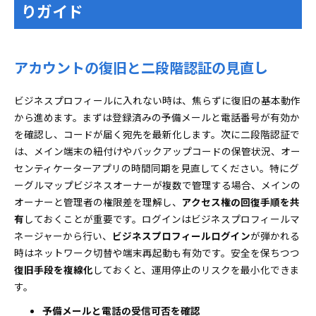
りガイド
アカウントの復旧と二段階認証の見直し
ビジネスプロフィールに入れない時は、焦らずに復旧の基本動作
から進めます。まずは登録済みの予備メールと電話番号が有効か
を確認し、コードが届く宛先を最新化します。次に二段階認証で
は、メイン端末の紐付けやバックアップコードの保管状況、オー
センティケーターアプリの時間同期を見直してください。特にグ
ーグルマップビジネスオーナーが複数で管理する場合、メインの
オーナーと管理者の権限差を理解し、
アクセス権の回復手順を共
有
しておくことが重要です。ログインはビジネスプロフィールマ
ネージャーから行い、
ビジネスプロフィールログイン
が弾かれる
時はネットワーク切替や端末再起動も有効です。安全を保ちつつ
復旧手段を複線化
しておくと、運用停止のリスクを最小化できま
す。
予備メールと電話の受信可否を確認