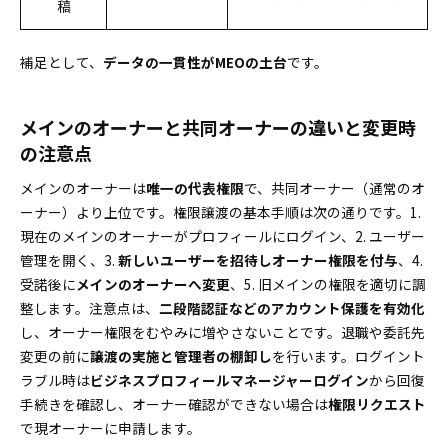
稿
補足として、
データの一貫性がMEOの土台
です。
メインのオーナーと共同オーナーの違いと変更時
の注意点
メインのオーナーは
唯一の代表権限
で、共同オーナー（通常のオ
ーナー）より上位です。権限譲渡の基本手順は次の通りです。1.
現在のメインのオーナーがプロフィールにログイン、2. ユーザー
管理を開く、3.
新しいユーザーを招待しオーナー権限を付与
、4.
受諾後に
メインのオーナーへ変更
、5. 旧メインの権限を適切に調
整します。注意点は、
二段階認証などのアカウント保護を有効化
し、オーナー権限をむやみに増やさないことです。退職や委託先
変更の前に
譲渡の実施と管理者の棚卸し
を行います。ログイント
ラブル時は
ビジネスプロフィールマネージャーログイン
から回復
手続きを確認し、オーナー確認ができない場合は
権限リクエスト
で現オーナーに申請します。