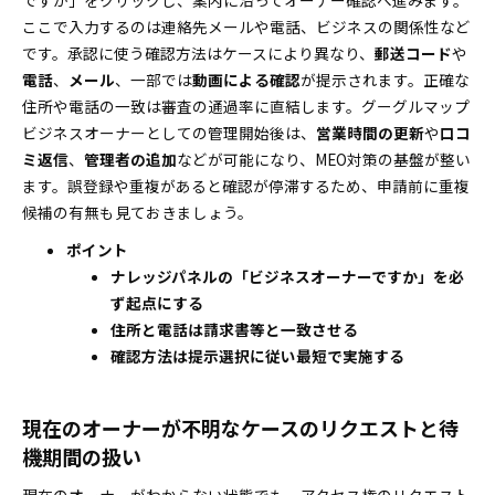
ですか」をクリックし、案内に沿ってオーナー確認へ進みます。
ここで入力するのは連絡先メールや電話、ビジネスの関係性など
です。承認に使う確認方法はケースにより異なり、
郵送コード
や
電話
、
メール
、一部では
動画による確認
が提示されます。正確な
住所や電話の一致は審査の通過率に直結します。グーグルマップ
ビジネスオーナーとしての管理開始後は、
営業時間の更新
や
口コ
ミ返信
、
管理者の追加
などが可能になり、MEO対策の基盤が整い
ます。誤登録や重複があると確認が停滞するため、申請前に重複
候補の有無も見ておきましょう。
ポイント
ナレッジパネルの「ビジネスオーナーですか」を必
ず起点にする
住所と電話は請求書等と一致させる
確認方法は提示選択に従い最短で実施する
現在のオーナーが不明なケースのリクエストと待
機期間の扱い