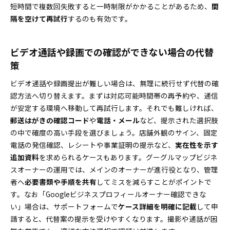
短時間で複数回失敗すると一時制限がかかることがあるため、
間
隔を空けて再試行
するのも有効です。
ビデオ通話や録画での確認ができない場合の代替
策
ビデオ通話や録画提出が難しい場合は、無理に続行せず代替の確
認方法へ切り替えます。まずは対応可能時間帯の再予約や、通信
が安定する環境へ移動して再試行します。それでも難しければ、
郵送はがきの確認コード
や
電話・メール
など、提示された選択肢
の中で確度の高い手段を選びましょう。店舗外観のサイン、固定
電話の発信確認、レシートや事業証明の提示など、
実在性を示す
追加資料
を求められるケースもあります。グーグルマップビジネ
スオーナーの運用では、メインのオーナーが進行役となり、管理
者へ
必要書類や手順を共有
してミスを減らすことがポイントで
す。なお「Googleビジネスプロフィールオーナー確認できな
い」場合は、サポートフォームで
ケース詳細を明確に記載
して申
請すると、代替案の提示を受けやすくなります。撮影や通話が困