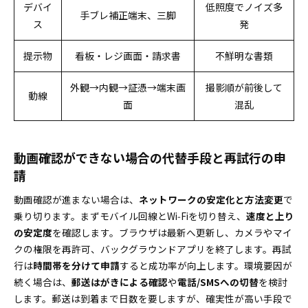
デバイ
低照度でノイズ多
手ブレ補正端末、三脚
ス
発
提示物
看板・レジ画面・請求書
不鮮明な書類
外観→内観→証憑→端末画
撮影順が前後して
動線
面
混乱
動画確認ができない場合の代替手段と再試行の申
請
動画確認が進まない場合は、
ネットワークの安定化と方法変更
で
乗り切ります。まずモバイル回線とWi‑Fiを切り替え、
速度と上り
の安定度
を確認します。ブラウザは最新へ更新し、カメラやマイ
クの権限を再許可、バックグラウンドアプリを終了します。再試
行は
時間帯を分けて申請
すると成功率が向上します。環境要因が
続く場合は、
郵送はがきによる確認
や
電話/SMSへの切替
を検討
します。郵送は到着まで日数を要しますが、確実性が高い手段で