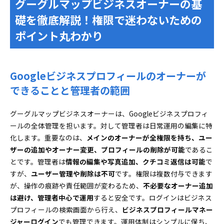
グーグルマップビジネスオーナーの基
ワザ集
礎を徹底解説！権限で迷わないための
電話やSMSとメールによる確認での失敗回避
ポイント丸わかり
録画の利用やライブビデオ通話での本人確認の進
め方
googleマップオーナー変更と権限譲渡を安心・安全に
Googleビジネスプロフィールのオーナーが
実現する極意
できることと管理者の範囲
オーナーと管理者の追加や役割変更の実務フロー
ビジネスグループ単位での権限変更と一括管理の
グーグルマップビジネスオーナーは、Googleビジネスプロフィ
コツ
ールの全体管理を担います。対して管理者は日常運用の編集に特
Googleマップ勝手に登録された時にすぐできる対処法
化します。重要なのは、
メインのオーナーが全権限を持ち、ユー
と所有権取得術
ザーの追加やオーナー変更、プロフィールの削除が可能
であるこ
既存のプロフィールで不正確な情報を修正する流
とです。管理者は
情報の編集や写真追加、クチコミ返信は可能
で
れ
すが、
ユーザー管理や削除は不可
です。権限は複数付与できます
Googleビジネスプロフィールの削除や再登録はどうす
が、操作の痕跡や責任範囲が変わるため、
不必要なオーナー追加
る？ケース別注意点と判断の極意
は避け、管理者中心で運用
すると安全です。ログインはビジネス
削除できないケースと対処方法の選択肢
プロフィールの検索画面から行え、
ビジネスプロフィールマネー
ジャーログイン
Googleマップビジネスオーナーの誤操作を防ぐた
でも管理できます。運用体制はシンプルに保ち、