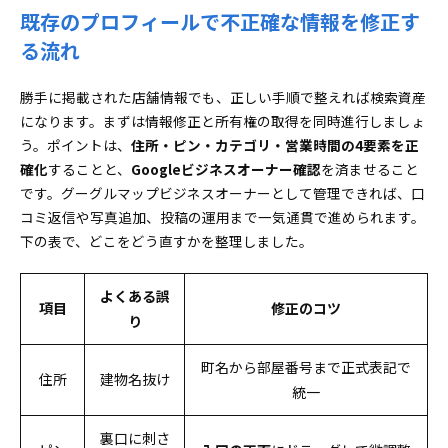
既存のプロフィールで不正確な情報を修正す
る流れ
勝手に掲載された店舗情報でも、正しい手順で整えれば検索資産
になります。まずは情報修正と所有権の取得を同時進行しましょ
う。ポイントは、
住所・ピン・カテゴリ・営業時間の4要素を正
確化
することと、
Googleビジネスオーナー確認
を済ませること
です。グーグルマップビジネスオーナーとして管理できれば、口
コミ返信や写真追加、投稿の運用まで一気通貫で進められます。
下の表で、どこをどう直すかを整理しました。
よくある誤
項目
修正のコツ
り
町名から部屋番号まで正式表記で
住所
建物名抜け
統一
裏口に刺さ