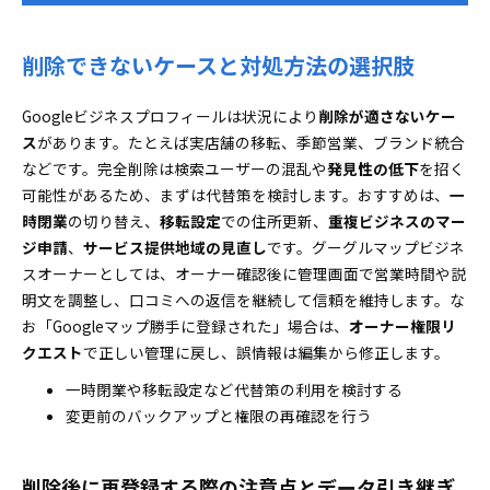
削除できないケースと対処方法の選択肢
Googleビジネスプロフィールは状況により
削除が適さないケー
ス
があります。たとえば実店舗の移転、季節営業、ブランド統合
などです。完全削除は検索ユーザーの混乱や
発見性の低下
を招く
可能性があるため、まずは代替策を検討します。おすすめは、
一
時閉業
の切り替え、
移転設定
での住所更新、
重複ビジネスのマー
ジ申請
、
サービス提供地域の見直し
です。グーグルマップビジネ
スオーナーとしては、オーナー確認後に管理画面で営業時間や説
明文を調整し、口コミへの返信を継続して信頼を維持します。な
お「Googleマップ勝手に登録された」場合は、
オーナー権限リ
クエスト
で正しい管理に戻し、誤情報は編集から修正します。
一時閉業や移転設定など代替策の利用を検討する
変更前のバックアップと権限の再確認を行う
削除後に再登録する際の注意点とデータ引き継ぎ