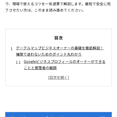
で、現場で使えるコツを一気通貫で解説します。最短で安全に完
了させたい方は、このまま読み進めてください。
目次
グーグルマップビジネスオーナーの基礎を徹底解説！
権限で迷わないためのポイント丸わかり
Googleビジネスプロフィールのオーナーができる
ことと管理者の範囲
googleマップオーナー登録を最短完了！準備から成功
のコツまで完全ナビ
既にgoogleマップに店舗が表示されている場合の
所有権リクエスト
新規でプロフィールを作成する場合の登録手順と
入力のコツ
googleマップオーナー確認の方法と成功率アップの裏