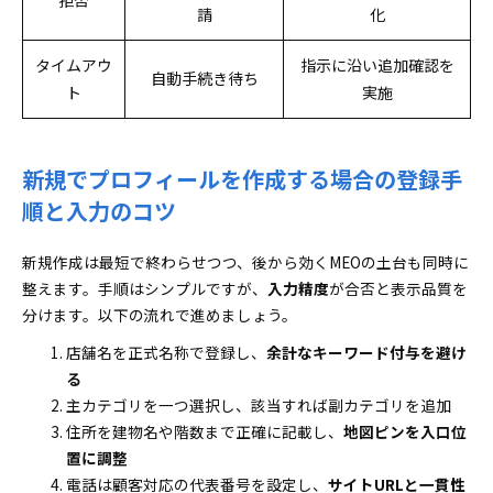
拒否
請
化
タイムアウ
指示に沿い追加確認を
自動手続き待ち
ト
実施
新規でプロフィールを作成する場合の登録手
順と入力のコツ
新規作成は最短で終わらせつつ、後から効くMEOの土台も同時に
整えます。手順はシンプルですが、
入力精度
が合否と表示品質を
分けます。以下の流れで進めましょう。
店舗名を正式名称で登録し、
余計なキーワード付与を避け
る
主カテゴリを一つ選択し、該当すれば副カテゴリを追加
住所を建物名や階数まで正確に記載し、
地図ピンを入口位
置に調整
電話は顧客対応の代表番号を設定し、
サイトURLと一貫性