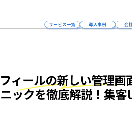
Googleビジネスプロフィールの新
サービス一覧
導入事例
会
インフルエンサーマーケティング
LLMO×SNSマーケティング・求人
Google広告
LLMO×SEO対策
プロフィールの新しい管理
LLMO×MEO対策
LLMO×HP制作
ニックを徹底解説！集客
予約システム
クラウドPBXサービス
採用支援サービス