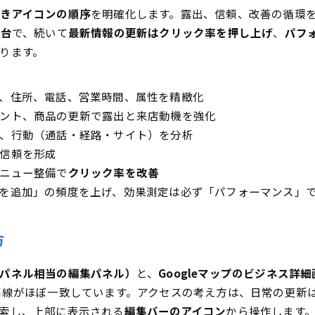
これで解決！操作前に押さえておきたい疑問まとめ
きアイコンの順序
を明確化します。露出、信頼、改善の循環
はどこから開くのか
土台
で、続いて
最新情報の更新はクリック率を押し上げ
、
パフ
ります。
理画面と何が変わったのか
の画像サイズはどの程度が適切か
確認が進まない場合の対処は何か
、住所、電話、営業時間、属性を精緻化
ント、商品の更新で露出と来店動機を強化
の返信で注意することは何か
、行動（通話・経路・サイト）を分析
トの見方で重要な指標は何か
信頼を形成
示されない原因は何か
ニュー整備で
クリック率を改善
いと付与方法はどれか
を追加」の頻度を上げ、効果測定は必ず「パフォーマンス」
集が反映されないのはなぜか
の削除や閉鎖表示の進め方はどれか
方
パネル相当の編集パネル）
と、
Googleマップのビジネス詳細
導線がほぼ一致しています。アクセスの考え方は、日常の更新
索し、上部に表示される
編集バーのアイコン
から操作します