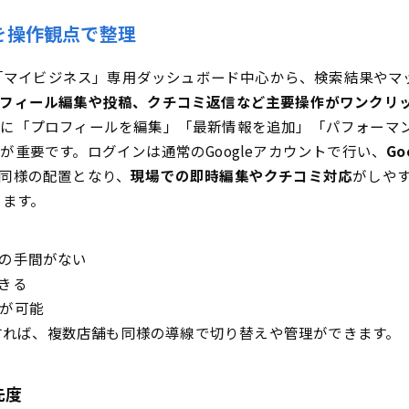
加で信頼を高める撮影と選定
を操作観点で整理
とレビューを依頼で信頼アップ！評価を味方にするノウハウ
来の「マイビジネス」専用ダッシュボード中心から、検索結果や
返信の型と否定的な内容への対応
フィール編集や投稿、クチコミ返信など主要操作がワンクリ
の見方とインサイトの活用で施策が劇的に変わる！今すぐ現
に「プロフィールを編集」「最新情報を追加」「パフォーマ
と検索経路と行動数の関係を理解
が重要です。ログインは通常のGoogleアカウントで行い、
G
ダウンロードと週次レポート運用
同様の配置となり、
現場での即時編集やクチコミ対応
がしや
とアクセス権の管理で多拠点も代理もスムーズ運用！権限の
します。
できる操作範囲と追加手順
からない・反映しない!?困った時のトラブルシュート超実践
の手間がない
とガイドライン違反の可能性と確認手順
きる
確認ができないときの代替策
が可能
ンすれば、複数店舗も同様の導線で切り替えや管理ができます。
告やメッセージ、Q&Aまで全部活用！周辺機能で来店・予約を最大
で来店や予約を増やす導線設計
先度
とQ&Aの運用ルール