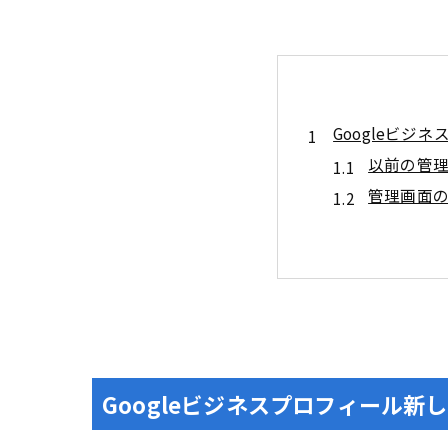
Googleビ
以前の管
管理画面
Google検索
Googl
Googl
プロフィールを
住所と営
商品やサ
Googleビジネスプロフィール
最新情報を追加
最新情報