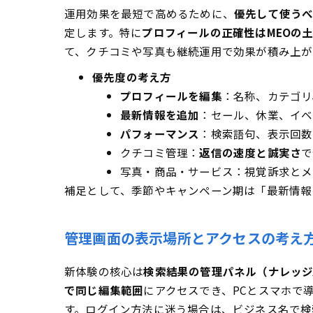
よくある質問は
運用効果を最短で高めるために、
優先して使うべ
管理画面
定します。特に
プロフィールの正確性はMEOの
て、クチコミや写真も継続運用で効果が積み上が
以前の管
最新情報
優先度の考え方
オーナー
プロフィールを編集
：名称、カテゴリ
最新情報を追加
：セール、休業、イベ
クチコミ
パフォーマンス
：検索語句、表示回数
インサイ
クチコミ管理：
返信の速度と誠実さ
で
投稿が表
写真・商品・サービス：視覚訴求とメ
権限の違
補足として、季節やキャンペーン期は「最新情報
情報の編
ビジネス
管理画面の表示場所とアクセスの考え
新体験の核心は
検索結果の管理パネル（ナレッジ
で同じ編集範囲
にアクセスでき、PCとスマホで
す。ログイン方法に迷う場合は、ビジネス名で検