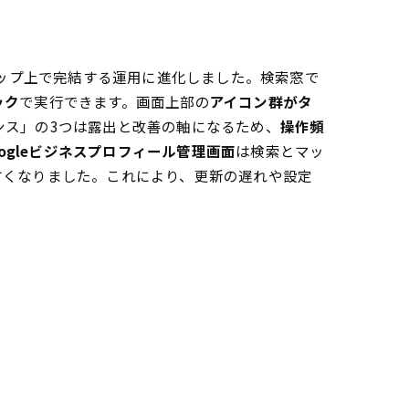
伝授
マップ上で完結する運用に進化しました。検索窓で
ック
で実行できます。画面上部の
アイコン群がタ
場で実践
ンス」の3つは露出と改善の軸になるため、
操作頻
oogleビジネスプロフィール管理画面
は検索とマッ
すくなりました。これにより、更新の遅れや設定
全てを解説
ガイド
化