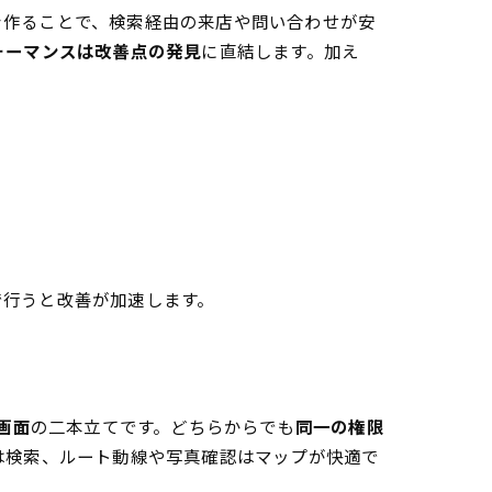
を作ることで、検索経由の来店や問い合わせが安
ォーマンスは改善点の発見
に直結します。加え
で行うと改善が加速します。
画面
の二本立てです。どちらからでも
同一の権限
は検索、ルート動線や写真確認はマップが快適で
。