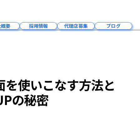
しい管理画面を使いこなす方法と編集テクニックを徹底解説！集客UPの秘密
社概要
採用情報
代理店募集
ブログ
会社概要
成長環境
募集要項
福利厚生
画面を使いこなす方法と
社員紹介
事業内容
UPの秘密
お問い合わせ
採用お知らせ