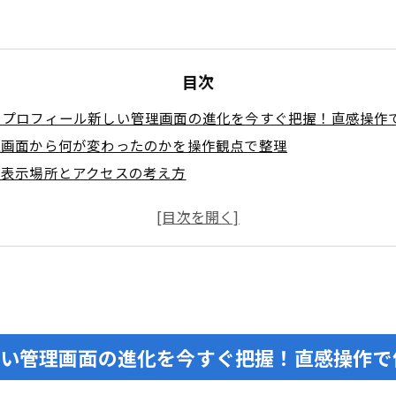
目次
ジネスプロフィール新しい管理画面の進化を今すぐ把握！直感操作
理画面から何が変わったのかを操作観点で整理
の表示場所とアクセスの考え方
やGoogleマップで管理画面にダイレクトアクセス！ログイン手
e検索からの開き方と見つけやすいキーワード
eマップからの操作と現場対応のコツ
編集で簡単アップデート！基本情報の最適化と反映テクニッ
業時間の編集方法と反映遅延への対処
ービスと予約リンクの設定で検索導線を強化
新しい管理画面の進化を今すぐ把握！直感操作
と写真を追加で集客アップ！効果的な投稿運用のコツ
や特典やイベントの投稿手順と効果を高める流れ