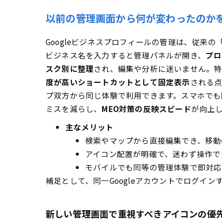
写真を追
以前の管理画面から何が変わったのか
クチコミを読む
Googleビジネスプロフィールの管理は、従
クチコミ
ビジネス名を入力すると管理パネルが開き、
プロ
パフォーマンス
スク別に整理
され、編集や分析に迷いません。特
表示回数
度が高いショートカットとして固定表示
される点
データの
プ双方から同じ体験で利用できます。スマホでも
ユーザーの追加
ミスを減らし、
MEO対策の反映スピード
が向上
権限別に
主なメリット
管理画面が見つ
検索やマップから直接編集でき、移動
掲載停止
アイコン配置が明確で、迷わず操作で
オーナー
モバイルでも同等の管理体験で即対応
補足として、同一Googleアカウントでログイ
Google広
広告掲載
新しい管理画面で重視すべきアイコンの優
メッセージ