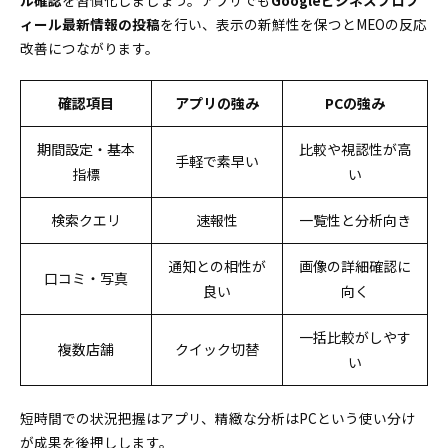
ル確認
を習慣化しましょう。アプリでも
Googleビジネスプロフ
ィール最新情報の投稿
を行い、表示の新鮮性を保つとMEOの反応
改善につながります。
確認項目
アプリの強み
PCの強み
期間設定・基本
比較や視認性が高
手軽で素早い
指標
い
検索クエリ
速報性
一覧性と分析向き
通知との相性が
画像の詳細確認に
口コミ・写真
良い
向く
一括比較がしやす
複数店舗
クイック切替
い
短時間での状況把握はアプリ、精緻な分析はPCという使い分け
が成果を後押しします。