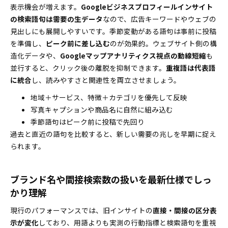
表示機会が増えます。
Googleビジネスプロフィールインサイト
の検索語句は需要の生データ
なので、広告キーワードやウェブの
見出しにも展開しやすいです。季節変動がある語句は事前に投稿
を準備し、
ピーク前に差し込む
のが効果的。ウェブサイト側の構
造化データや、
Googleマップアナリティクス視点の動線短縮
も
並行すると、クリック後の離脱を抑制できます。
重複語は代表語
に統合
し、読みやすさと関連性を両立させましょう。
地域＋サービス、特徴＋カテゴリを優先して反映
写真キャプションや商品名に自然に組み込む
季節語句はピーク前に投稿で先回り
過去と直近の語句を比較すると、新しい需要の兆しを早期に捉え
られます。
ブランド名や間接検索数の扱いを最新仕様でしっ
かり理解
現行のパフォーマンスでは、旧インサイトの
直接・間接の区分表
示が変化
しており、用語よりも実測の行動指標と検索語句を重視