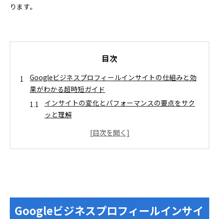
ります。
目次
Googleビジネスプロフィールインサイトの仕組みと効
果がわかる超時短ガイド
インサイトの変化とパフォーマンスの要点をサク
ッと理解
Googleビジネスプロフィールインサイトでまず見
るべきメニューまとめ
Googleビジネスプロフィールインサイトの見方が一目
でわかる画面別マニュアル
検索結果からパフォーマンスを見る流れを早わか
り解説
GoogleマップアプリでのGoogleビジネスプロフ
Googleビジネスプロフィールインサイ
ィールインサイト操作ガイド