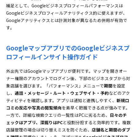
補足として、Googleビジネスプロフィールパフォーマンスは
Googleビジネスプロフィールアナリティクス的に使えますが、
Googleアナリティクスとは計測対象が異なるため併用が有効で
す。
GoogleマップアプリでのGoogleビジネスプ
ロフィールインサイト操作ガイド
外出先ではGoogleマップアプリが便利です。マップを開きオー
ナー権限のアカウントでログイン後、下部のビジネスタブから対
象店舗を選びます。「パフォーマンス」メニューで
期間
を設定
し、
通話・メッセージ・ルート・ウェブサイト・予約
などのアク
ティビティを確認します。アプリは通知と連携しやすく、
新規口
コミの反応や写真の閲覧傾向
を素早く把握できる点が強みです。
一方で、詳細な検索クエリの一覧性はPCに劣るため、
日々のチ
ェックはアプリ、深掘りはPC
と役割分担すると効率的です。複数
店舗管理の場合は切り替えミスを防ぐため、
店舗名と期間のダブ