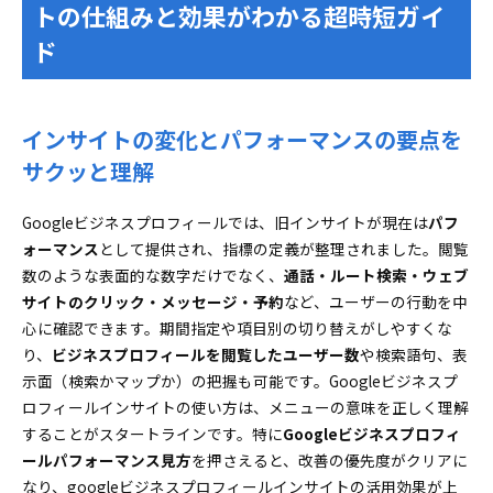
トの仕組みと効果がわかる超時短ガイ
パフォーマンス指標でGoogleビジネスプロフィールイ
ド
ンサイトを最大限活用するコツ
ユーザーの行動指標をどう読む？成果につながる
見方を解説
インサイトの変化とパフォーマンスの要点を
ユーザー検索語句の見つけ方と集客アップへの応
用法
サクッと理解
旧インサイトと新パフォーマンスの違いを実践で使い
Googleビジネスプロフィールでは、旧インサイトが現在は
こなすプロの知恵
パフ
ォーマンス
として提供され、指標の定義が整理されました。閲覧
消えた区分も怖くない！新指標で補う視点と実務
数のような表面的な数字だけでなく、
通話・ルート検索・ウェブ
テクニック
サイトのクリック・メッセージ・予約
など、ユーザーの行動を中
写真や閲覧数の評価基準が激変！新時代のGoogle
心に確認できます。期間指定や項目別の切り替えがしやすくな
ビジネスプロフィールインサイトの見方
り、
ビジネスプロフィールを閲覧したユーザー数
や検索語句、表
実務で迷わないための旧称・新称対訳リスト
示面（検索かマップか）の把握も可能です。Googleビジネスプ
Googleビジネスプロフィールインサイトが見れない・
ロフィールインサイトの使い方は、メニューの意味を正しく理解
表示されない時はコレで解決！
することがスタートラインです。特に
Googleビジネスプロフィ
権限や設定に潜む落とし穴と失敗しないチェック
ールパフォーマンス見方
を押さえると、改善の優先度がクリアに
方法
なり、googleビジネスプロフィールインサイトの活用効果が上