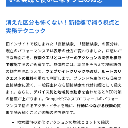
消えた区分も怖くない！新指標で補う視点と
実務テクニック
旧インサイトで親しまれた「直接検索」「間接検索」の区分は、
現在のパフォーマンスでは表示の仕方が変わりました。戸惑いが
ちな場面こそ、
検索クエリとユーザーのアクションの関係を横断
で確認
するのが近道です。具体的には、期間をそろえて検索語句
の傾向を見たうえで、
ウェブサイトクリックや通話、ルートのリ
クエストの推移
を重ねて判断します。ブランド名主体なら旧来の
直接検索に近く、一般語主体なら間接検索の代替指標として扱え
ます。さらに、
デバイス別と地域別の動き
を合わせるとMEO対策
の精度が上がります。Googleビジネスプロフィールのパフォー
マンスで拾えるアクティビティを軸に、
行動につながる検索の質
まで読み解くことが現場の勝ち筋です。
検索語句の変化はアクションの増減とセットで確認