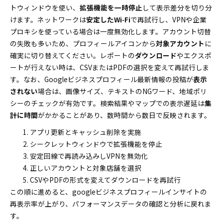
トウィンドウを使い、
拡張機能を一時停止
して表示差分を切り分
けます。ネットワークは
安定したWi‑Fi
で再試行し、VPNや企業
プロキシを使っている場合は一度無効化します。アカウント切替
の失敗も多いため、プロフィールアイコンから
対象アカウント
に
確実に切り替えてください。レポートの
ダウンロード
やエクスポ
ートが行えない時は、CSVまたはPDFの選択を変えて再試行しま
す。なお、Googleビジネスプロフィール最新情報の投稿が
表示
されない
場合は、画像サイズ、テキストのNGワード、地域ポリ
シーのチェックが有効です。検索結果やマップでの表示遅延は
集
計に時間
がかかることがあり、数時間から数日で反映されます。
アプリ更新とキャッシュ削除を実施
シークレットウィンドウで拡張機能を停止
安定回線で再読み込みしVPNを無効化
正しいアカウントと対象店舗を選択
CSVやPDFの形式を変えてダウンロードを再試行
この順に進めると、googleビジネスプロフィールインサイトの
再表示率が上がり、パフォーマンスデータの確認と分析に戻れま
す。