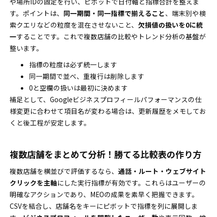
や場所IDの固定を行い、ピボットで日付軸と指標合計を整えま
す。ポイントは、
同一期間・同一指標で揃えること
、端末別や検
索クエリなどの粒度を混在させないこと、
欠損値の扱いを0に統
一
することです。これで複数店舗の比較やトレンド分析の基盤が
整います。
指標の粒度は必ず統一します
同一期間で並べ、重複行は削除します
0と空欄の扱いは最初に決めます
補足として、Googleビジネスプロフィールパフォーマンスの仕
様変更に合わせて項目名が変わる場合は、更新履歴をメモしてお
くと後工程が安定します。
複数店舗をまとめて分析！勝てる比較表の作り方
複数店舗を横並びで評価するなら、
通話・ルート・ウェブサイト
クリックを主軸
にした実行指標が有効です。これらはユーザーの
明確なアクションであり、MEOの成果を素早く把握できます。
CSVを結合し、店舗名をキーにピボットで指標を列に展開しま