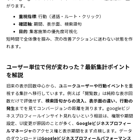
がります。
システムやアプリの不具合に強くなる！再表示ト
ラブル対策
重視指標
: 行動（通話・ルート・クリック）
Googleビジネスプロフィールインサイトのデータをダ
確認軸
: 期間、表示面、検索語句
ウンロードして複数店舗を徹底比較
目的
: 集客施策の優先度可視化
データ出力からファイル編集まで一発マスター
短時間で全体像を掴み、次の改善アクションに迷わない状態を作
れます。
業種別で差がつく！Googleビジネスプロフィールイン
サイト活用の裏技
飲食・美容業界で効果倍増する注目ポイント
ユーザー単位で何が変わった？最新集計ポイント
医療・小売で見るべきデータと改善テクニック
を解説
Googleビジネスプロフィールインサイトと他の分析ツ
旧来の表示回数中心から、
ユニークユーザーや行動イベント
を重
ールを使いこなして集客成果を見抜く！
視する集計へ移行しています。例えば「閲覧数」は純粋な表示回
GA4との数値ズレはなぜ起きる？違いと使い分け
数だけで評価せず、
検索語句からの流入、表示面の違い、行動の
を解説
発生
までを見てコンバージョンの距離を測ります。googleビジ
ローカル広告と投稿の相乗効果をチェックする方
ネスプロフィールインサイト見れないという相談は、権限や期間
法
設定、UI変更が原因のことが多く、
Googleビジネスプロフィー
Googleビジネスプロフィールインサイト運用で絶対に
ルマネージャ
のアクセス権と表示期間をまず点検します。データ
知っておきたい注意点
のダウンロードは
Googleビジネスプロフィールパフォーマンス