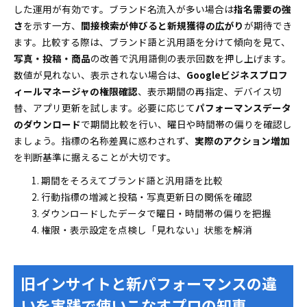
した運用が有効です。ブランド名流入が多い場合は
指名需要の強
さ
を示す一方、
間接検索が伸びると新規獲得の広がり
が期待でき
ます。比較する際は、ブランド語と汎用語を分けて傾向を見て、
写真・投稿・商品
の改善で汎用語側の表示回数を押し上げます。
数値が見れない、表示されない場合は、
Googleビジネスプロフ
ィールマネージャの権限確認
、表示期間の再指定、デバイス切
替、アプリ更新を試します。必要に応じて
パフォーマンスデータ
のダウンロード
で期間比較を行い、曜日や時間帯の偏りを確認し
ましょう。指標の名称差異に惑わされず、
実際のアクション増加
を判断基準に据えることが大切です。
期間をそろえてブランド語と汎用語を比較
行動指標の増減と投稿・写真更新日の関係を確認
ダウンロードしたデータで曜日・時間帯の偏りを把握
権限・表示設定を点検し「見れない」状態を解消
旧インサイトと新パフォーマンスの違
いを実践で使いこなすプロの知恵