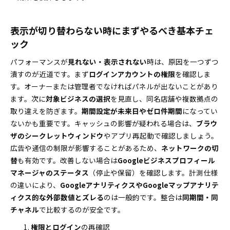
表示が切り替わらない時にまずやるべき基本チェ
ック
パフォーマンスが
見れない・表示されない
時は、原因を一つずつ
潰すのが近道です。まず
ログインアカウントの権限
を確認しま
す。オーナーまたは管理者でなければパネルが出ないことがあり
ます。次に
対象ビジネスの選択
を見直し、同名店舗や複数拠点の
取り違えを防ぎます。
期間設定が未来日やゼロ件期間
になってい
ないかも重要です。キャッシュの影響が疑われる場合は、
ブラウ
ザのシークレットウィンドウ
やアプリ再起動で確認しましょう。
広告や通信の制限が影響することがあるため、
ネットワークの切
替
も有効です。改善しない場合は
Googleビジネスプロフィール
マネージャのステータス
（停止や保留）を確認します。計測仕様
の違いにより、
GoogleアナリティクスやGoogleマップアナリテ
ィクス的な外部数値とズレる
のは一般的です。整合は
同期間・同
チャネル
で比較するのが安全です。
権限とログイン
の再確認