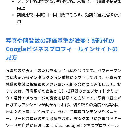
ブランド名比率が高い時は指名流入強化、一般語は発見性
向上
期間比較は同曜日・同日数でそろえ、短期と過去推移を併
用
写真や閲覧数の評価基準が激変！新時代の
Googleビジネスプロフィールインサイトの
見方
写真枚数や表示回数だけを追う時代は終わりです。パフォーマン
スは
表示からインタラクション重視
にシフトしており、写真も
閲
覧数の増減と投稿後のアクション
を組み合わせて評価します。お
すすめは、写真更新の直後から1～2週間の
ウェブサイトクリッ
ク・通話・メッセージの変化
を観察する方法です。写真の露出が
伸びてもアクションが動かなければ、切り取りの角度や被写体、
説明文の見直しが必要です。あわせて
投稿コンテンツやメニュ
ー、サービス情報
の更新頻度を高め、検索クエリに含まれるキー
ワードを自然に反映しましょう。Googleビジネスプロフィール