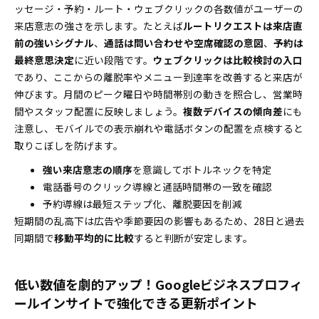
ッセージ・予約・ルート・ウェブクリックの各数値がユーザーの
来店意志の強さを示します。たとえば
ルートリクエストは来店直
前の強いシグナル
、
通話は問い合わせや空席確認の意図
、
予約は
最終意思決定
に近い段階です。
ウェブクリックは比較検討の入口
であり、ここからの離脱率やメニュー到達率を改善すると来店が
伸びます。月間のピーク曜日や時間帯別の動きを照合し、営業時
間やスタッフ配置に反映しましょう。
複数デバイスの傾向差
にも
注意し、モバイルでの表示崩れや電話ボタンの配置を点検すると
取りこぼしを防げます。
強い来店意志の順序
を意識してボトルネックを特定
電話番号のクリック導線と通話時間帯の一致を確認
予約導線は最短ステップ化、離脱要因を削減
短期間の乱高下は広告や季節要因の影響もあるため、28日と過去
同期間で
移動平均的に比較
すると判断が安定します。
低い数値を劇的アップ！Googleビジネスプロフィ
ールインサイトで強化できる更新ポイント