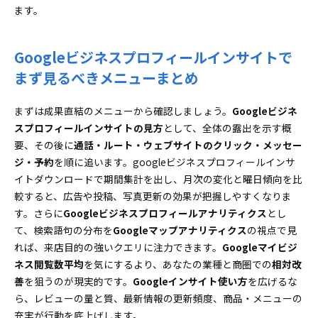
ます。
Googleビジネスプロフィールインサイトで
まず見るべきメニューまとめ
まずは成果直結のメニューから確認しましょう。
Googleビジネ
スプロフィールインサイトの見方
として、全体の露出を示す概
要、その後に
通話・ルート・ウェブサイトのクリック・メッセー
ジ・予約
を順に追います。googleビジネスプロフィールインサ
イトダウンロードで期間集計を出し、月次の変化と曜日傾向を比
較すると、広告や投稿、写真更新の効果が把握しやすくなりま
す。さらに
Googleビジネスプロフィールアナリティクス
とし
て、検索語句の分布を
Googleマップアナリティクス
の視点で見
れば、来店目的の強いクエリに注力できます。
Googleマイビジ
ネス閲覧数平均
を気にするより、あなたの業種と商圏での
相対改
善
を狙うのが現実的です。
Googleインサイト使い方
を広げるな
ら、レビューの量と質、最新情報の更新頻度、商品・メニューの
充実が行動を底上げします。