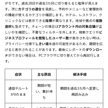
がちです。過去28日や過去3カ月に切り替えると推移が見えま
す。次に
カテゴリの適合
を見直し、予約やメニューなど業種依存
の機能が使えるカテゴリか確認します。ホテル、レストラン、ク
リニックなどは表示できる
指標
が異なります。地域や拠点の
複数
選択
も盲点です。チェーンの場合は
アカウント内の対象店舗
が正
しいかを確認し、不要なフィルターを外します。検索クエリや
ビ
ジネスプロフィールを閲覧したユーザー数
が表示されない時は、
プライバシー仕様で
しきい値
未達の可能性があるため、期間を広
げると表示されることがあります。最後にレポートの
ダウンロー
ド
ができない場合は、PCブラウザに切り替えてから再試行しま
す。
症状
主な原因
解決手順
期間が短
通話やルート
期間を過去3カ月へ変更し
い、集計待
が0のまま
再読み込み
ち