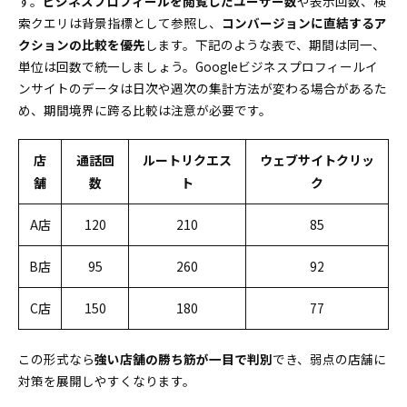
す。
ビジネスプロフィールを閲覧したユーザー数
や表示回数、検
索クエリは背景指標として参照し、
コンバージョンに直結するア
クションの比較を優先
します。下記のような表で、期間は同一、
単位は回数で統一しましょう。Googleビジネスプロフィールイ
ンサイトのデータは日次や週次の集計方法が変わる場合があるた
め、期間境界に跨る比較は注意が必要です。
店
通話回
ルートリクエス
ウェブサイトクリッ
舗
数
ト
ク
A店
120
210
85
B店
95
260
92
C店
150
180
77
この形式なら
強い店舗の勝ち筋が一目で判別
でき、弱点の店舗に
対策を展開しやすくなります。