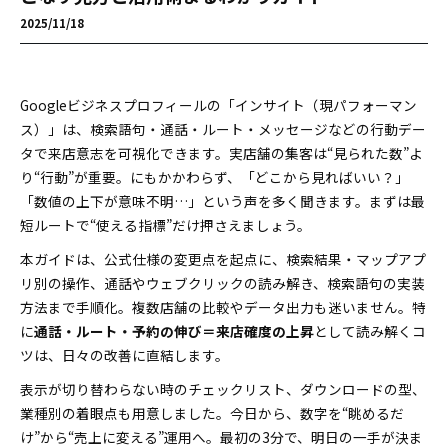
2025/11/18
Googleビジネスプロフィールの「インサイト（現パフォーマン
ス）」は、検索語句・通話・ルート・メッセージなどの行動デー
タで来店意志を可視化できます。実店舗の集客は“見られた数”よ
り“行動”が重要。にもかかわらず、「どこから見ればいい？」
「数値の上下が意味不明…」という声を多く聞きます。まずは最
短ルートで“使える指標”だけ押さえましょう。
本ガイドは、公式仕様の変更点を起点に、検索結果・マップアプ
リ別の操作、通話やウェブクリックの読み解き、検索語句の実装
方法まで手順化。複数店舗の比較やデータ出力も迷いません。特
に
通話・ルート・予約の伸び＝来店確度の上昇
として読み解くコ
ツは、日々の改善に直結します。
表示が切り替わらない時のチェックリスト、ダウンロードの型、
業種別の着眼点も用意しました。今日から、数字を“眺めるだ
け”から“売上に変える”運用へ。最初の3分で、明日の一手が決ま