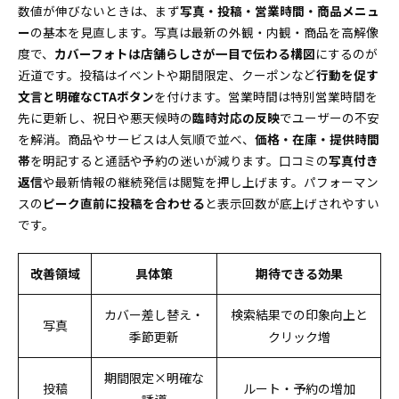
数値が伸びないときは、まず
写真・投稿・営業時間・商品メニュ
ー
の基本を見直します。写真は最新の外観・内観・商品を高解像
度で、
カバーフォトは店舗らしさが一目で伝わる構図
にするのが
近道です。投稿はイベントや期間限定、クーポンなど
行動を促す
文言と明確なCTAボタン
を付けます。営業時間は特別営業時間を
先に更新し、祝日や悪天候時の
臨時対応の反映
でユーザーの不安
を解消。商品やサービスは人気順で並べ、
価格・在庫・提供時間
帯
を明記すると通話や予約の迷いが減ります。口コミの
写真付き
返信
や最新情報の継続発信は閲覧を押し上げます。パフォーマン
スの
ピーク直前に投稿を合わせる
と表示回数が底上げされやすい
です。
改善領域
具体策
期待できる効果
カバー差し替え・
検索結果での印象向上と
写真
季節更新
クリック増
期間限定×明確な
投稿
ルート・予約の増加