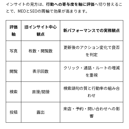
インサイトの見方は、
行動への寄与度を軸に評価
へ切り替えるこ
とで、MEOとSEOの両輪で効果が高まります。
評価
旧インサイト中心
新パフォーマンスでの実務観点
軸
観点
更新後のアクション変化で良否
写真
枚数・閲覧数
を判定
クリック・通話・ルートの増減
閲覧
表示回数
を重視
検索語句の質と行動率の組み合
検索
直接/間接
わせ
来店・予約・問い合わせへの影
投稿
露出
響