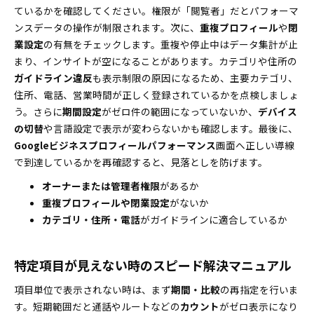
ているかを確認してください。権限が「閲覧者」だとパフォーマ
ンスデータの操作が制限されます。次に、
重複プロフィール
や
閉
業設定
の有無をチェックします。重複や停止中はデータ集計が止
まり、インサイトが空になることがあります。カテゴリや住所の
ガイドライン違反
も表示制限の原因になるため、主要カテゴリ、
住所、電話、営業時間が正しく登録されているかを点検しましょ
う。さらに
期間設定
がゼロ件の範囲になっていないか、
デバイス
の切替
や言語設定で表示が変わらないかも確認します。最後に、
Googleビジネスプロフィールパフォーマンス
画面へ正しい導線
で到達しているかを再確認すると、見落としを防げます。
オーナーまたは管理者権限
があるか
重複プロフィールや閉業設定
がないか
カテゴリ・住所・電話
がガイドラインに適合しているか
特定項目が見えない時のスピード解決マニュアル
項目単位で表示されない時は、まず
期間・比較
の再指定を行いま
す。短期範囲だと通話やルートなどの
カウント
がゼロ表示になり