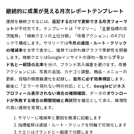
継続的に成果が見える月次レポートテンプレート
運用を継続させるには、
追記するだけで更新できる月次フォーマ
ット
が不可欠です。テンプレートは「サマリー」「主要指標の月
次推移」「検索クエリの上位分類」「改善アクション」の4ブロ
ックで構成します。サマリーでは
今月の通話・ルート・クリック
の増減率
を太字で表示し、推移では折れ線グラフで季節性を把握
します。検索クエリはGoogleインサイトの語句一覧から
ブラン
ド名と一般語の比率
を分け、ブランド流入偏重を避けます。改善
アクションには、写真の追加、カテゴリ調整、商品・メニューの
更新、投稿の頻度最適化を記録し、
翌月に必ず効果検証
します。
最後に「エラーや見れない時の対応」として、
Googleビジネス
プロフィール表示されない場合の権限確認
、データの
ダウンロー
ドが失敗する場合の期間短縮と再試行
を備忘として添え、再現性
の高い運用を実現します。
サマリーに増減率と要因を簡潔に記載します
指標推移は通話・ルート・クリックを同軸で可視化します
クエリはブランドと一般語で分類します