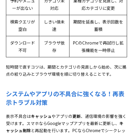
予約やメニュ
カテゴリ未
業種カテゴリを見直し、対
ーが出ない
対応
応カテゴリに変更
検索クエリが
しきい値未
期間を延長し、表示回数を
空白
達
蓄積
ダウンロード
ブラウザ依
PCのChromeで再試行し拡
不可
存
張機能を一時停止
短時間で直すコツは、期間とカテゴリの見直しから始め、次に拠
点の絞り込みとブラウザ環境を順に切り替えることです。
システムやアプリの不具合に強くなる！再表
示トラブル対策
表示不具合は
キャッシュ
やアプリの
更新
、通信環境の影響を強く
受けます。スマホならGoogleマップアプリを最新に更新し、
キ
ャッシュ削除
と再起動を行います。PCならChromeでシークレッ