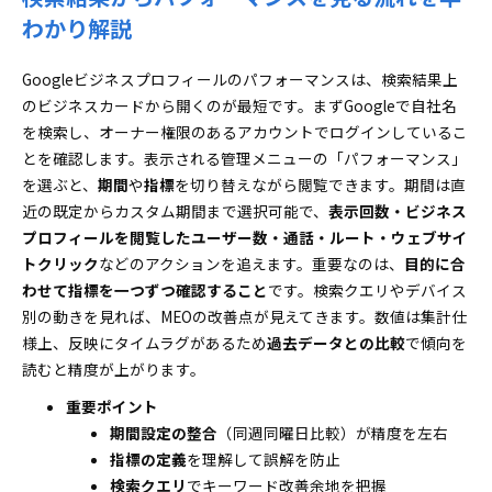
わかり解説
Googleビジネスプロフィールのパフォーマンスは、検索結果上
のビジネスカードから開くのが最短です。まずGoogleで自社名
を検索し、オーナー権限のあるアカウントでログインしているこ
とを確認します。表示される管理メニューの「パフォーマンス」
を選ぶと、
期間
や
指標
を切り替えながら閲覧できます。期間は直
近の既定からカスタム期間まで選択可能で、
表示回数・ビジネス
プロフィールを閲覧したユーザー数・通話・ルート・ウェブサイ
トクリック
などのアクションを追えます。重要なのは、
目的に合
わせて指標を一つずつ確認すること
です。検索クエリやデバイス
別の動きを見れば、MEOの改善点が見えてきます。数値は集計仕
様上、反映にタイムラグがあるため
過去データとの比較
で傾向を
読むと精度が上がります。
重要ポイント
期間設定の整合
（同週同曜日比較）が精度を左右
指標の定義
を理解して誤解を防止
検索クエリ
でキーワード改善余地を把握