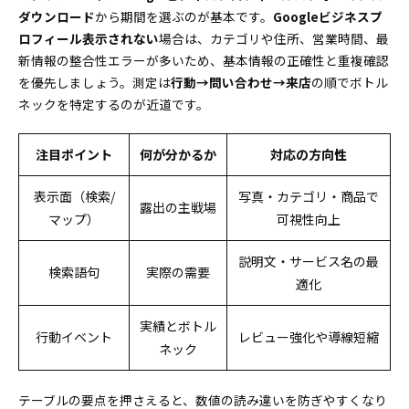
ダウンロード
Googleビジネスプロフィールでやってはいけない
から期間を選ぶのが基本です。
Googleビジネスプ
ロフィール表示されない
NG例まとめ
場合は、カテゴリや住所、営業時間、最
新情報の整合性エラーが多いため、基本情報の正確性と重複確認
最新情報が反映されない時に見直すべきポイント
を優先しましょう。測定は
行動→問い合わせ→来店
の順でボトル
Googleビジネスプロフィールインサイトのよくある質
ネックを特定するのが近道です。
問で迷いゼロに！
インサイトが見れない時の「困った！」を解決す
注目ポイント
何が分かるか
対応の方向性
る追加Q&A
パフォーマンスダウンロード・期間設定に関する
表示面（検索/
写真・カテゴリ・商品で
素朴な疑問を即解消
露出の主戦場
マップ）
可視性向上
説明文・サービス名の最
検索語句
実際の需要
適化
実績とボトル
行動イベント
レビュー強化や導線短縮
ネック
テーブルの要点を押さえると、数値の読み違いを防ぎやすくなり