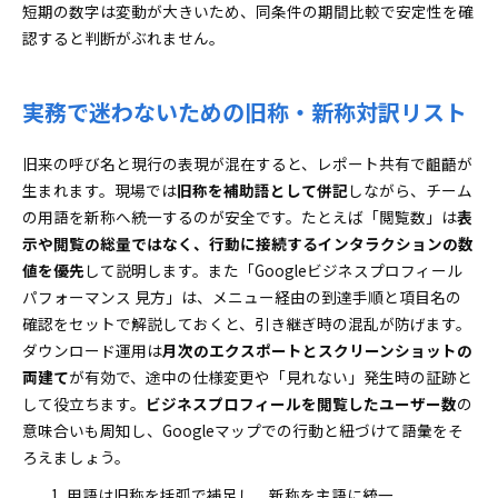
短期の数字は変動が大きいため、同条件の期間比較で安定性を確
認すると判断がぶれません。
実務で迷わないための旧称・新称対訳リスト
旧来の呼び名と現行の表現が混在すると、レポート共有で齟齬が
生まれます。現場では
旧称を補助語として併記
しながら、チーム
の用語を新称へ統一するのが安全です。たとえば「閲覧数」は
表
示や閲覧の総量ではなく、行動に接続するインタラクションの数
値を優先
して説明します。また「Googleビジネスプロフィール
パフォーマンス 見方」は、メニュー経由の到達手順と項目名の
確認をセットで解説しておくと、引き継ぎ時の混乱が防げます。
ダウンロード運用は
月次のエクスポートとスクリーンショットの
両建て
が有効で、途中の仕様変更や「見れない」発生時の証跡と
して役立ちます。
ビジネスプロフィールを閲覧したユーザー数
の
意味合いも周知し、Googleマップでの行動と紐づけて語彙をそ
ろえましょう。
用語は旧称を括弧で補足し、新称を主語に統一