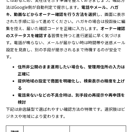
とはあるため、実在性を示す準備を整えておきましょう。確認方
法はGoogle側が自動判定で提示します。
電話やメール、ハガ
キ、動画などからオーナー確認を行う方法を選択
し、画面に表示
された手順に沿って進めてください。ハガキの場合は投函後に編
集を控え、届いた確認コードを正確に入力します。
オーナー確認
のステータスを確認する
習慣を持つと進行遅延に早く気づけま
す。電話が鳴らない、メールが届かない時は時間帯や迷惑メール
設定を見直し、別の手段が提示されるまで待機するのが安全で
す。
住所非公開のまま運用したい場合も、管理用住所の入力は
正確に
提供地域の設定で商圏を明確化し、検索表示の精度を上げ
る
電話来ないなどの不具合時は、別手段の再提示や再申請を
検討
下記は非店舗型で選ばれやすい確認方法の特徴です。選択肢はビ
ジネスや地域により変わります。