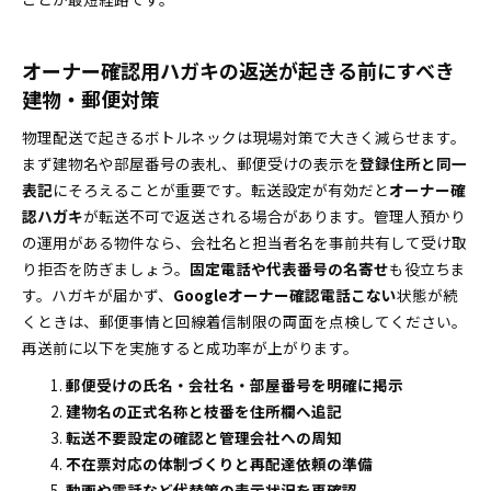
オーナー確認用ハガキの返送が起きる前にすべき
建物・郵便対策
物理配送で起きるボトルネックは現場対策で大きく減らせます。
まず建物名や部屋番号の表札、郵便受けの表示を
登録住所と同一
表記
にそろえることが重要です。転送設定が有効だと
オーナー確
認ハガキ
が転送不可で返送される場合があります。管理人預かり
の運用がある物件なら、会社名と担当者名を事前共有して受け取
り拒否を防ぎましょう。
固定電話や代表番号の名寄せ
も役立ちま
す。ハガキが届かず、
Googleオーナー確認電話こない
状態が続
くときは、郵便事情と回線着信制限の両面を点検してください。
再送前に以下を実施すると成功率が上がります。
郵便受けの氏名・会社名・部屋番号を明確に掲示
建物名の正式名称と枝番を住所欄へ追記
転送不要設定の確認と管理会社への周知
不在票対応の体制づくりと再配達依頼の準備
動画や電話など代替策の表示状況を再確認