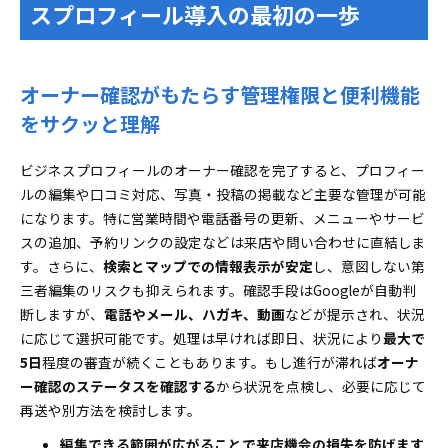
スプロフィール導入の最初の一歩
電話とメールでオーナー確認を失敗しないための実践
ポイント集
電話によるオーナー確認コード受け取り時の受信
オーナー確認がもたらす管理権限と便利機能
設定&注意対策
をサクッと理解
メールでオーナー確認コードを確実に受け取るた
めの設定ワザ
ビジネスプロフィールのオーナー確認を完了すると、プロフィー
ハガキでオーナー確認の際にやりがちなトラブルと遅
ルの編集や口コミ対応、写真・投稿の掲載など主要な管理が可能
延対策マニュアル
になります。特に営業時間や電話番号の更新、メニューやサービ
ハガキが届かない！オーナー確認が遅れる時の原
スの追加、予約リンクの設定などは来店や問い合わせに直結しま
因と賢い再送手順
す。さらに、
検索とマップでの情報表示が安定
し、意図しない第
動画やライブ通話でオーナー確認！スマートな撮影と
三者編集のリスクも抑えられます。確認手段はGoogleが自動判
提出の極意
断しますが、
電話やメール、ハガキ、動画
などが提示され、状況
オーナー確認のための動画撮影ポイントと承認さ
に応じて選択可能です。処理は早ければ即日、状況により
最大で
れるための順序
5日
程度の審査が続くこともあります。もし進行が滞れば
オーナ
ー確認のステータスを確認する
ライブビデオ通話によるオーナー確認をスムーズ
から状況を点検し、必要に応じて
再送や別方法を検討します。
に進める準備リスト
既に第三者がオーナー確認している時の権限リクエス
編集できる範囲が広がることで来店機会の損失を防げます