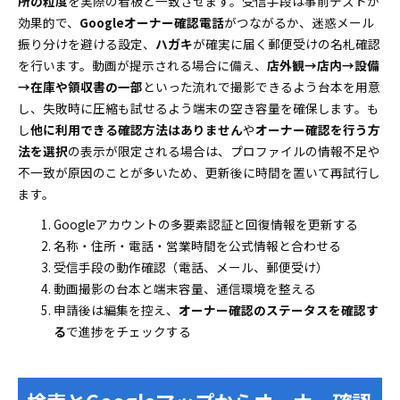
所の粒度
を実際の看板と一致させます。受信手段は事前テストが
効果的で、
Googleオーナー確認電話
がつながるか、迷惑メール
振り分けを避ける設定、
ハガキ
が確実に届く郵便受けの名札確認
を行います。動画が提示される場合に備え、
店外観→店内→設備
→在庫や領収書の一部
といった流れで撮影できるよう台本を用意
し、失敗時に圧縮も試せるよう端末の空き容量を確保します。も
し
他に利用できる確認方法はありません
や
オーナー確認を行う方
法を選択
の表示が限定される場合は、プロファイルの情報不足や
不一致が原因のことが多いため、更新後に時間を置いて再試行し
ます。
Googleアカウントの多要素認証と回復情報を更新する
名称・住所・電話・営業時間を公式情報と合わせる
受信手段の動作確認（電話、メール、郵便受け）
動画撮影の台本と端末容量、通信環境を整える
申請後は編集を控え、
オーナー確認のステータスを確認す
る
で進捗をチェックする