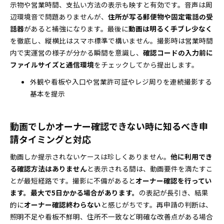
示物や営業時間、支払い方法の表示も映すと有効です。音声は周
辺環境音で問題ありませんが、
住所が写る郵便物や固定電話の受
話器
があると補強になります。最後に
動画は明るく手ブレ少なく
を徹底し、縦横比はスマホ標準で構いません。撮影時は営業時間
内で実運営の様子が分かる瞬間を意識し、
確認コードの入力前に
ファイルサイズと通信環境
をチェックしてから提出します。
外観や看板や入口や営業許可証やレジ周りを連続撮影する
基本を提示
動画でしかオーナー確認できない時に知るべき申
請タイミングと対応
動画しか提示されないケースは珍しくありません。
他に利用でき
る確認方法はありません
と表示される間は、動画要件を満たすこ
とが最短経路です。撮影に不備があると
オーナー確認を行ってい
ます。最大で5日かかる場合があります。
の表記が長引き、結果
的に
オーナー確認終わらない
と感じがちです。再申請の判断は、
照明不足や看板不鮮明、住所不一致など明確な改善点がある場合