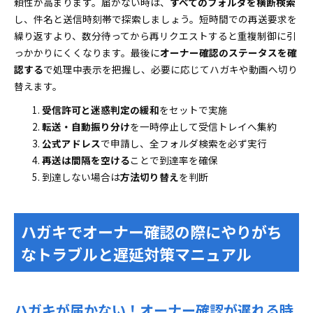
頼性が高まります。届かない時は、
すべてのフォルダを横断検索
し、件名と送信時刻帯で探索しましょう。短時間での再送要求を
繰り返すより、数分待ってから再リクエストすると重複制御に引
っかかりにくくなります。最後に
オーナー確認のステータスを確
認する
で処理中表示を把握し、必要に応じてハガキや動画へ切り
替えます。
受信許可と迷惑判定の緩和
をセットで実施
転送・自動振り分け
を一時停止して受信トレイへ集約
公式アドレス
で申請し、全フォルダ検索を必ず実行
再送は間隔を空ける
ことで到達率を確保
到達しない場合は
方法切り替え
を判断
ハガキでオーナー確認の際にやりがち
なトラブルと遅延対策マニュアル
ハガキが届かない！オーナー確認が遅れる時