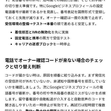
の切り替え準備です。特にGoogleビジネスプロフィールの設定
電話番号が最新であるかを見直し、番号表記を国際形式で登録し
ておくと失敗が減ります。オーナー確認は一度の失敗で止めず、
受信環境の整備→テスト→本番
の順で進めると安定します。
着信拒否とIVRの無効化
を先に実施
固定電話と携帯
の両方で受信テスト
キャリアの迷惑ブロック
を一時停止
電話でオーナー確認コードが来ない場合のチェッ
クと切り替え判断
コードが届かない時は、原因を順番に絞り込みます。まず発信元
の受信許可が外れていないか、非通知や国際番号を拒否していな
いかを確認しましょう。次にGoogleビジネスプロフィールの電
話番号が最新か、番号の桁や市外局番の表記ミスがないかを点検
します。留守番電話や自動転送が介入すると自動音声のコードを
聞き逃しやすいため一時停止が有効です。再試行は短時間で複数
回行うより、
数分〜数十分の間隔
を空けると成功率が上がりま