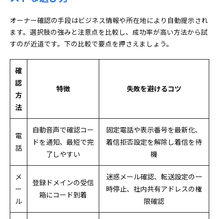
オーナー確認の手段はビジネス情報や所在地により自動提示され
ます。選択肢の強みと注意点を比較し、成功率が高い方法から試
すのが近道です。下の比較で要点を押さえましょう。
確
認
特徴
失敗を避けるコツ
方
法
自動音声で確認コー
固定電話や表示番号を最新化、
電
ドを通知、最短で完
着信拒否設定を解除し着信を待
話
了しやすい
機
メ
迷惑メール確認、転送設定の一
登録ドメインの受信
ー
時停止、社内共有アドレスの権
箱にコード到着
ル
限確認