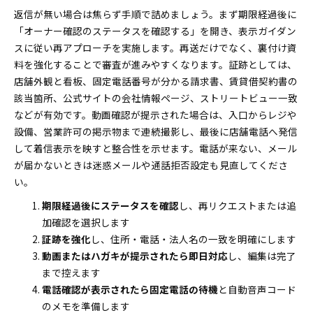
返信が無い場合は焦らず手順で詰めましょう。まず期限経過後に
「オーナー確認のステータスを確認する」を開き、表示ガイダン
スに従い再アプローチを実施します。再送だけでなく、裏付け資
料を強化することで審査が進みやすくなります。証跡としては、
店舗外観と看板、固定電話番号が分かる請求書、賃貸借契約書の
該当箇所、公式サイトの会社情報ページ、ストリートビュー一致
などが有効です。動画確認が提示された場合は、入口からレジや
設備、営業許可の掲示物まで連続撮影し、最後に店舗電話へ発信
して着信表示を映すと整合性を示せます。電話が来ない、メール
が届かないときは迷惑メールや通話拒否設定も見直してくださ
い。
期限経過後にステータスを確認
し、再リクエストまたは追
加確認を選択します
証跡を強化
し、住所・電話・法人名の一致を明確にします
動画またはハガキが提示されたら即日対応
し、編集は完了
まで控えます
電話確認が表示されたら固定電話の待機
と自動音声コード
のメモを準備します