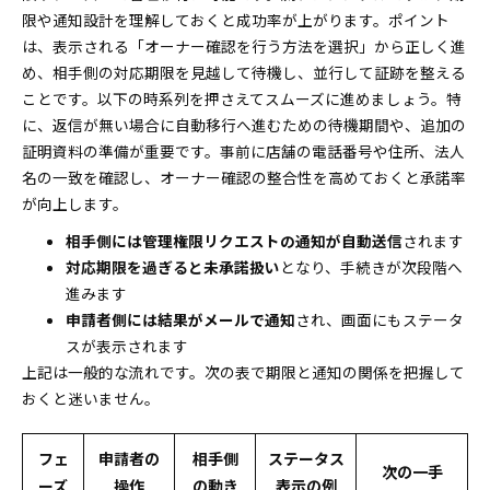
限や通知設計を理解しておくと成功率が上がります。ポイント
は、表示される「オーナー確認を行う方法を選択」から正しく進
め、相手側の対応期限を見越して待機し、並行して証跡を整える
ことです。以下の時系列を押さえてスムーズに進めましょう。特
に、返信が無い場合に自動移行へ進むための待機期間や、追加の
証明資料の準備が重要です。事前に店舗の電話番号や住所、法人
名の一致を確認し、オーナー確認の整合性を高めておくと承諾率
が向上します。
相手側には管理権限リクエストの通知が自動送信
されます
対応期限を過ぎると未承諾扱い
となり、手続きが次段階へ
進みます
申請者側には結果がメールで通知
され、画面にもステータ
スが表示されます
上記は一般的な流れです。次の表で期限と通知の関係を把握して
おくと迷いません。
フェ
申請者の
相手側
ステータス
次の一手
ーズ
操作
の動き
表示の例