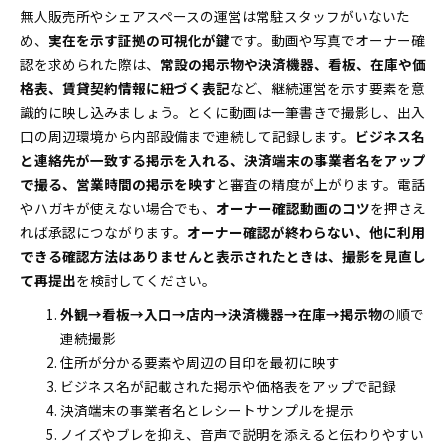
無人販売所やシェアスペースの運営は常駐スタッフがいないた
め、
実在を示す証拠の可視化が鍵
です。動画や写真でオーナー確
認を求められた際は、
常設の掲示物や決済機器、看板、在庫や価
格表、賃貸契約情報に紐づく表記
など、継続運営を示す要素を意
識的に映し込みましょう。とくに動画は一筆書きで撮影し、出入
口の周辺環境から内部設備まで連続して記録します。
ビジネス名
と連絡先が一致する掲示を入れる、決済端末の事業者名をアップ
で撮る、営業時間の掲示を映す
と審査の精度が上がります。電話
やハガキが使えない場合でも、
オーナー確認動画のコツ
を押さえ
れば承認につながります。
オーナー確認が終わらない、他に利用
できる確認方法はありませんと表示されたときは、撮影を見直し
て再提出
を検討してください。
外観→看板→入口→店内→決済機器→在庫→掲示物
の順で
連続撮影
住所が分かる要素や周辺の目印を最初に映す
ビジネス名が記載された掲示や価格表をアップで記録
決済端末の事業者名とレシートサンプルを提示
ノイズやブレを抑え、音声で説明を添えると伝わりやすい