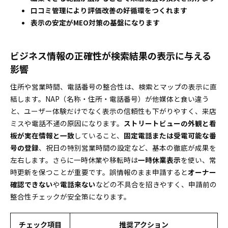
ト完全マニュアル
口コミ管理により評価改善の好循環をつくれます
オーナー確認時の権限リクエストから通知・承諾
表示の安定がMEO対策の基盤になります
までの流れを整理
非店舗型や無人販売所でもオーナー確認できる！住所
ビジネス情報の正確性が検索結果の表示に与える
表示の工夫と注意点
影響
非店舗型サービス向けオーナー確認の提供地域設
住所や営業時間、電話番号の整合性は、検索とマップの表示に直
定と手順ガイド
結します。NAP（名称・住所・電話番号）が他媒体と食い違う
無人販売所やシェアスペースのオーナー確認実在
と、ユーザー体験だけでなく表示の信頼性も下がりやすく、来店
証明を成功へ導く方法
ミスや電話不通の原因になります。
ストリートビューの外観と看
オーナー確認が進まない時の原因特定と今すぐ実践で
板が実在情報と一致
していること、
固定電話または受電可能な番
きるチェックリスト
号の登録
、祝日の特別営業時間の設定など、基本の徹底が成果を
オーナー確認ステータスの確認方法と遅延時の的
左右します。さらに一時休業や移転時は
一時休業表示
を使い、常
確アクション
時更新を保つことが重要です。誤情報のまま申請すると
オーナー
オーナー確認完了後すぐにできる成果アップ初期設定
確認できない
や
電話来ない
などの不具合を招きやすく、申請前の
と安心安全対策
整合性チェックが安全策になります。
オーナー確認後の表示安定化に効くコンテンツ編
集と優先順位
チェック項目
推奨アクション