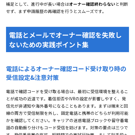
補足として、進行中が長い場合は
オーナー確認終わらない
と判断
せず、まず申請履歴の再確認を行うとスムーズです。
電話とメールでオーナー確認を失敗し
ないための実践ポイント集
電話によるオーナー確認コード受け取り時の
受信設定&注意対策
電話で確認コードを受け取る場合は、最初に受信環境を整えるこ
とが成功の近道です。着信拒否やIVRの設定が影響しやすく、発
信元が非通知や海外番号になることもあります。まずは端末と回
線の両方で受信制限を外し、固定電話と携帯のどちらが利用可能
かを確認してください。キャリアの迷惑電話ブロックや留守番電
話の自動振り分けもコード受信を妨げます。対策の要点は三つで
す。発信番号帯の許可、短時間での再試行計画、そして別手段へ