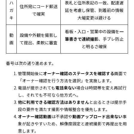
ハ
表札と住所表記の一致、配達遅
住所宛にコード郵送
ガ
延を考慮し保管、到着前の情報
で確実
キ
大幅変更は避ける
看板・入口・営業中の設備を
一
動
設備や外観を撮影し
筆書きで連続撮影
、手ブレ防止
画
て提出、柔軟に審査
と明るさ確保
番号は次の通り進めます。
管理開始後に
オーナー確認のステータスを確認する
画面で
「オーナー確認を行う方法を選択」を実施します。
電話が提示されても
電話来ない
場合は時間帯を変え再試行
し、それでも不可なら他方式へ。
他に利用できる確認方法はありません
と出るときは提示手
段の要件を満たす撮影や情報整合を優先します。
オーナー確認動画
は不承認や
動画アップロード出来ない
事
象が起きやすいため、解像度固定と連続撮影で再提出を用
意します。