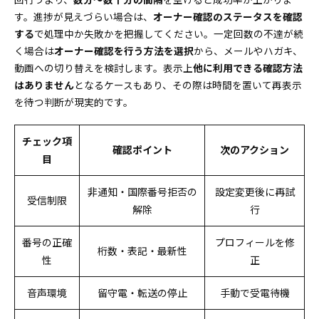
す。進捗が見えづらい場合は、
オーナー確認のステータスを確認
する
で処理中か失敗かを把握してください。一定回数の不達が続
く場合は
オーナー確認を行う方法を選択
から、メールやハガキ、
動画への切り替えを検討します。表示上
他に利用できる確認方法
はありません
となるケースもあり、その際は時間を置いて再表示
を待つ判断が現実的です。
チェック項
確認ポイント
次のアクション
目
非通知・国際番号拒否の
設定変更後に再試
受信制限
解除
行
番号の正確
プロフィールを修
桁数・表記・最新性
性
正
音声環境
留守電・転送の停止
手動で受電待機