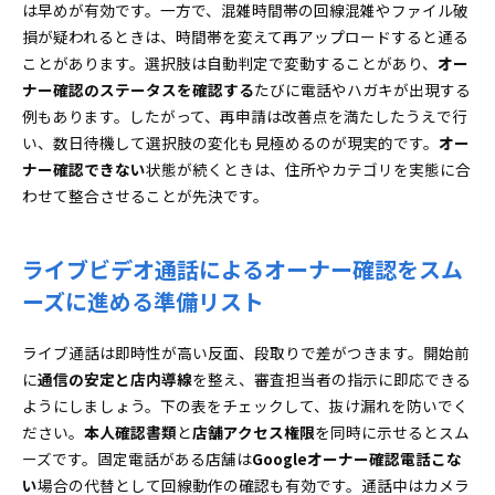
は早めが有効です。一方で、混雑時間帯の回線混雑やファイル破
損が疑われるときは、時間帯を変えて再アップロードすると通る
ことがあります。選択肢は自動判定で変動することがあり、
オー
ナー確認のステータスを確認する
たびに電話やハガキが出現する
例もあります。したがって、再申請は改善点を満たしたうえで行
い、数日待機して選択肢の変化も見極めるのが現実的です。
オー
ナー確認できない
状態が続くときは、住所やカテゴリを実態に合
わせて整合させることが先決です。
ライブビデオ通話によるオーナー確認をスム
ーズに進める準備リスト
ライブ通話は即時性が高い反面、段取りで差がつきます。開始前
に
通信の安定と店内導線
を整え、審査担当者の指示に即応できる
ようにしましょう。下の表をチェックして、抜け漏れを防いでく
ださい。
本人確認書類
と
店舗アクセス権限
を同時に示せるとスム
ーズです。固定電話がある店舗は
Googleオーナー確認電話こな
い
場合の代替として回線動作の確認も有効です。通話中はカメラ