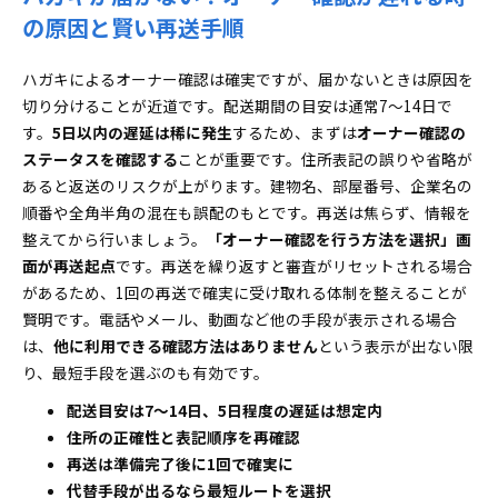
の原因と賢い再送手順
ハガキによるオーナー確認は確実ですが、届かないときは原因を
切り分けることが近道です。配送期間の目安は通常7〜14日で
す。
5日以内の遅延は稀に発生
するため、まずは
オーナー確認の
ステータスを確認する
ことが重要です。住所表記の誤りや省略が
あると返送のリスクが上がります。建物名、部屋番号、企業名の
順番や全角半角の混在も誤配のもとです。再送は焦らず、情報を
整えてから行いましょう。
「オーナー確認を行う方法を選択」画
面が再送起点
です。再送を繰り返すと審査がリセットされる場合
があるため、1回の再送で確実に受け取れる体制を整えることが
賢明です。電話やメール、動画など他の手段が表示される場合
は、
他に利用できる確認方法はありません
という表示が出ない限
り、最短手段を選ぶのも有効です。
配送目安は7〜14日、5日程度の遅延は想定内
住所の正確性と表記順序を再確認
再送は準備完了後に1回で確実に
代替手段が出るなら最短ルートを選択