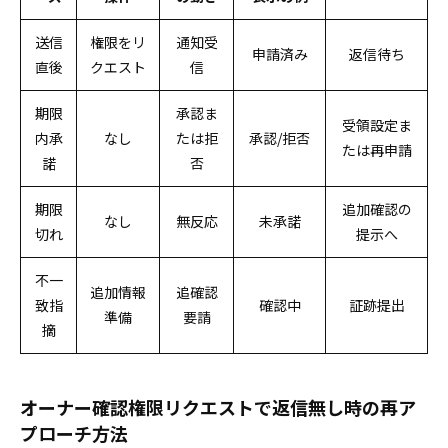
送信
権限をリ
通知受
申請済み
返信待ち
直後
クエスト
信
期限
承認ま
受領設定ま
内承
なし
たは拒
承認/拒否
たは再申請
諾
否
期限
追加確認の
なし
無反応
未承諾
切れ
提示へ
不一
追加情報
追確認
致指
確認中
証跡提出
準備
要請
摘
オーナー確認権限リクエストで返信無し時の再ア
プローチ方法