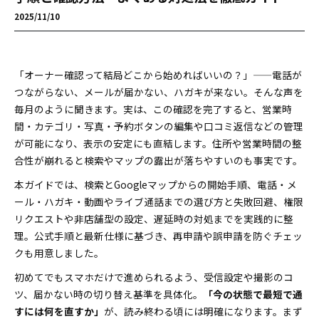
2025/11/10
「オーナー確認って結局どこから始めればいいの？」——電話が
つながらない、メールが届かない、ハガキが来ない。そんな声を
毎月のように聞きます。実は、この確認を完了すると、営業時
間・カテゴリ・写真・予約ボタンの編集や口コミ返信などの管理
が可能になり、表示の安定にも直結します。住所や営業時間の整
合性が崩れると検索やマップの露出が落ちやすいのも事実です。
本ガイドでは、検索とGoogleマップからの開始手順、電話・メ
ール・ハガキ・動画やライブ通話までの選び方と失敗回避、権限
リクエストや非店舗型の設定、遅延時の対処までを実践的に整
理。公式手順と最新仕様に基づき、再申請や誤申請を防ぐチェッ
クも用意しました。
初めてでもスマホだけで進められるよう、受信設定や撮影のコ
ツ、届かない時の切り替え基準を具体化。
「今の状態で最短で通
すには何を直すか」
が、読み終わる頃には明確になります。まず