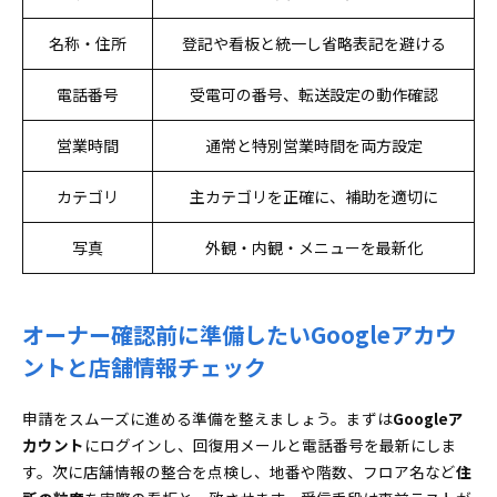
オーナー確認に関するよくある疑問を一気に解決！
Q&A集
名称・住所
登記や看板と統一し省略表記を避ける
オーナー確認で電話の受信は固定電話でも大丈
電話番号
受電可の番号、転送設定の動作確認
夫？
オーナー確認の動画申請で不承認になった時の改
営業時間
通常と特別営業時間を両方設定
善ポイント
カテゴリ
主カテゴリを正確に、補助を適切に
写真
外観・内観・メニューを最新化
オーナー確認前に準備したいGoogleアカウ
ントと店舗情報チェック
申請をスムーズに進める準備を整えましょう。まずは
Googleア
カウント
にログインし、回復用メールと電話番号を最新にしま
す。次に店舗情報の整合を点検し、地番や階数、フロア名など
住