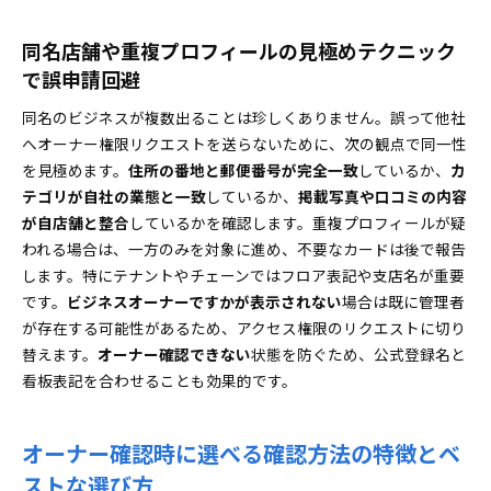
同名店舗や重複プロフィールの見極めテクニック
で誤申請回避
同名のビジネスが複数出ることは珍しくありません。誤って他社
へオーナー権限リクエストを送らないために、次の観点で同一性
を見極めます。
住所の番地と郵便番号が完全一致
しているか、
カ
テゴリが自社の業態と一致
しているか、
掲載写真や口コミの内容
が自店舗と整合
しているかを確認します。重複プロフィールが疑
われる場合は、一方のみを対象に進め、不要なカードは後で報告
します。特にテナントやチェーンではフロア表記や支店名が重要
です。
ビジネスオーナーですかが表示されない
場合は既に管理者
が存在する可能性があるため、アクセス権限のリクエストに切り
替えます。
オーナー確認できない
状態を防ぐため、公式登録名と
看板表記を合わせることも効果的です。
オーナー確認時に選べる確認方法の特徴とベ
ストな選び方