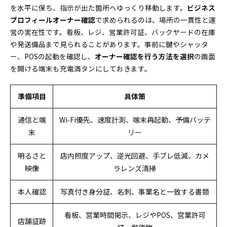
を水平に保ち、指示が出た箇所へゆっくり移動します。
ビジネス
プロフィールオーナー確認
で求められるのは、場所の一貫性と運
営の実在性です。看板、レジ、営業許可証、バックヤードの在庫
や発送備品まで見られることがあります。事前に鍵やシャッタ
ー、POSの起動を確認し、
オーナー確認を行う方法を選択
の画面
を開ける端末も充電満タンにしておきます。
準備項目
具体策
通信と端
Wi‑Fi優先、速度計測、端末再起動、予備バッテ
末
リー
明るさと
店内照度アップ、逆光回避、手ブレ低減、カメ
映像
ラレンズ清掃
本人確認
写真付き身分証、名刺、事業名と一致する書類
看板、営業時間掲示、レジやPOS、営業許可
店舗証跡