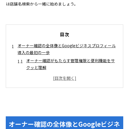
は店舗名検索から一緒に始めましょう。
目次
オーナー確認の全体像とGoogleビジネスプロフィール
導入の最初の一歩
オーナー確認がもたらす管理権限と便利機能をサ
クッと理解
オーナー確認前に準備したいGoogleアカウントと
店舗情報チェック
検索とGoogleマップからオーナー確認へ！管理スター
ト手順を完全ガイド
店舗名の検索からGoogleビジネスプロフィールを
開きオーナー確認へ進む流れ
オーナー確認時に選べる確認方法の特徴とベスト
オーナー確認の全体像とGoogleビジネ
な選び方