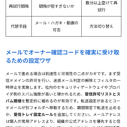
数分以上空けて再
再試行間隔
間隔が短すぎないか
試行
メール・ハガキ・動画の
代替手段
方法切り替え
可否
メールでオーナー確認コードを確実に受け取
るための設定ワザ
メールで進める場合は到達性と可視性の二点がカギです。まず受
信ドメインの許可を行い、迷惑メール判定の解除とフィルタの一
時停止を実施します。社内のセキュリティゲートウェイやプロバ
イダ側のスパム強度が高いと弾かれるため、
受信許可リストとス
パム閾値
を暫定的に緩めるのが有効です。転送設定があるとコー
ドメールが別フォルダへ移動するため、期間限定で転送を止める
か、
受信トレイ固定ルール
を追加してください。メールアドレス
は個人の常用アドレスより、組織の公式アドレスを優先すると信