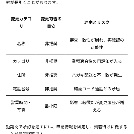
態が長引くことがあります。
変更カテゴ
変更可否の
理由とリスク
リ
目安
審査一致性が崩れ、再確認の
名称
非推奨
可能性
カテゴリ
非推奨
業種適合性の再評価が入る
住所
非推奨
ハガキ配送と不一致が発生
電話番号
非推奨
確認コード通話との矛盾
営業時間・
影響は軽微だが変更履歴が増
最小限
写真
える
短期間で承認を通すには、申請情報を固定し、到着待ちに徹する
ことが最短経路です。