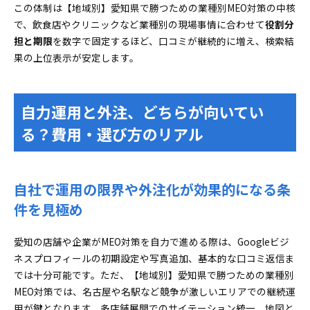
この体制は【地域別】愛知県で勝つための業種別MEO対策の中核
で、飲食店やクリニックなど業種別の現場事情に合わせて
役割分
担と期限
を数字で固定するほど、口コミが継続的に増え、検索結
果の上位表示が安定します。
自力運用と外注、どちらが向いてい
る？費用・選び方のリアル
自社で運用の限界や外注化が効果的になる条
件を見極め
愛知の店舗や企業がMEO対策を自力で進める際は、Googleビジ
ネスプロフィールの初期設定や写真追加、基本的な口コミ返信ま
では十分可能です。ただ、【地域別】愛知県で勝つための業種別
MEO対策では、名古屋や名駅など競争が激しいエリアでの継続運
用が鍵となります。多店舗展開でのサイテーション統一、地図と