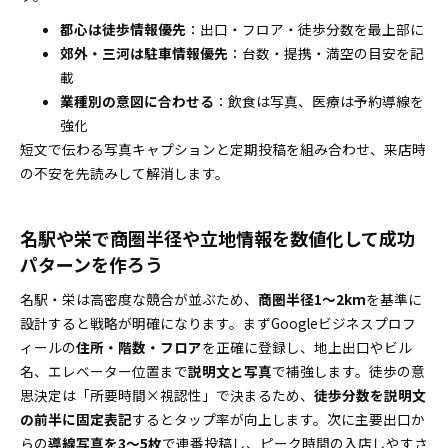
自力運用と外注、どちらが向いている？費用・選び方
都心は徒歩情報優先
：出口・フロア・徒歩分数を最上部に
のリアル
郊外・三河は駐車情報優先
：台数・提携・満空の目安を記
自社で運用の限界や外注化が効果的になる条件を
載
見極め
業種別の意図に合わせる
：飲食は写真、医療は予約導線を
月額固定・成果報酬・ハイブリッドなど主要料金
強化
体系をやさしく解説
短文で伝わる写真キャプションと定期投稿を組み合わせ、来店時
愛知県で多店舗展開なら本部と現場がタッグを組んで
の不安を先読みして解消します。
成果最大化！
管理システムやInstagram・予約サイトで店舗集
名駅や栄で商圏半径や立地情報を数値化して成功
客の導線を強化
パターンを作ろう
トラブル回避＆落とし穴警戒で“ガイドライン違反ゼ
名駅・栄は高密度な競合が並ぶため、
ロ”を目指す実務ポイント
商圏半径1〜2km
を基準に
設計すると戦略が明確になります。まずGoogleビジネスプロフ
ガイドライン違反やサクラ口コミのリアルな事例
ィールの
住所・階数・フロア
を正確に登録し、地上出口やビル
＆防止術を一挙紹介
名、エレベーター位置まで
説明文と写真
で補強します。徒歩の意
順位の大きな変動にも慌てない！対応コストを抑
思決定は「所要時間×視認性」で決まるため、
徒歩分数を説明文
えるコツ
の前半に固定表記
するとタップ率が向上します。次に主要出口か
名古屋で上位表示でも売上増に繋がらない...そん
らの
導線写真を3〜5枚
で連番投稿し、ピーク時間の入店しやすさ