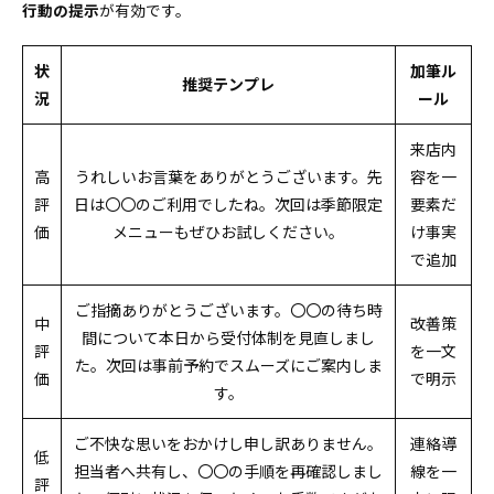
行動の提示
が有効です。
状
加筆ル
推奨テンプレ
況
ール
来店内
高
うれしいお言葉をありがとうございます。先
容を一
評
日は〇〇のご利用でしたね。次回は季節限定
要素だ
価
メニューもぜひお試しください。
け事実
で追加
ご指摘ありがとうございます。〇〇の待ち時
中
改善策
間について本日から受付体制を見直しまし
評
を一文
た。次回は事前予約でスムーズにご案内しま
価
で明示
す。
ご不快な思いをおかけし申し訳ありません。
連絡導
低
担当者へ共有し、〇〇の手順を再確認しまし
線を一
評