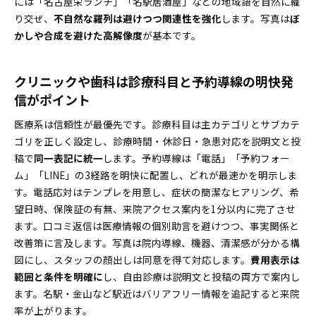
には「名古屋栄ランチ」「名駅居酒屋」などの地域語を自然に織
り交ぜ、
不自然な羅列は避けつつ関連性を強化
します。写真は
ぼ
かしや合成を避けた高解像度
が基本です。
クリニックや歯科は診療科目と予約導線の明快発
信がポイント
医療系は信頼性が最優先です。診療科目は主カテゴリとサブカテ
ゴリを正しく設定し、診療時間・休診日・急患対応を説明文と投
稿で
同一表記に統一
します。予約導線は「電話」「予約フォー
ム」「LINE」の3経路を明快に配置し、どれが最速かを明示しま
す。電話応対はテンプレを用意し、症状の簡潔なヒアリング、希
望日時、保険証の有無、来院アクセス案内を1分以内に完了させ
ます。口コミ返信は医療情報の個別助言を避けつつ、事実関係と
改善策に言及します。写真は院内導線、機器、清潔感が分かる構
図にし、スタッフの顔出しは同意を得て対応します。
費用表示は
範囲と条件を明確に
し、自由診療は説明文と投稿の両方で案内し
ます。名駅・金山など駅近はバリアフリー情報を追記すると来院
率が上がります。