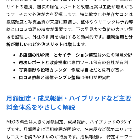
サイトの連携、週次の順位レポートと改善提案は工数が増えがち
です。そこで外注が力を発揮します。特に飲食店や美容サロンは
投稿頻度と写真品質が来店に直結し、整体やクリニックは予約導
線と口コミ管理の精度が重要です。下の早見表で負荷の大きい領
域を整理し、外注の併用を検討すると効果的です。
継続運用と分
析が難しいほど外注メリットは増します。
多店舗のNAP統一とサイテーション整理
は外注の得意分野
週次レポートと改善提案
は専門ツール保有の会社が有利
写真撮影や投稿カレンダー作成
は自社だと負荷が高い
口コミ依頼と返信テンプレ整備
は併用が現実的
月額固定・成果報酬・ハイブリッドなど主要
料金体系をやさしく解説
MEOの料金は大きく月額固定、成果報酬、ハイブリッドの3タイ
プです。月額固定は運用範囲が明確で、名古屋など競争エリアで
もコストを読みやすいのが特長です。成果報酬は「特定キーワー