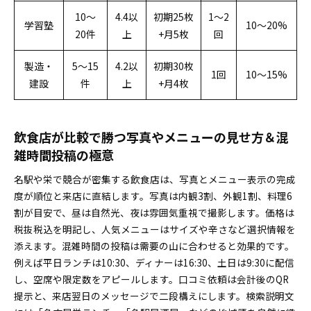
10〜
4.4以
初期25枚
1〜2
学習塾
10〜20%
20件
上
+月5枚
回
製造・
5〜15
4.2以
初期30枚
1回
10〜15%
建設
件
上
+月4枚
飲食店が比較で勝つ写真やメニューの見せ方＆混
雑時間投稿の極意
名駅や栄で競合が密集する飲食店は、写真とメニュー表示の完成
度が順位と来店に直結します。写真は内観3割、外観1割、料理6
割が目安で、昼は自然光、夜は雰囲気重視で撮影します。価格は
税抜税込を明記し、人気メニューはサイズや辛さなど選択情報を
添えます。混雑時間の投稿は需要の山に合わせると効果的です。
例えば平日ランチは10:30、ディナーは16:30、土日は9:30に配信
し、空席や限定数をアピールします。口コミ依頼は会計後のQR
提示と、来店翌日のメッセージで二段構えにします。検索説明文