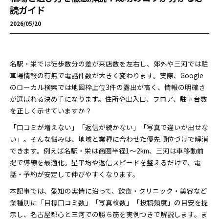
読ガイド
2026/05/20
名駅・栄では徒歩数分の差が来店数を左右し、郊外や三河では駐
車場情報の有無で電話件数が大きく変わります。実際、Google
のローカル検索では地図枠上位3件の露出が高く、情報の明確さ
が選ばれる決め手になります。住所や出入口、フロア、駐車台数
を正しく示せていますか？
「口コミが増えない」「返信が続かない」「写真で違いが出せな
い」。そんな悩みは、地域と業種に合わせた優先順位づけで解消
できます。例えば名駅・栄は商圏半径1～2km、三河は車移動前
提で導線を最適化。星平均や返信スピードを整えるだけで、電
話・予約が安定して伸びやすくなります。
本記事では、愛知の実情に沿って、飲食・クリニック・美容など
業種別に「目標口コミ数」「写真枚数」「投稿頻度」の目安を提
示し、名古屋都心と三河での勝ち筋を実例つきで解説します。ま