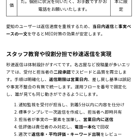
た。個別に状況を伺いたく、お手数ですがお
本に限
価
電話をお願いいたします。
定
愛知のユーザーは返信速度を重視するため、
当日内返信
と
事実ベ
ースの一文
を守るとMEO対策の効果が安定します。
スタッフ教育や役割分担で秒速返信を実現
秒速返信は体制設計がすべてです。名古屋など投稿量が多いエリ
アでは、受付と担当者の
二段承認
でスピードと品質を両立しま
す。手順は明確化し、
返信期限は営業日内
、差し戻し基準は誤記
や事実不整合の有無で統一します。運用フローを番号で固定化
し、誰が見ても同じ動きができるようにします。
通知監視を受付が担当し、到着5分以内に内容を仕分け
標準テンプレで一次返信を作成し、担当者へ即時共有
担当者が事実の一要素を加筆し、
営業日内に送信
低評価は責任者のみ対応し、
電話一本化
で回収
週次で
返信率・平均評価・キーワード出現
をレビュー