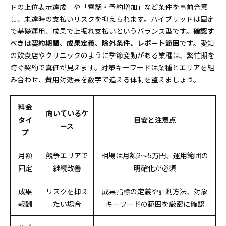
ドの上位表示達成」や「電話・予約増加」など条件を事前合意
し、未達時の支払いリスクを抑えられます。ハイブリッドは固定
で基礎運用、成果で上振れ支払いというバランス型です。
確認す
べきは契約期間、成果定義、除外条件、レポート範囲
です。愛知
の飲食店やクリニックのように季節変動がある業種は、繁忙期を
跨ぐ契約で真価が見えます。対策キーワードは業種とエリアを組
み合わせ、費用対効果を数字で追える体制を整えましょう。
料金
向いているケ
タイ
目安と注意点
ース
プ
月額
競争エリアで
相場は月額2〜5万円、運用範囲の
固定
継続改善
明確化が必須
成果
リスクを抑え
成果指標の定義や計測方法、対象
報酬
たい場合
キーワードの範囲を厳密に確認