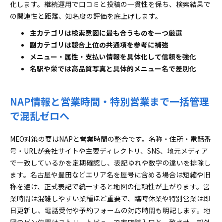
化します。継続運用で口コミと投稿の一貫性を保ち、検索結果で
の関連性と距離、知名度の評価を底上げします。
主カテゴリは検索意図に最も合うものを一つ厳選
副カテゴリは競合上位の共通項を参考に補強
メニュー・属性・支払い情報を具体化して信頼を強化
名駅や栄では高品質写真と具体的メニュー名で差別化
NAP情報と営業時間・特別営業まで一括管理
で混乱ゼロへ
MEO対策の要はNAPと営業時間の整合です。名称・住所・電話番
号・URLが会社サイトや主要ディレクトリ、SNS、地元メディア
で一致しているかを定期確認し、表記ゆれや数字の違いを排除し
ます。名古屋や豊田などエリア名を屋号に含める場合は短縮や旧
称を避け、正式表記で統一すると地図の信頼性が上がります。営
業時間は混雑しやすい業種ほど重要で、臨時休業や特別営業は即
日更新し、電話受付や予約フォームの対応時間も明記します。地