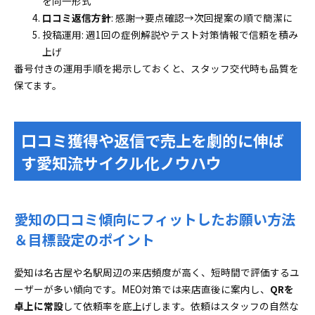
を同一形式
口コミ返信方針
: 感謝→要点確認→次回提案の順で簡潔に
投稿運用: 週1回の症例解説やテスト対策情報で信頼を積み
上げ
番号付きの運用手順を掲示しておくと、スタッフ交代時も品質を
保てます。
口コミ獲得や返信で売上を劇的に伸ば
す愛知流サイクル化ノウハウ
愛知の口コミ傾向にフィットしたお願い方法
＆目標設定のポイント
愛知は名古屋や名駅周辺の来店頻度が高く、短時間で評価するユ
ーザーが多い傾向です。MEO対策では来店直後に案内し、
QRを
卓上に常設
して依頼率を底上げします。依頼はスタッフの自然な