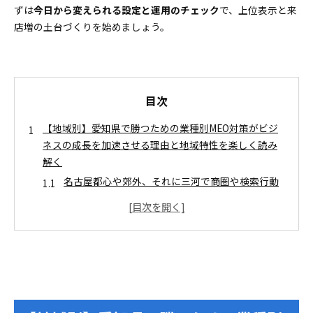
ずは
今日から変えられる設定と運用のチェック
で、上位表示と来
店増の土台づくりを始めましょう。
目次
【地域別】愛知県で勝つための業種別MEO対策がビジ
ネスの成長を加速させる理由と地域特性を楽しく読み
解く
名古屋都心や郊外、それに三河で商圏や検索行動
がどう違うのか徹底比較！
愛知県の口コミ行動にみるMEO対策と成果の密接
な関係
【地域別】愛知県で勝つための業種別MEO対策でライ
バルに差をつける全体戦略
業種ごとに明確なKPIと目標値を見える化
名駅や栄や三河の地域キーワードSEOを自然に組