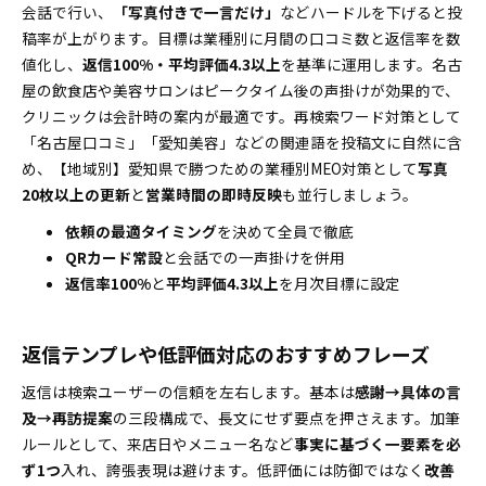
会話で行い、
「写真付きで一言だけ」
などハードルを下げると投
稿率が上がります。目標は業種別に月間の口コミ数と返信率を数
値化し、
返信100%・平均評価4.3以上
を基準に運用します。名古
屋の飲食店や美容サロンはピークタイム後の声掛けが効果的で、
クリニックは会計時の案内が最適です。再検索ワード対策として
「名古屋口コミ」「愛知美容」などの関連語を投稿文に自然に含
め、【地域別】愛知県で勝つための業種別MEO対策として
写真
20枚以上の更新
と
営業時間の即時反映
も並行しましょう。
依頼の最適タイミング
を決めて全員で徹底
QRカード常設
と会話での一声掛けを併用
返信率100%
と
平均評価4.3以上
を月次目標に設定
返信テンプレや低評価対応のおすすめフレーズ
返信は検索ユーザーの信頼を左右します。基本は
感謝→具体の言
及→再訪提案
の三段構成で、長文にせず要点を押さえます。加筆
ルールとして、来店日やメニュー名など
事実に基づく一要素を必
ず1つ
入れ、誇張表現は避けます。低評価には防御ではなく
改善