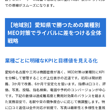
での導線がスムーズになります。
【地域別】愛知県で勝つための業種別
MEO対策でライバルに差をつける全体
戦略
業種ごとに明確なKPIと目標値を見える化
愛知の名古屋や三河は商圏密度が高く、MEO対策は業種別にKPI
を分解して管理することが上位表示の近道です。初月は現状把
握、3か月で改善、6か月で安定化を狙います。指標は口コミ、評
価、写真、投稿、指名検索、電話や予約のコンバージョンが中心
です。下記の数値は達成難易度と費用対効果のバランスを踏まえ
た実務目安で、名駅や栄の競争度合いに応じて微調整します。特
に口コミ返信は全件対応が前提で、写真は最新性と多様性を重視