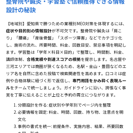
整骨院や鍼灸・学習塾で信頼獲得できる情報
設計の秘訣
【地域別】愛知県で勝つための業種別MEO対策を体現するには、
症状や目的別の情報設計
が不可欠です。整骨院や鍼灸は「肩こ
り」「腰痛」「産後骨盤」「スポーツ障害」などでカテゴリ化
し、施術の流れ、所要時間、料金、回数目安、禁忌事項を明記し
ます。学習塾は「学年×科目×目的」で整理し、時間割、料金、
講師体制、
合格実績や到達スコアの根拠
を提示します。名古屋や
三河エリアでは商圏が狭くなるため、名駅・金山・豊田などのエ
リア名を自然に含めた投稿で検索関連性を高めます。口コミは症
例や合格体験に紐づく形で返信し、
専門用語をかみ砕く表現ルー
ル
をチームで統一しましょう。ガイドラインに沿い、誇張なく事
実を丁寧に伝えることが上位と予約の両立につながります。
分類設計を作る: 症状別や学年別でページ内を整理
必要情報を固定: 料金、時間、回数、持ち物、注意点を明
文化
事例の書式を統一: 前提条件、実施内容、結果、所要回数