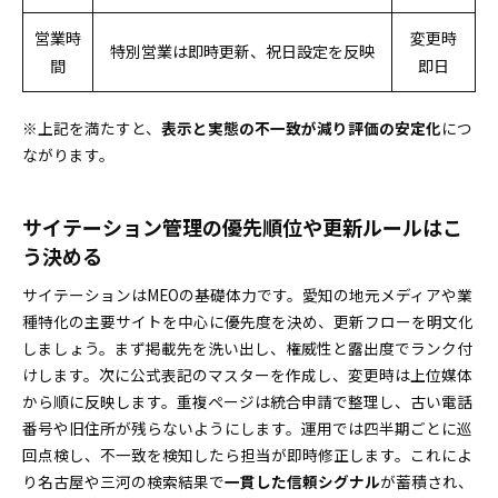
営業時
変更時
特別営業は即時更新、祝日設定を反映
間
即日
※上記を満たすと、
表示と実態の不一致が減り評価の安定化
につ
ながります。
サイテーション管理の優先順位や更新ルールはこ
う決める
サイテーションはMEOの基礎体力です。愛知の地元メディアや業
種特化の主要サイトを中心に優先度を決め、更新フローを明文化
しましょう。まず掲載先を洗い出し、権威性と露出度でランク付
けします。次に公式表記のマスターを作成し、変更時は上位媒体
から順に反映します。重複ページは統合申請で整理し、古い電話
番号や旧住所が残らないようにします。運用では四半期ごとに巡
回点検し、不一致を検知したら担当が即時修正します。これによ
り名古屋や三河の検索結果で
一貫した信頼シグナル
が蓄積され、