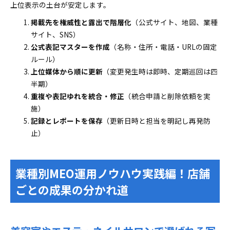
上位表示の土台が安定します。
掲載先を権威性と露出で階層化
（公式サイト、地図、業種
サイト、SNS）
公式表記マスターを作成
（名称・住所・電話・URLの固定
ルール）
上位媒体から順に更新
（変更発生時は即時、定期巡回は四
半期）
重複や表記ゆれを統合・修正
（統合申請と削除依頼を実
施）
記録とレポートを保存
（更新日時と担当を明記し再発防
止）
業種別MEO運用ノウハウ実践編！店舗
ごとの成果の分かれ道