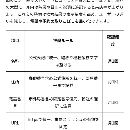
図のピン位置はストリートビューで実店舗入口と一致させ、郊外
の大型モール内は階層や目印を説明に追記すると来店率が上がり
ます。これらの整備は検索結果の表示精度を高め、ユーザーの迷
いを減らし、
電話や予約の取りこぼしを最小化
できます。
確認頻
項目
推奨ルール
度
公式表記に統一、略称や機種依存文字
名称
月1回
は避ける
郵便番号含め公式住所を統一、部屋番
住所
月1回
号まで記載
電話番
市外局番含め固定番号優先、転送の遅
月1回
号
延に注意
httpsで統一、末尾スラッシュの有無を
URL
月1回
固定