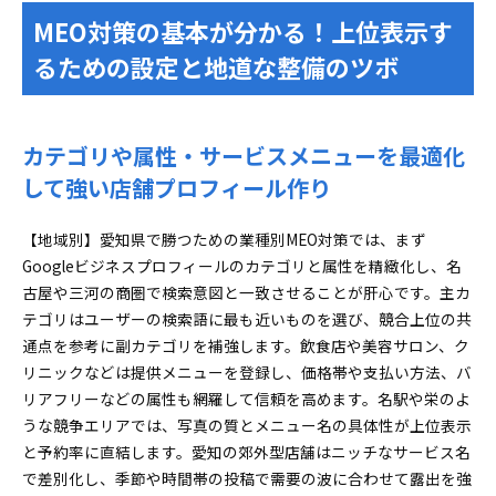
MEO対策の基本が分かる！上位表示す
るための設定と地道な整備のツボ
カテゴリや属性・サービスメニューを最適化
して強い店舗プロフィール作り
【地域別】愛知県で勝つための業種別MEO対策では、まず
Googleビジネスプロフィールのカテゴリと属性を精緻化し、名
古屋や三河の商圏で検索意図と一致させることが肝心です。主カ
テゴリはユーザーの検索語に最も近いものを選び、競合上位の共
通点を参考に副カテゴリを補強します。飲食店や美容サロン、ク
リニックなどは提供メニューを登録し、価格帯や支払い方法、バ
リアフリーなどの属性も網羅して信頼を高めます。名駅や栄のよ
うな競争エリアでは、写真の質とメニュー名の具体性が上位表示
と予約率に直結します。愛知の郊外型店舗はニッチなサービス名
で差別化し、季節や時間帯の投稿で需要の波に合わせて露出を強