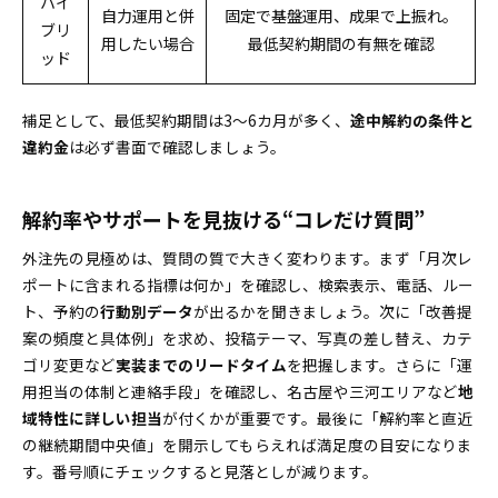
ハイ
自力運用と併
固定で基盤運用、成果で上振れ。
ブリ
用したい場合
最低契約期間の有無を確認
ッド
補足として、最低契約期間は3〜6カ月が多く、
途中解約の条件と
違約金
は必ず書面で確認しましょう。
解約率やサポートを見抜ける“コレだけ質問”
外注先の見極めは、質問の質で大きく変わります。まず「月次レ
ポートに含まれる指標は何か」を確認し、検索表示、電話、ルー
ト、予約の
行動別データ
が出るかを聞きましょう。次に「改善提
案の頻度と具体例」を求め、投稿テーマ、写真の差し替え、カテ
ゴリ変更など
実装までのリードタイム
を把握します。さらに「運
用担当の体制と連絡手段」を確認し、名古屋や三河エリアなど
地
域特性に詳しい担当
が付くかが重要です。最後に「解約率と直近
の継続期間中央値」を開示してもらえれば満足度の目安になりま
す。番号順にチェックすると見落としが減ります。