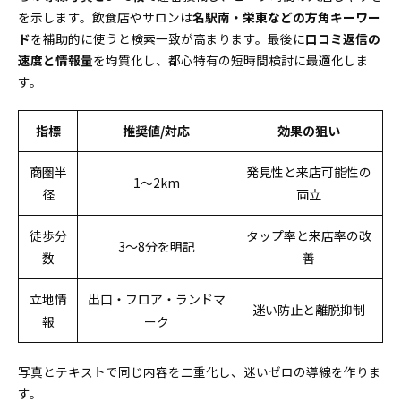
な時の処方箋
を示します。飲食店やサロンは
名駅南・栄東などの方角キーワー
よくある疑問はこれで一網打尽！FAQでスッキリ解決
ド
を補助的に使うと検索一致が高まります。最後に
口コミ返信の
質問リストと分かりやすい回答例ナビ
速度と情報量
を均質化し、都心特有の短時間検討に最適化しま
す。
すぐにチェック！今こそ始めるための診断リストと次
の行動ステップ
自己診断に使える要チェックポイント＆改善の優
指標
推奨値/対応
効果の狙い
先順ランキング
商圏半
発見性と来店可能性の
1〜2km
径
両立
徒歩分
タップ率と来店率の改
3〜8分を明記
数
善
立地情
出口・フロア・ランドマ
迷い防止と離脱抑制
報
ーク
写真とテキストで同じ内容を二重化し、迷いゼロの導線を作りま
す。