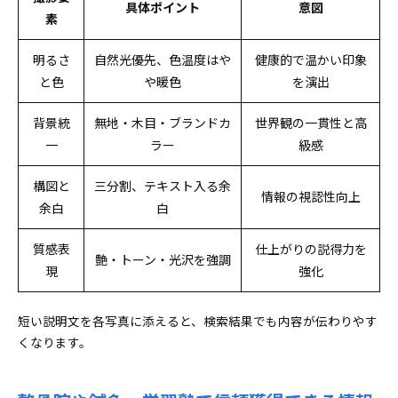
具体ポイント
意図
素
明るさ
自然光優先、色温度はや
健康的で温かい印象
と色
や暖色
を演出
背景統
無地・木目・ブランドカ
世界観の一貫性と高
一
ラー
級感
構図と
三分割、テキスト入る余
情報の視認性向上
余白
白
質感表
仕上がりの説得力を
艶・トーン・光沢を強調
現
強化
短い説明文を各写真に添えると、検索結果でも内容が伝わりやす
くなります。