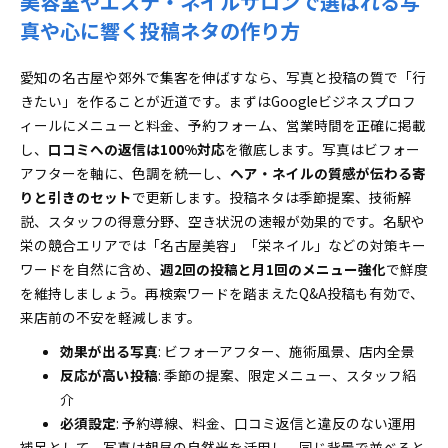
美容室やエステ・ネイルサロンで選ばれる写
真や心に響く投稿ネタの作り方
愛知の名古屋や郊外で集客を伸ばすなら、写真と投稿の質で「行
きたい」を作ることが近道です。まずはGoogleビジネスプロフ
ィールにメニューと料金、予約フォーム、営業時間を正確に掲載
し、
口コミへの返信は100%対応
を徹底します。写真はビフォー
アフターを軸に、色調を統一し、
ヘア・ネイルの質感が伝わる寄
りと引きのセット
で更新します。投稿ネタは季節提案、技術解
説、スタッフの得意分野、空き状況の速報が効果的です。名駅や
栄の競合エリアでは「名古屋美容」「栄ネイル」などの対策キー
ワードを自然に含め、
週2回の投稿と月1回のメニュー強化
で鮮度
を維持しましょう。再検索ワードを踏まえたQ&A投稿も有効で、
来店前の不安を軽減します。
効果が出る写真
: ビフォーアフター、施術風景、店内全景
反応が高い投稿
: 季節の提案、限定メニュー、スタッフ紹
介
必須設定
: 予約導線、料金、口コミ返信と違反のない運用
補足として、写真は朝昼の自然光を活用し、同じ背景で並べると