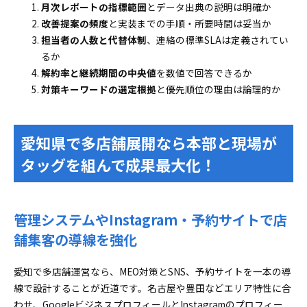
月次レポートの指標範囲
とデータ出典の説明は明確か
改善提案の頻度
と実装までの手順・所要時間は妥当か
担当者の人数と代替体制
、連絡の標準SLAは定義されてい
るか
解約率と継続期間の中央値
を数値で回答できるか
対策キーワードの選定根拠
と優先順位の理由は論理的か
愛知県で多店舗展開なら本部と現場が
タッグを組んで成果最大化！
管理システムやInstagram・予約サイトで店
舗集客の導線を強化
愛知で多店舗運営なら、MEO対策とSNS、予約サイトを一本の導
線で設計することが近道です。名古屋や豊田などエリア特性に合
わせ、GoogleビジネスプロフィールとInstagramのプロフィー