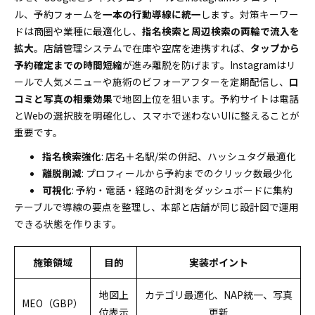
ル、予約フォームを
一本の行動導線に統一
します。対策キーワー
ドは商圏や業種に最適化し、
指名検索と周辺検索の両輪で流入を
拡大
。店舗管理システムで在庫や空席を連携すれば、
タップから
予約確定までの時間短縮
が進み離脱を防げます。Instagramはリ
ールで人気メニューや施術のビフォーアフターを定期配信し、
口
コミと写真の相乗効果
で地図上位を狙います。予約サイトは電話
とWebの選択肢を明確化し、スマホで迷わないUIに整えることが
重要です。
指名検索強化
: 店名＋名駅/栄の併記、ハッシュタグ最適化
離脱削減
: プロフィールから予約までのクリック数最少化
可視化
: 予約・電話・経路の計測をダッシュボードに集約
テーブルで導線の要点を整理し、本部と店舗が同じ設計図で運用
できる状態を作ります。
施策領域
目的
実装ポイント
地図上
カテゴリ最適化、NAP統一、写真
MEO（GBP）
位表示
更新