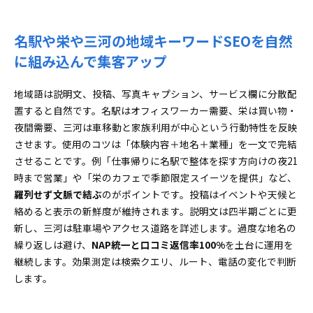
名駅や栄や三河の地域キーワードSEOを自然
に組み込んで集客アップ
地域語は説明文、投稿、写真キャプション、サービス欄に分散配
置すると自然です。名駅はオフィスワーカー需要、栄は買い物・
夜間需要、三河は車移動と家族利用が中心という行動特性を反映
させます。使用のコツは「体験内容＋地名＋業種」を一文で完結
させることです。例「仕事帰りに名駅で整体を探す方向けの夜21
時まで営業」や「栄のカフェで季節限定スイーツを提供」など、
羅列せず文脈で結ぶ
のがポイントです。投稿はイベントや天候と
絡めると表示の新鮮度が維持されます。説明文は四半期ごとに更
新し、三河は駐車場やアクセス道路を詳述します。過度な地名の
繰り返しは避け、
NAP統一と口コミ返信率100%
を土台に運用を
継続します。効果測定は検索クエリ、ルート、電話の変化で判断
します。