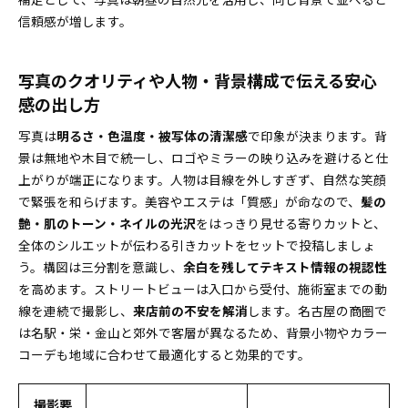
信頼感が増します。
写真のクオリティや人物・背景構成で伝える安心
感の出し方
写真は
明るさ・色温度・被写体の清潔感
で印象が決まります。背
景は無地や木目で統一し、ロゴやミラーの映り込みを避けると仕
上がりが端正になります。人物は目線を外しすぎず、自然な笑顔
で緊張を和らげます。美容やエステは「質感」が命なので、
髪の
艶・肌のトーン・ネイルの光沢
をはっきり見せる寄りカットと、
全体のシルエットが伝わる引きカットをセットで投稿しましょ
う。構図は三分割を意識し、
余白を残してテキスト情報の視認性
を高めます。ストリートビューは入口から受付、施術室までの動
線を連続で撮影し、
来店前の不安を解消
します。名古屋の商圏で
は名駅・栄・金山と郊外で客層が異なるため、背景小物やカラー
コーデも地域に合わせて最適化すると効果的です。
撮影要