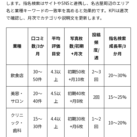
します。指名検索はサイトやSNSと連携し、名古屋周辺のエリア
名と業種キーワードの一致率を高めると効果的です。KPIは週次
で確認し、月次でカテゴリや説明文を更新します。
投稿
口コミ
平均
写真枚
指名検索
頻
業種
数/3か
評価
数/初期
成長率/3
度/
月
目安
+月次
か月
週
30〜
4.3以
初期50枚
2〜3
飲食店
20〜30%
50件
上
+月10枚
回
美容・
20〜
4.5以
初期40枚
2回
15〜25%
サロン
40件
上
+月8枚
クリニ
15〜
4.4以
初期30枚
1〜2
ック・
10〜20%
30件
上
+月6枚
回
歯科