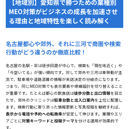
【地域別】愛知県で勝つための業種別
み込んで集客アップ
MEO対策がビジネスの成長を加速させ
MEO対策の基本が分かる！上位表示するための設定と
る理由と地域特性を楽しく読み解く
地道な整備のツボ
カテゴリや属性・サービスメニューを最適化して
強い店舗プロフィール作り
名古屋都心や郊外、それに三河で商圏や検索
NAP情報と営業時間・特別営業まで一括管理で混
乱ゼロへ
行動がどう違うのか徹底比較！
業種別MEO運用ノウハウ実践編！店舗ごとの成果の分
名古屋の名駅・栄は徒歩回遊が中心で、検索も「現在地近く」や
かれ道
「今空いてる」が強い傾向です。対して郊外や三河は車移動が主
美容室やエステ・ネイルサロンで選ばれる写真や
流で、駐車場や道路混雑の情報が来店決定の分岐点になります。
心に響く投稿ネタの作り方
つまり、同じMEO対策でも表示要素や導線設計を切り替えること
整骨院や鍼灸・学習塾で信頼獲得できる情報設計
が重要です。たとえば都心の飲食店は
徒歩分数と出口情報
を目立
の秘訣
たせ、郊外のクリニックは
駐車台数と出入口案内
を上位に配置し
口コミ獲得や返信で売上を劇的に伸ばす愛知流サイク
ます。検索行動に寄り添った情報更新と写真投稿を継続すれば、
ル化ノウハウ
表示から電話や予約への転換率
が安定して伸びます。業種やエリ
愛知の口コミ傾向にフィットしたお願い方法＆目
アごとに
対策キーワードと投稿テーマ
を分ける運用が効果的で
標設定のポイント
す。