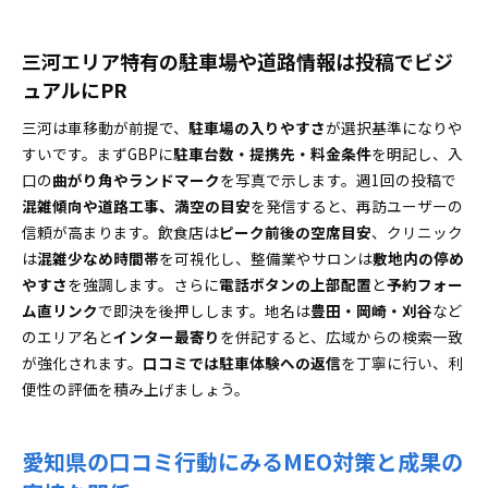
三河エリア特有の駐車場や道路情報は投稿でビジ
ュアルにPR
三河は車移動が前提で、
駐車場の入りやすさ
が選択基準になりや
すいです。まずGBPに
駐車台数・提携先・料金条件
を明記し、入
口の
曲がり角やランドマーク
を写真で示します。週1回の投稿で
混雑傾向や道路工事、満空の目安
を発信すると、再訪ユーザーの
信頼が高まります。飲食店は
ピーク前後の空席目安
、クリニック
は
混雑少なめ時間帯
を可視化し、整備業やサロンは
敷地内の停め
やすさ
を強調します。さらに
電話ボタンの上部配置
と
予約フォー
ム直リンク
で即決を後押しします。地名は
豊田・岡崎・刈谷
など
のエリア名と
インター最寄り
を併記すると、広域からの検索一致
が強化されます。
口コミでは駐車体験への返信
を丁寧に行い、利
便性の評価を積み上げましょう。
愛知県の口コミ行動にみるMEO対策と成果の