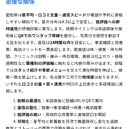
密接な関係
愛知県は
星平均・口コミ文量・返信スピード
が電話や予約に直結
しやすい傾向です。星の分布は4.3以上で安定し、
低評価への即
時返信
が評価回復に寄与します。依頼タイミングは来店直後や施
術後に
QRでのワンタップ導線
を提示し、写真付き感想を歓迎す
る旨を伝えます。返信は
24時間以内
を目安にし、事実確認と改善
策、再訪メリットを一貫表記します。飲食店は味・接客・待ち時
間、クリニックは説明・痛み・待合環境、美容は仕上がり・価格
透明性など
業種別の評価軸
に触れると内容の厚みが出ます。投稿
では
スタッフ紹介や季節メニュー
を交えて滞在時間を伸ばし、検
索一致を底上げします。名古屋や三河での
地域差
はありますが、
いずれも
口コミの量×質×速度
がMEOの上位表示と来店増加に直
結します。
依頼の最適化
：来店直後に短縮URLやQRで案内
返信の型化
：感謝→事実確認→改善→再訪提案
低評価の扱い
：具体的な改善策と連絡窓口を明記
可視化
：星平均と新着数を月次で画面保存し変化を追跡
数字とストーリーの両面で信頼を積み上げれば、表示から予約ま