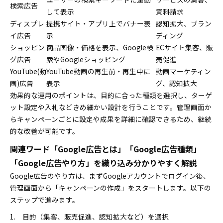
検索広告
して表示
資料請求
ディスプレ
提携サイト・アプリ上でバナー表
認知拡大、ブラン
イ広告
示
ディング
ショッピン
商品画像・価格を表示、Google検
ECサイト集客、販
グ広告
索やGoogleショッピング
売促進
YouTube(動
YouTube動画の再生前・再生中に
動画マーケティン
画)広告
表示
グ、認知拡大
効果的な運用のポイントは、目的に合った種類を選択し、ターゲ
ット設定や入札などきめ細かい設計を行うことです。管理画面か
らキャンペーンごとに設定や成果を詳細に確認できるため、継続
的な改善が可能です。
関連ワード「Google広告とは」「Google広告種類」
「Google広告やり方」を織り込み分かりやすく解説
Google広告のやり方は、まずGoogleアカウントでログイン後、
管理画面から「キャンペーンの作成」をスタートします。以下の
ステップで進みます。
目的（集客、販売促進、認知拡大など）を選択