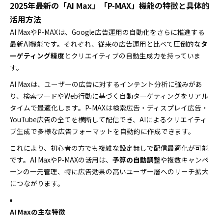
2025年最新の「AI Max」「P-MAX」機能の特徴と具体的
活用方法
AI MaxやP-MAXは、Google広告運用の自動化をさらに推進する
最新AI機能です。それぞれ、従来の広告運用と比べて圧倒的な
タ
ーゲティング精度
とクリエイティブの自動生成力を持っていま
す。
AI Maxは、ユーザーの広告に対するインテント分析に強みがあ
り、検索ワードやWeb行動に基づく自動ターゲティングをリアル
タイムで最適化します。P-MAXは検索広告・ディスプレイ広告・
YouTube広告の全てを横断して配信でき、AIによるクリエイティ
ブ生成で多様な広告フォーマットを自動的に作成できます。
これにより、初心者の方でも複雑な設定無しで配信最適化が可能
です。AI MaxやP-MAXの活用は、
予算の自動調整
や複数キャンペ
ーンの一元管理、特に広告効果の高いユーザー層へのリーチ拡大
につながります。
AI Maxの主な特徴