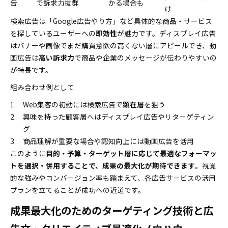
告
で訴求力抜群
かる場合も
け
検索広告は「Google広告やり方」など具体的な商品・サービス
を探しているユーザーへの
即効性
が魅力です。ディスプレイ広告
はバナーや画像でまだ購買意欲の高くない層にアピールでき、動
画広告は
高い訴求力
で商品や企業のメッセージが伝わりやすいの
が特長です。
組み合わせ例として
Web集客の初動には検索広告で
顕在層
を狙う
興味を持った顧客層へはディスプレイ広告やリターゲティン
グ
商品理解が重要な場合や認知向上には動画広告を活用
このように
目的・予算・ターゲット層に応じて最適なフォーマッ
トを選択・併用することで、成果の最大化が期待できます
。視覚
的な強みやコンバージョン率も踏まえて、各広告サービスの活用
プランを立てることが成功への近道です。
成果最大化のためのターゲティング技術と広