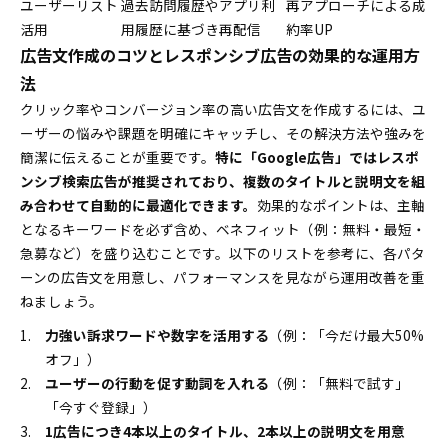
ユーザーリスト
過去訪問履歴やアプリ利
再アプローチによる成
活用
用履歴に基づき再配信
約率UP
広告文作成のコツとレスポンシブ広告の効果的な運用方
法
クリック率やコンバージョン率の高い広告文を作成するには、ユ
ーザーの悩みや課題を明確にキャッチし、その解決方法や強みを
簡潔に伝えることが重要です。
特に「Google広告」ではレスポ
ンシブ検索広告が推奨されており、複数のタイトルと説明文を組
み合わせて自動的に最適化できます。
効果的なポイントは、主軸
となるキーワードを必ず含め、ベネフィット（例：無料・最短・
急募など）を盛り込むことです。以下のリストを参考に、各パタ
ーンの広告文を用意し、パフォーマンスを見ながら運用改善を重
ねましょう。
力強い訴求ワードや数字を活用する
（例：「今だけ最大50%
オフ」）
ユーザーの行動を促す動詞を入れる
（例：「無料で試す」
「今すぐ登録」）
1広告につき4本以上のタイトル、2本以上の説明文を用意