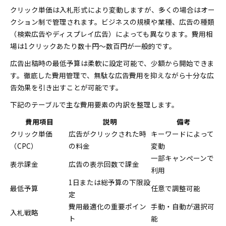
クリック単価は入札形式により変動しますが、多くの場合はオー
クション制で管理されます。ビジネスの規模や業種、広告の種類
（検索広告やディスプレイ広告）によっても異なります。費用相
場は1クリックあたり数十円～数百円が一般的です。
広告出稿時の最低予算は柔軟に設定可能で、少額から開始できま
す。徹底した費用管理で、無駄な広告費用を抑えながら十分な広
告効果を引き出すことが可能です。
下記のテーブルで主な費用要素の内訳を整理します。
費用項目
説明
備考
クリック単価
広告がクリックされた時
キーワードによって
（CPC）
の料金
変動
一部キャンペーンで
表示課金
広告の表示回数で課金
利用
1日または総予算の下限設
最低予算
任意で調整可能
定
費用最適化の重要ポイン
手動・自動が選択可
入札戦略
ト
能