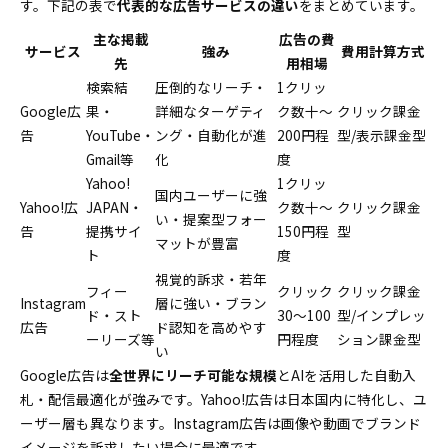
す。下記の表で
代表的な広告サービスの違い
をまとめています。
主な掲載
広告の費
サービス
強み
費用計算方式
先
用相場
検索結
圧倒的なリーチ・
1クリッ
Google広
果・
詳細なターゲティ
ク数十～
クリック課金
告
YouTube・
ング・自動化が進
200円程
型/表示課金型
Gmail等
化
度
Yahoo!
1クリッ
国内ユーザーに強
Yahoo!広
JAPAN・
ク数十～
クリック課金
い・提案型フォー
告
提携サイ
150円程
型
マットが豊富
ト
度
視覚的訴求・若年
フィー
クリック
クリック課金
Instagram
層に強い・ブラン
ド・スト
30～100
型/インプレッ
広告
ド認知を高めやす
ーリーズ等
円程度
ション課金型
い
Google広告は
全世界にリーチ可能な規模
とAIを活用した自動入
札・配信最適化が強みです。Yahoo!広告は日本国内に特化し、ユ
ーザー層も異なります。Instagram広告は画像や動画でブランド
イメージを訴求したい場合に最適です。