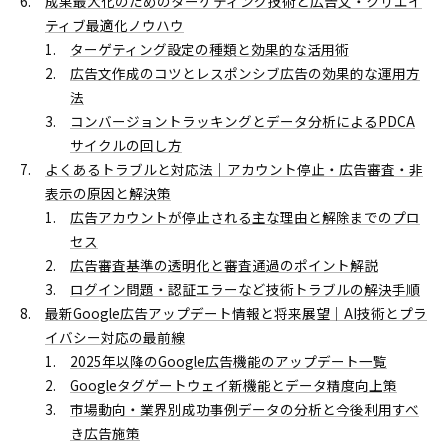
成果最大化のためのターゲティング技術と広告文・クリエイ
ティブ最適化ノウハウ
ターゲティング設定の種類と効果的な活用術
広告文作成のコツとレスポンシブ広告の効果的な運用方
法
コンバージョントラッキングとデータ分析によるPDCA
サイクルの回し方
よくあるトラブルと対応法｜アカウント停止・広告審査・非
表示の原因と解決策
広告アカウントが停止される主な理由と解除までのプロ
セス
広告審査基準の透明化と審査通過のポイント解説
ログイン問題・認証エラーなど技術トラブルの解決手順
最新Google広告アップデート情報と将来展望｜AI技術とプラ
イバシー対応の最前線
2025年以降のGoogle広告機能のアップデート一覧
Googleタグゲートウェイ新機能とデータ精度向上策
市場動向・業界別成功事例データの分析と今後利用すべ
き広告施策