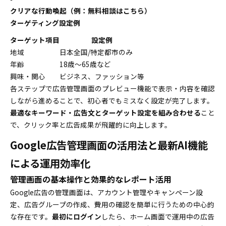
クリアな行動喚起（例：無料相談はこちら）
ターゲティング設定例
ターゲット項目
設定例
地域
日本全国/特定都市のみ
年齢
18歳〜65歳など
興味・関心
ビジネス、ファッション等
各ステップで広告管理画面のプレビュー機能で表示・内容を確認
しながら進めることで、初心者でもミスなく設定が完了します。
最適なキーワード・広告文とターゲット設定を組み合わせる
こと
で、クリック率と広告成果が飛躍的に向上します。
Google広告管理画面の活用法と最新AI機能
による運用効率化
管理画面の基本操作と効果的なレポート活用
Google広告の管理画面は、アカウント管理やキャンペーン設
定、広告グループの作成、費用の確認を簡単に行うための中心的
な存在です。
最初にログイン
したら、ホーム画面で運用中の広告