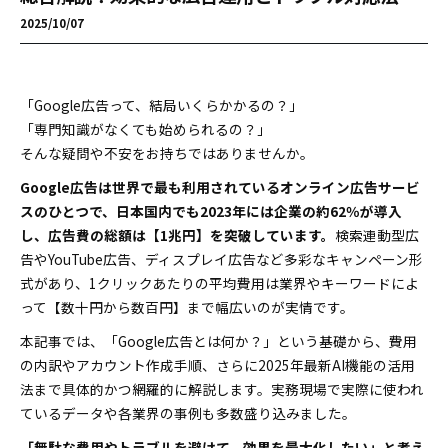
2025/10/07
「Google広告って、結局いくらかかるの？」
「専門知識がなくても始められるの？」
そんな疑問や不安をお持ちではありませんか。
Google広告は世界で最も利用されているオンライン広告サービ
スのひとつで、日本国内でも2023年には企業の約62％が導入
し、広告費の総額は【1兆円】を突破しています。
検索連動型広
告やYouTube広告、ディスプレイ広告など多彩なキャンペーン形
式があり、1クリックあたりの平均費用は業界やキーワードによ
って【数十円から数百円】まで幅広いのが実情です。
本記事では、「Google広告とは何か？」という基礎から、費用
の内訳やアカウント作成手順、さらに2025年最新AI機能の活用
法まで具体的かつ網羅的に解説します。実務現場で実際に使われ
ているデータや各業界の事例も多数盛り込みました。
「無駄な費用やトラブルを避けて、効果を最大化したい」と考え