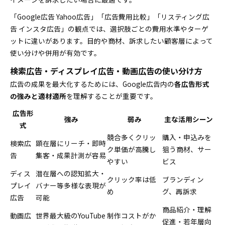
「Google広告 Yahoo広告」「広告費用比較」「リスティング広
告 インスタ広告」の観点では、選択肢ごとの費用水準やターゲ
ットに違いがあります。目的や商材、訴求したい顧客層によって
使い分けや併用が有効です。
検索広告・ディスプレイ広告・動画広告の使い分け方
広告の成果を最大化するためには、Google広告内の
各広告形式
の強みと適材適所
を理解することが重要です。
広告形
強み
弱み
主な活用シーン
式
競合多くクリッ
購入・申込みを
検索広
顕在層にリーチ・即時
ク単価が高騰し
狙う商材、サー
告
集客・成果計測が容易
やすい
ビス
ディス
潜在層への認知拡大・
クリック率は低
ブランディン
プレイ
バナー等多様な表現が
め
グ、再訴求
広告
可能
商品紹介・理解
動画広
世界最大級のYouTube
制作コストがか
促進・若年層向