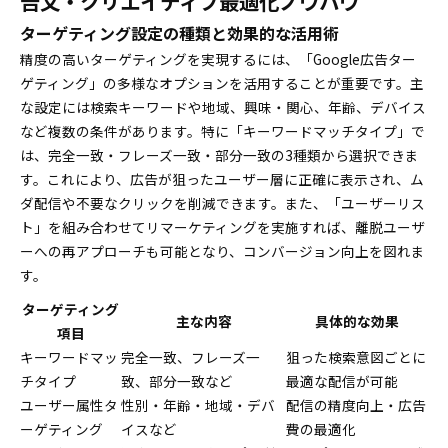
告文・クリエイティブ最適化ノウハウ
ターゲティング設定の種類と効果的な活用術
精度の高いターゲティングを実現するには、「Google広告ター
ゲティング」の多様なオプションを活用することが重要です。主
な設定には検索キーワードや地域、興味・関心、年齢、デバイス
など複数の条件があります。特に「キーワードマッチタイプ」で
は、完全一致・フレーズ一致・部分一致の3種類から選択できま
す。これにより、広告が狙ったユーザー層に正確に表示され、ム
ダ配信や不要なクリックを削減できます。また、「ユーザーリス
ト」を組み合わせてリマーケティングを実施すれば、離脱ユーザ
ーへの再アプローチも可能となり、コンバージョン向上を図れま
す。
ターゲティング
主な内容
具体的な効果
項目
キーワードマッ
完全一致、フレーズ一
狙った検索意図ごとに
チタイプ
致、部分一致など
最適な配信が可能
ユーザー属性タ
性別・年齢・地域・デバ
配信の精度向上・広告
ーゲティング
イスなど
費の最適化