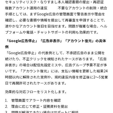
セキュリティリスク・なりすまし
本人確認書類の提出・再認証
複数アカウント運用の違反
不要なアカウントの削除・統合
手順としては、まずGoogle広告の管理画面で警告表示や理由を
確認し、必要な書類や情報を提出して再審査を申請することで、
速やかなアカウント復旧を目指せます。問題が複雑な場合、ヘル
プフォームや電話・チャットサポートの利用も効果的です。
「Google広告停止」「広告非表示」「アカウント復元」の具体
例
「Google広告停止」の代表例として、不承認広告のまま公開を
続けたり、不正クリックを検知されたケースがあります。「広告
非表示」の場合は配信先設定ミスや、広告グループ予算不足が多
いです。「アカウント復元」には、支払い情報を更新した結果24
時間以内に解除された実例や、規約違反内容を修正後に2～5営業
日で再開許可されたケースがあります。
効果的な対応フローをリスト化します。
管理画面でアラート内容を確認
理由に応じて修正・証拠資料を提出
問題が解消できない場合はサポートに相談