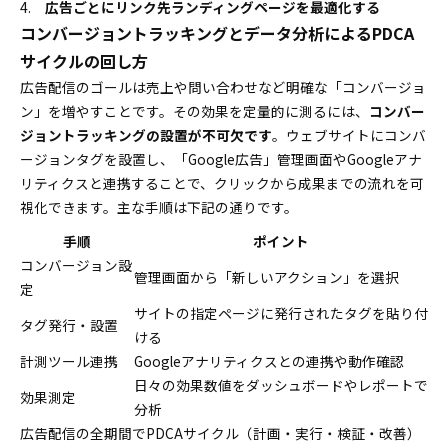
広告ごとにリンク先ランディングページを最適化する
コンバージョントラッキングとデータ分析によるPDCA
サイクルの回し方
広告配信のゴールは売上や問い合わせなど明確な「コンバージョ
ン」を増やすことです。その効果を定量的に測るには、
コンバー
ジョントラッキングの設置が不可欠です
。ウェブサイトにコンバ
ージョンタグを設置し、「Google広告」管理画面やGoogleアナ
リティクスと連携することで、クリックから成果までの流れを可
視化できます。主な手順は下記の通りです。
手順
ポイント
コンバージョン設
管理画面から「新しいアクション」を選択
定
サイトの指定ページに発行されたタグを貼り付
タグ発行・設置
ける
計測ツール連携
Googleアナリティクスとの連携や動作確認
日々の効果数値をダッシュボードやレポートで
効果測定
分析
広告配信の全期間でPDCAサイクル（計画・実行・検証・改善）