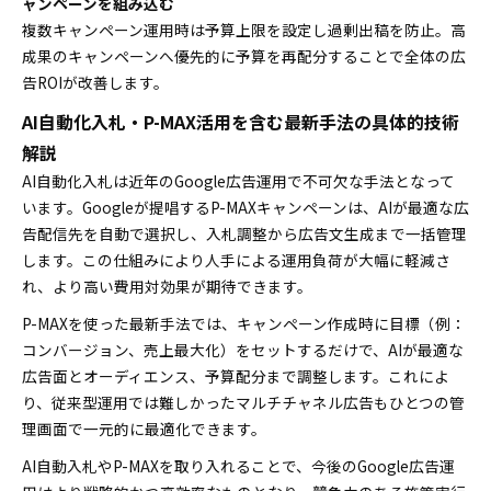
ャンペーンを組み込む
複数キャンペーン運用時は予算上限を設定し過剰出稿を防止。高
成果のキャンペーンへ優先的に予算を再配分することで全体の広
告ROIが改善します。
AI自動化入札・P-MAX活用を含む最新手法の具体的技術
解説
AI自動化入札は近年のGoogle広告運用で不可欠な手法となって
います。Googleが提唱するP-MAXキャンペーンは、AIが最適な広
告配信先を自動で選択し、入札調整から広告文生成まで一括管理
します。この仕組みにより人手による運用負荷が大幅に軽減さ
れ、より高い費用対効果が期待できます。
P-MAXを使った最新手法では、キャンペーン作成時に目標（例：
コンバージョン、売上最大化）をセットするだけで、AIが最適な
広告面とオーディエンス、予算配分まで調整します。これによ
り、従来型運用では難しかったマルチチャネル広告もひとつの管
理画面で一元的に最適化できます。
AI自動入札やP-MAXを取り入れることで、今後のGoogle広告運