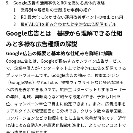
Google広告の活用事例とROIを高める具体的戦略
業界別や規模別の実践成功事例の紹介
ROI最大化に欠かせない運用改善ポイントの抽出と応用
最新AI活用を組み合わせた効率的な広告配信モデル
Google広告とは｜基礎から理解できる仕組
みと多様な広告種類の解説
Google広告の概要と基本的な仕組みを詳細に解説
Google広告とは、Googleが提供するオンライン広告サービス
で、企業や個人がインターネット上で効率的に広告を配信できる
プラットフォームです。Google広告の強みは、検索エンジン
（Google検索）やYouTube、提携ウェブサイトなど多彩な場所
へ広告を表示できる点です。広告主はターゲットとするユーザー
の年齢、地域、興味関心など細かな設定ができ、予算も1日単
位、キャンペーン単位で自由に設定できます。また、広告成果を
リアルタイムで管理画面から分析でき、クリック数や表示回数、
コンバージョンなどの指標をもとに広告の改善が可能です。近年
はAIによる自動入札や最適化機能も進化し、より少ないコストで
高い成果を目指せます。