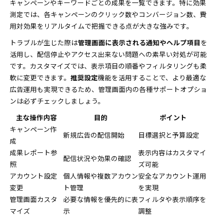
キャンペーンやキーワードごとの成果を一覧できます。特に効果
測定では、各キャンペーンのクリック数やコンバージョン数、費
用対効果をリアルタイムで把握できる点が大きな強みです。
トラブルが生じた際は
管理画面に表示される通知やヘルプ項目
を
活用し、配信停止やアクセス出来ない問題への素早い対処が可能
です。カスタマイズでは、表示項目の順番やフィルタリングも柔
軟に変更できます。
推奨設定
機能を活用することで、より最適な
広告運用も実現できるため、管理画面内の各種サポートオプショ
ンは必ずチェックしましょう。
主な操作内容
目的
ポイント
キャンペーン作
新規広告の配信開始
目標選択と予算設定
成
成果レポート参
表示内容はカスタマイ
配信状況や効果の確認
照
ズ可能
アカウント設定
個人情報や複数アカウン
安全なアカウント運用
変更
ト管理
を実現
管理画面カスタ
必要な情報を優先的に表
フィルタや表示順序を
マイズ
示
調整