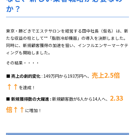
か？
東京・勝どきでエステサロンを経営する田中社長（仮名）は、新
たな収益の柱として**「脂肪冷却機器」の導入を決断しました。
同時に、新規顧客獲得の加速を狙い、インフルエンサーマーケテ
ィングも開始しました。
その結果・・・・
売上2.5倍
■ 売上の劇的変化
: 149万円から193万円へ、
↑↑
を達成！
2.33
■
新規獲得数の大躍進 :
新規顧客数が6人から14人へ、
倍↑↑
に増加！