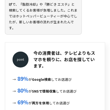
げ
で、『脂肪冷却』や『勝どき エステ』と
検索してくるお客様が急増しました。これま
ではホットペッパービューティーが中心でし
たが、新しいお客様の流れが生まれたんで
す。
今の消費者は、テレビよりもス
マホを頼りに、お店を探してい
point
ます。
89%
→
が
Google検索
してお店選び
80%
→
が
SNSで情報収集
してお店選び
69%
→
が
両方を併用
してお店選び