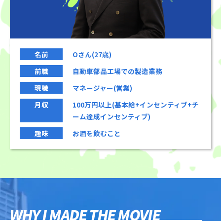
名前
Oさん(27歳)
前職
自動車部品工場での製造業務
現職
マネージャー(営業)
月収
100万円以上(基本給+インセンティブ+チ
ーム達成インセンティブ)
趣味
お酒を飲むこと
WHY I MADE THE MOVIE