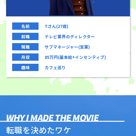
名前
Tさん(27歳)
前職
テレビ業界のディレクター
現職
サブマネージャー(営業)
月収
85万円(基本給+インセンティブ)
趣味
カフェ巡り
WHY I MADE THE MOVIE
転職を決めたワケ